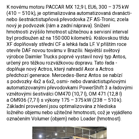
K novému motoru PACCAR MX 12,9 l, EU6, 300 – 375 kW
(410 – 510 k), je optimalizována automatizovaná dvanácti-
nebo šestnáctistupňová převodovka ZF AS‑Tronic; zcela
nový je podvozek (rám a zadní náprava). Snížení
hmotnosti zvýšilo hmotnost užitečnou a servisní interval
byl prodloužen až na 150 000 kilometrů. Krá­lovskou třídu
XF doplňovaly střední CF a lehká řada LF. V příštím roce
otevře DAF novou továrnu v Brazílii. Největší světový
výrobce Daimler Trucks poprvé vystavil nový typ Antos,
určený pro těžkou rozvážkovou dopravu. Tato řada ­
doplňuje nový Actros, který nahradil Axor a Actros
předchozí generace. Mercedes-Benz Antos se nabízí
s podvozky 4x2 a 6x2, osmi- nebo dvanáctistupňovými
automatizovanými převodovkami PowerShift 3 a řadovými
vznětovými šestiválci OM470 (10,7 l), OM 471 (12,8 l)
a OM936 (7,7 l) s výkony 175 – 375 kW (238 – 510 k).
Základní provedení jsou optimalizována z hlediska
ložného objemu nebo užitečné hmotnosti, což je vyjádřeno
označením Volumer (objem) nebo Loader (hmotnost).