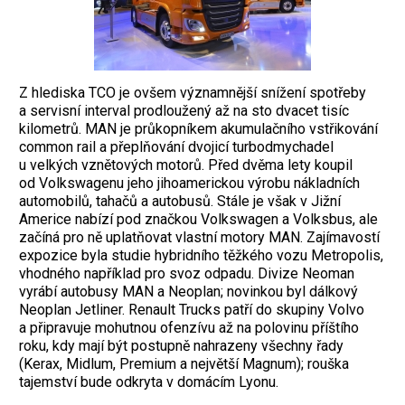
Z hlediska TCO je ovšem významnější snížení spotřeby
a servisní ­interval prodloužený až na sto dvacet tisíc
kilometrů. MAN je průkopníkem akumu­lačního vstřikování
common rail a přepl­ňování dvo­jicí turbodmychadel
u velkých vznětových motorů. Před dvěma lety koupil
od Volkswagenu jeho jihoamerickou výrobu nákladních
automobilů, tahačů a autobusů. Stále je však v Jižní
Americe nabízí pod značkou Volkswagen a Volksbus, ale
začíná pro ně uplatňovat vlastní motory MAN. Zajímavostí
expozice byla studie hybridního těžkého vozu Metropolis,
vhodného například pro svoz odpadu. Divize Neoman
vyrábí autobusy MAN a Neoplan; novinkou byl ­dálkový
Neoplan Jetliner. Renault Trucks patří do skupiny Volvo
a připravuje mohutnou ofenzívu až na polovinu příštího
roku, kdy mají být postupně na­hrazeny všechny řady
(Kerax, Midlum, Premium a největší Magnum); rouška
tajemství bude odkryta v domácím Lyonu.