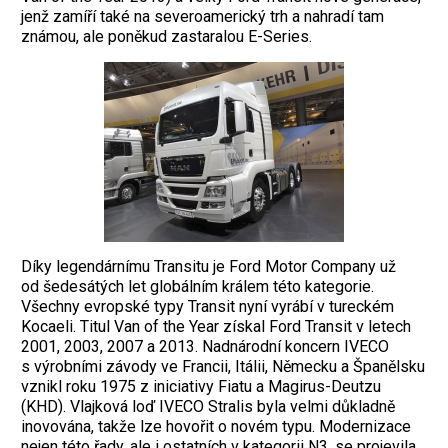
jenž zamíří také na severoamerický trh a nahradí tam
známou, ale poněkud zastaralou E-Series.
Díky legendárnímu Transitu je Ford Motor Company už
od šedesátých let globálním králem této kategorie.
Všechny evropské typy Transit nyní vyrábí v tureckém
Kocaeli. Titul Van of the Year získal Ford Transit v letech
2001, 2003, 2007 a 2013. Nadnárodní koncern IVECO
s výrobními závody ve Francii, Itálii, Německu a Španělsku
vznikl roku 1975 z iniciativy Fiatu a Magirus-Deutzu
(KHD). Vlajková loď IVECO Stralis byla velmi důkladně
inovována, takže lze hovořit o novém typu. Modernizace
nejen této řady, ale i ostatních v kategorii N3, se projevila