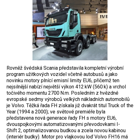
Rovněž švédská Scania představila kompletní ­výrobní
program užitkových vozidel včetně autobusů a jako
novinku motory plnící emisní limity EU6, přičemž ten
nejsilnější nabízí největší výkon 412 kW (560 k) a vrchol
točivého momentu 2700 N.m. Posledním z hvězdné
evropské sedmy výrobců velkých nákladních automobilů
je Volvo. Těžká řada FH získala již dvakrát titul Truck of the
Year (1994 a 2000); ve světové pre­miéře byla
představena nová generace řady FH s motory EU6,
dvouspojkovými automa­tizovanými převodovkami I-
Shift 2, optimalizovanou budkou a zcela novou kabinou
(interiér budky). Motor pro vlajkovou loď Volvo FH16 má