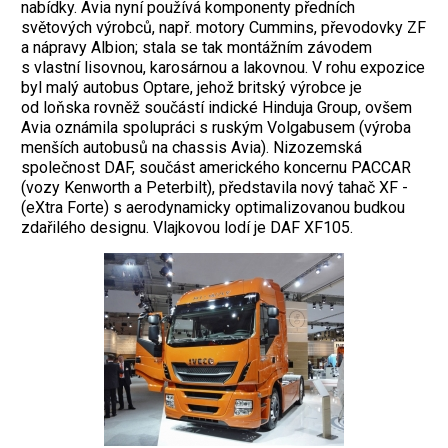
nabídky. Avia nyní používá komponenty předních
světových výrobců, např. motory Cummins, převodovky ZF
a nápravy Albion; stala se tak montážním závodem
s vlastní lisovnou, karosárnou a lakovnou. V rohu ­expozice
byl malý autobus Optare, jehož britský výrobce je
od loňska rovněž součástí indické Hinduja Group, ovšem
Avia ozná­mila spolupráci s ruským Volgabusem (vý­roba
menších autobusů na chassis Avia). Nizozemská
společnost DAF, součást amerického koncernu PACCAR
(vozy Kenworth a Peterbilt), představila nový tahač XF ­
(eXtra Forte) s aerodynamicky optimalizovanou budkou
zdařilého designu. Vlajkovou lodí je DAF XF105.