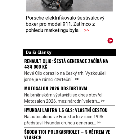
Porsche elektrifikovalo šestiválcový
boxer pro model 911. Zatímco z
pohledu marketingu byla...
>>
Další články
RENAULT CLIO: ŠESTÁ GENERACE ZAČÍNÁ NA
434 000 KČ
Nové Clio dorazilo na český trh. Vyzkoušeli
>>
jsme je v rámci čtvrteční...
MOTOSALON 2026 ODSTARTOVAL
Na brněnském výstavišti se dnes otevřel
>>
Motosalon 2026, mezinárodní veletrh...
HYUNDAI LANTRA 1.6 GLS: VLASTNÍ CESTOU
Na autosalonu ve Frankfurtu v roce 1995
>>
představil Hyundai druhou generaci...
ŠKODA 1101 POLOKABRIOLET – S VĚTREM VE
VLASECH