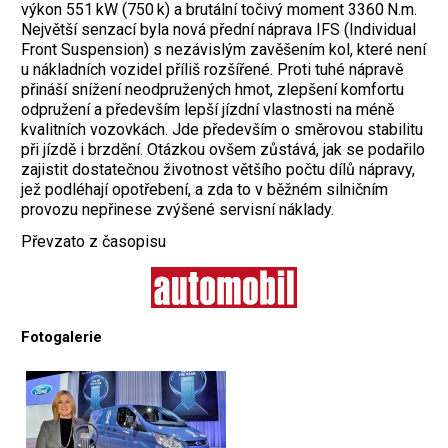
výkon 551 kW (750 k) a brutální točivý moment 3360 N.m.
Největší senzací byla nová přední náprava IFS (Individual
Front Suspension) s nezávislým zavěšením kol, které není
u nákladních vozidel příliš rozšířené. Proti tuhé nápravě
přináší snížení neodpružených hmot, zlepšení komfortu
odpružení a především lepší jízdní vlastnosti na méně
kvalitních vozovkách. Jde především o směrovou stabilitu
při jízdě i brzdění. Otázkou ovšem zůstává, jak se podařilo
­zajistit dostatečnou životnost většího počtu dílů nápravy,
jež podléhají opotřebení, a zda to v běžném silničním
provozu nepřinese zvýšené servisní náklady.
Převzato z časopisu
Fotogalerie