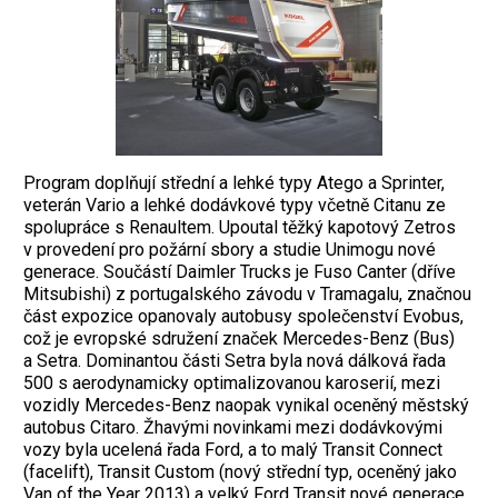
Program doplňují střední a lehké typy Atego a Sprinter,
veterán Vario a lehké dodávkové typy včetně Citanu ze
spolupráce s Renaultem. Upoutal těžký kapotový Zetros
v provedení pro požární sbory a studie Unimogu nové
generace. Součástí Daimler Trucks je Fuso Canter (dříve
Mitsubishi) z portugalského závodu v Tramagalu, značnou
část expozice opanovaly autobusy společenství Evobus,
což je evropské sdružení značek Mercedes-Benz (Bus)
a Setra. Dominantou části ­Setra byla nová dálková řada
500 s aerodynamicky optimalizovanou karoserií, mezi
vozidly Mercedes-Benz naopak vynikal oceněný městský
autobus Citaro. Žhavými novinkami mezi dodávkovými
vozy byla ucelená řada Ford, a to malý Transit Connect
(facelift), Transit Custom (nový střední typ, oceněný jako
Van of the Year 2013) a velký Ford Transit nové generace,