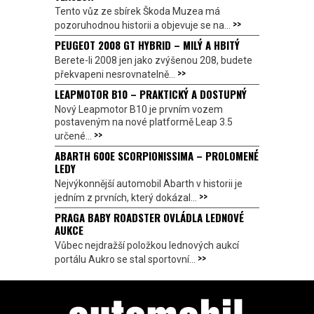
Tento vůz ze sbírek Škoda Muzea má
>>
pozoruhodnou historii a objevuje se na...
PEUGEOT 2008 GT HYBRID – MILÝ A HBITÝ
Berete-li 2008 jen jako zvýšenou 208, budete
>>
překvapeni nesrovnatelně...
LEAPMOTOR B10 – PRAKTICKÝ A DOSTUPNÝ
Nový Leapmotor B10 je prvním vozem
postaveným na nové platformě Leap 3.5
>>
určené...
ABARTH 600E SCORPIONISSIMA – PROLOMENÉ
LEDY
Nejvýkonnější automobil Abarth v historii je
>>
jedním z prvních, který dokázal...
PRAGA BABY ROADSTER OVLÁDLA LEDNOVÉ
AUKCE
Vůbec nejdražší položkou lednových aukcí
>>
portálu Aukro se stal sportovní...