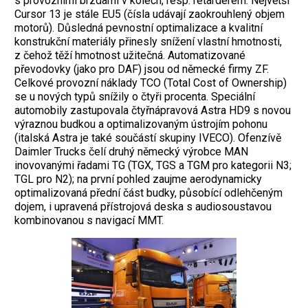
s provozními brzdami v kolech, resp. retardérem. Největší
Cursor 13 je stále EU5 ­(čísla udávají zaokrouhlený objem
motorů). Důsledná pevnostní optimalizace a kvalitní
konstrukční materiály přinesly snížení vlastní hmotnosti,
z čehož těží hmotnost užitečná. Automatizované
převodovky (jako pro DAF) jsou od německé firmy ZF.
Celkové provozní náklady TCO (Total Cost of Ownership)
se u nových typů snížily o čtyři procenta. Spe­ciální
automobily zastupovala čtyřnápravová Astra HD9 s novou
výraznou budkou a optimalizovaným ústrojím pohonu
(italská ­Astra je také součástí skupiny IVECO). Ofenzívě
Daimler Trucks čelí druhý německý výrobce MAN
inovovanými řadami TG (TGX, TGS a TGM pro kategorii N3;
TGL pro N2); na první pohled zaujme aerodynamicky
optimalizovaná přední část budky, působící odlehčeným
dojem, i upravená přístrojová deska s audiosoustavou
kombinovanou s navigací MMT.