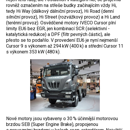
rovněž označením na střeše budky začínajícím vždy Hi,
tedy Hi Way (dálkový dálniční provoz), Hi Road (denní
silniční provoz), Hi Street (rozvážkový provoz) a Hi Land
(terénní provoz). Osvědčené motory IVECO Cursor plní
limity EU6 bez EGR, jen kombinací SCR (selektivní ­
katalytická redukce) a DPF (filtr pevných částic), ale
přesto se to podařilo. V prove­dení EU6 je nyní nejmenší
Cursor 9 s výkonem až 294 kW (400 k) a střední Cursor 11
s výkonem 353 kW (480 k).
Nové motory jsou vybaveny o 30 % účinnější motorovou
brzdou SEB (Super Engine Brake), propojenou