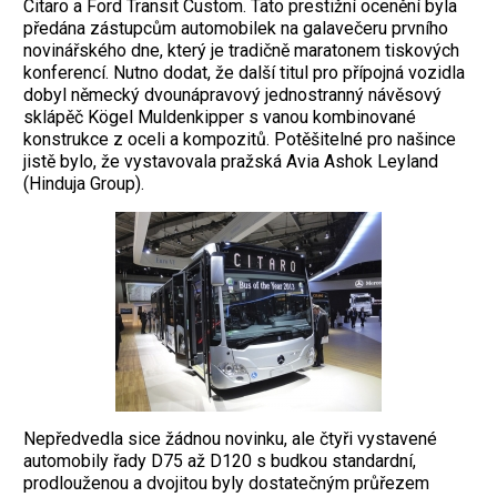
Citaro a Ford Transit Custom. Tato pres­tižní ocenění byla
předána zástupcům automobilek na galavečeru prvního
novinář­ského dne, který je tradičně maratonem tiskových
konferencí. Nutno dodat, že další titul pro přípojná vozidla
dobyl německý dvounápravový jednostranný návěsový
sklápěč Kögel Muldenkipper s vanou kombinované
konstrukce z oceli a kompozitů. Potěšitelné pro našince
jistě bylo, že vystavovala pražská Avia Ashok Leyland
(Hinduja Group).
Nepředvedla sice žádnou novinku, ale čtyři vystavené
automobily řady D75 až D120 s budkou standardní,
prodlouženou a dvojitou byly dostatečným průřezem