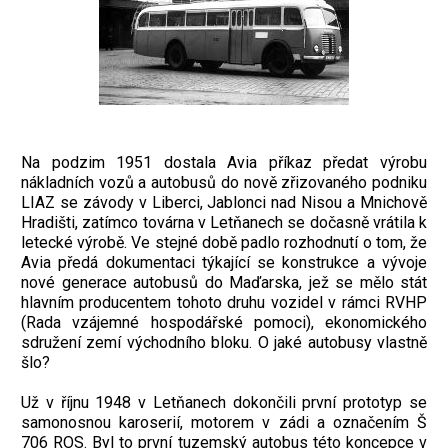
Na podzim 1951 dostala Avia příkaz předat výrobu
nákladních vozů a autobusů do nově zřizovaného podniku
LIAZ se závody v Liberci, Jablonci nad Nisou a Mnichově
Hradišti, zatímco továrna v Letňanech se dočasně vrátila k
letecké výrobě. Ve stejné době padlo rozhodnutí o tom, že
Avia předá dokumentaci týkající se konstrukce a vývoje
nové generace autobusů do Maďarska, jež se mělo stát
hlavním producentem tohoto druhu vozidel v rámci RVHP
(Rada vzájemné hospodářské pomoci), ekonomického
sdružení zemí východního bloku. O jaké autobusy vlastně
šlo?
Už v říjnu 1948 v Letňanech dokončili první prototyp se
samonosnou karoserií, motorem v zádi a označením Š
706 ROS. Byl to první tuzemský autobus této koncepce v