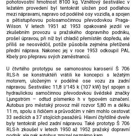
pohotovostní hmotnost 8100 kg. Vznětový šestiválec v
ležatém provedení byl tentokrát uložen pod podlahou
mezi nápravami, napravo od podélné osy vozidla, a spojen
s pětistupňovou polosamočinnou převodovkou Praga-
Wilson. V letech 1951 až 1953 opakovaně jezdil ve
zkušebním provozu u pražského dopravního podniku,
prošel úpravou, při níž byl chladič přemístěn dopředu, ale
příliš se neosvědčil, potíže působila zejména přetížená
přední náprava. Nakonec jej v roce 1953 odkoupil PAL
Kbely pro přepravu svých zaměstnanců.
U čtvrtého prototypu se samonosnou karoserií Š 706
RLS‑h se konstruktéři vrátili ke koncepci s ležatým
motorem, uloženým v podélné ose vozu za zadní
nápravou. Šestiválec 11,8 l/145 k (107 kW) byl spojen s
hydraulickou samočinnou převodovkou švédské značky
Ljungström – odtud písmenko h v typovém označení.
Autobus pro městský provoz měl rozvor 5,80 m a délku
11 m, spolu s řidičem a průvodčím v něm mohlo cestovat
33 sedících a 37 stojících pasažérů. Hlavní čtyřdílné dveře
byly tentokrát před zadní nápravou. Také prototyp Š 706
RLS‑h zkoušel v letech 1950 až 1952 pražský dopravní
podnik, ale pak autobus zmizel neznámo kam.