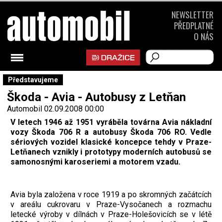
NEWSLETTER
PŘEDPLATNÉ
O NÁS
Představujeme
Škoda - Avia - Autobusy z Letňan
Automobil
02.09.2008 00:00
V letech 1946 až 1951 vyráběla továrna Avia nákladní
vozy Škoda 706 R a autobusy Škoda 706 RO. Vedle
sériových vozidel klasické koncepce tehdy v Praze-
Letňanech vznikly i prototypy moderních autobusů se
samonosnými karoseriemi a motorem vzadu.
Avia byla založena v roce 1919 a po skromných začátcích
v areálu cukrovaru v Praze-Vysočanech a rozmachu
letecké výroby v dílnách v Praze-Holešovicích se v létě