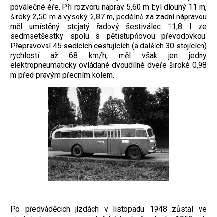
poválečné éře. Při rozvoru náprav 5,60 m byl dlouhý 11 m,
široký 2,50 m a vysoký 2,87 m, podélně za zadní nápravou
měl umístěný stojatý řadový šestiválec 11,8 l ze
sedmsetšestky spolu s pětistupňovou převodovkou.
Přepravoval 45 sedících cestujících (a dalších 30 stojících)
rychlostí až 68 km/h, měl však jen jedny
elektropneumaticky ovládané dvoudílné dveře široké 0,98
m před pravým předním kolem.
Po předváděcích jízdách v listopadu 1948 zůstal ve