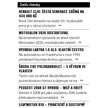
Další články
RENAULT CLIO: ŠESTÁ GENERACE ZAČÍNÁ NA
434 000 KČ
Nové Clio dorazilo na český trh. Vyzkoušeli
>>
jsme je v rámci čtvrteční...
MOTOSALON 2026 ODSTARTOVAL
Na brněnském výstavišti se dnes otevřel
>>
Motosalon 2026, mezinárodní veletrh...
HYUNDAI LANTRA 1.6 GLS: VLASTNÍ CESTOU
Na autosalonu ve Frankfurtu v roce 1995
>>
představil Hyundai druhou generaci...
ŠKODA 1101 POLOKABRIOLET – S VĚTREM VE
VLASECH
Tento vůz ze sbírek Škoda Muzea má
>>
pozoruhodnou historii a objevuje se na...
PEUGEOT 2008 GT HYBRID – MILÝ A HBITÝ
Berete-li 2008 jen jako zvýšenou 208, budete
>>
překvapeni nesrovnatelně...
LEAPMOTOR B10 – PRAKTICKÝ A DOSTUPNÝ