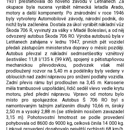
1931 přestěhovala do nového závodu v Letňanech. Za
okupace byla nucena vyrábět německá letadla Arado,
motory a další komponenty. Po znárodnění v roce 1946
byly vytvořeny Automobilové závody, národní podnik, do
nichž byla začleněna. Dostala za úkol vyrábět nákladní vůz
Škoda 706 R, vyvinutý za války v Mladé Boleslavi, a od něj
odvozený autobus Škoda 706 RO. Výroba autobusů byla v
Letňanech zahájena v lednu 1947, prvních pět vozidel
předali zástupcům ministerstva dopravy o měsíc později.
Autobus převzal z nákladní sedmsetšestky vznětový
šestiválec 11,8 l/135 k (99 kW), spojený s pětistupňovou
mechanickou převodovkou, podvozek však měl
prodloužený rozvor na 5,40 m a podélníky byly vedeny v
obloucích nad zadní nápravou pro snížení podlahy vozidla.
Zadní převis rámu byl prodloužen na 3,45 m. Karoserie
měla trambusové uspořádání, řidič seděl vlevo vedle krytu
motoru, před přední nápravou. Vpravo od motoru bylo
místo pro spolujezdce. Autobus Š 706 RO byl s
namontovaným tažným zařízením dlouhý 10,66 m, široký
2,50 m a vysoký 2,88 m (se střešním nosičem zavazadel
3,15 m). Pohotovostní hmotnost se podle provedení
pohybovala od 8600 do 9000 kg, celková činila 14 000 kg.
Linkové provedení dosahovalo největší rychlosti 68 km/h,