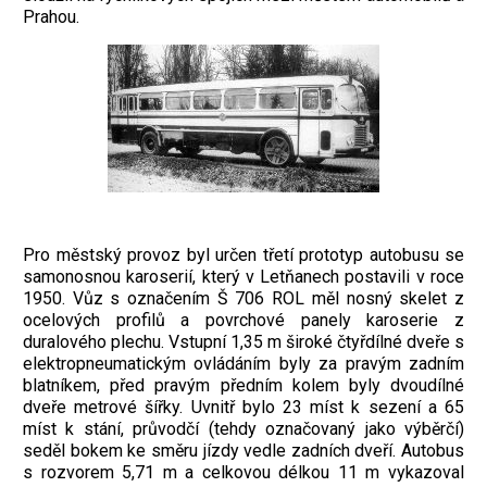
Prahou.
Pro městský provoz byl určen třetí prototyp autobusu se
samonosnou karoserií, který v Letňanech postavili v roce
1950. Vůz s označením Š 706 ROL měl nosný skelet z
ocelových profilů a povrchové panely karoserie z
duralového plechu. Vstupní 1,35 m široké čtyřdílné dveře s
elektropneumatickým ovládáním byly za pravým zadním
blatníkem, před pravým předním kolem byly dvoudílné
dveře metrové šířky. Uvnitř bylo 23 míst k sezení a 65
míst k stání, průvodčí (tehdy označovaný jako výběrčí)
seděl bokem ke směru jízdy vedle zadních dveří. Autobus
s rozvorem 5,71 m a celkovou délkou 11 m vykazoval