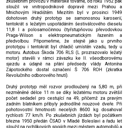
zkušebním provozu v mateřské továrně, od roku 1952 pak
sloužil ve vnitropodnikové dopravě mezi Prahou a
Mnichovým Hradištěm. Mezitím byl v prosinci 1949
dohotoven druhý prototyp se samonosnou karoserií,
tentokrát s ležatým uspořádáním šestiválcového dieselu
11,8 l a polosamočinnou čtyřstupňovou převodovkou
Praga-Wilson s elektropneumatickým řazením a
předvolbou. Připomeňme, že stejně jako u prvního
prototypu i tentokrát byl chladič umístěn vzadu, tedy u
motoru. Autobus Škoda 706 RLS (L prozrazovalo ležatý
motor) stavěli v rámci závazku ke II. všeodborovému
sjezdu a údajně na přání předsedy vlády Antonína
Zápotockého dostal označení Š 706 ROH (zkratka
Revolučního odborového hnutí).
Druhý prototyp měl rozvor prodloužený na 5,80 m, při
nezměněné délce 11 m se díky ležatému motoru zvětšil
počet sedadel pro cestující na 49, přičemž za pravým
zadním blatníkem přibyly jednodílné nouzové dveře. Při
pohotovostní hmotnosti necelých 8600 kg dosahoval
rychlosti 77 km/h. Po zkušebních jízdách byl počátkem
března 1950 předán ČSAD v Mladé Boleslavi a řadu let
sloužil na rychlíkových spojích mezi městem automobilů a