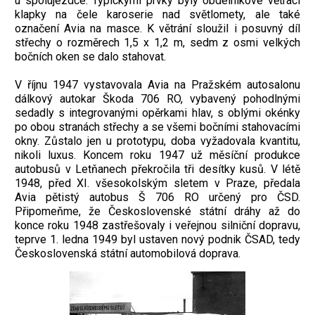
u spolujezdce. Typickými prvky byly obdélníkové větrací
klapky na čele karoserie nad světlomety, ale také
označení Avia na masce. K větrání sloužil i posuvný díl
střechy o rozměrech 1,5 x 1,2 m, sedm z osmi velkých
bočních oken se dalo stahovat.
V říjnu 1947 vystavovala Avia na Pražském autosalonu
dálkový autokar Škoda 706 RO, vybavený pohodlnými
sedadly s integrovanými opěrkami hlav, s oblými okénky
po obou stranách střechy a se všemi bočními stahovacími
okny. Zůstalo jen u prototypu, doba vyžadovala kvantitu,
nikoli luxus. Koncem roku 1947 už měsíční produkce
autobusů v Letňanech překročila tři desítky kusů. V létě
1948, před XI. všesokolským sletem v Praze, předala
Avia pětistý autobus Š 706 RO určený pro ČSD.
Připomeňme, že Československé státní dráhy až do
konce roku 1948 zastřešovaly i veřejnou silniční dopravu,
teprve 1. ledna 1949 byl ustaven nový podnik ČSAD, tedy
Československá státní automobilová doprava.