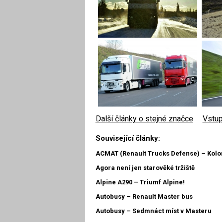
Další články o stejné značce
|
Vstup
Související články:
ACMAT (Renault Trucks Defense) – Kolon
Agora není jen starověké tržiště
Alpine A290 – Triumf Alpine!
Autobusy – Renault Master bus
Autobusy – Sedmnáct míst v Masteru