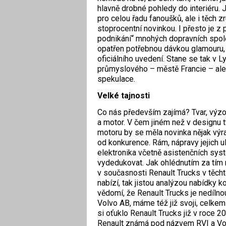
hlavně drobné pohledy do interiéru. J
pro celou řadu fanoušků, ale i těch z
stoprocentní novinkou. I přesto je 
podnikání“ mnohých dopravních spole
opatřen potřebnou dávkou glamouru,
oficiálního uvedení. Stane se tak v L
průmyslového – městě Francie – ale 
spekulace.
Velké tajnosti
Co nás především zajímá? Tvar, výzo
a motor. V čem jiném než v designu 
motoru by se měla novinka nějak výraz
od konkurence. Rám, nápravy jejich u
elektronika včetně asistenčních sys
vydedukovat. Jak ohlédnutím za tím 
v současnosti Renault Trucks v těc
nabízí, tak jistou analýzou nabídky k
vědomí, že Renault Trucks je nedílno
Volvo AB, máme též již svoji, celkem
si oťuklo Renault Trucks již v roce 2
Renault známá pod názvem RVI a Volvo