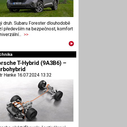
ný druh. Subaru Forester dlouhodobě
zí především na bezpečnost, komfort
niverzální...
>>
chnika
rsche T-Hybrid (9A3B6) –
rbohybrid
tr Hanke 16.07.2024 13:32