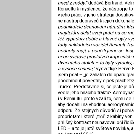
hned z módy,“
dodává Bertrand. Velm
Renaultu k myšlence, že nástroj je to
v jeho práci, v jeho strategii dosahov
ne nástroj dopravců k jejich dokona
podnikatelé definováni nářadím, které
majitelům dělat svoji práci na co mo
též vypadaly dobře a hlavně byly vy
řady nákladních vozidel Renault Truc
hodnoty mají, a poučili jsme se. Ins
nebo světově proslulých kapesních n
dvacátého století – to byly výrobky, 
a vysoce ceněné,“
vysvětluje Hervé B
jsem psal – „je zahalen do oparu gl
poodhrnout pověstný cípek plachetky 
Trucks. Představme si, co ještě je d
vedle jeho hnacího traktu? Aerodyna
i v Renaultu, proto vzali to, čemu se
aby dosáhli na vhodnou aerodynamick
odporu. Ze stejných důvodů si pohrá
proprietami, které „trčí“ z kabiny ven
přílišný kontrast neunavoval oči řidič
LED – a to je jistě světová novinka