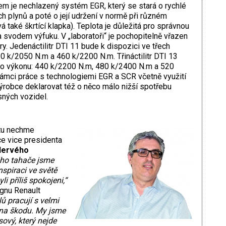
m je nechlazený systém EGR, který se stará o rychlé
 plynů a poté o její udržení v normě při různém
á také škrtící klapka). Teplota je důležitá pro správnou
 svodem výfuku. V „laboratoři“ je pochopitelně vřazen
try. Jedenáctilitr DTI 11 bude k dispozici ve třech
0 k/2050 N.m a 460 k/2200 N.m. Třináctilitr DTI 13
ího výkonu: 440 k/2200 N.m, 480 k/2400 N.m a 520
ámci práce s technologiemi EGR a SCR včetně využití
robce deklarovat též o něco málo nižší spotřebu
sných vozidel.
ltu nechme
ce vice presidenta
ervého
ého tahače jsme
nspiraci ve světě
i příliš spokojeni,“
ignu Renault
ů pracují s velmi
ž na škodu. My jsme
sový, který nejde