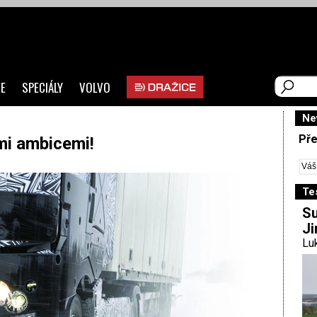
E
SPECIÁLY
VOLVO
Ne
Pře
mi ambicemi!
Te
Su
Ji
Luk