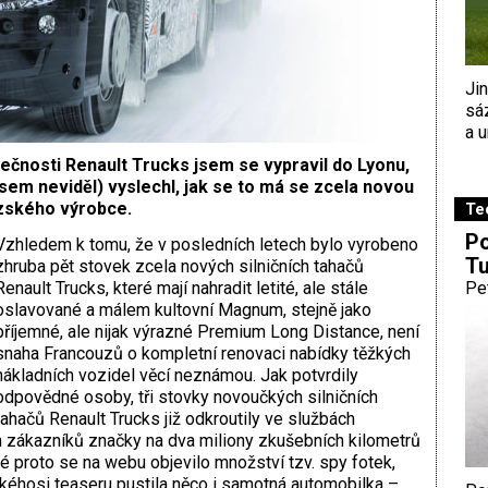
Ji
sá
a u
ečnosti Renault Trucks jsem se vypravil do Lyonu,
jsem neviděl) vyslechl, jak se to má se zcela novou
uzského výrobce.
Te
Po
Vzhledem k tomu, že v posledních letech bylo vyrobeno
Tu
zhruba pět stovek zcela nových silničních tahačů
Renault Trucks, které mají nahradit letité, ale stále
Pe
oslavované a málem kultovní Magnum, stejně jako
příjemné, ale nijak výrazné Premium Long Distance, není
snaha Francouzů o kompletní renovaci nabídky těžkých
nákladních vozidel věcí neznámou. Jak potvrdily
odpovědné osoby, tři stovky novoučkých silničních
tahačů Renault Trucks již odkroutily ve službách
ch zákazníků značky na dva miliony zkušebních kilometrů
é proto se na webu objevilo množství tzv. spy fotek,
akéhosi teaseru pustila něco i samotná automobilka –