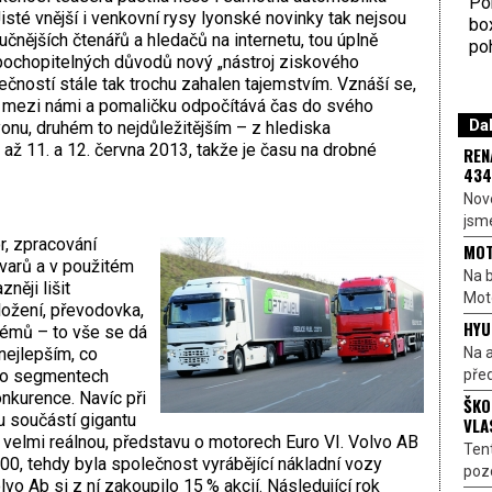
Por
isté vnější i venkovní rysy lyonské novinky tak nejsou
bo
ručnějších čtenářů a hledačů na internetu, tou úplně
poh
z pochopitelných důvodů nový „nástroj ziskového
čností stále tak trochu zahalen tajemstvím. Vznáší se,
 mezi námi a pomaličku odpočítává čas do svého
Dal
yonu, druhém to nejdůležitějším – z hlediska
až 11. a 12. června 2013, takže je času na drobné
REN
434
Nové
jsme
r, zpracování
MOT
tvarů a v použitém
Na b
něji lišit
Moto
ložení, převodovka,
HYU
témů – to vše se dá
Na a
nejlepším, co
před
hto segmentech
onkurence. Navíc při
ŠKO
u součástí gigantu
VLA
 velmi reálnou, představu o motorech Euro VI. Volvo AB
Ten
000, tehdy byla společnost vyrábějící nákladní vozy
pozo
 Ab si z ní zakoupilo 15 % akcií. Následující rok