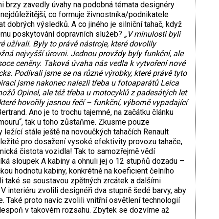
i brzy zavedly úvahy na podobná témata designéry
 nejdůležitější, co formuje živnostníka/podnikatele
at dobrých výsledků. A co jiného je silniční tahač, když
lému poskytování dopravních služeb?
„V minulosti byli
 užívali. Byly to právě nástroje, které dovolily
žná nejvyšší úrovni. Jednou provždy byly funkční, ale
soce ceněny. Taková úvaha nás vedla k vytvoření nové
ks. Podívali jsme se na různé výrobky, které právě tyto
piraci jsme nakonec nalezli třeba u fotoaparátů Leica
ožů Opinel, ale též třeba u motocyklů z padesátých let
které hovořily jasnou řečí – funkční, výborně vypadající
ertrand. Ano je to trochu tajemné, na začátku článku
amouru“, tak u toho zůstaňme. Zkusme pouze
ležící stále ještě na novoučkých tahačích Renault
ůležité pro dosažení vysoké efektivity provozu tahače,
mická čistota vozidla! Tak to samozřejmě vědí
 říká sloupek A kabiny a ohnuli jej o 12 stupňů dozadu –
ou hodnotu kabiny, konkrétně na koeficient čelního
li také se soustavou zpětných zrcátek a dalšími
. V interiéru zvolili designéři dva stupně šedé barvy, aby
e. Také proto navíc zvolili vnitřní osvětlení technologií
, alespoň v takovém rozsahu. Zbytek se dozvíme až