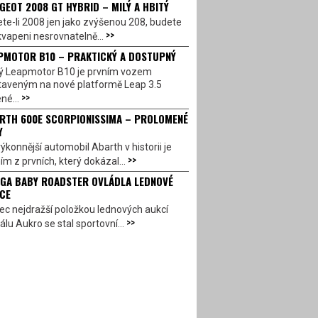
GEOT 2008 GT HYBRID – MILÝ A HBITÝ
te-li 2008 jen jako zvýšenou 208, budete
>>
vapeni nesrovnatelně...
PMOTOR B10 – PRAKTICKÝ A DOSTUPNÝ
ý Leapmotor B10 je prvním vozem
taveným na nové platformě Leap 3.5
>>
né...
RTH 600E SCORPIONISSIMA – PROLOMENÉ
Y
ýkonnější automobil Abarth v historii je
>>
ím z prvních, který dokázal...
GA BABY ROADSTER OVLÁDLA LEDNOVÉ
CE
c nejdražší položkou lednových aukcí
>>
álu Aukro se stal sportovní...