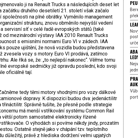
PEU
ejmenovalo ji na Renault Trucks a následujících deset let
Bere
a začátku druhého desetiletí 21. století však začalo
přek
ení společnosti na plné obrátky. Vyměnilo management
rganizační strukturu, znovu obměnilo nejvyšší vedení
LEA
a servisní síť v celé řadě evropských států (také
Nov
již od mezinárodní výstavy IAA 2010 Renault Trucks
pos
doucnost s emisními normami Euro VI v zádech. IAA
urče
cks pouze ujištění, že nová vozidla budou představena
ABA
již zvesela vozy s motory Euro VI prodává, zatímco
LED
trhu. Ale říká se, že: „to nejlepší nakonec“. Věřme tomu
Nejv
silné evropské sedmičky již opravdu poslední, kdo svoji
jedn
 oficiálně tají.
PRA
AUK
Vůbe
Začněme tedy těmi motory vhodnými pro vozy dálkové
port
kamionové dopravy. K dispozici budou dva: jedenáctilitr
a třináctilitr. Správně tušíte, že přesně podle strategie
koncernu má menší vstřikování systému Common Rail
a větší potom samostatné elektronicky řízené
vstřikovače. O výhodách si povíme někdy jindy, prozatím
estou. Ostatně stejně jako v chápání tzv. teplotního
 důležitý, právě z hlediska dodržení velmi upjatých