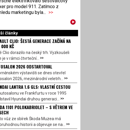
sche elektrifikovalo šestiválcový
xer pro model 911. Zatímco z
ledu marketingu byla...
>>
ší články
AULT CLIO: ŠESTÁ GENERACE ZAČÍNÁ NA
 000 KČ
 Clio dorazilo na český trh. Vyzkoušeli
>>
 je v rámci čtvrteční...
OSALON 2026 ODSTARTOVAL
rněnském výstavišti se dnes otevřel
>>
salon 2026, mezinárodní veletrh...
NDAI LANTRA 1.6 GLS: VLASTNÍ CESTOU
utosalonu ve Frankfurtu v roce 1995
>>
stavil Hyundai druhou generaci...
DA 1101 POLOKABRIOLET – S VĚTREM VE
SECH
to vůz ze sbírek Škoda Muzea má
>>
ruhodnou historii a objevuje se na...