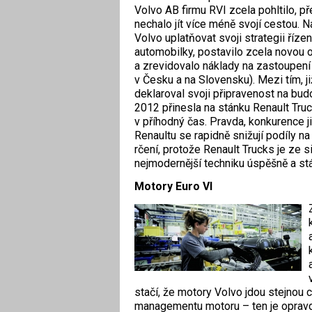
Volvo AB firmu RVI zcela pohltilo, př
nechalo jít více méně svojí cestou. N
Volvo uplatňovat svoji strategii říz
automobilky, postavilo zcela novou o
a zrevidovalo náklady na zastoupení 
v Česku a na Slovensku). Mezi tím, 
deklaroval svoji připravenost na bu
2012 přinesla na stánku Renault Tru
v příhodný čas. Pravda, konkurence 
Renaultu se rapidně snižují podíly na 
rčení, protože Renault Trucks je ze 
nejmodernější techniku úspěšně a stále
Motory Euro VI
stačí, že motory Volvo jdou stejnou c
managementu motoru – ten je opravdu