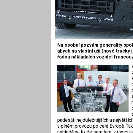
Na osobní pozvání generality spol
abych na vlastní uši (nové trucky 
řadou nákladních vozidel franco
padesáti nejdůležitějších a největší
v plném provozu po celé Evropě. Tak
nehledě na to, že sem tam, v rámci j