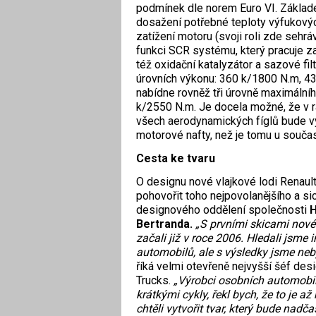
podmínek dle norem Euro VI. Základe
dosažení potřebné teploty výfukových
zatížení motoru (svoji roli zde sehráv
funkci SCR systému, který pracuje za
též oxidační katalyzátor a sazové fil
úrovních výkonu: 360 k/1800 N.m, 43
nabídne rovněž tři úrovně maximáln
k/2550 N.m. Je docela možné, že v r
všech aerodynamických fíglů bude vý
motorové nafty, než je tomu u souča
Cesta ke tvaru
O designu nové vlajkové lodi Renau
pohovořit toho nejpovolanějšího a si
designového oddělení společnosti
H
Bertranda.
„S prvními skicami nov
začali již v roce 2006. Hledali jsme i
automobilů, ale s výsledky jsme nebyl
říká velmi otevřeně nejvyšší šéf des
Trucks.
„Výrobci osobních automobil
krátkými cykly, řekl bych, že to je a
chtěli vytvořit tvar, který bude nadča