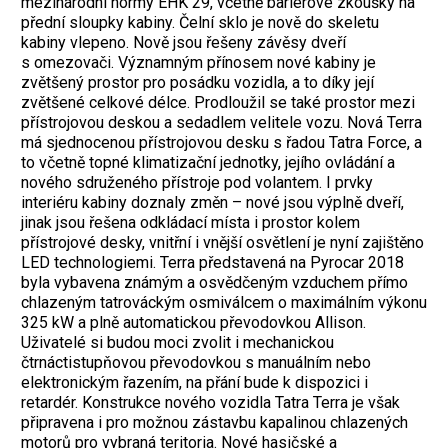
mezinárodní normy EHK 29, včetně bariérové zkoušky na
přední sloupky kabiny. Čelní sklo je nově do skeletu
kabiny vlepeno. Nově jsou řešeny závěsy dveří
s omezovači. Významným přínosem nové kabiny je
zvětšený prostor pro posádku vozidla, a to díky její
zvětšené celkové délce. Prodloužil se také prostor mezi
přístrojovou deskou a sedadlem velitele vozu. Nová Terra
má sjednocenou přístrojovou desku s řadou Tatra Force, a
to včetně topné klimatizační jednotky, jejího ovládání a
nového sdruženého přístroje pod volantem. I prvky
interiéru kabiny doznaly změn – nové jsou výplně dveří,
jinak jsou řešena odkládací místa i prostor kolem
přístrojové desky, vnitřní i vnější osvětlení je nyní zajištěno
LED technologiemi. Terra představená na Pyrocar 2018
byla vybavena známým a osvědčeným vzduchem přímo
chlazeným tatrováckým osmiválcem o maximálním výkonu
325 kW a plně automatickou převodovkou Allison.
Uživatelé si budou moci zvolit i mechanickou
čtrnáctistupňovou převodovkou s manuálním nebo
elektronickým řazením, na přání bude k dispozici i
retardér. Konstrukce nového vozidla Tatra Terra je však
připravena i pro možnou zástavbu kapalinou chlazených
motorů pro vybraná teritoria. Nové hasičské a