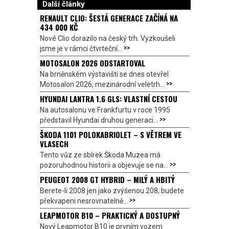
Další články
RENAULT CLIO: ŠESTÁ GENERACE ZAČÍNÁ NA
434 000 KČ
Nové Clio dorazilo na český trh. Vyzkoušeli
>>
jsme je v rámci čtvrteční...
MOTOSALON 2026 ODSTARTOVAL
Na brněnském výstavišti se dnes otevřel
>>
Motosalon 2026, mezinárodní veletrh...
HYUNDAI LANTRA 1.6 GLS: VLASTNÍ CESTOU
Na autosalonu ve Frankfurtu v roce 1995
>>
představil Hyundai druhou generaci...
ŠKODA 1101 POLOKABRIOLET – S VĚTREM VE
VLASECH
Tento vůz ze sbírek Škoda Muzea má
>>
pozoruhodnou historii a objevuje se na...
PEUGEOT 2008 GT HYBRID – MILÝ A HBITÝ
Berete-li 2008 jen jako zvýšenou 208, budete
>>
překvapeni nesrovnatelně...
LEAPMOTOR B10 – PRAKTICKÝ A DOSTUPNÝ
Nový Leapmotor B10 je prvním vozem