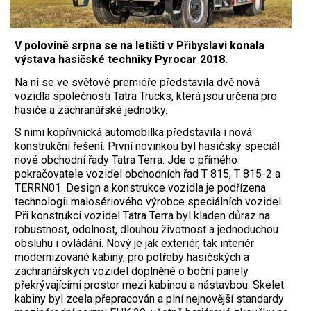
V polovině srpna se na letišti v Přibyslavi konala
výstava hasičské techniky Pyrocar 2018.
Na ní se ve světové premiéře představila dvě nová
vozidla společnosti Tatra Trucks, která jsou určena pro
hasiče a záchranářské jednotky.
S nimi kopřivnická automobilka představila i nová
konstrukční řešení. První novinkou byl hasičský speciál
nové obchodní řady Tatra Terra. Jde o přímého
pokračovatele vozidel obchodních řad T 815, T 815-2 a
TERRN01. Design a konstrukce vozidla je podřízena
technologii malosériového výrobce speciálních vozidel.
Při konstrukci vozidel Tatra Terra byl kladen důraz na
robustnost, odolnost, dlouhou životnost a jednoduchou
obsluhu i ovládání. Nový je jak exteriér, tak interiér
modernizované kabiny, pro potřeby hasičských a
záchranářských vozidel doplněné o boční panely
překrývajícími prostor mezi kabinou a nástavbou. Skelet
kabiny byl zcela přepracován a plní nejnovější standardy