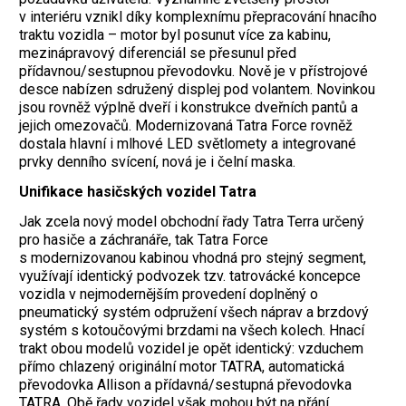
v interiéru vznikl díky komplexnímu přepracování hnacího
traktu vozidla – motor byl posunut více za kabinu,
mezinápravový diferenciál se přesunul před
přídavnou/sestupnou převodovku. Nově je v přístrojové
desce nabízen sdružený displej pod volantem. Novinkou
jsou rovněž výplně dveří i konstrukce dveřních pantů a
jejich omezovačů. Modernizovaná Tatra Force rovněž
dostala hlavní i mlhové LED světlomety a integrované
prvky denního svícení, nová je i čelní maska.
Unifikace hasičských vozidel Tatra
Jak zcela nový model obchodní řady Tatra Terra určený
pro hasiče a záchranáře, tak Tatra Force
s modernizovanou kabinou vhodná pro stejný segment,
využívají identický podvozek tzv. tatrovácké koncepce
vozidla v nejmodernějším provedení doplněný o
pneumatický systém odpružení všech náprav a brzdový
systém s kotoučovými brzdami na všech kolech. Hnací
trakt obou modelů vozidel je opět identický: vzduchem
přímo chlazený originální motor TATRA, automatická
převodovka Allison a přídavná/sestupná převodovka
TATRA. Obě řady vozidel však mohou být na přání