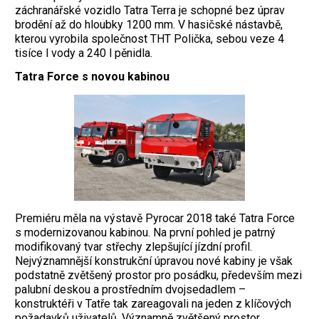
záchranářské vozidlo Tatra Terra je schopné bez úprav
brodění až do hloubky 1200 mm. V hasičské nástavbě,
kterou vyrobila společnost THT Polička, sebou veze 4
tisíce l vody a 240 l pěnidla.
Tatra Force s novou kabinou
Premiéru měla na výstavě Pyrocar 2018 také Tatra Force
s modernizovanou kabinou. Na první pohled je patrný
modifikovaný tvar střechy zlepšující jízdní profil.
Nejvýznamnější konstrukční úpravou nové kabiny je však
podstatně zvětšený prostor pro posádku, především mezi
palubní deskou a prostředním dvojsedadlem –
konstruktéři v Tatře tak zareagovali na jeden z klíčových
požadavků uživatelů. Významně zvětšený prostor