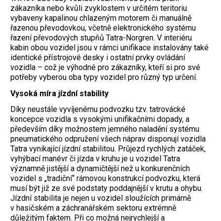
zákazníka nebo kvůli zvyklostem v určitém teritoriu
vybaveny kapalinou chlazeným motorem či manuálně
řazenou převodovkou, včetně elektronického systému
řazení převodových stupňů Tatra-Norgren. V interiéru
kabin obou vozidel jsou v rámci unifikace instalovány také
identické přístrojové desky i ostatní prvky ovládání
vozidla – což je výhodné pro zákazníky, kteří si pro své
potřeby vyberou oba typy vozidel pro různý typ určení.
Vysoká míra jízdní stability
Díky neustále vyvíjenému podvozku tzv. tatrovácké
koncepce vozidla s vysokými unifikačními dopady, a
především díky možnostem jemného naladění systému
pneumatického odpružení všech náprav disponují vozidla
Tatra vynikající jízdní stabilitou. Průjezd rychlých zatáček,
vyhýbací manévr či jízda v kruhu je u vozidel Tatra
významně jistější a dynamičtější než u konkurenčních
vozidel s „tradiční“ rámovou konstrukcí podvozku, která
musí být již ze své podstaty poddajnější v krutu a ohybu.
Jízdní stabilita je nejen u vozidel sloužících primárně
v hasičském a záchranářském sektoru extrémně
důležitým faktem. Při co možná nejrychlejší a