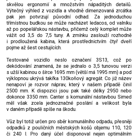
skvělou ergonomií a množstvím nápaditých detailů.
Výtečný výhled z vozidla a vhodně dimenzovaná zrcátka
pak jen potvrzují původní odhad. Za jednoduchou
třímístnou budkou se může nacházet ledacos, od valníku
až po popelářskou nástavbu, přičemž celý komplet může
vážit od 3,5 do 7,5 tuny. A zmínku zaslouží rozhodně
i prodloužená kabina, která prostřednictvím čtyř dveří
pojme až šest cestujících.
Testované vozidlo neslo označení 3S13, což po
dekódování znamená, že se jednalo o 3,5 tunovou verzi
s užší kabinou o šírce 1695 mm (větší má 1995 mm) a pod
výklopnou ukrývá takřka 130koňový agregát. Co již název
nenapoví je rozvor náprav, který v našem případě činil
2500 mm. K dispozici jsou pak také délky 2950 nebo
dokonce 3350 mm. Canter s komunální nástavbou Simed
měl však zcela jednoznačné poslání a velikost byla
v daném případě spíše na škodu.
Vůz byl totiž určen pro sběr komunálního odpadu, přesněji
odpadků z pouličních městských košů objemu 110, 120
či 240 l. Pro daný účel disponoval nejen optimálním