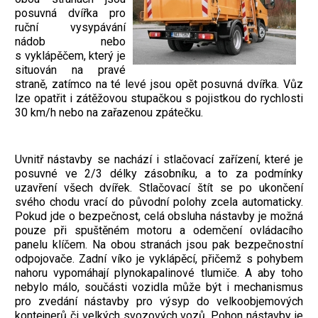
posuvná dvířka pro
ruční vysypávání
nádob nebo
s vyklápěčem, který je
situován na pravé
straně, zatímco na té levé jsou opět posuvná dvířka. Vůz
lze opatřit i zátěžovou stupačkou s pojistkou do rychlosti
30 km/h nebo na zařazenou zpátečku.
Uvnitř nástavby se nachází i stlačovací zařízení, které je
posuvné ve 2/3 délky zásobníku, a to za podmínky
uzavření všech dvířek. Stlačovací štít se po ukončení
svého chodu vrací do původní polohy zcela automaticky.
Pokud jde o bezpečnost, celá obsluha nástavby je možná
pouze při spuštěném motoru a odemčení ovládacího
panelu klíčem. Na obou stranách jsou pak bezpečnostní
odpojovače. Zadní víko je vyklápěcí, přičemž s pohybem
nahoru vypomáhají plynokapalinové tlumiče. A aby toho
nebylo málo, součásti vozidla může být i mechanismus
pro zvedání nástavby pro výsyp do velkoobjemových
kontejnerů či velkých svozových vozů. Pohon nástavby je