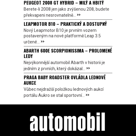
PEUGEOT 2008 GT HYBRID – MILÝ A HBITÝ
Berete-li 2008 jen jako zvýšenou 208, budete
>>
překvapeni nesrovnatelně...
LEAPMOTOR B10 – PRAKTICKÝ A DOSTUPNÝ
Nový Leapmotor B10 je prvním vozem
postaveným na nové platformě Leap 3.5
>>
určené...
ABARTH 600E SCORPIONISSIMA – PROLOMENÉ
LEDY
Nejvýkonnější automobil Abarth v historii je
>>
jedním z prvních, který dokázal...
PRAGA BABY ROADSTER OVLÁDLA LEDNOVÉ
AUKCE
Vůbec nejdražší položkou lednových aukcí
>>
portálu Aukro se stal sportovní...