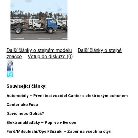
Další články o stejném modelu
|
Další články o stejné
značce
|
Vstup do diskuze (0)
Související články:
Automobily – První test vozidel Canter s elektrickým pohonem
Canter ako Fuso
David nebo Goliáš?
Elektronáklaďáky – Poprvé v Evropě
Ford/Mitsubishi/Opel/Suzuki – Záběr na všechna čtyři