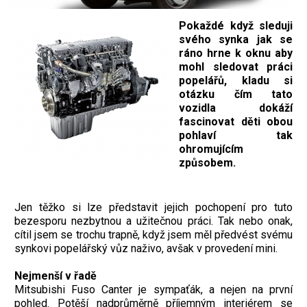
Pokaždé když sleduji
svého synka jak se
ráno hrne k oknu aby
mohl sledovat práci
popelářů, kladu si
otázku čím tato
vozidla dokáží
fascinovat děti obou
pohlaví tak
ohromujícím
způsobem.
Jen těžko si lze představit jejich pochopení pro tuto
bezesporu nezbytnou a užitečnou práci. Tak nebo onak,
cítil jsem se trochu trapně, když jsem měl předvést svému
synkovi popelářský vůz naživo, avšak v provedení mini.
Nejmenší v řadě
Mitsubishi Fuso Canter je sympaťák, a nejen na první
pohled. Potěší nadprůměrně příjemným interiérem se