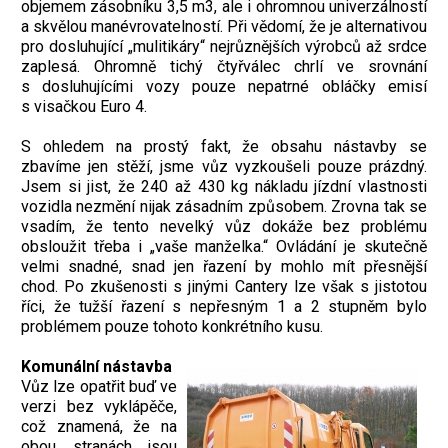
objemem zásobníku 3,5 m3, ale i ohromnou univerzálností
a skvělou manévrovatelností. Při vědomí, že je alternativou
pro dosluhující „mulitikáry“ nejrůznějších výrobců až srdce
zaplesá. Ohromně tichý čtyřválec chrlí ve srovnání
s dosluhujícími vozy pouze nepatrné obláčky emisí
s visačkou Euro 4.
S ohledem na prostý fakt, že obsahu nástavby se
zbavíme jen stěží, jsme vůz vyzkoušeli pouze prázdný.
Jsem si jist, že 240 až 430 kg nákladu jízdní vlastnosti
vozidla nezmění nijak zásadním způsobem. Zrovna tak se
vsadím, že tento nevelký vůz dokáže bez problému
obsloužit třeba i „vaše manželka.“ Ovládání je skutečně
velmi snadné, snad jen řazení by mohlo mít přesnější
chod. Po zkušenosti s jinými Cantery lze však s jistotou
říci, že tužší řazení s nepřesným 1 a 2 stupněm bylo
problémem pouze tohoto konkrétního kusu.
Komunální nástavba
Vůz lze opatřit buď ve
verzi bez vyklápěče,
což znamená, že na
obou stranách jsou