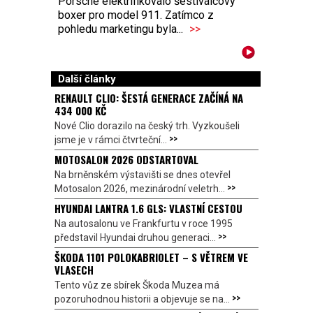
Porsche elektrifikovalo šestiválcový
boxer pro model 911. Zatímco z
pohledu marketingu byla...
>>
Další články
RENAULT CLIO: ŠESTÁ GENERACE ZAČÍNÁ NA
434 000 KČ
Nové Clio dorazilo na český trh. Vyzkoušeli
>>
jsme je v rámci čtvrteční...
MOTOSALON 2026 ODSTARTOVAL
Na brněnském výstavišti se dnes otevřel
>>
Motosalon 2026, mezinárodní veletrh...
HYUNDAI LANTRA 1.6 GLS: VLASTNÍ CESTOU
Na autosalonu ve Frankfurtu v roce 1995
>>
představil Hyundai druhou generaci...
ŠKODA 1101 POLOKABRIOLET – S VĚTREM VE
VLASECH
Tento vůz ze sbírek Škoda Muzea má
>>
pozoruhodnou historii a objevuje se na...