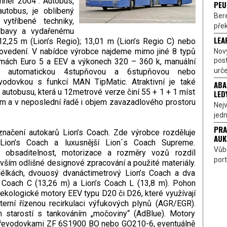
nner 2004“. Autobus,
PEU
utobus, je oblíbený
Bere
ytříbené techniky,
přek
výbavy a vydařenému
LEA
2,25 m (Lion’s Regio); 13,01 m (Lion’s Regio C) nebo
rovedení. V nabídce výrobce najdeme mimo jiné 8 typů
Nov
pos
mách Euro 5 a EEV a výkonech 320 – 360 k, manuální
urče
F, automatickou 4stupňovou a 6stupňovou nebo
odovkou s funkcí MAN TipMatic. Atraktivní je také
ABA
 autobusu, která u 12metrové verze činí 55 + 1 + 1 míst
LED
14 m a v neposlední řadě i objem zavazadlového prostoru
Nejv
jedn
PRA
značení autokarů Lion’s Coach. Zde výrobce rozděluje
AUK
Lion’s Coach a luxusnější Lion´s Coach Supreme.
Vůbe
e obsaditelnost, motorizace a rozměry vozů rozdíl
port
ším odlišné designové zpracování a použité materiály.
élkách, dvouosý dvanáctimetrový Lion’s Coach a dva
s Coach C (13,26 m) a Lion’s Coach L (13,8 m). Pohon
kologické motory EEV typu D20 či D26, které využívají
terní řízenou recirkulaci výfukových plynů (AGR/EGR).
 starostí s tankováním „močoviny“ (AdBlue). Motory
i převodovkami ZF 6S1900 BO nebo GO210-6, eventuálně