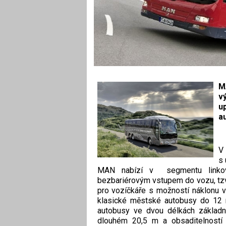
M
v
u
a
V
s 
MAN nabízí v segmentu linkov
bezbariérovým vstupem do vozu, tzv
pro vozíčkáře s možností náklonu v
klasické městské autobusy do 12 
autobusy ve dvou délkách základ
dlouhém 20,5 m a obsaditelností