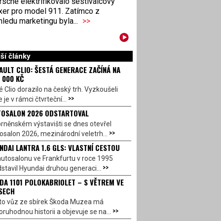
sche elektrifikovalo šestiválcový
xer pro model 911. Zatímco z
ledu marketingu byla...
>>
ší články
AULT CLIO: ŠESTÁ GENERACE ZAČÍNÁ NA
 000 KČ
 Clio dorazilo na český trh. Vyzkoušeli
>>
 je v rámci čtvrteční...
OSALON 2026 ODSTARTOVAL
rněnském výstavišti se dnes otevřel
>>
salon 2026, mezinárodní veletrh...
NDAI LANTRA 1.6 GLS: VLASTNÍ CESTOU
utosalonu ve Frankfurtu v roce 1995
>>
stavil Hyundai druhou generaci...
DA 1101 POLOKABRIOLET – S VĚTREM VE
SECH
to vůz ze sbírek Škoda Muzea má
>>
ruhodnou historii a objevuje se na...