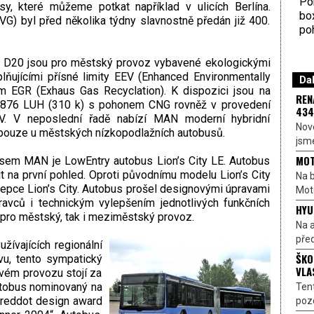
Por
sy, které můžeme potkat například v ulicích Berlína.
bo
G) byl před několika týdny slavnostně předán již 400.
poh
 D20 jsou pro městský provoz vybavené ekologickými
lňujícími přísné limity EEV (Enhanced Environmentally
Dal
m EGR (Exhaus Gas Recyclation). K dispozici jsou na
REN
2876 LUH (310 k) s pohonem CNG rovněž v provedení
434
EV. V neposlední řadě nabízí MAN moderní hybridní
Nové
pouze u městských nízkopodlažních autobusů.
jsme
MOT
em MAN je LowEntry autobus Lion’s City LE. Autobus
it na první pohled. Oproti původnímu modelu Lion’s City
Na b
epce Lion’s City. Autobus prošel designovými úpravami
Moto
pravců i technickým vylepšením jednotlivých funkčních
HYU
 pro městský, tak i meziměstský provoz.
Na a
před
ívajících regionální
ŠKO
vu, tento sympatický
VLA
ém provozu stojí za
utobus nominovaný na
Ten
„reddot design award
pozo