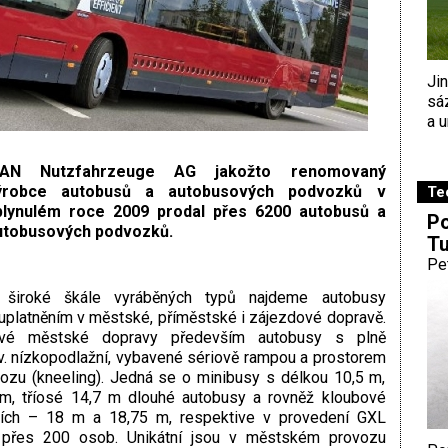
Ji
sá
a u
AN Nutzfahrzeuge AG jakožto renomovaný
ýrobce autobusů a autobusových podvozků v
Te
plynulém roce 2009 prodal přes 6200 autobusů a
Po
utobusových podvozků.
Tu
Pe
 široké škále vyráběných typů najdeme autobusy
uplatněním v městské, příměstské i zájezdové dopravě.
é městské dopravy především autobusy s plně
. nízkopodlažní, vybavené sériově rampou a prostorem
ozu (kneeling). Jedná se o minibusy s délkou 10,5 m,
m, tříosé 14,7 m dlouhé autobusy a rovněž kloubové
ních – 18 m a 18,75 m, respektive v provedení GXL
 přes 200 osob. Unikátní jsou v městském provozu