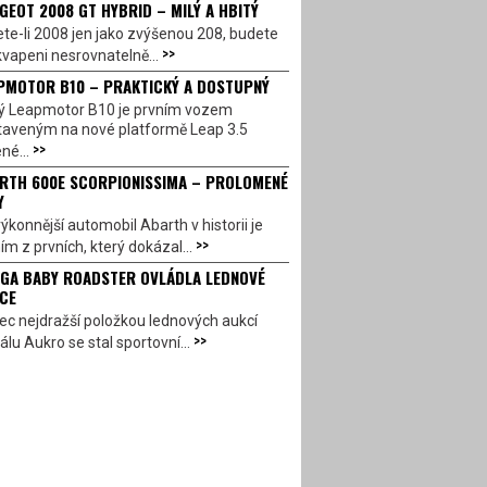
GEOT 2008 GT HYBRID – MILÝ A HBITÝ
te-li 2008 jen jako zvýšenou 208, budete
>>
vapeni nesrovnatelně...
PMOTOR B10 – PRAKTICKÝ A DOSTUPNÝ
ý Leapmotor B10 je prvním vozem
taveným na nové platformě Leap 3.5
>>
né...
RTH 600E SCORPIONISSIMA – PROLOMENÉ
Y
ýkonnější automobil Abarth v historii je
>>
ím z prvních, který dokázal...
GA BABY ROADSTER OVLÁDLA LEDNOVÉ
CE
c nejdražší položkou lednových aukcí
>>
álu Aukro se stal sportovní...