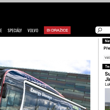
E
SPECIÁLY
VOLVO
Ne
Pře
Te
Su
Ji
Luk