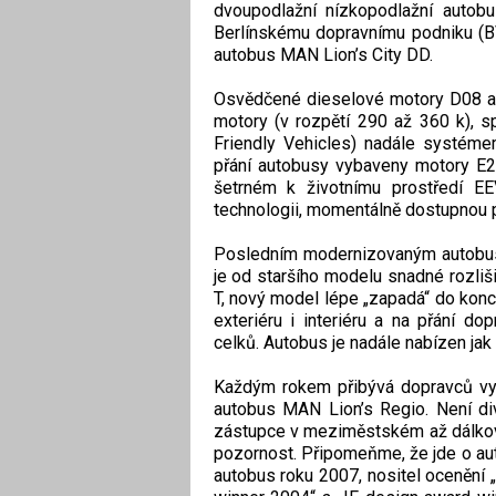
dvoupodlažní nízkopodlažní autobu
Berlínskému dopravnímu podniku (BV
autobus MAN Lion’s City DD.
Osvědčené dieselové motory D08 a
motory (v rozpětí 290 až 360 k), sp
Friendly Vehicles) nadále systéme
přání autobusy vybaveny motory E
šetrném k životnímu prostředí E
technologii, momentálně dostupnou 
Posledním modernizovaným autobus
je od staršího modelu snadné rozliš
T, nový model lépe „zapadá“ do konc
exteriéru i interiéru a na přání do
celků. Autobus je nadále nabízen jak
Každým rokem přibývá dopravců využ
autobus MAN Lion’s Regio. Není di
zástupce v meziměstském až dálkov
pozornost. Připomeňme, že jde o a
autobus roku 2007, nositel ocenění 