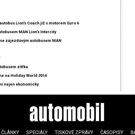
utobus Lion’s Coach již s motorem Euro 6
tobusem MAN Lion’s Intercity
y se zájezdovým autobusem MAN
r
tobusem zítřka
ne na Holiday World 2014
vní nejen ekonomicky
ČLÁNKY
SPECIÁLY
TISKOVÉ ZPRÁVY
ČASOPISY
B