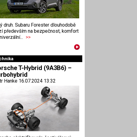
ný druh. Subaru Forester dlouhodobě
zí především na bezpečnost, komfort
niverzální...
>>
chnika
rsche T-Hybrid (9A3B6) –
rbohybrid
tr Hanke 16.07.2024 13:32