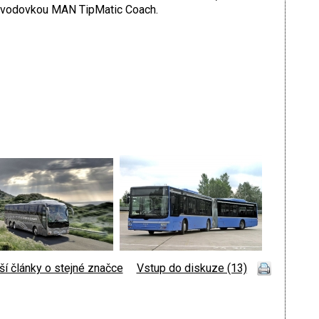
evodovkou MAN TipMatic Coach.
ší články o stejné značce
|
Vstup do diskuze (13)