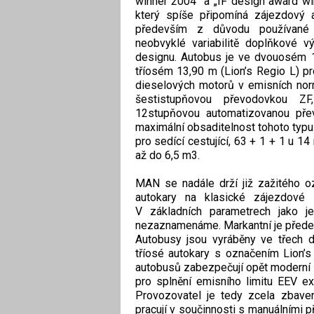
winner 2004“ a „IF design award wi
který spíše připomíná zájezdový a
především z důvodu používané v
neobvyklé variabilitě doplňkové 
designu. Autobus je ve dvouosém 1
tříosém 13,90 m (Lion’s Regio L) p
dieselových motorů v emisních nor
šestistupňovou převodovkou Z
12stupňovou automatizovanou přev
maximální obsaditelnost tohoto typu
pro sedící cestující, 63 + 1 + 1 u 
až do 6,5 m3.
MAN se nadále drží již zažitého o
autokary na klasické zájezdové 
V základních parametrech jako j
nezaznamenáme. Markantní je předev
Autobusy jsou vyráběny ve třech d
tříosé autokary s označením Lion’
autobusů zabezpečují opět moderní e
pro splnění emisního limitu EEV ex
Provozovatel je tedy zcela zbaven
pracují v součinnosti s manuálním