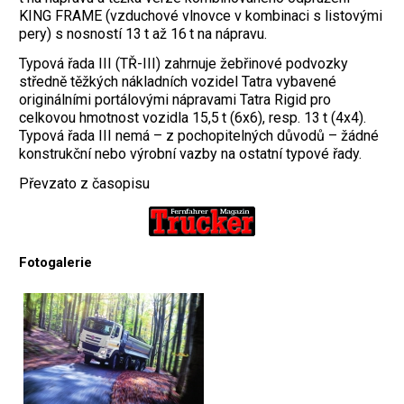
KING FRAME (vzduchové vlnovce v kombinaci s listovými
pery) s nosností 13 t až 16 t na nápravu.
Typová řada III (TŘ-III) zahrnuje žebřinové podvozky
středně těžkých nákladních vozidel Tatra vybavené
originálními portálovými nápravami Tatra Rigid pro
celkovou hmotnost vozidla 15,5 t (6x6), resp. 13 t (4x4).
Typová řada III nemá – z pochopitelných důvodů – žádné
konstrukční nebo výrobní vazby na ostatní typové řady.
Převzato z časopisu
Fotogalerie