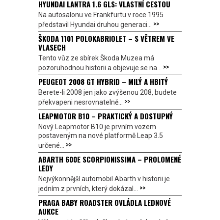
HYUNDAI LANTRA 1.6 GLS: VLASTNÍ CESTOU
Na autosalonu ve Frankfurtu v roce 1995
>>
představil Hyundai druhou generaci...
ŠKODA 1101 POLOKABRIOLET – S VĚTREM VE
VLASECH
Tento vůz ze sbírek Škoda Muzea má
>>
pozoruhodnou historii a objevuje se na...
PEUGEOT 2008 GT HYBRID – MILÝ A HBITÝ
Berete-li 2008 jen jako zvýšenou 208, budete
>>
překvapeni nesrovnatelně...
LEAPMOTOR B10 – PRAKTICKÝ A DOSTUPNÝ
Nový Leapmotor B10 je prvním vozem
postaveným na nové platformě Leap 3.5
>>
určené...
ABARTH 600E SCORPIONISSIMA – PROLOMENÉ
LEDY
Nejvýkonnější automobil Abarth v historii je
>>
jedním z prvních, který dokázal...
PRAGA BABY ROADSTER OVLÁDLA LEDNOVÉ
AUKCE