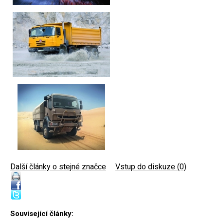
Další články o stejné značce
|
Vstup do diskuze (0)
Související články: