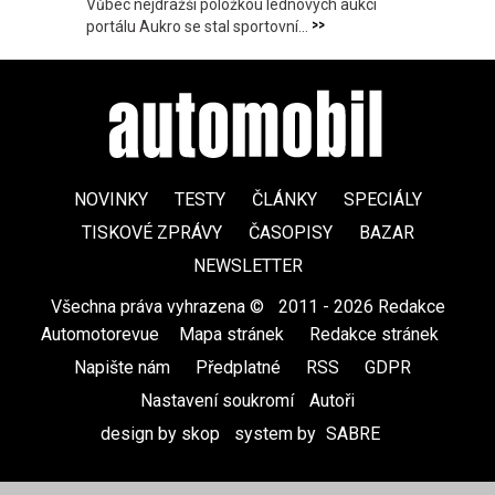
Vůbec nejdražší položkou lednových aukcí
>>
portálu Aukro se stal sportovní...
NOVINKY
TESTY
ČLÁNKY
SPECIÁLY
TISKOVÉ ZPRÁVY
ČASOPISY
BAZAR
NEWSLETTER
Všechna práva vyhrazena ©
|
2011 - 2026 Redakce
Automotorevue
|
Mapa stránek
|
Redakce stránek
|
Napište nám
|
Předplatné
|
RSS
|
GDPR
|
Nastavení soukromí
Autoři
design by skop
|
system by
SABRE
|