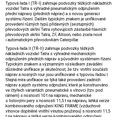
Typová řada I (TŘ-I) zahrnuje podvozky těžkých nákladních
vozidel Tatra s výhradně pneumatickým odpružením
přední nápravy (předních náprav) a s novou generací
systému řízení. Dalším typickým znakem je unifikované
provedení různých typů přídavných (sestupných)
převodových skříní Tatra vyhovujících zástavbě hlavních
převodových skříní Tatra, ZF, Allison, nebo zcela nově
i automatickým převodovkám Caterpillar.
Typová řada II (TŘ-II) zahrnuje podvozky těžkých
nákladních vozidel Tatra s výhradně mechanickým
odpružením předních náprav a původním systémem řízení.
Typickým znakem a významným výsledkem zavádění
důsledné unifikace je skutečnost, že tzv. vnitřní součásti
náprav a nosných rour jsou unifikované s typovou řadou I.
Stejná míra unifikace se týká také provedení zadních
náprav a jejich systému odpružení, které je konstruováno
ve čtyřech variantách: pneumatické s vlnovci (tzv. pod
rámem) s nosností 10 t na nápravu, mechanické
s listovými pery s nosností 11,5 t na nápravu, lehká verze
kombinovaného odpružení KING FRAME (vzduchové
vlnovce doplněné vnitřní vinutou pružinou) s nosností 11,5
t na nápravu a těžká verze kombinovaného odpružení