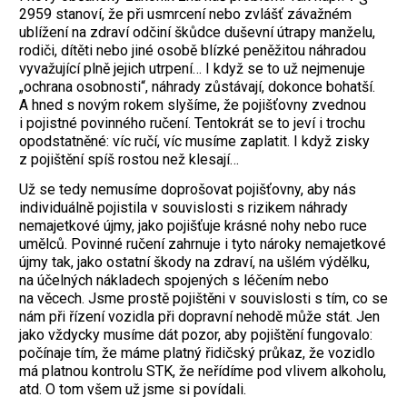
2959 stanoví, že při usmrcení nebo zvlášť závažném
ublížení na zdraví odčiní škůdce duševní útrapy manželu,
rodiči, dítěti nebo jiné osobě blízké peněžitou náhradou
vyvažující plně jejich utrpení… I když se to už nejmenuje
„ochrana osobnosti“, náhrady zůstávají, dokonce bohatší.
A hned s novým rokem slyšíme, že pojišťovny zvednou
i pojistné povinného ručení. Tentokrát se to jeví i trochu
opodstatněné: víc ručí, víc musíme zaplatit. I když zisky
z pojištění spíš rostou než klesají…
Už se tedy nemusíme doprošovat pojišťovny, aby nás
individuálně pojistila v souvislosti s rizikem náhrady
nemajetkové újmy, jako pojišťuje krásné nohy nebo ruce
umělců. Povinné ručení zahrnuje i tyto nároky nemajetkové
újmy tak, jako ostatní škody na zdraví, na ušlém výdělku,
na účelných nákladech spojených s léčením nebo
na věcech. Jsme prostě pojištěni v souvislosti s tím, co se
nám při řízení vozidla při dopravní nehodě může stát. Jen
jako vždycky musíme dát pozor, aby pojištění fungovalo:
počínaje tím, že máme platný řidičský průkaz, že vozidlo
má platnou kontrolu STK, že neřídíme pod vlivem alkoholu,
atd. O tom všem už jsme si povídali.