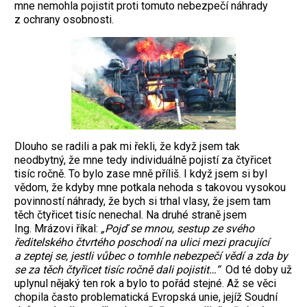
mne nemohla pojistit proti tomuto nebezpečí náhrady
z ochrany osobnosti.
Dlouho se radili a pak mi řekli, že když jsem tak
neodbytný, že mne tedy individuálně pojistí za čtyřicet
tisíc ročně. To bylo zase mně příliš. I když jsem si byl
vědom, že kdyby mne potkala nehoda s takovou vysokou
povinností náhrady, že bych si trhal vlasy, že jsem tam
těch čtyřicet tisíc nenechal. Na druhé straně jsem
Ing. Mrázovi říkal:
„Pojď se mnou, sestup ze svého
ředitelského čtvrtého poschodí na ulici mezi pracující
a zeptej se, jestli vůbec o tomhle nebezpečí vědí a zda by
se za těch čtyřicet tisíc ročně dali pojistit…“
Od té doby už
uplynul nějaký ten rok a bylo to pořád stejné. Až se věci
chopila často problematická Evropská unie, jejíž Soudní