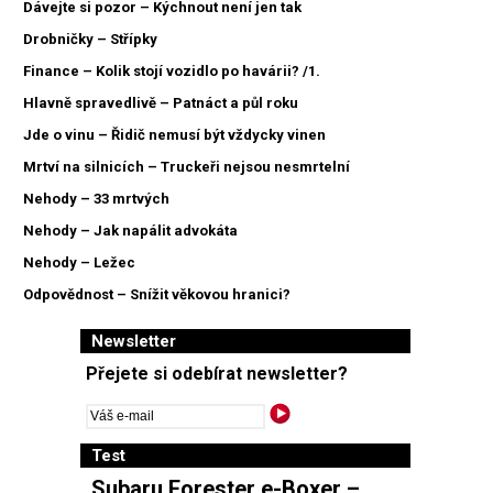
Dávejte si pozor – Kýchnout není jen tak
Drobničky – Střípky
Finance – Kolik stojí vozidlo po havárii? /1.
Hlavně spravedlivě – Patnáct a půl roku
Jde o vinu – Řidič nemusí být vždycky vinen
Mrtví na silnicích – Truckeři nejsou nesmrtelní
Nehody – 33 mrtvých
Nehody – Jak napálit advokáta
Nehody – Ležec
Odpovědnost – Snížit věkovou hranici?
Newsletter
Přejete si odebírat newsletter?
Test
Subaru Forester e-Boxer –