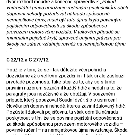
dvůr rozhodl moudře a konečně spravedlivě:
„Pokud
vnitrostátní právo umožňuje rodinným příslušníkům oběti
dopravní nehody požadovat náhradu způsobené
nemajetkové újmy, musí být tato újma kryta povinným
pojištěním odpovědnosti za škodu způsobenou
provozem motorového vozidla. V takovém případě se
minimální pojistné krytí, upravené unijním právem pro
škody na zdraví, vztahuje rovněž na nemajetkovou újmu
…“
C 22/12 a C 277/12
Potíž je v tom, že se i tak důležité věci pohříchu
dozvídáme až s velikým zpožděním. I tak si ale zaslouží
prvořadé pozornosti. Také stojí za to, aby se s tímto
právním názorem seznámil každý řidič a nedal na to, že
paragrafy jsou nezáživné a že obtěžují. V souzeném
případě, který posuzoval Soudní dvůr, šlo o usmrcení
člověka při dopravní nehodě, kterou zavinil žalovaný řidič.
Pozůstalí žalovali pojišťovnu, ta však odmítla náhradu
poskytnout s tím, že se povinné pojištění odpovědnosti
za škodu způsobenou provozem motorového vozidla –
povinné ručení – na nemajetkovou újmu nevztahuje. Škoda