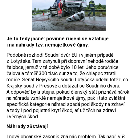
Je to tedy jasné: povinné ručení se vztahuje
i na náhrady tzv. nemajetkové újmy.
Podobně rozhodl Soudní dvůr EU i v jiném případě
z Lotyšska. Tam zahynuli při dopravní nehodě rodiče
žalobce, jemuž v té době bylo 10 let. Jeho poručnice
žalovala téměř 300 tisíc eur za to, že chlapec ztratil
rodiče. Senát Nejvyššího soudu Lotyšska udělal totéž, co
Krajský soud v Prešově a dotázal se Soudního dvora.
A odpověď byla stejná: pokud členský stát přiznává nárok
na náhradu vzniklé nemajetkové újmy, pak i tato zvláštní
specifická kategorie náhrad spadá pod škody na zdraví
a tedy i pod pojistné krytí škod, ať už těch na zdraví
i věcných škod.
Náhrady zůstávají
I nový občanský zákoník zná náš problém. Tak např. v §