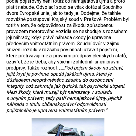
podle pojišťovny není totéž co nemajetková újma a proto
platit nebude. Odvolací soud se však dotázal Soudního
dvora Evropské unie, jak to tedy je. Dodejme, že takhle
rozvážně postupoval Krajský soud v Prešově. Problém byl
totiž v tom, že odpovědnost za škodu způsobenou
provozem motorového vozidla se neshoduje s rozsahem
její náhrady, když právě náhrada škody je upravena
především vnitrostátním právem. Soudní dvůr v zájmu
snížení rozdílu v rozsahu povinnosti uzavřít pojištění,
které přetrvávají mezi právními předpisy členských států,
uzavřel, že je třeba, aby všichni zohlednili unijní právní
předpisy. Takže rozhodl:
„…Pod pojem škody na zdraví,
jejíž krytí je povinné, spadá jakákoli újma, která je
důsledkem neoprávněného zásahu do osobnostní
integrity, což zahrnuje jak fyzické, tak psychické utrpení.
Mezi škody, které musejí být nahrazeny v souladu
s unijním právem, tedy patří nemajetkové újmy, jejichž
náhrada z titulu občanskoprávní odpovědnosti
pojištěného je upravena vnitrostátním právem.“