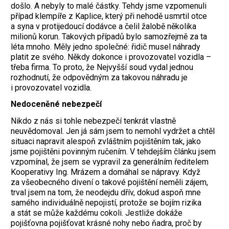
došlo. A nebyly to malé částky. Tehdy jsme vzpomenuli
případ klempíře z Kaplice, který při nehodě usmrtil otce
a syna v protijedoucí dodávce a čelil žalobě několika
milionů korun. Takových případů bylo samozřejmě za ta
léta mnoho. Měly jedno společné: řidič musel náhrady
platit ze svého. Někdy dokonce i provozovatel vozidla –
třeba firma. To proto, že Nejvyšší soud vydal jednou
rozhodnutí, že odpovědným za takovou náhradu je
i provozovatel vozidla.
Nedoceněné nebezpečí
Nikdo z nás si tohle nebezpečí tenkrát vlastně
neuvědomoval. Jen já sám jsem to nemohl vydržet a chtěl
situaci napravit alespoň zvláštním pojištěním tak, jako
jsme pojištěni povinným ručením. V tehdejším článku jsem
vzpomínal, že jsem se vypravil za generálním ředitelem
Kooperativy Ing. Mrázem a domáhal se nápravy. Když
za všeobecného divení o takové pojištění neměli zájem,
trval jsem na tom, že neodejdu dřív, dokud aspoň mne
samého individuálně nepojistí, protože se bojím rizika
a stát se může každému cokoli. Jestliže dokáže
pojišťovna pojišťovat krásné nohy nebo ňadra, proč by