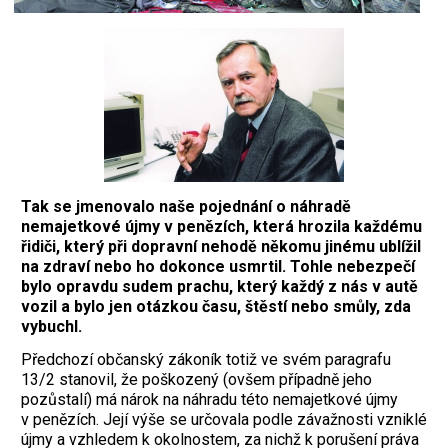
Tak se jmenovalo naše pojednání o náhradě
nemajetkové újmy v penězích, která hrozila každému
řidiči, který při dopravní nehodě někomu jinému ublížil
na zdraví nebo ho dokonce usmrtil. Tohle nebezpečí
bylo opravdu sudem prachu, který každý z nás v autě
vozil a bylo jen otázkou času, štěstí nebo smůly, zda
vybuchl.
Předchozí občanský zákoník totiž ve svém paragrafu
13/2 stanovil, že poškozený (ovšem případně jeho
pozůstalí) má nárok na náhradu této nemajetkové újmy
v penězích. Její výše se určovala podle závažnosti vzniklé
újmy a vzhledem k okolnostem, za nichž k porušení práva