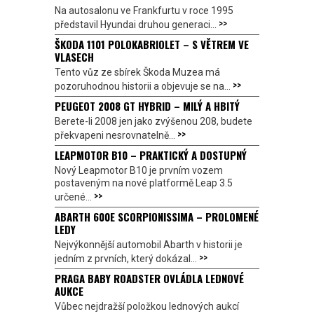
Na autosalonu ve Frankfurtu v roce 1995
>>
představil Hyundai druhou generaci...
ŠKODA 1101 POLOKABRIOLET – S VĚTREM VE
VLASECH
Tento vůz ze sbírek Škoda Muzea má
>>
pozoruhodnou historii a objevuje se na...
PEUGEOT 2008 GT HYBRID – MILÝ A HBITÝ
Berete-li 2008 jen jako zvýšenou 208, budete
>>
překvapeni nesrovnatelně...
LEAPMOTOR B10 – PRAKTICKÝ A DOSTUPNÝ
Nový Leapmotor B10 je prvním vozem
postaveným na nové platformě Leap 3.5
>>
určené...
ABARTH 600E SCORPIONISSIMA – PROLOMENÉ
LEDY
Nejvýkonnější automobil Abarth v historii je
>>
jedním z prvních, který dokázal...
PRAGA BABY ROADSTER OVLÁDLA LEDNOVÉ
AUKCE
Vůbec nejdražší položkou lednových aukcí