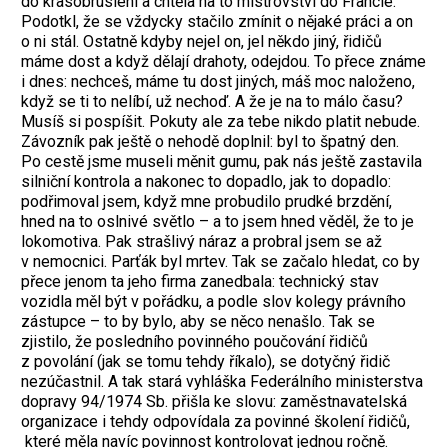
do krasobruslení a chtěla na to mistrovství do Francie.
Podotkl, že se vždycky stačilo zmínit o nějaké práci a on
o ni stál. Ostatně kdyby nejel on, jel někdo jiný, řidičů
máme dost a když dělají drahoty, odejdou. To přece známe
i dnes: nechceš, máme tu dost jiných, máš moc naloženo,
když se ti to nelíbí, už nechoď. A že je na to málo času?
Musíš si pospíšit. Pokuty ale za tebe nikdo platit nebude.
Závozník pak ještě o nehodě doplnil: byl to špatný den.
Po cestě jsme museli měnit gumu, pak nás ještě zastavila
silniční kontrola a nakonec to dopadlo, jak to dopadlo:
podřimoval jsem, když mne probudilo prudké brzdění,
hned na to oslnivé světlo – a to jsem hned věděl, že to je
lokomotiva. Pak strašlivý náraz a probral jsem se až
v nemocnici. Parťák byl mrtev. Tak se začalo hledat, co by
přece jenom ta jeho firma zanedbala: technický stav
vozidla měl být v pořádku, a podle slov kolegy právního
zástupce – to by bylo, aby se něco nenašlo. Tak se
zjistilo, že posledního povinného poučování řidičů
z povolání (jak se tomu tehdy říkalo), se dotyčný řidič
nezúčastnil. A tak stará vyhláška Federálního ministerstva
dopravy 94/1974 Sb. přišla ke slovu: zaměstnavatelská
organizace i tehdy odpovídala za povinné školení řidičů,
které měla navíc povinnost kontrolovat jednou ročně.