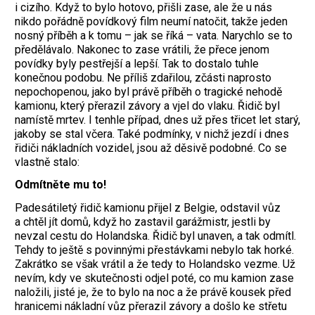
i cizího. Když to bylo hotovo, přišli zase, ale že u nás
nikdo pořádně povídkový film neumí natočit, takže jeden
nosný příběh a k tomu – jak se říká – vata. Narychlo se to
předělávalo. Nakonec to zase vrátili, že přece jenom
povídky byly pestřejší a lepší. Tak to dostalo tuhle
konečnou podobu. Ne příliš zdařilou, zčásti naprosto
nepochopenou, jako byl právě příběh o tragické nehodě
kamionu, který přerazil závory a vjel do vlaku. Řidič byl
namístě mrtev. I tenhle případ, dnes už přes třicet let starý,
jakoby se stal včera. Také podmínky, v nichž jezdí i dnes
řidiči nákladních vozidel, jsou až děsivě podobné. Co se
vlastně stalo:
Odmítněte mu to!
Padesátiletý řidič kamionu přijel z Belgie, odstavil vůz
a chtěl jít domů, když ho zastavil garážmistr, jestli by
nevzal cestu do Holandska. Řidič byl unaven, a tak odmítl.
Tehdy to ještě s povinnými přestávkami nebylo tak horké.
Zakrátko se však vrátil a že tedy to Holandsko vezme. Už
nevím, kdy ve skutečnosti odjel poté, co mu kamion zase
naložili, jisté je, že to bylo na noc a že právě kousek před
hranicemi nákladní vůz přerazil závory a došlo ke střetu