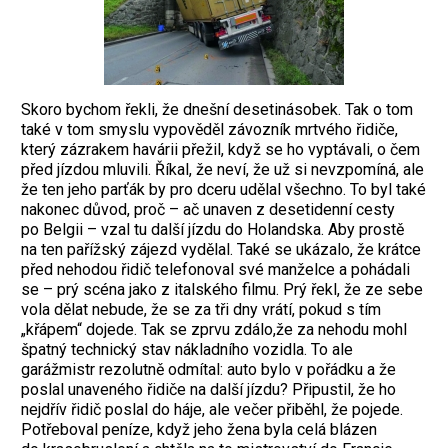
Skoro bychom řekli, že dnešní desetinásobek. Tak o tom
také v tom smyslu vypověděl závozník mrtvého řidiče,
který zázrakem havárii přežil, když se ho vyptávali, o čem
před jízdou mluvili. Říkal, že neví, že už si nevzpomíná, ale
že ten jeho parťák by pro dceru udělal všechno. To byl také
nakonec důvod, proč – ač unaven z desetidenní cesty
po Belgii – vzal tu další jízdu do Holandska. Aby prostě
na ten pařížský zájezd vydělal. Také se ukázalo, že krátce
před nehodou řidič telefonoval své manželce a pohádali
se – prý scéna jako z italského filmu. Prý řekl, že ze sebe
vola dělat nebude, že se za tři dny vrátí, pokud s tím
„křápem“ dojede. Tak se zprvu zdálo,že za nehodu mohl
špatný technický stav nákladního vozidla. To ale
garážmistr rezolutně odmítal: auto bylo v pořádku a že
poslal unaveného řidiče na další jízdu? Připustil, že ho
nejdřív řidič poslal do háje, ale večer přiběhl, že pojede.
Potřeboval peníze, když jeho žena byla celá blázen