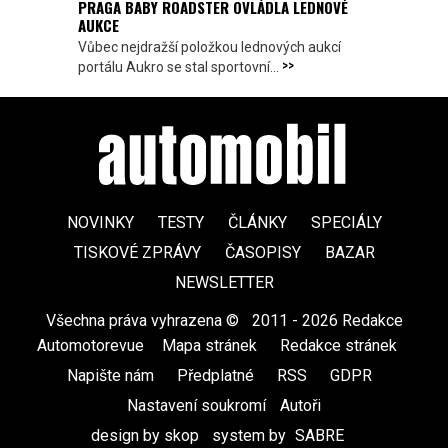
PRAGA BABY ROADSTER OVLÁDLA LEDNOVÉ
AUKCE
Vůbec nejdražší položkou lednových aukcí
>>
portálu Aukro se stal sportovní...
NOVINKY
TESTY
ČLÁNKY
SPECIÁLY
TISKOVÉ ZPRÁVY
ČASOPISY
BAZAR
NEWSLETTER
Všechna práva vyhrazena ©
|
2011 - 2026 Redakce
Automotorevue
|
Mapa stránek
|
Redakce stránek
|
Napište nám
|
Předplatné
|
RSS
|
GDPR
|
Nastavení soukromí
Autoři
design by skop
|
system by
SABRE
|