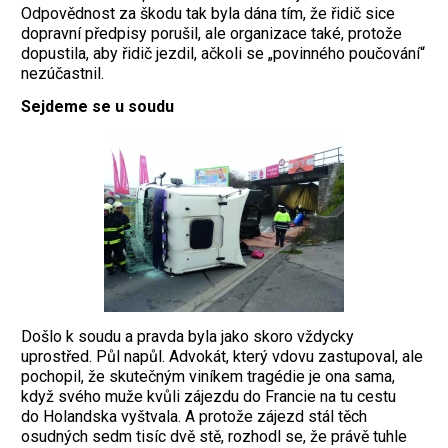
Odpovědnost za škodu tak byla dána tím, že řidič sice
dopravní předpisy porušil, ale organizace také, protože
dopustila, aby řidič jezdil, ačkoli se „povinného poučování“
nezúčastnil.
Sejdeme se u soudu
Došlo k soudu a pravda byla jako skoro vždycky
uprostřed. Půl napůl. Advokát, který vdovu zastupoval, ale
pochopil, že skutečným viníkem tragédie je ona sama,
když svého muže kvůli zájezdu do Francie na tu cestu
do Holandska vyštvala. A protože zájezd stál těch
osudných sedm tisíc dvě stě, rozhodl se, že právě tuhle