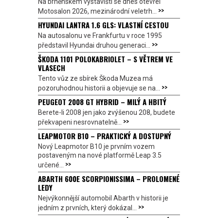
Na brněnském výstavišti se dnes otevřel
>>
Motosalon 2026, mezinárodní veletrh...
HYUNDAI LANTRA 1.6 GLS: VLASTNÍ CESTOU
Na autosalonu ve Frankfurtu v roce 1995
>>
představil Hyundai druhou generaci...
ŠKODA 1101 POLOKABRIOLET – S VĚTREM VE
VLASECH
Tento vůz ze sbírek Škoda Muzea má
>>
pozoruhodnou historii a objevuje se na...
PEUGEOT 2008 GT HYBRID – MILÝ A HBITÝ
Berete-li 2008 jen jako zvýšenou 208, budete
>>
překvapeni nesrovnatelně...
LEAPMOTOR B10 – PRAKTICKÝ A DOSTUPNÝ
Nový Leapmotor B10 je prvním vozem
postaveným na nové platformě Leap 3.5
>>
určené...
ABARTH 600E SCORPIONISSIMA – PROLOMENÉ
LEDY
Nejvýkonnější automobil Abarth v historii je
>>
jedním z prvních, který dokázal...