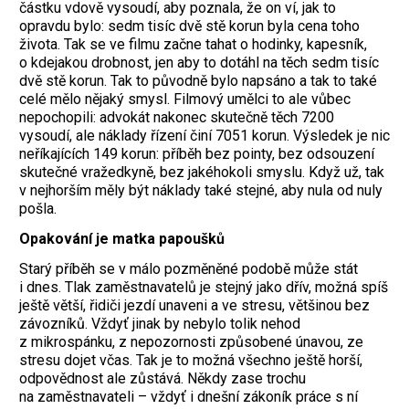
částku vdově vysoudí, aby poznala, že on ví, jak to
opravdu bylo: sedm tisíc dvě stě korun byla cena toho
života. Tak se ve filmu začne tahat o hodinky, kapesník,
o kdejakou drobnost, jen aby to dotáhl na těch sedm tisíc
dvě stě korun. Tak to původně bylo napsáno a tak to také
celé mělo nějaký smysl. Filmový umělci to ale vůbec
nepochopili: advokát nakonec skutečně těch 7200
vysoudí, ale náklady řízení činí 7051 korun. Výsledek je nic
neříkajících 149 korun: příběh bez pointy, bez odsouzení
skutečné vražedkyně, bez jakéhokoli smyslu. Když už, tak
v nejhorším měly být náklady také stejné, aby nula od nuly
pošla.
Opakování je matka papoušků
Starý příběh se v málo pozměněné podobě může stát
i dnes. Tlak zaměstnavatelů je stejný jako dřív, možná spíš
ještě větší, řidiči jezdí unaveni a ve stresu, většinou bez
závozníků. Vždyť jinak by nebylo tolik nehod
z mikrospánku, z nepozornosti způsobené únavou, ze
stresu dojet včas. Tak je to možná všechno ještě horší,
odpovědnost ale zůstává. Někdy zase trochu
na zaměstnavateli – vždyť i dnešní zákoník práce s ní