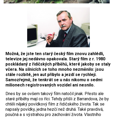
Možná, že jste ten starý český film znovu zahlédli,
televize jej nedávno opakovala. Starý film z r. 1980
poskládaný z řidičských příběhů, které jakoby se staly
včera. Na silnicích se toho mnoho nezměnilo: jsou
stále rozbité, jen aut přibylo a jezdí se rychleji.
Samozřejmě, že tenkrát se u nás nikomu o sedmi
milionech registrovaných vozidel ani nesnilo.
Dnes by se ovšem takový film natočil jinak. Přesto ale
staré příběhy mají co říci. Tehdy přišli z Barrandova, že by
chtěli nějaký povídkový film z řidičského života. Tak se
napsaly povídky, jedna hezčí než druhá. Také pravdivá,
poučná a s výstrahou pro zachování života. Vlastního