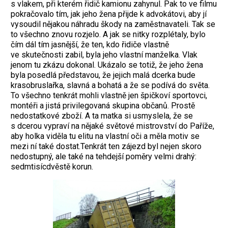
s vlakem, při kterém řidič kamionu zahynul. Pak to ve filmu
pokračovalo tím, jak jeho žena přijde k advokátovi, aby jí
vysoudil nějakou náhradu škody na zaměstnavateli. Tak se
to všechno znovu rozjelo. A jak se nitky rozplétaly, bylo
čím dál tím jasnější, že ten, kdo řidiče vlastně
ve skutečnosti zabil, byla jeho vlastní manželka. Vlak
jenom tu zkázu dokonal. Ukázalo se totiž, že jeho žena
byla posedlá představou, že jejich malá dcerka bude
krasobruslařka, slavná a bohatá a že se podívá do světa.
To všechno tenkrát mohli vlastně jen špičkoví sportovci,
montéři a jistá privilegovaná skupina občanů. Prostě
nedostatkové zboží. A ta matka si usmyslela, že se
s dcerou vypraví na nějaké světové mistrovství do Paříže,
aby holka viděla tu elitu na vlastní oči a měla motiv se
mezi ní také dostat.Tenkrát ten zájezd byl nejen skoro
nedostupný, ale také na tehdejší poměry velmi drahý:
sedmtisícdvěstě korun.