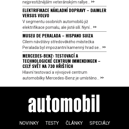
>>
nejprestižnějším veteránským rallye...
ELEKTRIFIKACE NÁKLADNÍ DOPRAVY – DAIMLER
VERSUS VOLVO
V segmentu osobních automobilů již
>>
elektrifikace pomalu, ale jistě sílí. Nyní...
MUSEU DE PERALADA – HISPANO SUIZA
Cílem návštěvy středověkého městečka
>>
Peralada byl impozantní kamenný hrad se...
MERCEDES-BENZ: TESTOVACÍ A
TECHNOLOGICKÉ CENTRUM IMMENDINGEN –
CELÝ SVĚT NA 730 HŘIŠTÍCH
Hlavní testovací a vývojové centrum
>>
automobilky Mercedes-Benz je umístěno...
NOVINKY
TESTY
ČLÁNKY
SPECIÁLY