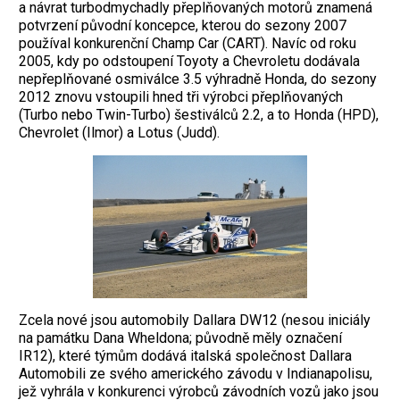
a návrat turbodmychadly přeplňovaných motorů znamená
potvrzení původní koncepce, kterou do sezony 2007
používal konkurenční Champ Car (CART). Navíc od roku
2005, kdy po odstoupení Toyoty a Chevroletu dodávala
nepřeplňované ­osmiválce 3.5 výhradně Honda, do sezony
2012 znovu vstoupili hned tři výrobci přeplňovaných
(Turbo nebo Twin-Turbo) šestiválců 2.2, a to Honda (HPD),
Chevrolet (Ilmor) a Lotus (Judd).
Zcela nové jsou automobily Dallara DW12 (nesou iniciály
na památku Dana Wheldona; původně měly označení
IR12), které týmům dodává italská společnost Dallara
Automobili ze svého amerického závodu v Indiana­polisu,
jež vyhrála v konkurenci výrobců závodních vozů jako jsou