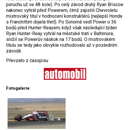
poruchu už ve 48. kole). Po celý závod druhý Ryan Briscoe
nakonec vyhrál před Powerem, čímž zajistili Chevroletu
mistrovský titul v hodnocení konstruktérů (nejlepší Honda
s Franchittim dojela třetí). Po Sonomě vedl Power o 36
bodů před Hunter-Reayem; když však následující týden
Ryan Hunter-Reay vyhrál na městské trati v Baltimore,
snížil se Powerův náskok na 17 bodů. O mistrovském
titulu se tedy jako obvykle rozhodovalo až v posledním
závodě.
Převzato z časopisu
Fotogalerie