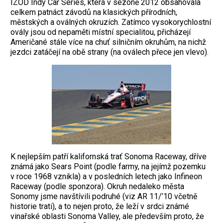
IZOD Indy Car Series, která v sezoně 2012 obsahovala
celkem patnáct závodů na klasických přírodních,
městských a oválných okruzích. Zatímco vysokorychlostní
ovály jsou od nepaměti místní specialitou, přicházejí
Američané stále více na chuť silničním okruhům, na nichž
jezdci zatáčejí na obě strany (na oválech přece jen vlevo).
K nejlepším patří kalifornská trať Sonoma Raceway, dříve
známá jako Sears Point (podle farmy, na jejímž pozemku
v roce 1968 vznikla) a v posledních letech jako Infineon
Raceway (podle sponzora). Okruh nedaleko města
Sonomy jsme navštívili podruhé (viz AR 11/’10 včetně
historie trati), a to nejen proto, že leží v srdci známé
vinařské oblasti Sonoma Valley, ale především proto, že