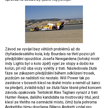
Závod se vyvíjel bez větších problémů až do
čtyřiašedesátého kola, kdy Bourdais na třetí pozici při
předjíždění opozdilce Josefa Newgardena (loňský mistr
Indy Lights byl o kolo zpět) vyjel ze stopy a došlo ke
kolizi, při níž oba vozy vylétly z trati. Následovala žlutá
fáze se zákazem předjíždění během ­odklízení trosek,
jezdcům se ­naštěstí nic nestalo. Will Power tak po
zastávce v boxech klesl na druhé místo a neměl už šanci
na předjetí, zvláště když se žlutá fáze těsně před koncem
závodu opakovala. Tentokrát Alex Tagliani vyrazil z trati
Hunter-Reaye, dalšího kandidáta na mistrovský titul, jenž
klesl ze třetího na osmnácté místo, čímž byla pohroma
Andrettiho týmu dovr­šena (Marco Andretti vzdal pro