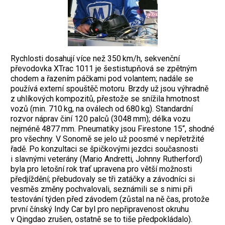
Rychlosti dosahují více než 350 km/h, sekvenční
převodovka XTrac 1011 je šestistupňová se zpětným
chodem a řazením páčkami pod volantem; nadále se
používá externí spouštěč motoru. Brzdy už jsou výhradně
z uhlíkových kompozitů, přestože se snížila hmotnost
vozů (min. 710 kg, na oválech od 680 kg). Standardní
rozvor náprav činí 120 palců (3048 mm); délka vozu
nejméně 4877 mm. Pneumatiky jsou Firestone 15“, shodné
pro všechny. V Sonomě se jelo už poosmé v nepřetržité
řadě. Po konzultaci se špičkovými jezdci součas­nosti
i slavnými veterány (Mario Andretti, Johnny Rutherford)
byla pro letošní rok trať upravena pro větší možnosti
předjíždění; přebudovaly se tři zatáčky a závodníci si
vesměs změny pochvalovali, seznámili se s nimi při
testování týden před závodem (zůstal na ně čas, protože
první čínský Indy Car byl pro nepřipravenost okruhu
v Qingdao zrušen, ostatně se to tiše předpokládalo).