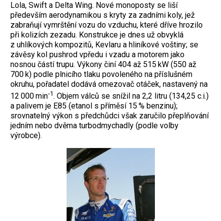
Lola, Swift a Delta Wing. Nové monoposty se liší
především aerodynamikou s kryty za zadními koly, jež
zabraňují vymrštění vozu do vzduchu, ­které dříve hrozilo
při kolizích ­zezadu. Konstrukce je dnes už obvyklá
z uhlíkových kompozitů, Kevlaru a hliníkové voštiny; se
závěsy kol pushrod vpředu i vzadu a motorem jako
nosnou částí trupu. Výkony činí 404 až 515 kW (550 až
700 k) podle plnicího tlaku povoleného na příslušném
okruhu, pořadatel dodává omezovač otáček, nastavený na
‑1
12 000 min
. Objem válců se snížil na 2,2 litru (134,25 c.i.)
a palivem je E85 (etanol s příměsí 15 % benzinu);
srovnatelný výkon s předchůdci však zaručilo přeplňování
jedním nebo dvěma turbodmychadly (podle volby
výrobce).