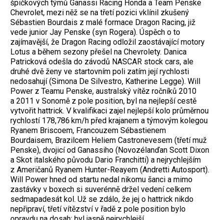
špičkových týmů Ganassi Racing Honda a Team Penske
Chevrolet, mezi něž se na třetí pozici vklínil zkušený
Sébastien Bourdais z malé formace Dragon Racing, již
vede junior Jay Penske (syn ­Rogera). Úspěch o to
zajímavější, že Dragon Racing odložil zaostávající motory
Lotus a během sezony přešel na Chevrolety. Da­nica
Patricková odešla do závodů NASCAR stock cars, ale
druhé dvě ženy ve startovním poli zatím její rychlosti
nedosahují (Simona De Silvestro, Katherine Legge). Will
Power z Teamu Penske, australský vítěz ročníků 2010
a 2011 v Sonomě z pole position, byl na nejlepší cestě
vytvořit hattrick. V kvalifikaci zajel nejlepší kolo průměrnou
rychlostí 178,786 km/h před krajanem a týmovým ­kolegou
Ryanem Briscoem, Francouzem ­Sébastienem
Bourdaisem, Brazilcem Heliem Castronevesem (třetí muž
Penske), dvojicí od Ganassiho (Novozélanďan Scott Dixon
a Skot italského původu Dario Franchitti) a nejrychlejším
z Američanů Ryanem ­Hunter-Reayem (Andretti Autosport).
Will Power hned od startu nedal nikomu šanci a mimo
zastávky v boxech si suverénně držel vedení celkem
sedmapadesát kol. Už se zdálo, že jej o hattrick ­nikdo
nepřipraví, třetí vítězství v řadě z pole position bylo
opravdu na dosah; byl jasně nejrychlejší.