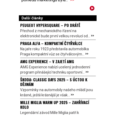
Další články
PEUGEOT HYPERSQUARE – PO DRÁTĚ
Přechod z mechanického řízení na
>>
elektronické bude první velkou revolucí od...
PRAGA ALFA – KOMPAKTNÍ ČTYŘVÁLCE
Na jaře roku 1923 představila automobilka
>>
Praga kompaktní vůz se čtyřválcovým...
AMG EXPERIENCE – V ZAJETÍ AMG
AMG Experience nabízí ucelený jednodenní
>>
program přinášející techniku sportovní...
ŠKODA: CLASSIC DAYS 2025 – S ÚCTOU K
DĚJINÁM
Vzpomínky na automobily našeho mládí jsou
>>
krásné, ještě krásnější je však...
MILLE MIGLIA WARM UP 2025 – ZAHŘÍVACÍ
KOLO
Legendární závod Mille Miglia patří k