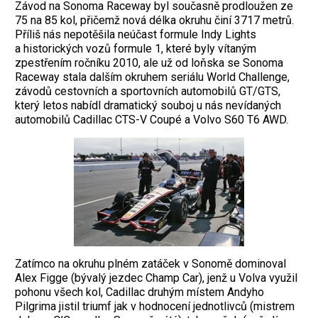
Závod na Sonoma Raceway byl současně prodloužen ze
75 na 85 kol, přičemž nová délka okruhu činí 3717 ­metrů.
Příliš nás nepotěšila ne­účast formule Indy Lights
a historických vozů formule 1, které byly vítaným
zpestřením ročníku 2010, ale už od loňska se Sonoma
Raceway stala dalším okruhem seriálu World Challenge,
závodů cestovních a sportovních automobilů GT/GTS,
který letos nabídl dramatický souboj u nás nevídaných
automobilů Cadillac CTS-V Coupé a Volvo S60 T6 AWD.
Zatímco na okruhu plném zatáček v Sonomě ­dominoval
Alex Figge (bývalý jezdec Champ Car), jenž u Volva využil
pohonu všech kol, Cadillac druhým místem Andyho
Pilgrima jistil triumf jak v hodnocení jednotlivců (mistrem