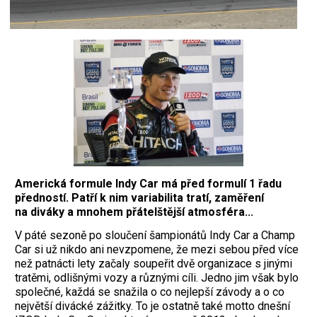
Americká formule Indy Car má před formulí 1 řadu
předností. Patří k nim variabilita tratí, zaměření
na diváky a mnohem přátelštější atmosféra...
V páté sezoně po slou­čení šampionátů Indy Car a Champ
Car si už nikdo ani nevzpomene, že mezi sebou před více
než patnácti lety začaly soupeřit dvě organizace s jinými
tratěmi, odlišnými vozy a různými cíli. Jedno jim však bylo
společné, každá se snažila o co nejlepší závody a o co
největší divácké zážitky. To je ostatně také motto dnešní