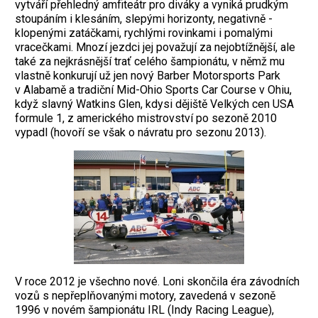
vytváří přehledný amfiteátr pro diváky a vyniká prudkým
stoupáním i klesáním, slepými horizonty, negativně ­
klopenými zatáčkami, rychlými rovinkami i pomalými
vracečkami. Mnozí jezdci jej ­považují za nejobtížnější, ale
také za nejkrásnější trať celého šampionátu, v němž mu
vlastně konkurují už jen nový Barber Motorsports Park
v Alabamě a tradiční Mid-Ohio Sports Car Course v Ohiu,
když slavný ­Watkins Glen, kdysi dějiště Velkých cen USA
formule 1, z amerického mistrovství po sezoně 2010
vypadl (hovoří se však o návratu pro sezonu 2013).
V roce 2012 je všechno nové. Loni skončila éra závodních
vozů s nepřeplňovanými mo­tory, zavedená v sezoně
1996 v novém šampionátu IRL (Indy Racing League),