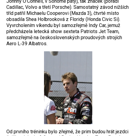
Johnny O’Connell, v Sonomě pátý), tak značek (pořadí
Cadillac, Volvo a třetí Porsche). Samostatný závod nižších
tříd patřil Michaelu Cooperovi (Mazda 3), čtvrté místo
obsadila Shea Holbrooková z Floridy (Honda Civic Si).
Vyvrcholením víkendu byl samozřejmě Indy Car, jemuž
předcházela letecká show sexteta Patriots Jet Team,
samozřejmě na československých proudových strojích
Aero L‑39 Albatros.
Od prvního tréninku bylo zřejmé, že prim budou hrát jezdci