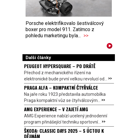
Porsche elektrifikovalo šestiválcový
boxer pro model 911. Zatímco z
pohledu marketingu byla...
>>
Další články
PEUGEOT HYPERSQUARE – PO DRÁTĚ
Přechod z mechanického řízení na
>>
elektronické bude první velkou revolucí od...
PRAGA ALFA – KOMPAKTNÍ ČTYŘVÁLCE
Na jaře roku 1923 představila automobilka
>>
Praga kompaktní vůz se čtyřválcovým...
AMG EXPERIENCE – V ZAJETÍ AMG
AMG Experience nabízí ucelený jednodenní
>>
program přinášející techniku sportovní...
ŠKODA: CLASSIC DAYS 2025 – S ÚCTOU K
DĚJINÁM