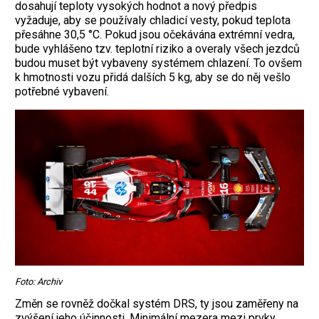
dosahují teploty vysokých hodnot a nový předpis
vyžaduje, aby se používaly chladicí vesty, pokud teplota
přesáhne 30,5 °C. Pokud jsou očekávána extrémní vedra,
bude vyhlášeno tzv. teplotní riziko a overaly všech jezdců
budou muset být vybaveny systémem chlazení. To ovšem
k hmotnosti vozu přidá dalších 5 kg, aby se do něj vešlo
potřebné vybavení.
Foto: Archiv
Změn se rovněž dočkal systém DRS, ty jsou zaměřeny na
zvýšení jeho účinnosti. Minimální mezera mezi prvky