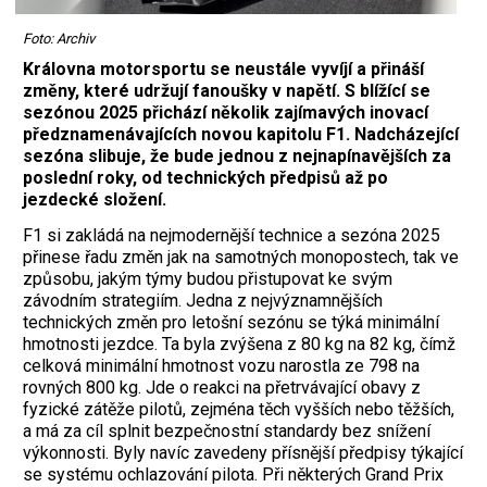
Foto: Archiv
Královna motorsportu se neustále vyvíjí a přináší
změny, které udržují fanoušky v napětí. S blížící se
sezónou 2025 přichází několik zajímavých inovací
předznamenávajících novou kapitolu F1. Nadcházející
sezóna slibuje, že bude jednou z nejnapínavějších za
poslední roky, od technických předpisů až po
jezdecké složení.
F1 si zakládá na nejmodernější technice a sezóna 2025
přinese řadu změn jak na samotných monopostech, tak ve
způsobu, jakým týmy budou přistupovat ke svým
závodním strategiím. Jedna z nejvýznamnějších
technických změn pro letošní sezónu se týká minimální
hmotnosti jezdce. Ta byla zvýšena z 80 kg na 82 kg, čímž
celková minimální hmotnost vozu narostla ze 798 na
rovných 800 kg. Jde o reakci na přetrvávající obavy z
fyzické zátěže pilotů, zejména těch vyšších nebo těžších,
a má za cíl splnit bezpečnostní standardy bez snížení
výkonnosti. Byly navíc zavedeny přísnější předpisy týkající
se systému ochlazování pilota. Při některých Grand Prix