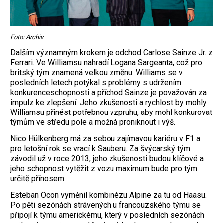
Foto: Archiv
Dalším významným krokem je odchod Carlose Sainze Jr. z
Ferrari. Ve Williamsu nahradí Logana Sargeanta, což pro
britský tým znamená velkou změnu. Williams se v
posledních letech potýkal s problémy s udržením
konkurenceschopnosti a příchod Sainze je považován za
impulz ke zlepšení. Jeho zkušenosti a rychlost by mohly
Williamsu přinést potřebnou vzpruhu, aby mohl konkurovat
týmům ve středu pole a možná proniknout i výš.
Nico Hülkenberg má za sebou zajímavou kariéru v F1 a
pro letošní rok se vrací k Sauberu. Za švýcarský tým
závodil už v roce 2013, jeho zkušenosti budou klíčové a
jeho schopnost vytěžit z vozu maximum bude pro tým
určitě přínosem.
Esteban Ocon vyměnil kombinézu Alpine za tu od Haasu.
Po pěti sezónách strávených u francouzského týmu se
připojí k týmu americkému, který v posledních sezónách