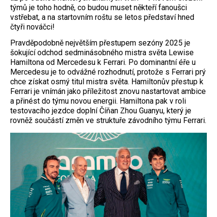
týmů je toho hodně, co budou muset někteří fanoušci
vstřebat, a na startovním roštu se letos představí hned
čtyři nováčci!
Pravděpodobně největším přestupem sezóny 2025 je
šokující odchod sedminásobného mistra světa Lewise
Hamiltona od Mercedesu k Ferrari. Po dominantní éře u
Mercedesu je to odvážné rozhodnutí, protože s Ferrari prý
chce získat osmý titul mistra světa. Hamiltonův přestup k
Ferrari je vnímán jako příležitost znovu nastartovat ambice
a přinést do týmu novou energii. Hamiltona pak v roli
testovacího jezdce doplní Číňan Zhou Guanyu, který je
rovněž součástí změn ve struktuře závodního týmu Ferrari.