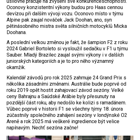
usilovně pracuje na zvýšení své konkurenceschopnosti.
Oconovy konzistentní výkony budou pro Haas cennou
devízou při dalším vývoji vozu. Oconovo místo v týmu
Alpine pak zaujal nováček Jack Doohan, ano, syn
pětinásobného mistra světa silničních motocyklů Micka
Doohana.
A poslední velkou změnou je fakt, že šampion F2 z roku
2024 Gabriel Bortoleto si vysloužil sedačku v F1 u týmu
Sauber. Mladý Brazilec zaujal svými výkony i v dalších
juniorských kategoriích a je to pro něho významný
okamžik.
Kalendář závodů pro rok 2025 zahrnuje 24 Grand Prix s
několika zásadními změnami. Austrálie bude poprvé od
roku 2019 opět hostit zahajovací závod sezóny. Velké
ceny Bahrajnu a Saúdské Arábie byly přesunuty na
pozdější část roku, aby nedošlo ke kolizi s ramadánem.
Vůbec poprvé v historii F1 se všechny týmy 18. února
zúčastnily společného zahájení sezóny v londýnské O2
Areně a rok 2025 má veškeré ingredience být velice
napínavým. Nechť sezóna začne!