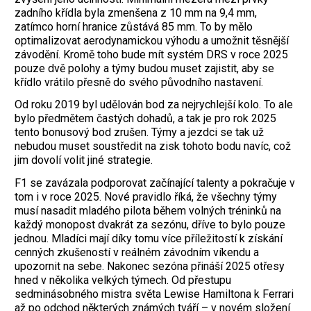
zadního křídla byla zmenšena z 10 mm na 9,4 mm,
zatímco horní hranice zůstává 85 mm. To by mělo
optimalizovat aerodynamickou výhodu a umožnit těsnější
závodění. Kromě toho bude mít systém DRS v roce 2025
pouze dvě polohy a týmy budou muset zajistit, aby se
křídlo vrátilo přesně do svého původního nastavení.
Od roku 2019 byl udělován bod za nejrychlejší kolo. To ale
bylo předmětem častých dohadů, a tak je pro rok 2025
tento bonusový bod zrušen. Týmy a jezdci se tak už
nebudou muset soustředit na zisk tohoto bodu navíc, což
jim dovolí volit jiné strategie.
F1 se zavázala podporovat začínající talenty a pokračuje v
tom i v roce 2025. Nové pravidlo říká, že všechny týmy
musí nasadit mladého pilota během volných tréninků na
každý monopost dvakrát za sezónu, dříve to bylo pouze
jednou. Mladíci mají díky tomu více příležitostí k získání
cenných zkušeností v reálném závodním víkendu a
upozornit na sebe. Nakonec sezóna přináší 2025 otřesy
hned v několika velkých týmech. Od přestupu
sedminásobného mistra světa Lewise Hamiltona k Ferrari
až po odchod některých známých tváří – v novém složení