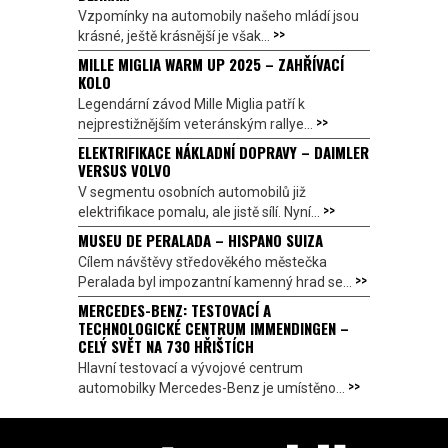
Vzpomínky na automobily našeho mládí jsou
>>
krásné, ještě krásnější je však...
MILLE MIGLIA WARM UP 2025 – ZAHŘÍVACÍ
KOLO
Legendární závod Mille Miglia patří k
>>
nejprestižnějším veteránským rallye...
ELEKTRIFIKACE NÁKLADNÍ DOPRAVY – DAIMLER
VERSUS VOLVO
V segmentu osobních automobilů již
>>
elektrifikace pomalu, ale jistě sílí. Nyní...
MUSEU DE PERALADA – HISPANO SUIZA
Cílem návštěvy středověkého městečka
>>
Peralada byl impozantní kamenný hrad se...
MERCEDES-BENZ: TESTOVACÍ A
TECHNOLOGICKÉ CENTRUM IMMENDINGEN –
CELÝ SVĚT NA 730 HŘIŠTÍCH
Hlavní testovací a vývojové centrum
>>
automobilky Mercedes-Benz je umístěno...