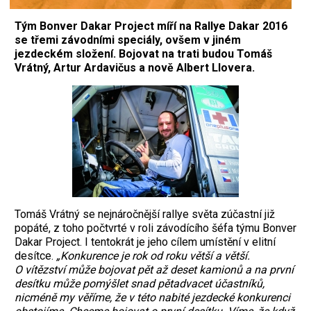
Tým Bonver Dakar Project míří na Rallye Dakar 2016
se třemi závodními speciály, ovšem v jiném
jezdeckém složení. Bojovat na trati budou Tomáš
Vrátný, Artur Ardavičus a nově Albert Llovera.
Tomáš Vrátný se nejnáročnější rallye světa zúčastní již
popáté, z toho počtvrté v roli závodícího šéfa týmu Bonver
Dakar Project. I tentokrát je jeho cílem umístění v elitní
desítce.
„Konkurence je rok od roku větší a větší.
O vítězství může bojovat pět až deset kamionů a na první
desítku může pomýšlet snad pětadvacet účastníků,
nicméně my věříme, že v této nabité jezdecké konkurenci