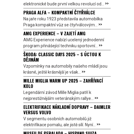
>>
elektronické bude první velkou revolucí od...
PRAGA ALFA – KOMPAKTNÍ ČTYŘVÁLCE
Na jaře roku 1923 představila automobilka
>>
Praga kompaktní vůz se čtyřválcovým...
AMG EXPERIENCE – V ZAJETÍ AMG
AMG Experience nabízí ucelený jednodenní
>>
program přinášející techniku sportovní...
ŠKODA: CLASSIC DAYS 2025 – S ÚCTOU K
DĚJINÁM
Vzpomínky na automobily našeho mládí jsou
>>
krásné, ještě krásnější je však...
MILLE MIGLIA WARM UP 2025 – ZAHŘÍVACÍ
KOLO
Legendární závod Mille Miglia patří k
>>
nejprestižnějším veteránským rallye...
ELEKTRIFIKACE NÁKLADNÍ DOPRAVY – DAIMLER
VERSUS VOLVO
V segmentu osobních automobilů již
>>
elektrifikace pomalu, ale jistě sílí. Nyní...
MUSEU DE PERALADA – HISPANO SUIZA