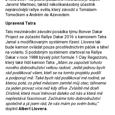
Jaromír Martinec, taktéž několikanásobný účastník
nejnáročnější rallye světa, který závodil s Tomášem
Tomečkem a Andrém de Azevedem.
Upravená Tatra
Tato mezinárodní závodní posádka týmu Bonver Dakar
Project se zúčastní Rallye Dakar 2016 s kamionem Tatra
Jamal s modifikovaným systémem řízení. Llovera tak
bude kamion ovládat pouze prostřednictvím páček a táhel
na volantu. S podobným systémem startoval na Rallye
Dakar v roce 1988 bývalý pilot formule 1 Clay Regazzoni,
který také řídil kamion Tatra.
„Mám ze započetí tohoto
nového dobrodružství velkou radost. Ještě jednou bych
rád poděkoval všem, kteří se na tomto projektu podílí
a podporují mě. Také bych rád poděkoval mé rodině, se
kterou poté, co před měsícem zemřel můj otec, táhneme
za jeden provaz více než kdy dříve. Zvláště mé dceři
Cristině, která musí trénovat daleko od nás a která mě
nepřestává fascinovat. Začínáme toto dobrodružství
společně a já jsem rád, že vás mám po svém boku,“
doplnil
Albert Llovera.