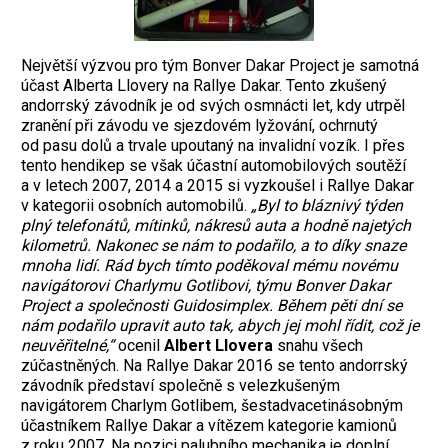
Největší výzvou pro tým Bonver Dakar Project je samotná
účast Alberta Llovery na Rallye Dakar. Tento zkušený
andorrský závodník je od svých osmnácti let, kdy utrpěl
zranění při závodu ve sjezdovém lyžování, ochrnutý
od pasu dolů a trvale upoutaný na invalidní vozík. I přes
tento hendikep se však účastní automobilových soutěží
a v letech 2007, 2014 a 2015 si vyzkoušel i Rallye Dakar
v kategorii osobních automobilů.
„Byl to bláznivý týden
plný telefonátů, mítinků, nákresů auta a hodně najetých
kilometrů. Nakonec se nám to podařilo, a to díky snaze
mnoha lidí. Rád bych tímto poděkoval mému novému
navigátorovi Charlymu Gotlibovi, týmu Bonver Dakar
Project a společnosti Guidosimplex. Během pěti dní se
nám podařilo upravit auto tak, abych jej mohl řídit, což je
neuvěřitelné,“
ocenil
Albert Llovera
snahu všech
zúčastněných. Na Rallye Dakar 2016 se tento andorrský
závodník představí společně s velezkušeným
navigátorem Charlym Gotlibem, šestadvacetinásobným
účastníkem Rallye Dakar a vítězem kategorie kamionů
z roku 2007. Na pozici palubního mechanika je doplní