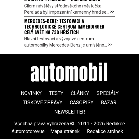
Cílem návštěvy středověkého městečka
>>
Peralada byl impozantní kamenný hrad se...
MERCEDES-BENZ: TESTOVACÍ A
TECHNOLOGICKÉ CENTRUM IMMENDINGEN –
CELÝ SVĚT NA 730 HŘIŠTÍCH
Hlavní testovací a vývojové centrum
>>
automobilky Mercedes-Benz je umístěno...
NOVINKY
TESTY
ČLÁNKY
SPECIÁLY
TISKOVÉ ZPRÁVY
ČASOPISY
BAZAR
NEWSLETTER
Všechna práva vyhrazena ©
|
2011 - 2026 Redakce
Automotorevue
|
Mapa stránek
|
Redakce stránek
|