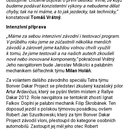
obstojíme. Chceme bojovat o první desítku. Víme, že když
budeme podávat konzistentní výkony a nebudeme dělat
chyby, tak na ni máme, a to jak jezdecky, tak technicky,“
konstatoval
Tomáš Vrátný.
Intenzívní příprava
„Máme za sebou intenzivní závodní i testovací program.
V průběhu roku jsme se zúčastnili několika menších
závodů a zároveň jsme každou volnou chvíli využili
k tomu, že jsme testovali a na našich autech zkoušeli
nové nebo inovované komponenty,“
pokračoval Vrátný.
Jeho navigátorem bude Jaroslav Miškolci a palubním
mechanikem šéftechnik týmu
Milan Holáň.
Za volantem dalšího závodního speciálu Tatra týmu
Bonver Dakar Project se představí zkušený kazašský pilor
Artur Ardavičus, který se pyšní třetím místem z Rallye
Dakar 2012. Role navigátora se tentokrát zhostí Ignat
Falkov. Doplní je palubní mechanik Filip Škrobánek. Ten
doposud jezdil s polskou týmovou posádkou, ovšem
Robert Jan Szustkowski, který za tým Bonver Dakar
Project závodil vloni, přestoupil do kategorie osobních
automobilů. Zastoupit jej měl jeho otec Robert