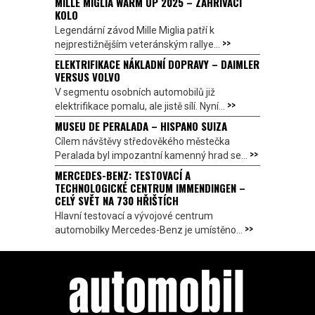
MILLE MIGLIA WARM UP 2025 – ZAHŘÍVACÍ
KOLO
Legendární závod Mille Miglia patří k
>>
nejprestižnějším veteránským rallye...
ELEKTRIFIKACE NÁKLADNÍ DOPRAVY – DAIMLER
VERSUS VOLVO
V segmentu osobních automobilů již
>>
elektrifikace pomalu, ale jistě sílí. Nyní...
MUSEU DE PERALADA – HISPANO SUIZA
Cílem návštěvy středověkého městečka
>>
Peralada byl impozantní kamenný hrad se...
MERCEDES-BENZ: TESTOVACÍ A
TECHNOLOGICKÉ CENTRUM IMMENDINGEN –
CELÝ SVĚT NA 730 HŘIŠTÍCH
Hlavní testovací a vývojové centrum
>>
automobilky Mercedes-Benz je umístěno...