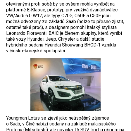
otevíranými proti sobě by se ovšem mohla vyrábět na
platformě E‑Klasse, prototyp prý využívá dvanáctiválec
VW/Audi 6.0 W12; ale typy C70G, C60F a C50E jsou
možná odvozeny ze základů Saab (nelze to přesně zjistit,
ostatně také proč), s designem pomohl italský stylista
Leonardo Fioravanti. BAIC je členem skupiny, která vyrábí
také vozy Hyundai, Jeep, Chrysler a další; studie
hybridního ­sedanu Hyundai Shouwang BHCD‑1 vznikla
v čínsko-korejské spolupráci.
Youngman Lotus se zjevil jako neúspěšný zájemce
o Saab, v Číně nabízí sedany na základě malajsij­ského
Protonu (Mitsubishi), ale novinka T5 SUV trochu připo­míná