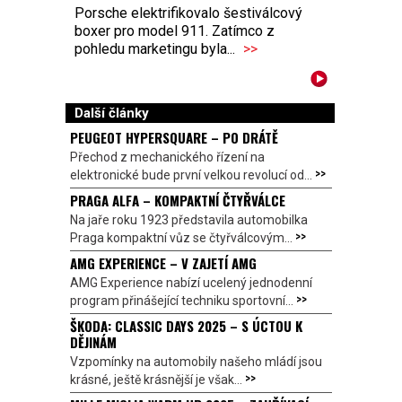
Porsche elektrifikovalo šestiválcový
boxer pro model 911. Zatímco z
pohledu marketingu byla...
>>
Další články
PEUGEOT HYPERSQUARE – PO DRÁTĚ
Přechod z mechanického řízení na
>>
elektronické bude první velkou revolucí od...
PRAGA ALFA – KOMPAKTNÍ ČTYŘVÁLCE
Na jaře roku 1923 představila automobilka
>>
Praga kompaktní vůz se čtyřválcovým...
AMG EXPERIENCE – V ZAJETÍ AMG
AMG Experience nabízí ucelený jednodenní
>>
program přinášející techniku sportovní...
ŠKODA: CLASSIC DAYS 2025 – S ÚCTOU K
DĚJINÁM
Vzpomínky na automobily našeho mládí jsou
>>
krásné, ještě krásnější je však...