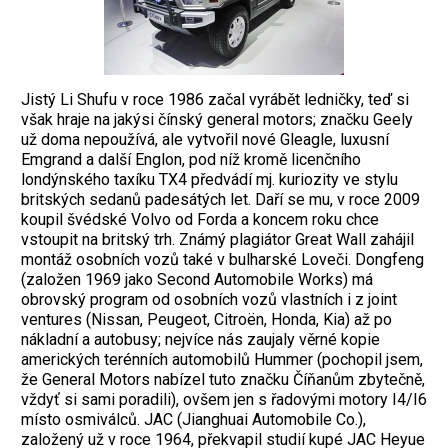
Jistý Li Shufu v roce 1986 začal vyrábět ledničky, teď si
však hraje na jakýsi čínský general motors; značku Geely
už doma nepoužívá, ale vytvořil nové Gleagle, luxusní
Emgrand a další Englon, pod níž kromě licenčního
londýnského taxíku TX4 předvádí mj. kuriozity ve stylu
britských ­sedanů padesátých let. Daří se mu, v roce 2009
koupil švédské Volvo od Forda a koncem roku chce
vstoupit na britský trh. Známý plagiátor Great Wall zahájil
montáž osobních vozů také v bulharské Loveči. Dongfeng
(založen 1969 jako Second Automobile Works) má
obrovský program od osobních vozů vlastních i z joint
ventures (Nissan, Peugeot, Citroën, Honda, Kia) až po
nákladní a autobusy; nejvíce nás zaujaly věrné kopie
amerických terénních automobilů Hummer (pochopil jsem,
že General Motors nabízel tuto značku Číňanům zbytečně,
vždyť si sami poradili), ovšem jen s řadovými motory I4/I6
místo osmiválců. JAC (Jianghuai Automobile Co.),
založený už v roce 1964, překvapil studií kupé JAC Heyue