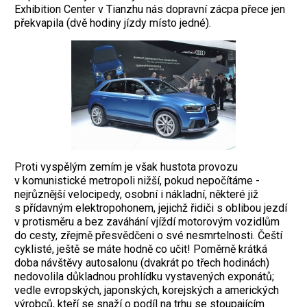
Exhibition Center v Tianzhu nás dopravní zácpa přece jen
překvapila (dvě hodiny jízdy místo jedné).
Proti vyspělým ­zemím je však hustota provozu
v komunistické metropoli nižší, pokud nepočítáme ­
nejrůznější velocipedy, osobní i nákladní, některé již
s přídavným elektropohonem, jejichž řidiči s oblibou jezdí
v protisměru a bez zaváhání vjíždí motorovým vozidlům
do cesty, zřejmě přesvědčeni o své nesmrtelnosti. Čeští
cyklisté, ještě se máte hodně co učit! Poměrně krátká
doba návštěvy autosalonu (dvakrát po třech hodinách)
nedovolila důkladnou prohlídku vystavených exponátů;
vedle evropských, japonských, korejských a amerických
výrobců, kteří se snaží o podíl na trhu se stoupajícím