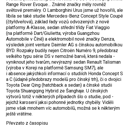
Range Rover Evoque… Známé značky měly rovněž
světové premiéry. O Lamborghini Urus jsme už hovořili, ale
líbila se také studie Mercedes-Benz Concept Style Coupé
(čtyřdveřová), základ řady vozů odvozených z nové
platformy A‑Klasse, sedan střední třídy Fiat Viaggio
(na platformě Dart/Giulietta; výroba Guangzhou
Automobile v Číně) a elektromobil nové značky Denza,
výsledek joint venture Daimler AG s čínskou automobilkou
BYD. Rozpaky budily nejen Citroën Numéro 9, předobraz
velkého typu série DS v nemožné barvě, která nedala ­
vyniknout jeho tvarům, nevýrazný sedan ­Renault Talisman
(výroba v Koreji na platformě Samsung SM7), ale
i absence jakýchkoli informací o studiích Honda Concept S
a C (údajně předobrazy modelů pro čínský trh), či o dvojici
Toyota Dear Qing (hatchback a sedan) a čínské studii
Toyota Shuangqing ­Hybrid ze Šanghaje. U čínských
výtvorů totiž v některých případech šlo o studie, pod ­
jejichž karoserií jaksi pohonné jednotky chyběly. Viděli
jsme však mnohem víc automo­bilů, možná se k některým
ještě vrátíme.
Převzato z časopisu