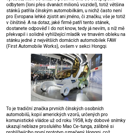
odbytem (loni přes dvanáct milionů vozidel), totiž většina
stánků patřila čínským automobilkám, u nichž často není
pro Evropana lehké zjistit ani jméno, či značku; vše je totiž
v čínštině. A na dotaz, jaké firmě patří tento stánek,
dostanete odpověď I do not know, tedy já nevím, s níž mě
překvapil i solidně vyhlížející mladík ve tmavém obleku na
stánku jedné z největších domácích automobilek FAW
(First Automobile Works), ovšem v sekci Hongqi.
To je tradiční značka prvních čínských osobních
automobilů, kopií ame­rických vzorů, určených pro
komunistické vládce už od roku 1958, kdy dobové snímky
ukazují neblaze proslulého Mao Ce-tunga, zálibně si
prohlížejícího první prototyp označený Hongqi, což