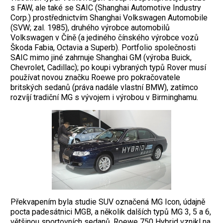
s FAW, ale také se SAIC (Shanghai Automotive ­Industry
Corp.) prostřednictvím Shanghai Volkswagen Automobile
(SVW; zal. 1985), druhého výrobce automobilů
Volkswagen v Číně (a jediného čínského výrobce vozů
Škoda Fabia, Octavia a Superb). Portfolio společnosti
SAIC mimo jiné zahrnuje Shanghai GM (výroba Buick,
Chevrolet, Cadillac); po koupi vybraných typů Rover musí
používat novou značku Roewe pro pokračovatele
britských sedanů (práva nadále vlastní BMW), zatímco
rozvíjí tradiční MG s vývojem i výrobou v Birminghamu.
Překvapením byla studie SUV označená MG Icon, údajně
pocta padesátnici MGB, a několik dalších typů MG 3, 5 a 6,
většinou sportovních sedanů. Roewe 750 Hybrid vznikl na