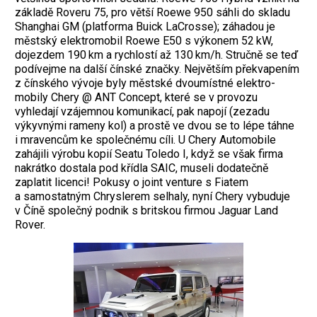
základě Roveru 75, pro větší Roewe 950 sáhli do skladu
Shanghai GM (platforma ­Buick LaCrosse); záhadou je
městský elektromobil Roewe E50 s výkonem 52 kW,
dojezdem 190 km a rychlostí až 130 km/h. Stručně se teď
podívejme na další čínské značky. Největším překvapením
z čínského vývoje byly městské dvoumístné elektro­
mobily Chery @ ANT Concept, které se v provozu
vyhledají vzájemnou komunikací, pak napojí (zezadu
výkyvnými rameny kol) a prostě ve dvou se to lépe táhne
i mravencům ke společnému cíli. U Chery Automo­bile
zahájili výrobu kopií Seatu Toledo I, když se však firma
nakrátko dostala pod ­křídla SAIC, museli dodatečně
zaplatit licenci! Pokusy o joint venture s Fiatem
a samostatným Chryslerem selhaly, nyní Chery ­vybuduje
v Číně společný podnik s britskou firmou Jaguar Land
Rover.