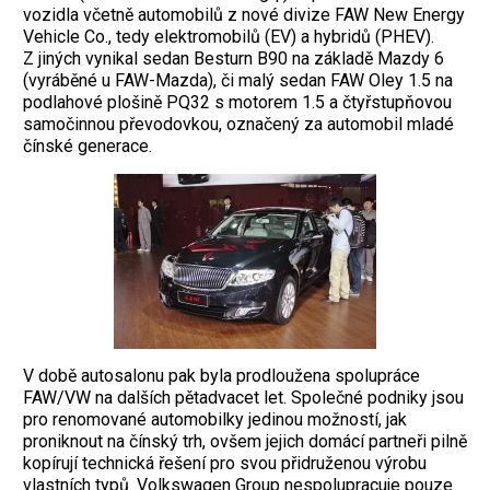
vozidla včetně automobilů z nové divize FAW New Energy
­Vehicle Co., tedy elektromobilů (EV) a hybridů (PHEV).
Z jiných vynikal sedan Besturn B90 na zá­kladě Mazdy 6
(vyráběné u FAW-Mazda), či malý sedan FAW Oley 1.5 na
podlahové ­plošině PQ32 s motorem 1.5 a čtyřstupňovou
samočinnou převodovkou, označený za au­tomobil mladé
čínské generace.
V době ­autosalonu pak byla prodloužena spolupráce
FAW/VW na dalších pětadvacet let. Společné podniky jsou
pro renomované ­automobilky jedinou možností, jak
proniknout na čínský trh, ovšem jejich domácí partneři pilně
kopírují technická řešení pro svou přidruženou výrobu
vlastních typů. Volks­wagen Group nespolupracuje pouze