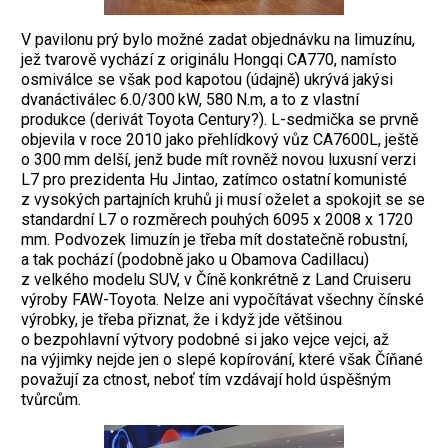
V pavilonu prý bylo možné zadat objednávku na limuzínu,
jež tvarově vychází z originálu Hongqi CA770, namísto
osmi­válce se však pod kapotou (údajně) ukrývá jakýsi
dvanáctiválec 6.0/300 kW, 580 N.m, a to z vlastní
produkce (derivát Toyota Century?). L-sedmička se prvně
objevila v roce 2010 jako přehlídkový vůz CA7600L, ještě
o 300 mm delší, jenž bude mít rovněž novou luxusní verzi
L7 pro prezidenta Hu Jintao, zatímco ostatní komunisté
z vysokých partajních kruhů ji musí oželet a spokojit se se
standardní L7 o rozměrech pouhých 6095 x 2008 x 1720
mm. Podvozek limuzín je třeba mít dostatečně robustní,
a tak pochází (podobně jako u Obamova Cadillacu)
z velkého modelu SUV, v Číně konkrétně z Land Cruiseru
výroby FAW-Toyota. Nelze ani vypočítávat všechny čínské
výrobky, je třeba přiznat, že i když jde většinou
o bezpohlavní výtvory podobné si jako vejce vejci, až
na výjimky nejde jen o slepé kopírování, ­které však Číňané
považují za ctnost, neboť tím vzdávají hold úspěšným
tvůrcům.