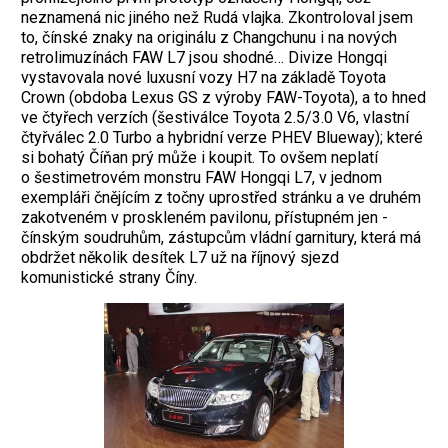
neznamená nic jiného než Rudá vlajka. Zkontroloval jsem
to, čínské znaky na originálu z Changchunu i na nových
retrolimuzínách FAW L7 jsou shodné… Divize Hongqi
vystavovala nové luxusní vozy H7 na základě Toyota
Crown (obdoba Lexus GS z výroby FAW-Toyota), a to hned
ve čtyřech verzích (šestiválce Toyota 2.5/3.0 V6, vlastní
čtyřválec 2.0 Turbo a hybridní verze PHEV Blueway); které
si bohatý Číňan prý může i koupit. To ovšem neplatí
o šestimetrovém monstru FAW Hongqi L7, v jednom
exempláři čnějícím z točny uprostřed stránku a ve druhém
zakotveném v proskleném pavilonu, přístupném jen ­
čínským soudruhům, zástupcům vládní garnitury, která má
obdržet několik desítek L7 už na říjnový sjezd
komunistické strany Číny.