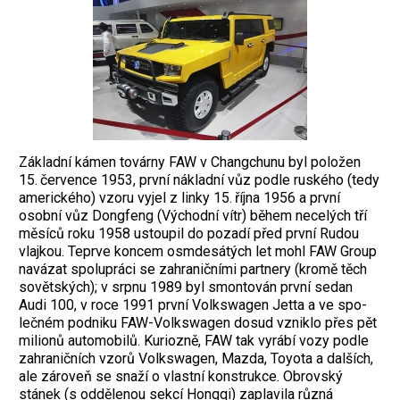
Základní ­kámen továrny FAW v Changchunu byl položen
15. července 1953, první nákladní vůz podle ruského (tedy
amerického) vzoru vyjel z linky 15. října 1956 a první
osobní vůz Dongfeng (Východní vítr) během necelých tří
měsíců roku 1958 ustoupil do pozadí před první Rudou
vlajkou. Te­prve koncem osmdesátých let mohl FAW Group
navázat ­spolupráci se zahraničními partnery (kromě těch
sovětských); v srpnu 1989 byl smon­tován první sedan
Audi 100, v roce 1991 ­první Volkswagen Jetta a ve spo­
lečném ­podniku FAW-Volkswagen dosud vzniklo přes pět
milionů automobilů. Kuriozně, FAW tak vyrábí vozy podle
zahraničních vzorů Volkswagen, Mazda, Toyota a dalších,
ale zároveň se snaží o vlastní konstrukce. Obrovský
stánek (s oddělenou sekcí Hongqi) za­plavila různá