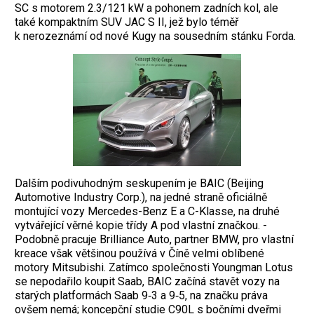
SC s motorem 2.3/121 kW a pohonem zadních kol, ale
také kompaktním SUV JAC S II, jež bylo téměř
k nerozeznámí od nové Kugy na sousedním stánku Forda.
Dalším podivuhodným seskupením je BAIC (Beijing
Automotive Industry Corp.), na jedné straně oficiálně
montující vozy Mercedes-Benz E a C-Klasse, na druhé
vytvářející věrné kopie třídy A pod vlastní značkou. ­
Podobně pracuje Brilliance Auto, partner BMW, pro vlastní
kreace však většinou po­užívá v Číně velmi oblíbené
motory Mitsu­bishi. Zatímco společnosti Youngman Lotus
se nepodařilo koupit Saab, BAIC začíná stavět vozy na
starých platformách Saab 9‑3 a 9‑5, na značku práva
ovšem nemá; koncepční studie C90L s bočními dveřmi