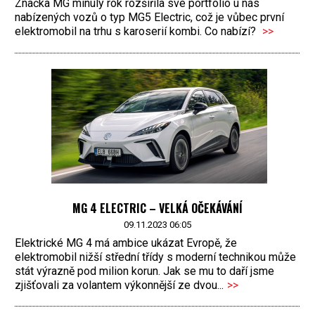
Značka MG minulý rok rozšířila své portfolio u nás
nabízených vozů o typ MG5 Electric, což je vůbec první
elektromobil na trhu s karoserií kombi. Co nabízí?
>>
MG 4 ELECTRIC – VELKÁ OČEKÁVÁNÍ
09.11.2023 06:05
Elektrické MG 4 má ambice ukázat Evropě, že
elektromobil nižší střední třídy s moderní technikou může
stát výrazně pod milion korun. Jak se mu to daří jsme
zjišťovali za volantem výkonnější ze dvou...
>>