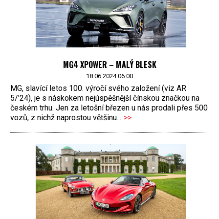
MG4 XPOWER – MALÝ BLESK
18.06.2024 06:00
MG, slavící letos 100. výročí svého založení (viz AR
5/’24), je s náskokem nejúspěšnější čínskou značkou na
českém trhu. Jen za letošní březen u nás prodali přes 500
vozů, z nichž naprostou většinu...
>>