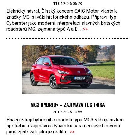
11.04.2025 06:23
Elekrický návrat. Čínský koncern SAIC Motor, vlastník
značky MG, si váží historického odkazu. Připravil typ
Cyberster jako moderní interpretaci slavných britských
roadsterů MG, zejména typů A a B....
>>
MG3 HYBRID+ – ZAJÍMAVÁ TECHNIKA
20.02.2025 10:58
Hnací ústrojí hybridního modelu typu MG3 slibuje nízkou
spotřebu a zajímavou dynamiku. V rámci našich měření
jsme zjišťovali, jaká je realita.
>>