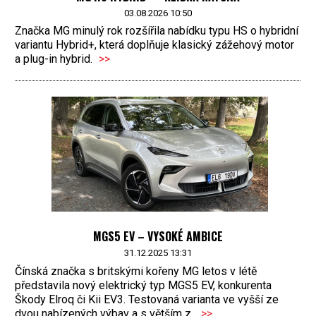
03.08.2026 10:50
Značka MG minulý rok rozšířila nabídku typu HS o hybridní
variantu Hybrid+, která doplňuje klasický zážehový motor
a plug-in hybrid.
>>
MGS5 EV – VYSOKÉ AMBICE
31.12.2025 13:31
Čínská značka s britskými kořeny MG letos v létě
představila nový elektrický typ MGS5 EV, konkurenta
Škody Elroq či Kii EV3. Testovaná varianta ve vyšší ze
dvou nabízených výbav a s větším z...
>>