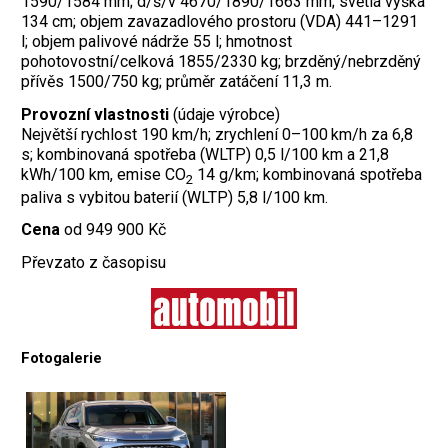
1590/1584 mm; d/š/v 4670/1890/1663 mm; světlá výška
134 cm; objem zavazadlového prostoru (VDA) 441–1291
l; objem palivové nádrže 55 l; hmotnost
pohotovostní/celková 1855/2330 kg; brzděný/nebrzděný
přívěs 1500/750 kg; průměr zatáčení 11,3 m.
Provozní vlastnosti
(údaje výrobce)
Největší rychlost 190 km/h; zrychlení 0–100 km/h za 6,8
s; kombinovaná spotřeba (WLTP) 0,5 l/100 km a 21,8
kWh/100 km, emise CO
14 g/km; kombinovaná spotřeba
2
paliva s vybitou baterií (WLTP) 5,8 l/100 km.
Cena
od 949 900 Kč
Převzato z časopisu
Fotogalerie