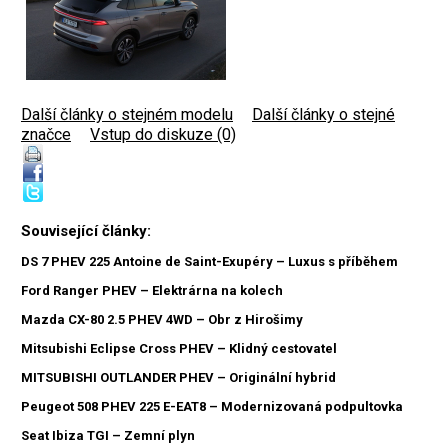
Další články o stejném modelu
|
Další články o stejné
značce
|
Vstup do diskuze (0)
Související články:
DS 7 PHEV 225 Antoine de Saint-Exupéry – Luxus s příběhem
Ford Ranger PHEV – Elektrárna na kolech
Mazda CX-80 2.5 PHEV 4WD – Obr z Hirošimy
Mitsubishi Eclipse Cross PHEV – Klidný cestovatel
MITSUBISHI OUTLANDER PHEV – Originální hybrid
Peugeot 508 PHEV 225 E-EAT8 – Modernizovaná podpultovka
Seat Ibiza TGI – Zemní plyn