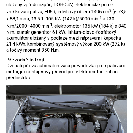
uložený vpředu napříč; DOHC 4V, elektronické přímé
3
vstřikování paliva, EU6d; zdvihový objem 1496 cm
(ø 73,5
-1
x 88,1 mm), 13,5:1; 105 kW (142 k)/5000 min
a 230
-1
N.m/2000–4000 min
; elektromotor 135 kW (184 k) a 340
N.m; startér generátor 61 kW; lithium-olovo-fosfátový
akumulátor uložený v podlaze mezi nápravami; kapacita
21,4 kWh; kombinovaný systémový výkon 200 kW (272 k)
a točivý moment 350 N.m.
Převodné ústrojí
Dvoustupňová automatizovaná převodovka pro spalovací
motor, ­jednostupňový převod pro elektromotor. Pohon
předních kol.