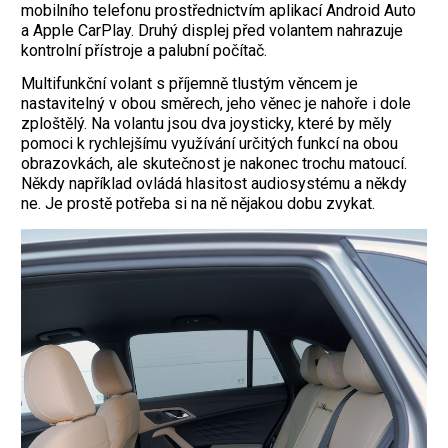
mobilního telefonu prostřednictvím aplikací Android Auto
a Apple CarPlay. Druhý displej před volantem nahrazuje
kontrolní přístroje a palubní počítač.
Multifunkční volant s příjemně tlustým věncem je
nastavitelný v obou směrech, jeho věnec je nahoře i dole
zploštělý. Na volantu jsou dva joysticky, které by měly
pomoci k rychlejšímu využívání určitých funkcí na obou
obrazovkách, ale skutečnost je nakonec trochu matoucí.
Někdy například ovládá hlasitost audiosystému a někdy
ne. Je pros­tě potřeba si na ně nějakou dobu zvykat.