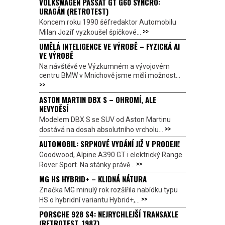
VOLKSWAGEN PASSAT GT G60 SYNCRO:
URAGÁN (RETROTEST)
Koncem roku 1990 šéfredaktor Automobilu
>>
Milan Jozíf vyzkoušel špičkové...
UMĚLÁ INTELIGENCE VE VÝROBĚ – FYZICKÁ AI
VE VÝROBĚ
Na návštěvě ve Výzkumném a vývojovém
centru BMW v Mnichově jsme měli možnost...
>>
ASTON MARTIN DBX S – OHROMÍ, ALE
NEVYDĚSÍ
Modelem DBX S se SUV od Aston Martinu
>>
dostává na dosah absolutního vrcholu...
AUTOMOBIL: SRPNOVÉ VYDÁNÍ JIŽ V PRODEJI!
Goodwood, Alpine A390 GT i elektrický Range
>>
Rover Sport. Na stánky právě...
MG HS HYBRID+ – KLIDNÁ NÁTURA
Značka MG minulý rok rozšířila nabídku typu
>>
HS o hybridní variantu Hybrid+,...
PORSCHE 928 S4: NEJRYCHLEJŠÍ TRANSAXLE
(RETROTEST, 1987)