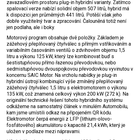
zavazadlovém prostoru plug-in hybridní varianty. Zatímco
spalovací verze nabízí solidní objem 507 litrů, hybrid má
k dispozici jen průměrných 441 litrů. Potěší však jeho
dobře využitelný tvar a zpracování. Čalouněná totiž není
jen podlaha, ale i boky.
Motorový program obsahuje dvě položky. Základem je
zážehový přeplňovaný čtyřválec s přímým vstřikováním a
variabilním časováním ventilů o zdvihovém objemu 1,5
litru a výkonu 125 kW, který lze kombinovat buď s
šestistupňovou přímo řazenou převodovkou, nebo
sedmistupňovou dvouspojkovou převodovkou vyvinutou v
koncernu SAIC Motor. Na vrcholu nabídky je plug-in
hybridní ústrojí kombinující výše zmíněný přeplňovaný
zážehový čtyřválec 1,5 litru s elektromotorem o výkonu
135 kW, což znamená celkový výkon 200 kW (272 k). Na
originální technické řešení tohoto hybridního systému
odkážeme na samostatný článek v minulém Automobilu,
kam jsme umístili odkaz na připojeném QR kódu.
Elektromotor čerpá energii z LFP (lithium-olovo-
fosfátového) akumulátoru o kapacitě 21,4 kWh, který je
uložen v podlaze mezi nápravami.