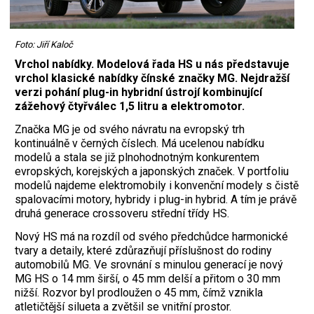
Foto: Jiří Kaloč
Vrchol nabídky. Modelová řada HS u nás představuje
vrchol klasické nabídky čínské značky MG. Nejdražší
verzi pohání plug-in hybridní ústrojí kombinující
zážehový čtyřválec 1,5 litru a elektromotor.
Značka MG je od svého návratu na evropský trh
kontinuálně v černých číslech. Má ucelenou nabídku
modelů a stala se již plnohodnotným konkurentem
evropských, korejských a japonských značek. V portfoliu
modelů najdeme elektromobily i konvenční modely s čistě
spalovacími motory, hybridy i plug-in hybrid. A tím je právě
druhá generace crossoveru střední třídy HS.
Nový HS má na rozdíl od svého předchůdce harmonické
tvary a detaily, které zdůrazňují příslušnost do rodiny
automobilů MG. Ve srovnání s minulou generací je nový
MG HS o 14 mm širší, o 45 mm delší a přitom o 30 mm
nižší. Rozvor byl prodloužen o 45 mm, čímž vznikla
atletičtější silueta a zvětšil se vnitřní prostor.