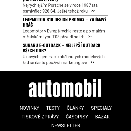
Nejrychlejším Porsche se v roce 1987 stal
>>
osmiválec 928 S4. Ještě téhož roku...
LEAPMOTOR B10 DESIGN PROMAX – ZAJÍMAVÝ
HRÁČ
Leapmotor v Evropě rychle roste a po malém
>>
městském typu T03 přivedl na trh...
SUBARU E-OUTBACK – NEJLEPŠÍ OUTBACK
VŠECH DOB?
U nových generací zaběhnutých modelových
>>
řad se často používá marketingové...
NOVINKY
TESTY
ČLÁNKY
SPECIÁLY
TISKOVÉ ZPRÁVY
ČASOPISY
BAZAR
NEWSLETTER