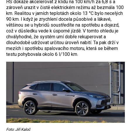
HS dokáže akcelerovat z klidu na 100 km/h za 6,8 s a
zároveň urazit v čistě elektrickém režimu až bezmála 100
km. Realitou v jarních teplotách okolo 13 °C bylo necelých
90 km. I když je zrychlení docela působivé a lákavé,
většinou se u hybridů soustředíte na spotřebu a dojezd,
což v důsledku vede k úsporné jízdě. V tomto ohledu je
chvályhodné, že systém umí dobře rekuperovat a
dlouhodobě udržovat určitou úroveň nabití. Ta pak drží v
mezích i spotřebu spalovacího motoru, která se během
testu pohybovala okolo 6 l/100 km.
Foto: Jiří Kaloč