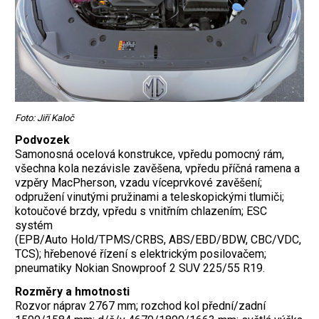
Foto: Jiří Kaloč
Podvozek
Samonosná ocelová konstrukce, vpředu pomocný rám,
všechna kola nezávisle zavěšena, vpředu příčná ramena a
vzpěry MacPherson, vzadu víceprvkové zavěšení;
odpružení vinutými pružinami a teleskopickými tlumiči;
kotoučové brzdy, vpředu s vnitřním chlazením; ESC
systém
(EPB/Auto Hold/TPMS/CRBS, ABS/EBD/BDW, CBC/VDC,
TCS); hřebenové řízení s elektrickým posilovačem;
pneumatiky Nokian Snowproof 2 SUV 225/55 R19.
Rozměry a hmotnosti
Rozvor náprav 2767 mm; rozchod kol přední/zadní