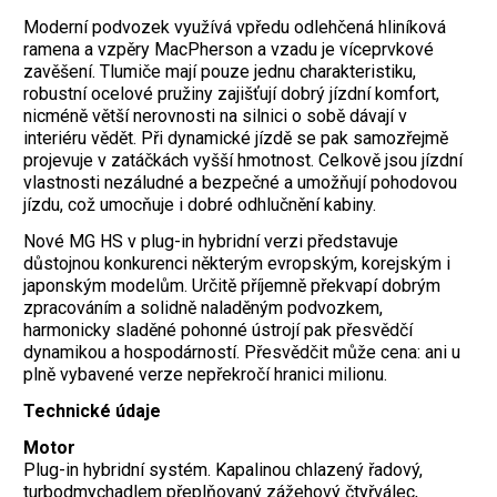
Moderní podvozek využívá vpředu odlehčená hliníková
ramena a vzpěry MacPherson a vzadu je víceprvkové
zavěšení. Tlumiče mají pouze jednu charakteristiku,
robustní ocelové pružiny zajišťují dobrý jízdní komfort,
nicméně větší nerovnosti na silnici o sobě dávají v
interiéru vědět. Při dynamické jízdě se pak samozřejmě
projevuje v zatáčkách vyšší hmotnost. Celkově jsou jízdní
vlastnosti nezáludné a bezpečné a umožňují pohodovou
jízdu, což umocňuje i dobré odhlučnění kabiny.
Nové MG HS v plug-in hybridní verzi představuje
důstojnou konkurenci některým evropským, korejským i
japonským modelům. Určitě příjemně překvapí dobrým
zpracováním a solidně naladěným podvozkem,
harmonicky sladěné pohonné ústrojí pak přesvědčí
dynamikou a hospodárností. Přesvědčit může cena: ani u
plně vybavené verze nepřekročí hranici milionu.
Technické údaje
Motor
Plug-in hybridní systém. Kapalinou chlazený řadový,
turbodmychadlem přeplňovaný zážehový čtyřválec,