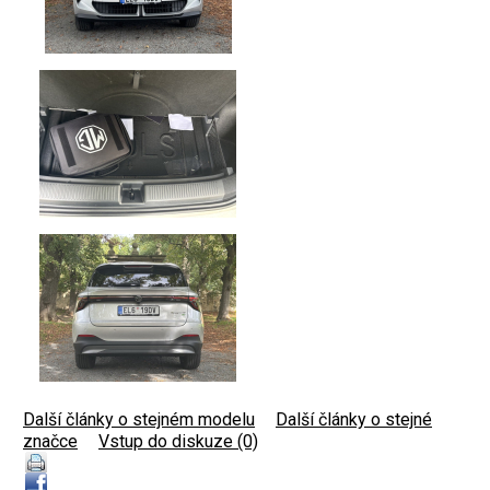
Další články o stejném modelu
|
Další články o stejné
značce
|
Vstup do diskuze (0)