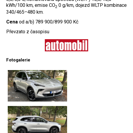
kWh/100 km, emise CO
0 g/km, dojezd WLTP kombinace
2
340/465–480 km.
Cena
od a/b) 789 900/899 900 Kč
Převzato z časopisu
Fotogalerie