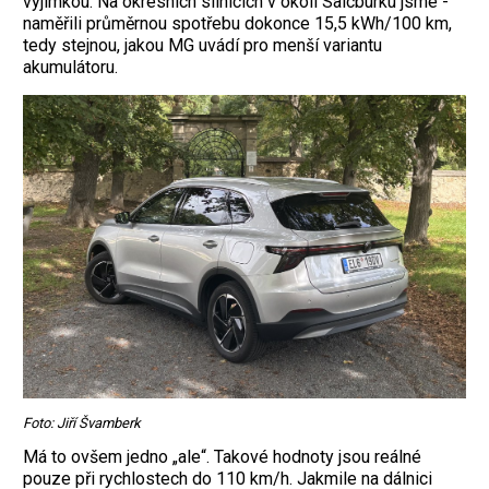
výjimkou. Na okresních silnicích v okolí Salcburku jsme ­
naměřili průměrnou spotřebu dokonce 15,5 kWh/100 km,
tedy stejnou, jakou MG uvádí pro menší variantu
akumulátoru.
Foto: Jiří Švamberk
Má to ovšem jedno „ale“. Takové hodnoty jsou reálné
pouze při rychlostech do 110 km/h. Jakmile na dálnici