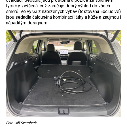
ovladači. Sedadla jsou prostorná a pozice za volantem
typicky zvýšená, což zaručuje dobrý výhled do všech
směrů. Ve vyšší z nabízených výbav (testovaná Exclusive)
jsou sedadla čalouněná kombinací látky a kůže a zaujmou i
nápaditým designem.
Foto: Jiří Švamberk