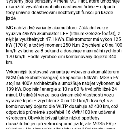
systémy jsou sdruženy v menu MG Pilot, které umožňuje
okamžité vyvolání osobního nastavení řidiče – odpadá
tedy únavné deaktivování nechtěných funkcí při každé
jízdě.
MG nabízí dvě varianty akumulátoru. Základní verze
využívá 49kWh akumulátor LFP (lithium-železo-fosfát), z
nějž je využitelných 47,1 kWh. Elektromotor má výkon 125
kW (170 k) a točivý moment 250 N.m. Zrychlení z 0 na 100
km/h zvládne za 8 sekund a dosahuje maximální rychlosti
170 km/h. Podle výrobce činí kombinovaný dojezd 340
km.
Výkonnější testovaná varianta je vybavena akumulátorem
NCM (nikl-kobalt-mangan) s kapacitou 64kWh. MGS5 EV
stojí na 400V architektuře a umožňuje nabíjet ­výkonem až
139 kW. Doplnění energie z ­­10 na 80 % trvá přibližně 24
minut. U silnější verze jsou dynamické vlastnosti vozu
výrazně lepší – zrychlení z 0 na 100 km/h trvá 6,4 s a
kombinovaný dojezd dle WLTP dosahuje až 430 km, což
odpovídá průměrné spotřebě 16 kWh/100 km udávané
výrobcem. Obvykle bývají takto nízké spotřeby
dosažitelné jen při velmi úsporné jízdě, ale MGS5 EV je