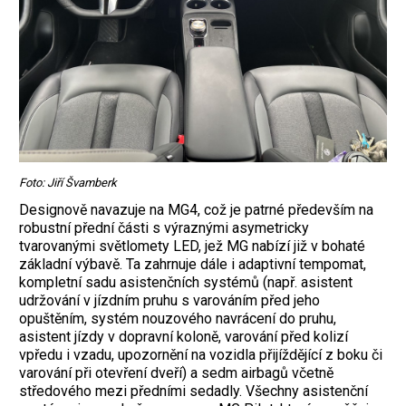
Foto: Jiří Švamberk
Designově navazuje na MG4, což je patrné především na
robustní přední části s výraznými asymetricky
tvarovanými světlomety LED, jež MG nabízí již v bohaté
základní výbavě. Ta zahrnuje dále i adaptivní tempomat,
kompletní sadu asistenčních systémů (např. asistent
udržování v jízdním pruhu s varováním před jeho
opuštěním, systém nouzového navrácení do pruhu,
asistent jízdy v dopravní koloně, varování před kolizí
vpředu i vzadu, upozornění na vozidla přijíždějící z boku či
varování při otevření dveří) a sedm airbagů včetně
středového mezi předními sedadly. Všechny asistenční