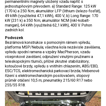
permanentními magnety uložený vzadu napříč s
jednostupňovým převodem. a) Standard Range: 125 kW
(170 k) a 250 N.m; akumulátor LFP (lithium-železo-fosfát),
49 kWh (využitelná 47,1 kWh), 400 V; b) Long Range: 170
kW (231 k) a 350 N.m; akumulátor NCM (nikl-kobalt-
mangan), 64 kWh (využitelná 62,1 kWh), 400 V. Pohon
zadních kol.
Podvozek
Bezrámová konstrukce s pomocným rámem vpředu;
platforma MSP/Nebula; všechna kola nezávisle zavěšena,
vpředu spodní ramena a vzpěry MacPherson, vzadu
víceprvkové zavěšení; odpružení vinutými pružinami a
teleskopickými tlumiči, příčné zkrutné stabilizátory;
kotoučové brzdy, vpředu s vnitřním chlazením, ABS/EBD,
ESC/TCS, elektromechanická parkovací brzda; hřebenové
řízení s elektromechanickým posilovačem, stopový
průměr otáčení 10,5 m; pneumatiky 215/60 R17 nebo
255/55 R18.