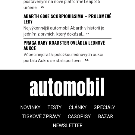
postaveným na nové platformě Leap 3.5
>>
určené...
ABARTH 600E SCORPIONISSIMA – PROLOMENÉ
LEDY
Nejvýkonnější automobil Abarth v historii je
>>
jedním z prvních, který dokázal...
PRAGA BABY ROADSTER OVLÁDLA LEDNOVÉ
AUKCE
Vůbec nejdražší položkou lednových aukcí
>>
portálu Aukro se stal sportovní...
NOVINKY
TESTY
ČLÁNKY
SPECIÁLY
TISKOVÉ ZPRÁVY
ČASOPISY
BAZAR
NEWSLETTER