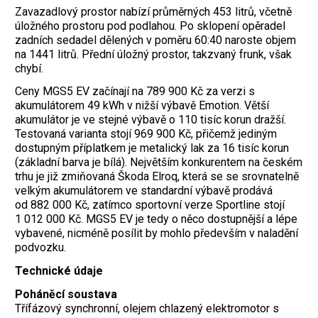
Zavazadlový prostor nabízí průměrných 453 litrů, včetně
úložného prostoru pod podlahou. Po sklopení opěradel
zadních sedadel dělených v poměru 60:40 naroste objem
na 1441 litrů. Přední úložný prostor, takzvaný frunk, však
chybí.
Ceny MGS5 EV začínají na 789 900 Kč za verzi s
akumulátorem 49 kWh v nižší výbavě Emotion. Větší
akumulátor je ve stejné výbavě o 110 tisíc korun dražší.
Testovaná varianta stojí 969 900 Kč, přičemž jediným
dostupným příplatkem je metalický lak za 16 tisíc korun
(základní barva je bílá). Největším konkurentem na českém
trhu je již zmiňovaná Škoda Elroq, která se se srovnatelně
velkým akumulátorem ve standardní výbavě prodává
od 882 000 Kč, ­zatímco sportovní verze Sportline stojí
1 012 000 Kč. MGS5 EV je tedy o něco dostupnější a lépe
vybavené, nicméně posílit by mohlo především v naladění
podvozku.
Technické údaje
Poháněcí soustava
Třífázový synchronní, olejem chlazený elektromotor s