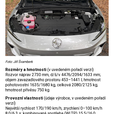
Foto: Jiří Švamberk
Rozměry a hmotnosti
(v uvedeném pořadí verzí)
Rozvor náprav 2730 mm, d/š/v 4476/2094/1633 mm;
objem zavazadlového prostoru 453–1441 l; hmotnost
pohotovostní 1635/1680 kg, celková 2080/2125 kg;
hmotnost přívěsu 750 kg.
Provozní vlastnosti
(údaje výrobce, v uvedeném pořadí
verzí)
Největší rychlost 170/190 km/h, zrychlení 0–100 km/h
8,0/6,3 s; kombinovaná spotřeba (WLTP) 15,5/16,0