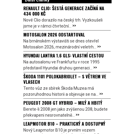
RENAULT CLIO: ŠESTÁ GENERACE ZAČÍNÁ NA
434 000 KČ
Nové Clio dorazilo na český trh. Vyzkoušeli
>>
jsme je v rámci čtvrteční...
MOTOSALON 2026 ODSTARTOVAL
Na brněnském výstavišti se dnes otevřel
>>
Motosalon 2026, mezinárodní veletrh...
HYUNDAI LANTRA 1.6 GLS: VLASTNÍ CESTOU
Na autosalonu ve Frankfurtu v roce 1995
>>
představil Hyundai druhou generaci...
ŠKODA 1101 POLOKABRIOLET – S VĚTREM VE
VLASECH
Tento vůz ze sbírek Škoda Muzea má
>>
pozoruhodnou historii a objevuje se na...
PEUGEOT 2008 GT HYBRID – MILÝ A HBITÝ
Berete-li 2008 jen jako zvýšenou 208, budete
>>
překvapeni nesrovnatelně...
LEAPMOTOR B10 – PRAKTICKÝ A DOSTUPNÝ
Nový Leapmotor B10 je prvním vozem