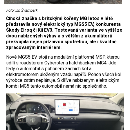
Foto: Jiří Švamberk
Čínská značka s britskými kořeny MG letos v létě
představila nový elektrický typ MGS5 EV, konkurenta
Škody Elroq či Kii EV3. Testovaná varianta ve vyšší ze
dvou nabízených výbav a s větším z akumulátorů
překvapila nejen příznivou spotřebou, ale i kvalitně
zpracovaným interiérem.
Nové MGS5 EV stojí na modulární platformě MSP, kterou
sdílí s roadsterem Cyberster a hatchbackem MG4. Jde
tedy o automobil s pohonem zadních kol a
elektromotorem uloženým vzadu napříč. Pohon všech kol
výrobce zatím neplánuje. S dříve nabízeným elektrickým
kombi MG5 tento automobil nemá nic společného.