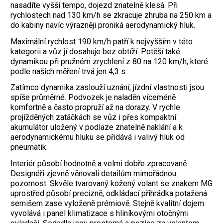
nasadíte vyšší tempo, dojezd znatelně klesá. Při
rychlostech nad 130 km/h se zkracuje zhruba na 250 km a
do kabiny navíc výrazněji proniká aerodynamický hluk.
Maximální rychlost 190 km/h patří k nejvyšším v této
kategorii a vůz jí dosahuje bez obtíží. Potěší také
dynamikou při pružném zrychlení z 80 na 120 km/h, které
podle našich měření trvá jen 4,3 s.
Zatímco dynamika zaslouží uznání, jízdní vlastnosti jsou
spíše průměrné. Podvozek je naladěn víceméně
komfortně a často propruží až na dorazy. V rychle
projížděných zatáčkách se vůz i přes kompaktní
akumulátor uložený v podlaze znatelně naklání a k
aerodynamickému hluku se přidává i valivý hluk od
pneumatik.
Interiér působí hodnotně a velmi dobře zpracovaně.
Designéři zjevně věnovali detailům mimořádnou
pozornost. Skvěle tvarovaný kožený volant se znakem MG
uprostřed působí precizně, odkládací přihrádka potažená
semišem zase vyloženě prémiově. Stejně kvalitní dojem
vyvolává i panel klimatizace s hliníkovými otočnými