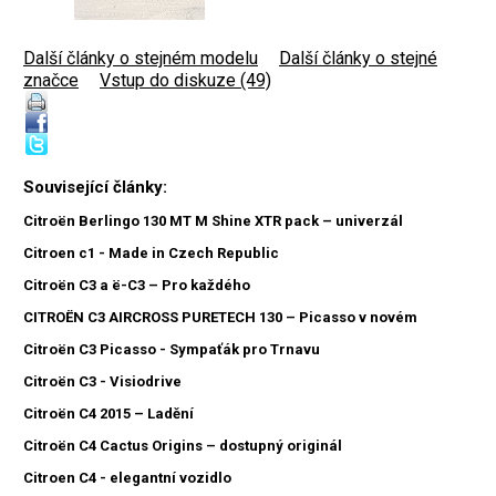
Další články o stejném modelu
|
Další články o stejné
značce
|
Vstup do diskuze (49)
Související články:
Citroën Berlingo 130 MT M Shine XTR pack – univerzál
Citroen c1 - Made in Czech Republic
Citroën C3 a ë-C3 – Pro každého
CITROËN C3 AIRCROSS PURETECH 130 – Picasso v novém
Citroën C3 Picasso - Sympaťák pro Trnavu
Citroën C3 - Visiodrive
Citroën C4 2015 – Ladění
Citroën C4 Cactus Origins – dostupný originál
Citroen C4 - elegantní vozidlo