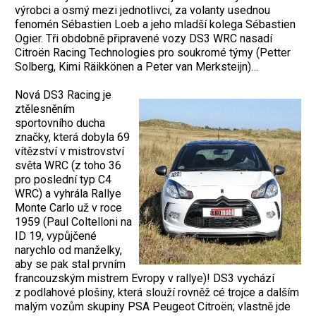
výrobci a osmý mezi jednotlivci, za volanty usednou
fenomén Sébastien Loeb a jeho mladší kolega Sébastien
Ogier. Tři obdobně připravené vozy DS3 WRC nasadí
Citroën Racing Technologies pro soukromé týmy (Petter
Solberg, Kimi Räikkönen a Peter van Merksteijn)…
Nová DS3 Racing je
ztělesněním
sportovního ducha
značky, která dobyla 69
vítězství v mistrovství
světa WRC (z toho 36
pro poslední typ C4
WRC) a vyhrála Rallye
Monte Carlo už v roce
1959 (Paul Coltelloni na
ID 19, vypůjčené
narychlo od manželky,
aby se pak stal prvním
francouzským mistrem Evropy v rallye)! DS3 vychází
z podlahové plošiny, která slouží rovněž cé trojce a dalším
malým vozům skupiny PSA Peugeot Citroën; vlastně jde