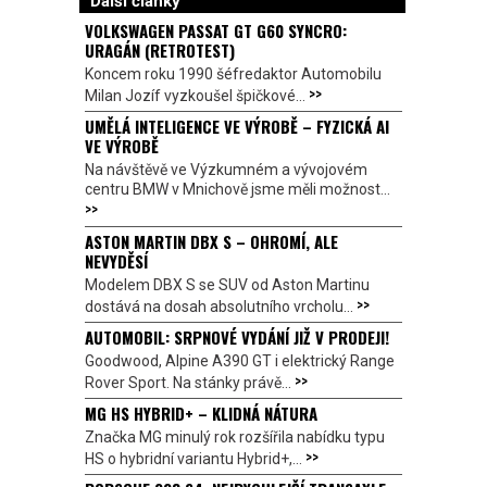
Další články
VOLKSWAGEN PASSAT GT G60 SYNCRO:
URAGÁN (RETROTEST)
Koncem roku 1990 šéfredaktor Automobilu
>>
Milan Jozíf vyzkoušel špičkové...
UMĚLÁ INTELIGENCE VE VÝROBĚ – FYZICKÁ AI
VE VÝROBĚ
Na návštěvě ve Výzkumném a vývojovém
centru BMW v Mnichově jsme měli možnost...
>>
ASTON MARTIN DBX S – OHROMÍ, ALE
NEVYDĚSÍ
Modelem DBX S se SUV od Aston Martinu
>>
dostává na dosah absolutního vrcholu...
AUTOMOBIL: SRPNOVÉ VYDÁNÍ JIŽ V PRODEJI!
Goodwood, Alpine A390 GT i elektrický Range
>>
Rover Sport. Na stánky právě...
MG HS HYBRID+ – KLIDNÁ NÁTURA
Značka MG minulý rok rozšířila nabídku typu
>>
HS o hybridní variantu Hybrid+,...