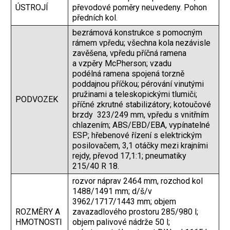
ÚSTROJÍ
převodové poměry neuvedeny. Pohon
předních kol.
bezrámová konstrukce s pomocným
rámem vpředu; všechna kola nezávisle
zavěšena, vpředu příčná ramena
a vzpěry McPherson; vzadu
podélná ramena spojená torzně
poddajnou příčkou; pérování vinutými
pružinami a teleskopickými tlumiči;
PODVOZEK
příčné zkrutné stabilizátory; kotoučové
brzdy 323/249 mm, vpředu s vnitřním
chlazením; ABS/EBD/EBA, vypínatelné
ESP; hřebenové řízení s elektrickým
posilovačem, 3,1 otáčky mezi krajními
rejdy, převod 17,1:1; pneumatiky
215/40 R 18.
rozvor náprav 2464 mm, rozchod kol
1488/1491 mm; d/š/v
3962/1717/1443 mm; objem
ROZMĚRY A
zavazadlového prostoru 285/980 l;
HMOTNOSTI
objem palivové nádrže 50 l;