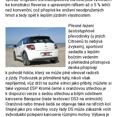
ke konstrukci Reverse s upraveným ráfkem až o 5 % lehčí
než konvenční, což přispívá ke snížení neodpružených
hmot a tedy opět k lepším jízdním vlastnostem.
Přesné řazení
šestistupňové
převodovky (u jiných
Citroënů to nebývá
zvykem), sportovní
sedadla s lepším
bočním vedením
a přehledná přístrojová
deska přispívají
k pohodě řidiče, který se může plně věnovat radosti
z jízdy. Podvozek je přiměřeně tuhý, nikoli však
nepříjemně, vůz drží na suché silnici jako přibitý, můžete si
také vypnout ESP. Kromě černé s oranžovou střechou je
k dispozici verze s šedou střechou a bílým odstínem
karoserie Banquise (naše testovací DS3 na snímcích).
Oranžová nebo tmavě šedá se objevuje také na ráfcích kol.
Stejně jako pro všechny vozy řady DS může zákazník volit
individuální polepení karoserie různými motivy. Výbava je