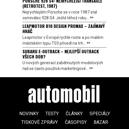
PORSCHE 928 S4: NEJRYCHLEJŠÍ TRANSAXLE
(RETROTEST, 1987)
Nejrychlejším Porsche se v roce 1987 stal
>>
osmiválec 928 S4. Ještě téhož roku...
LEAPMOTOR B10 DESIGN PROMAX – ZAJÍMAVÝ
HRÁČ
Leapmotor v Evropě rychle roste a po malém
>>
městském typu T03 přivedl na trh...
SUBARU E-OUTBACK – NEJLEPŠÍ OUTBACK
VŠECH DOB?
U nových generací zaběhnutých modelových
>>
řad se často používá marketingové...
NOVINKY
TESTY
ČLÁNKY
SPECIÁLY
TISKOVÉ ZPRÁVY
ČASOPISY
BAZAR