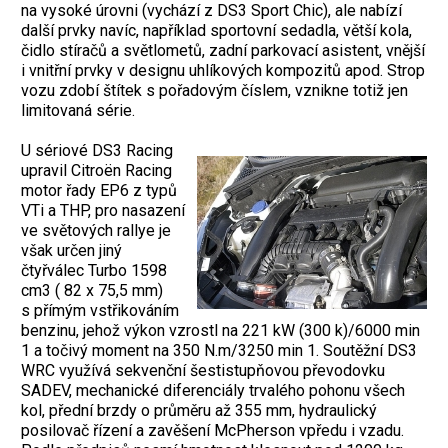
na vysoké úrovni (vychází z DS3 Sport Chic), ale nabízí
další prvky navíc, například sportovní sedadla, větší kola,
čidlo stíračů a světlometů, zadní parkovací asistent, vnější
i vnitřní prvky v designu uhlíkových kompozitů apod. Strop
vozu zdobí štítek s pořadovým číslem, vznikne totiž jen
limitovaná série.
U sériové DS3 Racing
upravil Citroën Racing
motor řady EP6 z typů
VTi a THP, pro nasazení
ve světových rallye je
však určen jiný
čtyřválec Turbo 1598
cm3 ( 82 x 75,5 mm)
s přímým vstřikováním
benzinu, jehož výkon vzrostl na 221 kW (300 k)/6000 min
1 a točivý moment na 350 N.m/3250 min 1. Soutěžní DS3
WRC využívá sekvenční šestistupňovou převodovku
SADEV, mechanické diferenciály trvalého pohonu všech
kol, přední brzdy o průměru až 355 mm, hydraulický
posilovač řízení a zavěšení McPherson vpředu i vzadu.