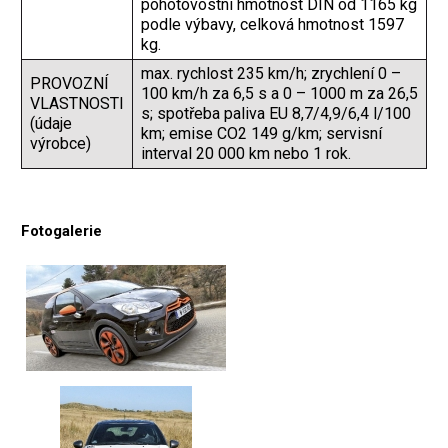
pohotovostní hmotnost DIN od 1165 kg
podle výbavy, celková hmotnost 1597
kg.
max. rychlost 235 km/h; zrychlení 0 –
PROVOZNÍ
100 km/h za 6,5 s a 0 – 1000 m za 26,5
VLASTNOSTI
s; spotřeba paliva EU 8,7/4,9/6,4 l/100
(údaje
km; emise CO2 149 g/km; servisní
výrobce)
interval 20 000 km nebo 1 rok.
Fotogalerie