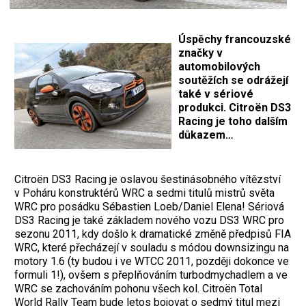
Úspěchy francouzské
značky v
automobilových
soutěžích se odrážejí
také v sériové
produkci. Citroën DS3
Racing je toho dalším
důkazem…
Citroën DS3 Racing je oslavou šestinásobného vítězství
v Poháru konstruktérů WRC a sedmi titulů mistrů světa
WRC pro posádku Sébastien Loeb/Daniel Elena! Sériová
DS3 Racing je také základem nového vozu DS3 WRC pro
sezonu 2011, kdy došlo k dramatické změně předpisů FIA
WRC, které přecházejí v souladu s módou downsizingu na
motory 1.6 (ty budou i ve WTCC 2011, později dokonce ve
formuli 1!), ovšem s přeplňováním turbodmychadlem a ve
WRC se zachováním pohonu všech kol. Citroën Total
World Rally Team bude letos bojovat o sedmý titul mezi