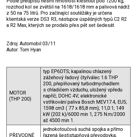
Podle předpisů nesmí hmotnost klesnout pod 1200 kg,
rozchod kol se zvětšil na 1618/1618 mm a palivová nádrž
z 50 na 75 litrů. Pro začínající soutěžáky je určena
klientská verze DS3 R3, nástupce úspěšných typů C2 R2
a R2 Max, kterých se prodalo přes pět set šedesát.
Zdroj: Automobil 03/11
Autor: Tom Hyan
typ EP6DTS; kapalinou chlazený
zážehový řadový čtyřválec 1.6 THP
200, přeplňovaný turbodmychadlem
s chladičem vzduchu, uložený vpředu
MOTOR
napříč; DOHC 4V; elektronické
(THP 200)
vstřikování paliva Bosch MEV17.4, EU5;
1598 cm3 ( 77 x 85,8 mm); 11,0:1; 149
kW (202 k)/6000 min 1, 275 N.m/2000
až 4500 min 1.
jednokotoučová suchá spojka a přímo
PŘEVODNÉ
řazená šestistupňová převodovka;