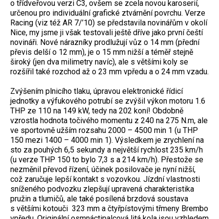
o třídveřovou verzi C3, ovšem se zcela novou karoserií,
určenou pro individuální grafické ztvárnění povrchu. Verze
Racing (viz též AR 7/’10) se představila novinářům v okolí
Nice, my jsme ji však testovali ještě dříve jako první čeští
novináři. Nové nárazníky prodlužují vůz o 14 mm (přední
převis delší o 12 mm), je o 15 mm nižší a téměř stejně
široký (jen dva milimetry navíc), ale s většími koly se
rozšířil také rozchod až o 23 mm vpředu a o 24 mm vzadu.
Zvýšením plnicího tlaku, úpravou elektronické řídicí
jednotky a výfukového potrubí se zvýšil výkon motoru 1.6
THP ze 110 na 149 kW, tedy na 202 koní! Obdobně
vzrostla hodnota točivého momentu z 240 na 275 N.m, ale
ve sportovně užším rozsahu 2000 – 4500 min 1 (u THP
150 mezi 1400 – 4000 min 1). Výsledkem je zrychlení na
sto za pouhých 6,5 sekundy a největší rychlost 235 km/h
(u verze THP 150 to bylo 7,3 s a 214 km/h). Přestože se
nezměnil převod řízení, účinek posilovače je nyní nižší,
což zaručuje lepší kontakt s vozovkou. Jízdní vlastnosti
sníženého podvozku zlepšují upravená charakteristika
pružin a tlumičů, ale také posílená brzdová soustava
s většími kotouči 323 mm a čtyřpístovými třmeny Brembo
vpředu. Originální osmnáctipalcová litá kola jsou vzhledem