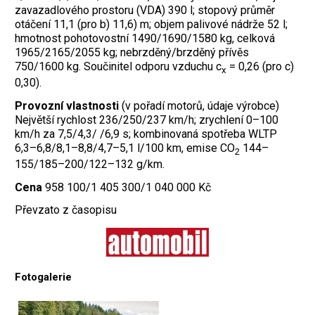
zavazadlového prostoru (VDA) 390 l; stopový průměr
otáčení 11,1 (pro b) 11,6) m; objem palivové nádrže 52 l;
hmotnost pohotovostní 1490/1690/1580 kg, celková
1965/2165/2055 kg; nebrzděný/brzděný přívěs
750/1600 kg. Součinitel odporu vzduchu c
= 0,26 (pro c)
x
0,30).
Provozní vlastnosti
(v pořadí motorů, údaje výrobce)
Největší rychlost 236/250/237 km/h; zrychlení 0–100
km/h za 7,5/4,3/ /6,9 s; kombinovaná spotřeba WLTP
6,3–6,8/8,1–8,8/4,7–5,1 l/100 km, emise CO
144–
2
155/185–200/122–132 g/km.
Cena
958 100/1 405 300/1 040 000 Kč
Převzato z časopisu
Fotogalerie