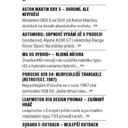
>>
ASTON MARTIN DBX S – OHROMÍ, ALE
NEVYDĚSÍ
Modelem DBX S se SUV od Aston Martinu
>>
dostává na dosah absolutního vrcholu...
AUTOMOBIL: SRPNOVÉ VYDÁNÍ JIŽ V PRODEJI!
Goodwood, Alpine A390 GT i elektrický Range
>>
Rover Sport. Na stánky právě...
MG HS HYBRID+ – KLIDNÁ NÁTURA
Značka MG minulý rok rozšířila nabídku typu
>>
HS o hybridní variantu Hybrid+,...
PORSCHE 928 S4: NEJRYCHLEJŠÍ TRANSAXLE
(RETROTEST, 1987)
Nejrychlejším Porsche se v roce 1987 stal
>>
osmiválec 928 S4. Ještě téhož roku...
LEAPMOTOR B10 DESIGN PROMAX – ZAJÍMAVÝ
HRÁČ
Leapmotor v Evropě rychle roste a po malém
>>
městském typu T03 přivedl na trh...
SUBARU E-OUTBACK – NEJLEPŠÍ OUTBACK