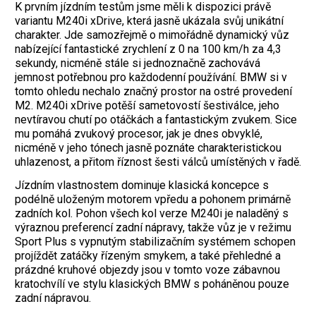
K prvním jízdním testům jsme měli k dispozici právě
variantu M240i xDrive, která jasně ukázala svůj unikátní
charakter. Jde samozřejmě o mimořádně dynamický vůz
nabízející fantastické zrychlení z 0 na 100 km/h za 4,3
sekundy, nicméně stále si jednoznačně zachovává
jemnost potřebnou pro každodenní používání. BMW si v
tomto ohledu nechalo značný prostor na ostré provedení
M2. M240i xDrive potěší sametovostí šestiválce, jeho
nevtíravou chutí po otáčkách a fantastickým zvukem. Sice
mu pomáhá zvukový procesor, jak je dnes obvyklé,
nicméně v jeho tónech jasně poznáte charakteristickou
uhlazenost, a přitom říznost šesti válců umístěných v řadě.
Jízdním vlastnostem dominuje klasická koncepce s
podélně uloženým motorem vpředu a pohonem primárně
zadních kol. Pohon všech kol verze M240i je naladěný s
výraznou preferencí zadní nápravy, takže vůz je v režimu
Sport Plus s vypnutým stabilizačním systémem schopen
projíždět zatáčky řízeným smykem, a také přehledné a
prázdné kruhové objezdy jsou v tomto voze zábavnou
kratochvílí ve stylu klasických BMW s poháněnou pouze
zadní nápravou.