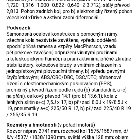
1,720–1,316–1,000–0,822–0,640–Z 3,712), stálý převod
2,813. Pohon zadních kol, pro b) elektronicky řízený pohon
všech kol xDrive a aktivní zadní diferenciál.
Podvozek
Samonosná ocelová konstrukce s pomocnými rámy;
všechna kola nezávisle zavěšena, vpředu oddělená
spodní příčná ramena a vzpěry MacPherson, vzadu
pětiprvkové zavěšení; odpružení vinutými pružinami
a teleskopickými tlumiči, na přání aktivními, příčné zkrutné
stabilizátory; kotoučové brzdy s vnitřním chlazením s
jednopístkovými plovoucími třmeny, b) vpředu pevnými
čtyřpístkovými; ABS/CBC/DBC, DSC/DTC; hřebenové
řízení s elektromechanickým posilovačem (EPS),
proměnný převod řízení podle rejdu (b) standardně, a+c)
na přání), celkový převod 14:1 (pro b) 13,6:1); kola z
lehkých slitin a+c) 7,5J x 17, b) př./zad. 8,0J x 19/8,5J x
19, pneumatiky a+c) 225/50 R 17, b) př./zad. 225/40 R 19
/ 255/35 R 19.
Rozměry a hmotnosti
(v pořadí motorů)
Rozvor náprav 2741 mm, rozchod kol 1575/1587 mm; d/
š/v 4537/ /1838/1390 mm, světlá výška 128 mm; objem