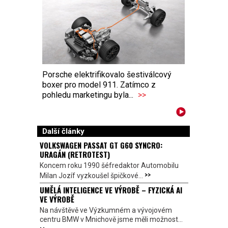
Porsche elektrifikovalo šestiválcový
boxer pro model 911. Zatímco z
pohledu marketingu byla...
>>
Další články
VOLKSWAGEN PASSAT GT G60 SYNCRO:
URAGÁN (RETROTEST)
Koncem roku 1990 šéfredaktor Automobilu
>>
Milan Jozíf vyzkoušel špičkové...
UMĚLÁ INTELIGENCE VE VÝROBĚ – FYZICKÁ AI
VE VÝROBĚ
Na návštěvě ve Výzkumném a vývojovém
centru BMW v Mnichově jsme měli možnost...