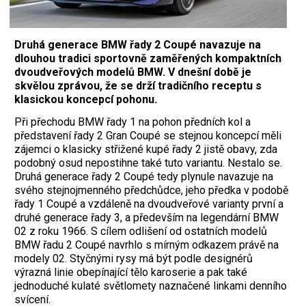
Druhá generace BMW řady 2 Coupé navazuje na
dlouhou tradici sportovně zaměřených kompaktních
dvoudveřových modelů BMW. V dnešní době je
skvělou zprávou, že se drží tradičního receptu s
klasickou koncepcí pohonu.
Při přechodu BMW řady 1 na pohon předních kol a
představení řady 2 Gran Coupé se stejnou koncepcí měli
zájemci o klasicky střižené kupé řady 2 jistě obavy, zda
podobný osud nepostihne také tuto variantu. Nestalo se.
Druhá generace řady 2 Coupé tedy plynule navazuje na
svého stejnojmenného předchůdce, jeho předka v podobě
řady 1 Coupé a vzdáleně na dvoudveřové varianty první a
druhé generace řady 3, a především na legendární BMW
02 z roku 1966. S cílem odlišení od ostatních modelů
BMW řadu 2 Coupé navrhlo s mírným odkazem právě na
modely 02. Styčnými rysy má být podle designérů
výrazná linie obepínající tělo karoserie a pak také
jednoduché kulaté světlomety naznačené linkami denního
svícení.