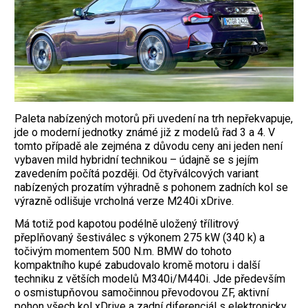
Paleta nabízených motorů při uvedení na trh nepřekvapuje,
jde o moderní jednotky známé již z modelů řad 3 a 4. V
tomto případě ale zejména z důvodu ceny ani jeden není
vybaven mild hybridní technikou – údajně se s jejím
zavedením počítá později. Od čtyřválcových variant
nabízených prozatím výhradně s pohonem zadních kol se
výrazně odlišuje vrcholná verze M240i xDrive.
Má totiž pod kapotou podélně uložený třílitrový
přeplňovaný šestiválec s výkonem 275 kW (340 k) a
točivým momentem 500 N.m. BMW do tohoto
kompaktního kupé zabudovalo kromě motoru i další
techniku z větších modelů M340i/M440i. Jde především
o osmistupňovou samočinnou převodovou ZF, aktivní
pohon všech kol xDrive a zadní diferenciál s elektronicky