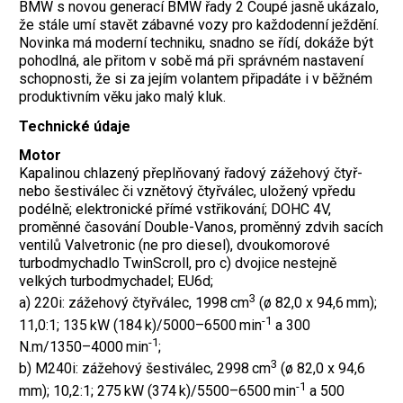
BMW s novou generací BMW řady 2 Coupé jasně ukázalo,
že stále umí stavět zábavné vozy pro každodenní ježdění.
Novinka má moderní techniku, snadno se řídí, dokáže být
pohodlná, ale přitom v sobě má při správném nastavení
schopnosti, že si za jejím volantem připadáte i v běžném
produktivním věku jako malý kluk.
Technické údaje
Motor
Kapalinou chlazený přeplňovaný řadový zážehový čtyř-
nebo šestiválec či vznětový čtyřválec, uložený vpředu
podélně; elektronické přímé vstřikování; DOHC 4V,
proměnné časování Double-Vanos, proměnný zdvih sacích
ventilů Valvetronic (ne pro diesel), dvoukomorové
turbodmychadlo TwinScroll, pro c) dvojice nestejně
velkých turbodmychadel; EU6d;
3
a) 220i: zážehový čtyřválec, 1998 cm
(ø 82,0 x 94,6 mm);
-1
11,0:1; 135 kW (184 k)/5000–6500 min
a 300
-1
N.m/1350–4000 min
;
3
b) M240i: zážehový šestiválec, 2998 cm
(ø 82,0 x 94,6
-1
mm); 10,2:1; 275 kW (374 k)/5500–6500 min
a 500