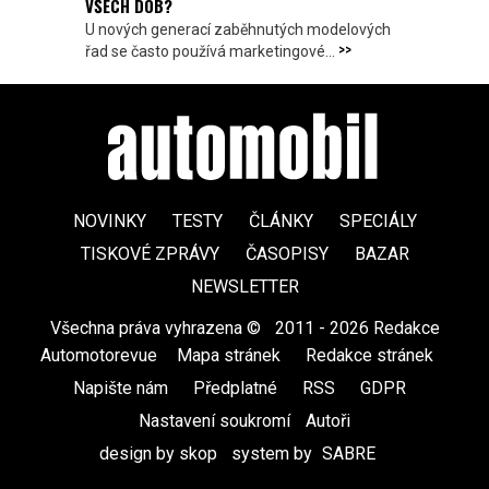
VŠECH DOB?
U nových generací zaběhnutých modelových
>>
řad se často používá marketingové...
NOVINKY
TESTY
ČLÁNKY
SPECIÁLY
TISKOVÉ ZPRÁVY
ČASOPISY
BAZAR
NEWSLETTER
Všechna práva vyhrazena ©
|
2011 - 2026 Redakce
Automotorevue
|
Mapa stránek
|
Redakce stránek
|
Napište nám
|
Předplatné
|
RSS
|
GDPR
|
Nastavení soukromí
Autoři
design by skop
|
system by
SABRE
|