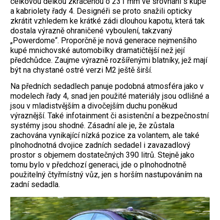
celkovou délkou zkrácenou o 231 mm ve srovnání s kupé
a kabriolety řady 4. Designéři se proto snažili opticky
zkrátit vzhledem ke krátké zádi dlouhou kapotu, která tak
dostala výrazně ohraničené vyboulení, takzvaný
„Powerdome“. Proporčně je nová generace nejmenšího
kupé mnichovské automobilky dramatičtější než její
předchůdce. Zaujme výrazně rozšířenými blatníky, jež mají
být na chystané ostré verzi M2 ještě širší.
Na předních sedadlech panuje podobná atmosféra jako v
modelech řady 4, snad jen použité materiály jsou odlišné a
jsou v mladistvějším a divočejším duchu poněkud
výraznější. Také infotainment či asistenční a bezpečnostní
systémy jsou shodné. Zásadní ale je, že zůstala
zachována vynikající nízká pozice za volantem, ale také
plnohodnotná dvojice zadních sedadel i zavazadlový
prostor s objemem dostatečných 390 litrů. Stejně jako
tomu bylo v předchozí generaci, jde o plnohodnotně
použitelný čtyřmístný vůz, jen s horším nastupováním na
zadní sedadla.