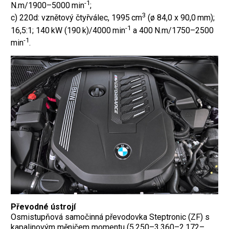
-1
N.m/1900–5000 min
;
3
c) 220d: vznětový čtyřválec, 1995 cm
(ø 84,0 x 90,0 mm);
-1
16,5:1; 140 kW (190 k)/4000 min
a 400 N.m/1750–2500
-1
min
.
Převodné ústrojí
Osmistupňová samočinná převodovka Steptronic (ZF) s
kapalinovým měničem momentu (5,250–3,360–2,172–