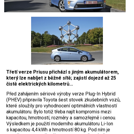
Třetí verze Priusu přichází s jiným akumulátorem,
který lze nabíjet z běžné sítě; zajistí dojezd až 25
čistě elektrických kilometrů...
Před zahájením sériové výroby verze Plug-In Hybrid
(PHEV) připravila Toyota šest stovek zkušebních vozů,
které sloužily pro vyhodnocení optimálních vlastností
akumulátoru. Bylo totiž třeba najít kompromis mezi
kapacitou, hmotností, rozměry a samozřejmě i cenou.
Výsledkem je použití moderního akumulátoru Li-Ion
s kapacitou 4,4 kWh a hmotností 80 kg. Pod ním je