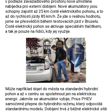
v podlaze ­zavazadlového prostoru nově umístěna
nabíječka pro externí dobíjení. Nové akumulátory jsou
schopny zajistit až 25 km čistě elektrického pohonu, a to
až do rychlosti jízdy 85 km/h. Že jde o reálnou hodnotu,
jsme se přesvědčili během testovacích jízd v Bruselu.
Čistě elektrický pohon se aktivuje speciálním tlačítkem,
a tak je pouze na řidiči, kdy jej využije.
Může například dojet do města na standardní hybridní
pohon a až v centru se spolehnout jen na elektrickou
energii. Jakmile se akumulátor vybije, Prius PHEV
samočinně přepne do hybridního re­žimu, který odpovídá
standardnímu modelu. Dobíjení trvá z běžné elektrické sítě