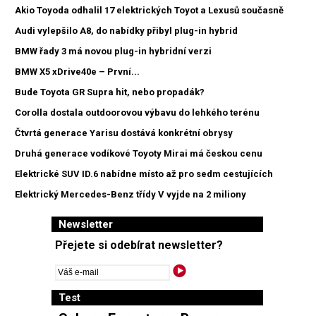
Akio Toyoda odhalil 17 elektrických Toyot a Lexusů současně
Audi vylepšilo A8, do nabídky přibyl plug-in hybrid
BMW řady 3 má novou plug-in hybridní verzi
BMW X5 xDrive40e – První...
Bude Toyota GR Supra hit, nebo propadák?
Corolla dostala outdoorovou výbavu do lehkého terénu
Čtvrtá generace Yarisu dostává konkrétní obrysy
Druhá generace vodíkové Toyoty Mirai má českou cenu
Elektrické SUV ID.6 nabídne místo až pro sedm cestujících
Elektrický Mercedes-Benz třídy V vyjde na 2 miliony
Newsletter
Přejete si odebírat newsletter?
Test