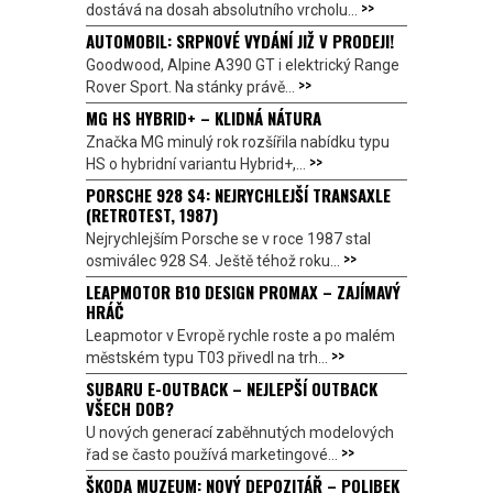
>>
dostává na dosah absolutního vrcholu...
AUTOMOBIL: SRPNOVÉ VYDÁNÍ JIŽ V PRODEJI!
Goodwood, Alpine A390 GT i elektrický Range
>>
Rover Sport. Na stánky právě...
MG HS HYBRID+ – KLIDNÁ NÁTURA
Značka MG minulý rok rozšířila nabídku typu
>>
HS o hybridní variantu Hybrid+,...
PORSCHE 928 S4: NEJRYCHLEJŠÍ TRANSAXLE
(RETROTEST, 1987)
Nejrychlejším Porsche se v roce 1987 stal
>>
osmiválec 928 S4. Ještě téhož roku...
LEAPMOTOR B10 DESIGN PROMAX – ZAJÍMAVÝ
HRÁČ
Leapmotor v Evropě rychle roste a po malém
>>
městském typu T03 přivedl na trh...
SUBARU E-OUTBACK – NEJLEPŠÍ OUTBACK
VŠECH DOB?
U nových generací zaběhnutých modelových
>>
řad se často používá marketingové...
ŠKODA MUZEUM: NOVÝ DEPOZITÁŘ – POLIBEK