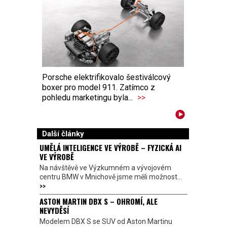
Porsche elektrifikovalo šestiválcový
boxer pro model 911. Zatímco z
pohledu marketingu byla...
>>
Další články
UMĚLÁ INTELIGENCE VE VÝROBĚ – FYZICKÁ AI
VE VÝROBĚ
Na návštěvě ve Výzkumném a vývojovém
centru BMW v Mnichově jsme měli možnost...
>>
ASTON MARTIN DBX S – OHROMÍ, ALE
NEVYDĚSÍ
Modelem DBX S se SUV od Aston Martinu