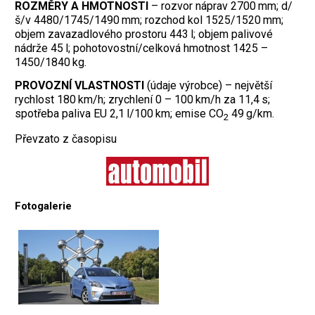
ROZMĚRY A HMOTNOSTI
– rozvor náprav 2700 mm; d/
š/v 4480/1745/1490 mm; rozchod kol 1525/1520 mm;
objem zavazadlového prostoru 443 l; objem palivové
nádrže 45 l; pohotovostní/celková hmotnost 1425 –
1450/1840 kg.
PROVOZNÍ VLASTNOSTI
(údaje výrobce) – největší
rychlost 180 km/h; zrychlení 0 – 100 km/h za 11,4 s;
spotřeba paliva EU 2,1 l/100 km; emise CO
49 g/km.
2
Převzato z časopisu
Fotogalerie