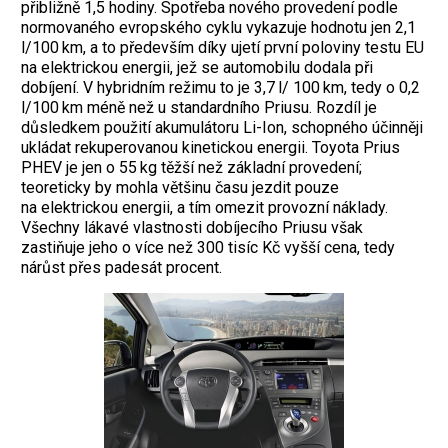
přibližně 1,5 hodiny. Spotřeba nového provedení ­podle
normovaného evropského cyklu vykazuje hodnotu jen 2,1
l/100 km, a to především díky ujetí první poloviny testu EU
na elek­trickou energii, jež se automobilu dodala při
dobíjení. V hybridním režimu to je 3,7 l/ 100 km, tedy o 0,2
l/100 km méně než u standardního Priusu. Rozdíl je
důsledkem použití akumulátoru Li-Ion, schopného účinněji
ukládat rekuperovanou kinetickou energii. Toyota Prius
PHEV je jen o 55 kg těžší než základní provedení;
teoreticky by mohla většinu času jezdit pouze
na elektrickou energii, a tím omezit provozní náklady.
Všechny lákavé vlastnosti dobíjecího Priusu však
zastiňuje jeho o více než 300 tisíc Kč vyšší cena, tedy
nárůst přes padesát procent.