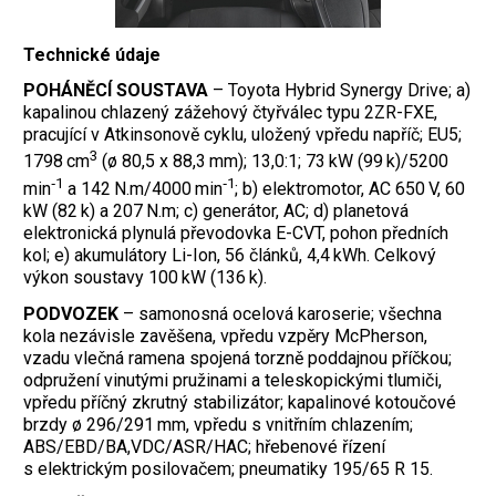
Technické údaje
POHÁNĚCÍ SOUSTAVA
– Toyota Hybrid Synergy Drive; a)
kapalinou chlazený zážehový čtyřválec typu 2ZR-FXE,
pracující v Atkinsonově cyklu, uložený vpředu napříč; EU5;
3
1798 cm
(ø 80,5 x 88,3 mm); 13,0:1; 73 kW (99 k)/5200
‑1
‑1
min
a 142 N.m/4000 min
; b) elektromotor, AC 650 V, 60
kW (82 k) a 207 N.m; c) generátor, AC; d) planetová
elektronická plynulá převodovka E-CVT, pohon předních
kol; e) akumulátory Li-Ion, 56 článků, 4,4 kWh. Celkový
výkon soustavy 100 kW (136 k).
PODVOZEK
– samonosná ocelová karoserie; všechna
kola nezávisle zavěšena, vpředu vzpěry McPherson,
vzadu vlečná ramena spojená torzně poddajnou příčkou;
odpružení vinutými pružinami a teleskopic­kými tlumiči,
vpředu příčný zkrutný stabilizátor; kapalinové kotoučové
brzdy ø 296/291 mm, vpředu s vnitřním chlazením;
ABS/EBD/BA,VDC/ASR/HAC; hřebenové řízení
s elektrickým posilovačem; pneumatiky 195/65 R 15.