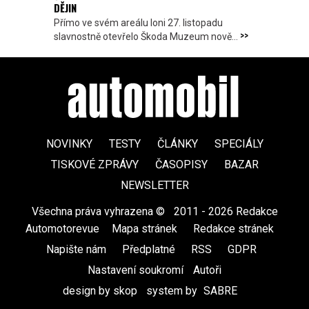
DĚJIN
Přímo ve svém areálu loni 27. listopadu
>>
slavnostně otevřelo Škoda Muzeum nově...
NOVINKY
TESTY
ČLÁNKY
SPECIÁLY
TISKOVÉ ZPRÁVY
ČASOPISY
BAZAR
NEWSLETTER
Všechna práva vyhrazena ©
|
2011 - 2026 Redakce
Automotorevue
|
Mapa stránek
|
Redakce stránek
|
Napište nám
|
Předplatné
|
RSS
|
GDPR
|
Nastavení soukromí
Autoři
design by skop
|
system by
SABRE
|