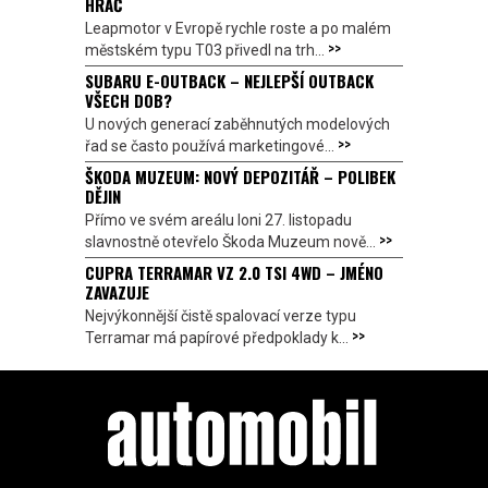
HRÁČ
Leapmotor v Evropě rychle roste a po malém
>>
městském typu T03 přivedl na trh...
SUBARU E-OUTBACK – NEJLEPŠÍ OUTBACK
VŠECH DOB?
U nových generací zaběhnutých modelových
>>
řad se často používá marketingové...
ŠKODA MUZEUM: NOVÝ DEPOZITÁŘ – POLIBEK
DĚJIN
Přímo ve svém areálu loni 27. listopadu
>>
slavnostně otevřelo Škoda Muzeum nově...
CUPRA TERRAMAR VZ 2.0 TSI 4WD – JMÉNO
ZAVAZUJE
Nejvýkonnější čistě spalovací verze typu
>>
Terramar má papírové předpoklady k...