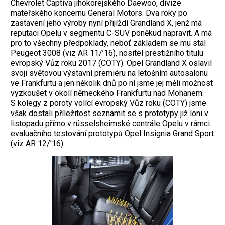
Chevrolet Captiva jihokorejského Daewoo, divize
mateřského koncernu General Motors. Dva roky po
zastavení jeho výroby nyní přijíždí Grandland X, jenž má
reputaci Opelu v segmentu C-SUV poněkud napravit. A má
pro to všechny předpoklady, neboť základem se mu stal
Peugeot 3008 (viz AR 11/’16), nositel prestižního titulu
evropský Vůz roku 2017 (COTY). Opel Grandland X oslavil
svoji světovou výstavní premiéru na letošním autosalonu
ve Frankfurtu a jen několik dnů po ní jsme jej měli možnost
vyzkoušet v okolí německého Frankfurtu nad Mohanem.
S kolegy z poroty volící evropský Vůz roku (COTY) jsme
však dostali příležitost seznámit se s prototypy již loni v
listopadu přímo v rüsselsheimské centrále Opelu v rámci
evaluačního testování prototypů Opel Insignia Grand Sport
(viz AR 12/’16).