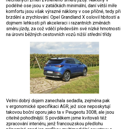
podélné ose jsou v zatáčkách minimální, daní větší míře
komfortu jsou však výrazné náklony v ose příčné, tedy při
brzdění a zrychlování. Opel Grandland X oslovil hbitostí a
dojmem lehkosti při akceleraci i razantních změnách
směru jízdy, za což vděčí především své nízké hmotnosti
na úrovni běžných cestovních vozů nižší střední třídy.
Velmi dobrý dojem zanechala sedadla, zejména pak
v ergonomické specifikaci AGR, jež sice neposkytují
takovou boční oporu jako ta v Peugeotu 3008, ale jsou
citelně pohodlnější. S povděkem jsme kvitovali též
zpracování interiéru, jenž francouzskou předlohu