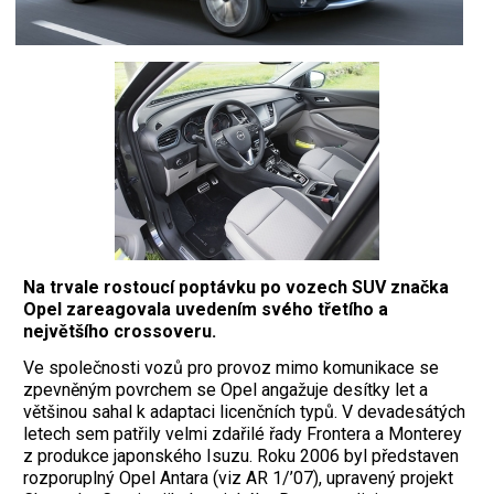
Na trvale rostoucí poptávku po vozech SUV značka
Opel zareagovala uvedením svého třetího a
největšího crossoveru.
V
e společnosti vozů pro provoz mimo komunikace se
zpevněným povrchem se Opel angažuje desítky let a
většinou sahal k adaptaci licenčních typů. V devadesátých
letech sem patřily velmi zdařilé řady Frontera a Monterey
z produkce japonského Isuzu. Roku 2006 byl představen
rozporuplný Opel Antara (viz AR 1/’07), upravený projekt