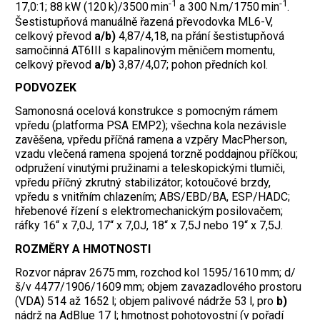
-1
-1
17,0:1; 88 kW (120 k)/3500 min
a 300 N.m/1750 min
.
Šestistupňová manuálně řazená převodovka ML6-V,
celkový převod
a/b)
4,87/4,18, na přání šestistupňová
samočinná AT6III s kapalinovým měničem momentu,
celkový převod
a/b)
3,87/4,07; pohon předních kol.
PODVOZEK
Samonosná ocelová konstrukce s pomocným rámem
vpředu (platforma PSA EMP2); všechna kola nezávisle
zavěšena, vpředu příčná ramena a vzpěry MacPherson,
vzadu vlečená ramena spojená torzně poddajnou příčkou;
odpružení vinutými pružinami a teleskopickými tlumiči,
vpředu příčný zkrutný stabilizátor; kotoučové brzdy,
vpředu s vnitřním chlazením; ABS/EBD/BA, ESP/HADC;
hřebenové řízení s elektromechanickým posilovačem;
ráfky 16“ x 7,0J, 17“ x 7,0J, 18“ x 7,5J nebo 19“ x 7,5J.
ROZMĚRY A HMOTNOSTI
Rozvor náprav 2675 mm, rozchod kol 1595/1610 mm; d/
š/v 4477/1906/1609 mm; objem zavazadlového prostoru
(VDA) 514 až 1652 l; objem palivové nádrže 53 l, pro
b)
nádrž na AdBlue 17 l; hmotnost pohotovostní (v pořadí