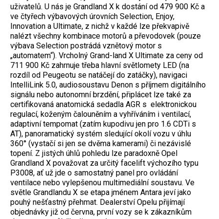
uživatelů.
U nás je Grandland X k dostání od 479 900 Kč a
ve čtyřech výbavových úrovních Selection, Enjoy,
Innovation a Ultimate, z nichž v každé lze překvapivě
nalézt všechny kombinace motorů a převodovek (pouze
výbava Selection postrádá vznětový motor s
„automatem“). Vrcholný Grand-land X Ultimate za ceny od
711 900 Kč zahrnuje třeba hlavní světlomety LED (na
rozdíl od Peugeotu se natáčejí do zatáčky), navigaci
IntelliLink 5.0, audiosoustavu Denon s příjmem digitálního
signálu nebo autonomní brzdění, připlácet lze také za
certifikovaná anatomická sedadla AGR s elektronickou
regulací, koženým čalouněním a vyhříváním i ventilací,
adaptivní tempomat (zatím kupodivu jen pro 1.6 CDTi s
AT), panoramatický systém sledující okolí vozu v úhlu
360° (vystačí si jen se dvěma kamerami) či nezávislé
topení. Z jistých úhlů pohledu lze paradoxně Opel
Grandland X považovat za určitý facelift výchozího typu
P3008, ať už jde o samostatný panel pro ovládání
ventilace nebo vylepšenou multimediální soustavu. Ve
světle Grandlandu X se etapa jménem Antara jeví jako
pouhý nešťastný přehmat. Dealerství Opelu přijímají
objednávky již od června, první vozy se k zákazníkům