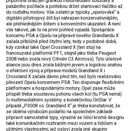
připomíná snad jen grafikou multimediální soustavy a
palubního počítače a potřebou držet startovací tlačítko až
do rozběhu motoru. Vše ostatní je typicky „opelovské“ a
digitální přístrojový štít byl nahrazen konzervativnějším,
ale přehlednějším štítem s konvenčními ukazateli. A není
vše takové, jak to na první pohled vypadá. Spolupráce
koncernu PSA a Opelu na přípravě nového Grandlandu X
začala přibližně před čtyřmi lety, tedy v podobné době,
kdy vznikal také Opel Crossland X (ten stojí na
francouzské platformě PF1, stejně jako třeba Peugeot
2008 nebo zcela nový Citroën C3 Aircross). Tyto účelové
aliance jsou dnes zcela běžným jevem a logickou snahou
o efektivní vývoj a příprava modelů Grandland X i
Crossland X začala dávno před tím, než bylo realizováno
převzetí Opelu koncernem PSA. Ten disponuje flexibilními
platformami a hospodárnými motory, Opel zase může
přispět třeba soustavou pohonu všech kol (tu PSA nemá)
či multimediálními systémy s konektivitou OnStar. V
případě „P3008 vs. Grandland X“ je třeba konstatovat, že
se oběma výrobcům podařilo na společném základě
připravit samostatné typy, výrazně se lišící kromě designu
také komunikačním rozhraním mezi vozem a řidičem a
užitnými vlastnostmi, jež osloví zcela jiné skupiny