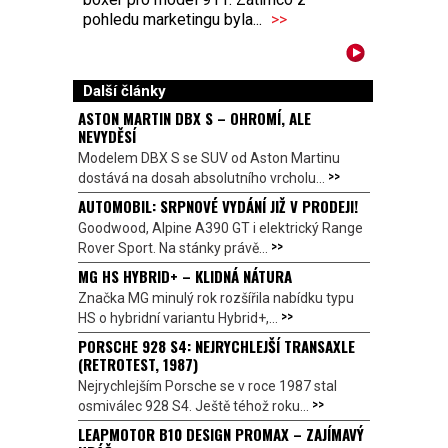
pohledu marketingu byla...
>>
Další články
ASTON MARTIN DBX S – OHROMÍ, ALE
NEVYDĚSÍ
Modelem DBX S se SUV od Aston Martinu
>>
dostává na dosah absolutního vrcholu...
AUTOMOBIL: SRPNOVÉ VYDÁNÍ JIŽ V PRODEJI!
Goodwood, Alpine A390 GT i elektrický Range
>>
Rover Sport. Na stánky právě...
MG HS HYBRID+ – KLIDNÁ NÁTURA
Značka MG minulý rok rozšířila nabídku typu
>>
HS o hybridní variantu Hybrid+,...
PORSCHE 928 S4: NEJRYCHLEJŠÍ TRANSAXLE
(RETROTEST, 1987)
Nejrychlejším Porsche se v roce 1987 stal
>>
osmiválec 928 S4. Ještě téhož roku...
LEAPMOTOR B10 DESIGN PROMAX – ZAJÍMAVÝ