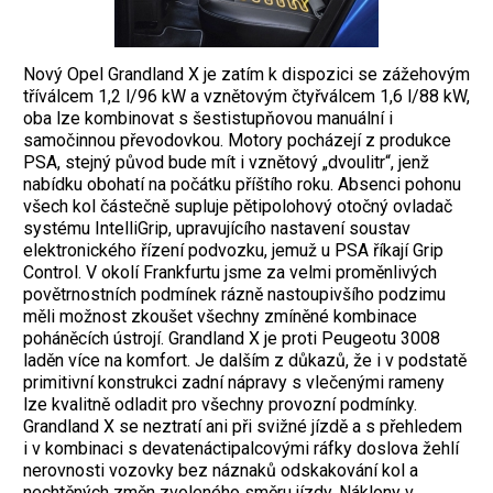
Nový Opel Grandland X je zatím k dispozici se zážehovým
tříválcem 1,2 l/96 kW a vznětovým čtyřválcem 1,6 l/88 kW,
oba lze kombinovat s šestistupňovou manuální i
samočinnou převodovkou. Motory pocházejí z produkce
PSA, stejný původ bude mít i vznětový „dvoulitr“, jenž
nabídku obohatí na počátku příštího roku. Absenci pohonu
všech kol částečně supluje pětipolohový otočný ovladač
systému IntelliGrip, upravujícího nastavení soustav
elektronického řízení podvozku, jemuž u PSA říkají Grip
Control. V okolí Frankfurtu jsme za velmi proměnlivých
povětrnostních podmínek rázně nastoupivšího podzimu
měli možnost zkoušet všechny zmíněné kombinace
poháněcích ústrojí. Grandland X je proti Peugeotu 3008
laděn více na komfort. Je dalším z důkazů, že i v podstatě
primitivní konstrukci zadní nápravy s vlečenými rameny
lze kvalitně odladit pro všechny provozní podmínky.
Grandland X se neztratí ani při svižné jízdě a s přehledem
i v kombinaci s devatenáctipalcovými ráfky doslova žehlí
nerovnosti vozovky bez náznaků odskakování kol a
nechtěných změn zvoleného směru jízdy. Náklony v