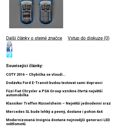
Další články o stejné značce
|
Vstup do diskuze (0)
Související články:
COTY 2016 – Chybička se vloudí…
Dodávku Ford E-Transit budou testovat sami dopravci
Fúzí Fiat Chrysler a PSA Group vznikne čtvrtá největší
automobilka
Klassiker Treffen Rüsselsheim – Největší jednodenní sraz
Mercedes SL bude lehký a pevný, dostane i pohon 4x4
Modernizovaná Insignia dostane nejnovější generaci LED
světlometů