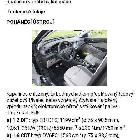
dostanou v průběhu listopadu.
Technické údaje
POHÁNĚCÍ ÚSTROJÍ
Kapalinou chlazený, turbodmychadlem přeplňovaný řadový
zážehový tříválec nebo vznětový čtyřválec, uložený
vpředu napříč; elektronické přímé vstřikování paliva;
stop/start, EU6;
3
a) 1.2 DIT:
typ EB2DTS; 1199 cm
(ø 75 x 90,5 mm),
-1
-1
10,5:1; 96 kW (130 k)/5550 min
a 230 N.m/1750 min
;
3
b) 1.6 CDTi:
typ DV6FC; 1560 cm
(ø 75 x 88,3 mm),