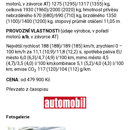
motorů, v závorce AT) 1275 (1295)/1317 (1355) kg,
celková 1930 (1960)/2000 (2020) kg; hmotnost přívěsu
nebrzděného 670 (680)/690 (710) kg, brzděného 1350
(1100)/1400 (1200) kg; stopový průměr otáčení 11,05 m.
PROVOZNÍ VLASTNOSTI
(údaje výrobce, v pořadí
motorů
a/b
, v závorce AT)
Největší rychlost 188 (188)/189 (185) km/h; zrychlení 0 –
100 km/h za 11,1 (10,9)/11,8 (12,2) s; spotřeba paliva EU
město 6,0 (6,3)/4,7 (4,9) l/100 km, mimo město 4,5
(4,7)/3,5 (4,0) l/100 km,kombinace 5,1 (5,2)/4,0 (4,3) l/100
km; emise CO
117 (120)/104 (112) g/km.
2
CENA:
od 479 900 Kč
Převzato z časopisu
Fotogalerie