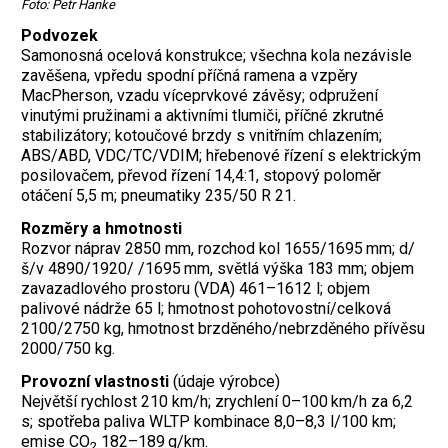
Foto: Petr Hanke
Podvozek
Samonosná ocelová konstrukce; všechna kola nezávisle
zavěšena, vpředu spodní příčná ramena a vzpěry
MacPherson, vzadu víceprvkové závěsy; odpružení
vinutými pružinami a aktivními tlumiči, příčné zkrutné
stabilizátory; kotoučové brzdy s vnitřním chlazením;
ABS/ABD, VDC/TC/VDIM; hřebenové řízení s elektrickým
posilovačem, převod řízení 14,4:1, stopový poloměr
otáčení 5,5 m; pneumatiky 235/50 R 21.
Rozměry a hmotnosti
Rozvor náprav 2850 mm, rozchod kol 1655/1695 mm; d/
š/v 4890/1920/ /1695 mm, světlá výška 183 mm; objem
zavazadlového prostoru (VDA) 461–1612 l; objem
palivové nádrže 65 l; hmotnost pohotovostní/celková
2100/2750 kg, hmotnost brzděného/nebrzděného přívěsu
2000/750 kg.
Provozní vlastnosti
(údaje výrobce)
Největší rychlost 210 km/h; zrychlení 0–100 km/h za 6,2
s; spotřeba paliva WLTP kombinace 8,0–8,3 l/100 km;
emise CO
182–189 g/km.
2