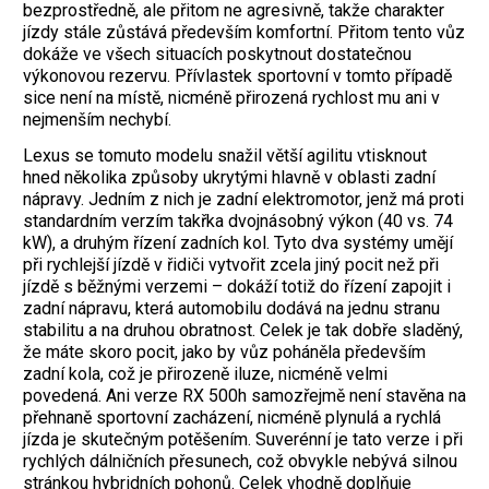
bezprostředně, ale přitom ne agresivně, takže charakter
jízdy stále zůstává především komfortní. Přitom tento vůz
dokáže ve všech situacích poskytnout dostatečnou
výkonovou rezervu. Přívlastek sportovní v tomto případě
sice není na místě, nicméně přirozená rychlost mu ani v
nejmenším nechybí.
Lexus se tomuto modelu snažil větší agilitu vtisknout
hned několika způsoby ukrytými hlavně v oblasti zadní
nápravy. Jedním z nich je zadní elektromotor, jenž má proti
standardním verzím takřka dvojnásobný výkon (40 vs. 74
kW), a druhým řízení zadních kol. Tyto dva systémy umějí
při rychlejší jízdě v řidiči vytvořit zcela jiný pocit než při
jízdě s běžnými verzemi – dokáží totiž do řízení zapojit i
zadní nápravu, která automobilu dodává na jednu stranu
stabilitu a na druhou obratnost. Celek je tak dobře sladěný,
že máte skoro pocit, jako by vůz poháněla především
zadní kola, což je přirozeně iluze, nicméně velmi
povedená. Ani verze RX 500h samozřejmě není stavěna na
přehnaně sportovní zacházení, nicméně plynulá a rychlá
jízda je skutečným potěšením. Suverénní je tato verze i při
rychlých dálničních přesunech, což obvykle nebývá silnou
stránkou hybridních pohonů. Celek vhodně doplňuje