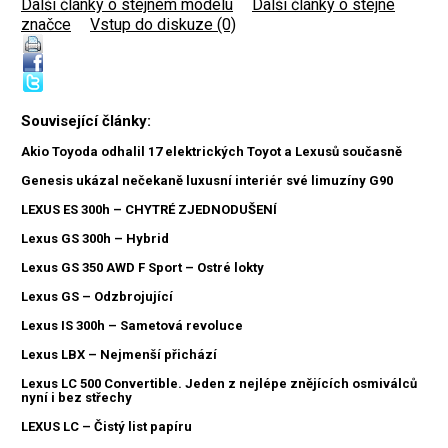
Další články o stejném modelu
|
Další články o stejné
značce
|
Vstup do diskuze (0)
Související články:
Akio Toyoda odhalil 17 elektrických Toyot a Lexusů současně
Genesis ukázal nečekaně luxusní interiér své limuzíny G90
LEXUS ES 300h – CHYTRÉ ZJEDNODUŠENÍ
Lexus GS 300h – Hybrid
Lexus GS 350 AWD F Sport – Ostré lokty
Lexus GS – Odzbrojující
Lexus IS 300h – Sametová revoluce
Lexus LBX – Nejmenší přichází
Lexus LC 500 Convertible. Jeden z nejlépe znějících osmiválců
nyní i bez střechy
LEXUS LC – Čistý list papíru