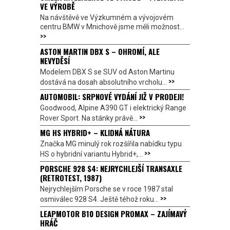
VE VÝROBĚ
Na návštěvě ve Výzkumném a vývojovém
centru BMW v Mnichově jsme měli možnost...
>>
ASTON MARTIN DBX S – OHROMÍ, ALE
NEVYDĚSÍ
Modelem DBX S se SUV od Aston Martinu
>>
dostává na dosah absolutního vrcholu...
AUTOMOBIL: SRPNOVÉ VYDÁNÍ JIŽ V PRODEJI!
Goodwood, Alpine A390 GT i elektrický Range
>>
Rover Sport. Na stánky právě...
MG HS HYBRID+ – KLIDNÁ NÁTURA
Značka MG minulý rok rozšířila nabídku typu
>>
HS o hybridní variantu Hybrid+,...
PORSCHE 928 S4: NEJRYCHLEJŠÍ TRANSAXLE
(RETROTEST, 1987)
Nejrychlejším Porsche se v roce 1987 stal
>>
osmiválec 928 S4. Ještě téhož roku...
LEAPMOTOR B10 DESIGN PROMAX – ZAJÍMAVÝ
HRÁČ