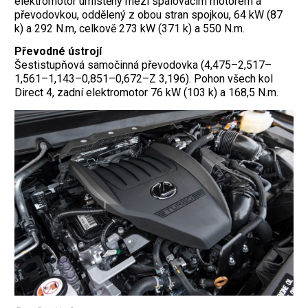
elektromotor umístěný mezi spalovacím motorem a
převodovkou, oddělený z obou stran spojkou, 64 kW (87
k) a 292 N.m, celkově 273 kW (371 k) a 550 N.m.
Převodné ústrojí
Šestistupňová samočinná převodovka (4,475–2,517–
1,561–1,143–0,851–0,672–Z 3,196). Pohon všech kol
Direct 4, zadní elektromotor 76 kW (103 k) a 168,5 N.m.