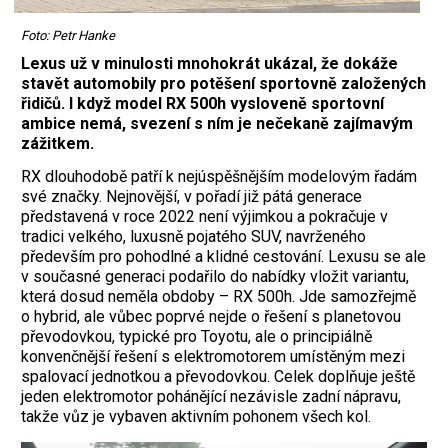
Foto: Petr Hanke
Lexus už v minulosti mnohokrát ukázal, že dokáže
stavět automobily pro potěšení sportovně založených
řidičů. I když model RX 500h vysloveně sportovní
ambice nemá, svezení s ním je nečekaně zajímavým
zážitkem.
RX dlouhodobě patří k nejúspěšnějším modelovým řadám
své značky. Nejnovější, v pořadí již pátá generace
představená v roce 2022 není výjimkou a pokračuje v
tradici velkého, luxusně pojatého SUV, navrženého
především pro pohodlné a klidné cestování. Lexusu se ale
v současné generaci podařilo do nabídky vložit variantu,
která dosud neměla obdoby – RX 500h. Jde samozřejmě
o hybrid, ale vůbec poprvé nejde o řešení s planetovou
převodovkou, typické pro Toyotu, ale o principiálně
konvenčnější řešení s elektromotorem umístěným mezi
spalovací jednotkou a převodovkou. Celek doplňuje ještě
jeden elektromotor pohánějící nezávisle zadní nápravu,
takže vůz je vybaven aktivním pohonem všech kol.