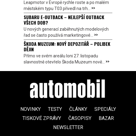
Leapmotor v Evropě rychle roste a po malém
>>
městském typu T03 přivedl na trh...
SUBARU E-OUTBACK – NEJLEPŠÍ OUTBACK
VŠECH DOB?
U nových generací zaběhnutých modelových
>>
řad se často používá marketingové...
ŠKODA MUZEUM: NOVÝ DEPOZITÁŘ – POLIBEK
DĚJIN
Přímo ve svém areálu loni 27. listopadu
>>
slavnostně otevřelo Škoda Muzeum nově...
NOVINKY
TESTY
ČLÁNKY
SPECIÁLY
TISKOVÉ ZPRÁVY
ČASOPISY
BAZAR
NEWSLETTER