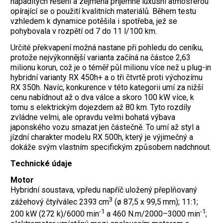
nápaditých řešení a zejména příjemně luxusní atmosférou
opírající se o použití kvalitních materiálů. Během testu
vzhledem k dynamice potěšila i spotřeba, jež se
pohybovala v rozpětí od 7 do 11 l/100 km.
Určité překvapení možná nastane při pohledu do ceníku,
protože nejvýkonnější varianta začíná na částce 2,63
milionu korun, což je o téměř půl milionu více než u plug-in
hybridní varianty RX 450h+ a o tři čtvrtě proti výchozímu
RX 350h. Navíc, konkurence v této kategorii umí za nižší
cenu nabídnout až o dva válce a skoro 100 kW více, k
tomu s elektrickým dojezdem až 80 km. Tyto rozdíly
zvládne velmi, ale opravdu velmi bohatá výbava
japonského vozu smazat jen částečně. To umí až styl a
jízdní charakter modelu RX 500h, který je výjimečný a
dokáže svým vlastním specifickým způsobem nadchnout.
Technické údaje
Motor
Hybridní soustava, vpředu napříč uložený přeplňovaný
3
zážehový čtyřválec 2393 cm
(ø 87,5 x 99,5 mm); 11:1;
-1
-1
200 kW (272 k)/6000 min
a 460 N.m/2000–3000 min
;