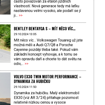
často považován za etalon jízdních
vlastností. Nová generace tedy má laťku
nastavenou velmi vysoko, ale podaří se jí
ji...
>>
BENTLEY BENTAYGA S – MÍT NĚCO VÍC…
29.10.2024 13:05
Mít něco víc… Volkswagen Touareg už jste
možná měli a Audi Q7/Q8 a Porsche
Cayenne později třeba také. Pokud vám
základní koncept vyhovuje, a k tomu se
vám opravdu daří a chcete to dát světu na
odiv,...
>>
VOLVO EX30 TWIN MOTOR PERFORMANCE –
DYNAMIKA ZA HUBIČKU
29.10.2024 11:50
Dynamika za hubičku. Malý elektromobil
EX30 (viz AR 3/’24) přitahuje pozornost
relativně nízkou cenou a vysoce