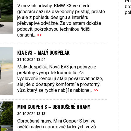
Por
V mezích odvahy. BMW X3 ve čtvrté
bo
generaci sází na osvědčený přístup, přesto
poh
je ale z pohledu designu a interiéru
překvapivě odvážné. Za volantem dokáže
pobavit, pokrokovou technikou řidiči
usnadní...
>>
KIA EV3 – MALÝ DOSPĚLÁK
31.10.2024 13:54
Malý dospělák. Nová EV3 jen potvrzuje
překotný vývoj elektromobilů. Za
vysloveně levnou ji stále považovat nelze,
ale jde o dostupný komfortní a prostorný
vůz, který se rychle nabíjí a nabídne...
>>
MINI COOPER S – OBROUŠENÉ HRANY
30.10.2024 13:13
Obroušené hrany. Mini Cooper S byl ve
světě malých sportovně laděných vozů