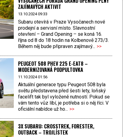
VYSOČANECH POŘÁDÁ GRAND OPENING PLNÝ
ZAJÍMAVÝCH AKTIVIT
13.10.2024 09:33
Subaru otevírá v Praze Vysočanech nové
prodejní a servisní místo. Slavnostní
otevření – Grand Opening – se koná 16.
října od 8 do 18 hodin na Kolbenově 273/3.
Během něj bude připraven zajímavý...
>>
PEUGEOT 508 PHEV 225 E-EAT8 –
MODERNIZOVANÁ PODPULTOVKA
11.10.2024 01:56
Aktuální generace typu Peugeot 508 byla
světu představena před šesti lety, loňský
facelift tak byl vyloženě nutností. Pokud se
vám tento vůz líbí, je potřeba si o něj říci. V
oficiální nabídce už ho...
>>
3X SUBARU: CROSSTREK, FORESTER,
OUTBACK – TROJLÍSTEK