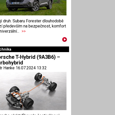
ný druh. Subaru Forester dlouhodobě
zí především na bezpečnost, komfort
niverzální...
>>
chnika
rsche T-Hybrid (9A3B6) –
rbohybrid
tr Hanke 16.07.2024 13:32