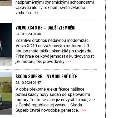
nadprůměrnými dynamickými schopnostmi.
Opravdu ale i v reálném světě zvládne
vrcholná...
>>
VOLVO XC40 B3 – DALŠÍ ZJEMNĚNÍ
24.10.2024 01:30
Zdánlivě drobnou nedávnou modernizaci
Volva XC40 se zážehovým motorem 2,0
litru poznáte takřka okamžitě po rozjezdu.
Prim hraje celková jemnost a kultivovanost
jak motoru, tak převodovky.
>>
ŠKODA SUPERB – VYMODLENÉ DÍTĚ
22.10.2024 01:47
V době překotné elektrifikace našince
potěší každý nový sedan se spalovacími
motory. Tento se sice již nevyrábí u nás, ale
v České republice jej vyvinuli. Škoda
Superb čtvrté novodobé generace...
>>