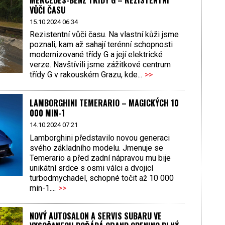
MERCEDES-BENZ TŘÍDY G – REZISTENTNÍ
VŮČI ČASU
15.10.2024 06:34
Rezistentní vůči času. Na vlastní kůži jsme
poznali, kam až sahají terénní schopnosti
modernizované třídy G a její elektrické
verze. Navštívili jsme zážitkové centrum
třídy G v rakouském Grazu, kde...
>>
LAMBORGHINI TEMERARIO – MAGICKÝCH 10
000 MIN-1
14.10.2024 07:21
Lamborghini představilo novou generaci
svého základního modelu. Jmenuje se
Temerario a před zadní nápravou mu bije
unikátní srdce s osmi válci a dvojicí
turbodmychadel, schopné točit až 10 000
min-1....
>>
NOVÝ AUTOSALON A SERVIS SUBARU VE