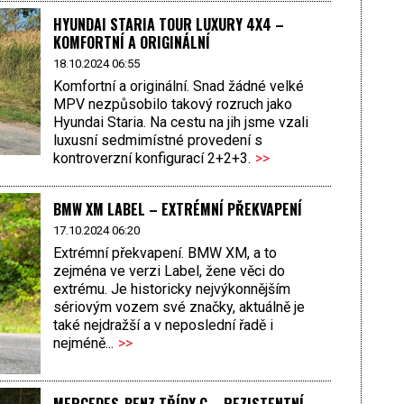
HYUNDAI STARIA TOUR LUXURY 4X4 –
KOMFORTNÍ A ORIGINÁLNÍ
18.10.2024 06:55
Komfortní a originální. Snad žádné velké
MPV nezpůsobilo takový rozruch jako
Hyundai Staria. Na cestu na jih jsme vzali
luxusní sedmimístné provedení s
kontroverzní konfigurací 2+2+3.
>>
BMW XM LABEL – EXTRÉMNÍ PŘEKVAPENÍ
17.10.2024 06:20
Extrémní překvapení. BMW XM, a to
zejména ve verzi Label, žene věci do
extrému. Je historicky nejvýkonnějším
sériovým vozem své značky, aktuálně je
také nejdražší a v neposlední řadě i
nejméně...
>>