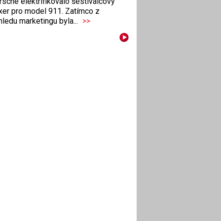
sche elektrifikovalo šestiválcový
xer pro model 911. Zatímco z
ledu marketingu byla...
>>