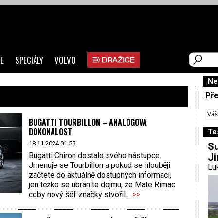
E
SPECIÁLY
VOLVO
Ne
Pře
BUGATTI TOURBILLON – ANALOGOVÁ
DOKONALOST
Te
18.11.2024 01:55
Su
Bugatti Chiron dostalo svého nástupce.
Ji
Jmenuje se Tourbillon a pokud se hlouběji
Luk
začtete do aktuálně dostupných informací,
jen těžko se ubráníte dojmu, že Mate Rimac
coby nový šéf značky stvořil...
>>