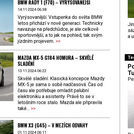
BMW ŘADY 1 (F70) – VYRÝSOVANĚJŠÍ
14.11.2024 06:38
Vyrýsovanější. Vstupenka do světa BMW
letos přichází v nové generaci. Technicky
Ji
navazuje na předchůdce, je ale celkově
sá
sportovnější, a to jak na pohled, tak svým
a u
jízdním projevem.
>>
MAZDA MX-5 G184 HOMURA – SKVĚLÉ
Te
SLADĚNÍ
Po
13.11.2024 06:22
Tu
Skvělé sladění. Klasická koncepce Mazdy
Pe
MX-5 je sama o sobě nadčasová. Čas od
času ale potřebuje omladit palubní
elektroniku a asistenty. Právě to se v
letošním roce stalo. Mazda ale připravila
také...
>>
BMW X3 (G45) – V MEZÍCH ODVAHY
01.11.2024 06:11