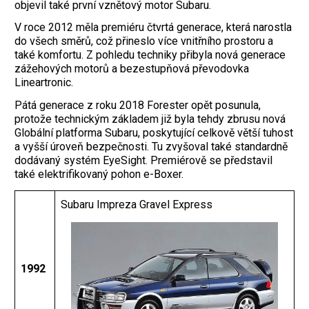
objevil také první vznětový motor Subaru.
V roce 2012 měla premiéru čtvrtá generace, která narostla
do všech směrů, což přineslo více vnitřního prostoru a
také komfortu. Z pohledu techniky přibyla nová generace
zážehových motorů a bezestupňová převodovka
Lineartronic.
Pátá generace z roku 2018 Forester opět posunula,
protože technickým základem již byla tehdy zbrusu nová
Globální platforma Subaru, poskytující celkově větší tuhost
a vyšší úroveň bezpečnosti. Tu zvyšoval také standardně
dodávaný systém EyeSight. Premiérově se představil
také elektrifikovaný ­pohon e-Boxer.
Subaru Impreza Gravel Express
1992