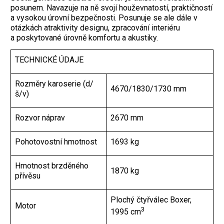
posunem. Navazuje na ně svojí houževnatostí, praktičností
a vysokou úrovní bezpečnosti. Posunuje se ale dále v
otázkách atraktivity designu, zpracování interiéru
a poskytované úrovně komfortu a akustiky.
TECHNICKÉ ÚDAJE
Rozměry karoserie (d/
4670/1830/1730 mm
š/v)
Rozvor náprav
2670 mm
Pohotovostní hmotnost
1693 kg
Hmotnost brzděného
1870 kg
přívěsu
Plochý čtyřválec Boxer,
Motor
3
1995 cm