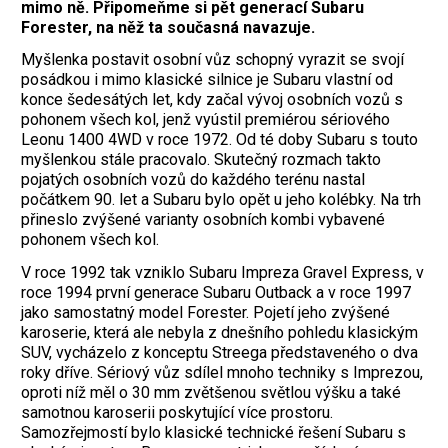
mimo ně. Připomeňme si pět generací Subaru
Forester, na něž ta současná navazuje.
Myšlenka postavit osobní vůz schopný vyrazit se svojí
posádkou i mimo klasické silnice je Subaru vlastní od
konce šedesátých let, kdy začal vývoj osobních vozů s
pohonem všech kol, jenž vyústil premiérou sériového
Leonu 1400 4WD v roce 1972. Od té doby Subaru s touto
myšlenkou stále pracovalo. Skutečný rozmach takto
pojatých osobních vozů do každého terénu nastal
počátkem 90. let a Subaru bylo opět u jeho kolébky. Na trh
přineslo zvýšené varianty osobních kombi vybavené
pohonem všech kol.
V roce 1992 tak vzniklo Subaru Impreza Gravel Express, v
roce 1994 první generace Subaru Outback a v roce 1997
jako samostatný model Forester. Pojetí jeho zvýšené
karoserie, která ale nebyla z dnešního pohledu klasickým
SUV, vycházelo z konceptu Streega představeného o dva
roky dříve. Sériový vůz sdílel mnoho techniky s Imprezou,
oproti níž měl o 30 mm zvětšenou světlou výšku a také
samotnou karoserii poskytující více prostoru.
Samozřejmostí bylo klasické technické řešení Subaru s