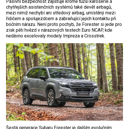
Pasivní bezpečnost zajišťuje kromě tužší karoserie a
chytřejších asistenčních systémů také devět airbagů,
mezi nimiž nechybí ani středový airbag, umístěný mezi
řidičem a spolujezdcem a zabraňující jejich kontaktu při
bočním nárazu. Není proto pochyb, že Forester si jede pro
zisk pěti hvězd v nárazových testech Euro NCAP, kde
nedávno excelovaly modely Impreza a Crosstrek.
Šestá generace Subaru Forester je dalším evolučním