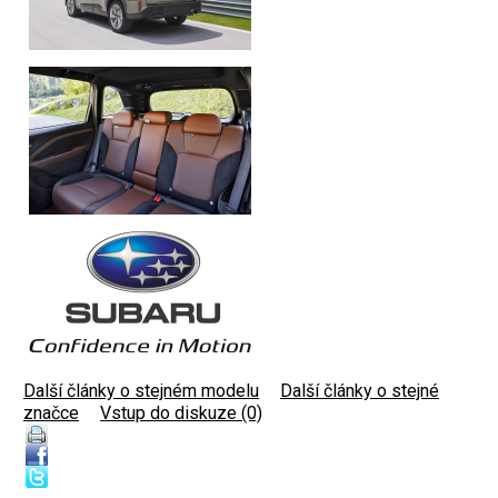
Další články o stejném modelu
|
Další články o stejné
značce
|
Vstup do diskuze (0)