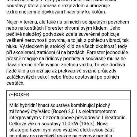
soustavy, která pomáhá s rozjezdem a umožňuje
extrémně jemné dávkování hnací síly ke kolům.
Nejen v terénu, ale také na silnicích se špatným povrchem
nebo na kostkách Forester ohromí svým klidem. Jeho
pečlivě naladěný podvozek zcela suverénně pohlcuje
veškeré nerovnosti povrchu, a to jak z pohledu vibrací, tak
hluku. Výsledkem je stoický klid za všech okolností, tedy
při akceleraci, zatáčení či na brzdách. Forester jednoduše
přesně reaguje na řidičovy podněty a současně mu na ně
dává přesně definovanou zpětnou vazbu. To vše dodává
jízdě klid a umožňuje až překvapivě svižné průjezdy
zatáčkovitých sekcí, nebo třeba cestování po polních
cestách.
e-BOXER
Mild hybridní hnací soustava kombinující plochý
zážehový čtyřválec (Boxer) 2,0 l s elektromotorem
integrovaným v bezestupňové převodovce Lineatronic.
Celkový výkon soustavy 100 kW (136 k). Nová
strategie řízení nyní více využívá elektrickou část
soustavy pro rychlejší reakce na plynový pedál a