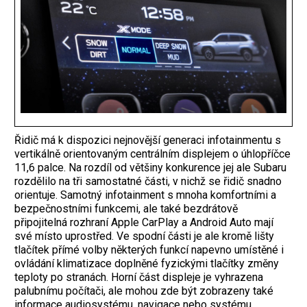
Řidič má k dispozici nejnovější generaci infotainmentu s
vertikálně orientovaným centrálním displejem o úhlopříčce
11,6 palce. Na rozdíl od většiny konkurence jej ale Subaru
rozdělilo na tři samostatné části, v nichž se řidič snadno
orientuje. Samotný infotainment s mnoha komfortními a
bezpečnostními funkcemi, ale také bezdrátově
připojitelná rozhraní Apple CarPlay a Android Auto mají
své místo uprostřed. Ve spodní části je ale kromě lišty
tlačítek přímé volby některých funkcí napevno umístěné i
ovládání klimatizace doplněné fyzickými tlačítky změny
teploty po stranách. Horní část displeje je vyhrazena
palubnímu počítači, ale mohou zde být zobrazeny také
informace audiosystému, navigace nebo systému