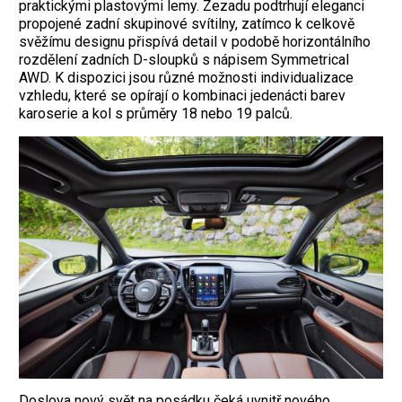
praktickými plastovými lemy. Zezadu podtrhují eleganci
propojené zadní skupinové svítilny, zatímco k celkově
svěžímu designu přispívá detail v podobě horizontálního
rozdělení zadních D-sloupků s nápisem Symmetrical
AWD. K dispozici jsou různé možnosti individualizace
vzhledu, které se opírají o kombinaci jedenácti barev
karoserie a kol s průměry 18 nebo 19 palců.
Doslova nový svět na posádku čeká uvnitř nového