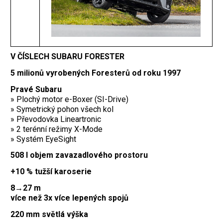
V ČÍSLECH SUBARU FORESTER
5 milionů vyrobených Foresterů od roku 1997
Pravé Subaru
» Plochý motor e-Boxer (SI-Drive)
» Symetrický pohon všech kol
» Převodovka Lineartronic
» 2 terénní režimy X-Mode
» Systém EyeSight
508 l objem zavazadlového prostoru
+10 % tužší karoserie
8→27 m
více než 3x více lepených spojů
220 mm světlá výška