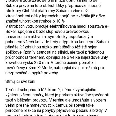
vibrace a podvozek se o ni může opřít, zaměřilo se
Subaru právě na tuto oblast. Díky přepracování nosné
struktury Globální platformy Subaru a více než
ztrojnásobení délky lepených spojů se zvětšila již dříve
značná tuhost konstrukce o 10 %.
V útrobách vozu pracuje elektrifikovaná hnací soustava e-
Boxer, spojená s bezestupňovou převodovkou
Lineartronic a aktivním, symetricky uspořádaným
pohonem všech kol. Jde tedy o typickou koncepci Subaru
přinášející zásluhou nízko umístěného těžiště nejen
špičkové jízdní vlastnosti na silnici, ale také příkladnou
průchodnost terénem, opírající se o velké nájezdové úhly
a světlou výšku 220 mm. V terénu účinně pomáhá i
osvědčený režim X-Mode, nabízející dvojici režimů pro
nezpevněné a sypké povrchy.
Strhující svezení
Terénní schopnosti těží kromě jiného z vynikajícího
výhledu všemi směry, který je prvkem aktivní bezpečnosti
také v běžném provozu. V terénu ale umožňuje s vozem
velmi přesně manévrovat, k čemuž přispívají také
přirozené reakce na pohyby plynového pedálu a brzdy. V
tomto ohledu je zřejmý přínos elektrické části hnací