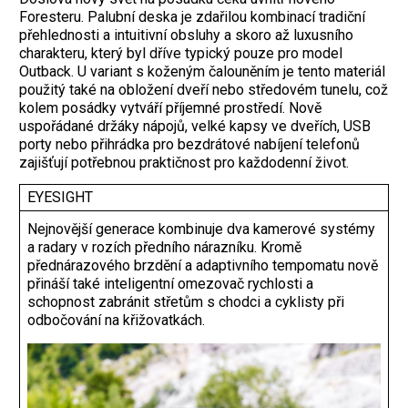
Foresteru. Palubní deska je zdařilou kombinací tradiční
přehlednosti a intuitivní obsluhy a skoro až luxusního
charakteru, který byl dříve typický pouze pro model
Outback. U variant s koženým čalouněním je tento materiál
použitý také na obložení dveří nebo středovém tunelu, což
kolem posádky vytváří příjemné prostředí. Nově
uspořádané držáky nápojů, velké kapsy ve dveřích, USB
porty nebo přihrádka pro bezdrátové nabíjení telefonů
zajišťují potřebnou praktičnost pro každodenní život.
EYESIGHT
Nejnovější generace kombinuje dva kamerové systémy
a radary v rozích předního nárazníku. Kromě
přednárazového brzdění a adaptivního tempomatu nově
přináší také inteligentní omezovač rychlosti a
schopnost zabránit střetům s chodci a cyklisty při
odbočování na křižovatkách.