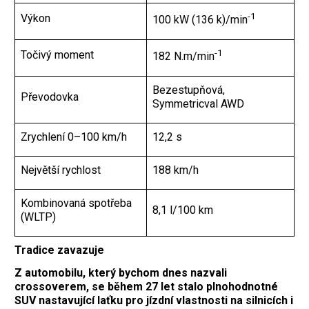
-1
Výkon
100 kW (136 k)/min
-1
Točivý moment
182 N.m/min
Bezestupňová,
Převodovka
Symmetricval AWD
Zrychlení 0–100 km/h
12,2 s
Největší rychlost
188 km/h
Kombinovaná spotřeba
8,1 l/100 km
(WLTP)
Tradice zavazuje
Z automobilu, který bychom dnes nazvali
crossoverem, se během 27 let stalo plnohodnotné
SUV nastavující laťku pro jízdní vlastnosti na silnicích i