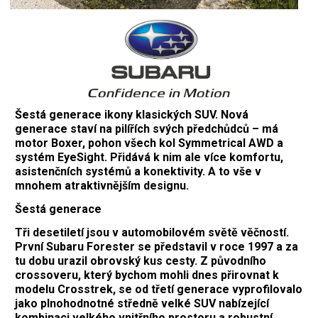
Šestá generace ikony klasických SUV. Nová
generace staví na pilířích svých předchůdců – má
motor Boxer, pohon všech kol Symmetrical AWD a
systém EyeSight. Přidává k nim ale více komfortu,
asistenčních systémů a konektivity. A to vše v
mnohem atraktivnějším designu.
Šestá generace
Tři desetiletí jsou v automobilovém světě věčností.
První Subaru Forester se představil v roce 1997 a za
tu dobu urazil obrovský kus cesty. Z původního
crossoveru, který bychom mohli dnes přirovnat k
modelu Crosstrek, se od třetí generace vyprofilovalo
jako plnohodnotné středně velké SUV nabízející
kombinaci velkého vnitřního prostoru a robustní