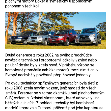
plochými motory ­Boxer a symetricky uspořádaným
pohonem všech kol.
Druhá generace z roku 2002 na svého předchůdce
navázala technikou i proporcemi, ačkoliv vzhled nebo
palubní deska byly zcela nové. V průběhu výroby se
kompletně proměnila nabídka motorů, mezi nimiž ani v
Evropě nechyběly pověstné přeplňované jednotky.
Po dvou technicky spřízněných generacích byla třetí z
roku 2008 zcela novým vozem, jenž narostl do všech
směrů. Forester se v tomto okamžiku stal plnohodnotným
SUV, ovšem s jízdními vlastnostmi, které udivovaly i na
běžných silnicích. Z pohledu techniky byl kombinací
modelů Impreza a Outback, přičemž pod jeho kapotou se