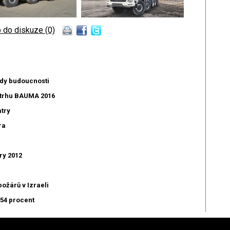
 do diskuze (0)
ady budoucnosti
etrhu BAUMA 2016
try
ra
ry 2012
ožárů v Izraeli
 54 procent