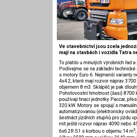
Ve stavebnictví jsou zcela jednoz
mají na stavbách i vozidla Tatra 
T
o platilo u minulých výrobních řad a
Podívejme se na základní technické 
s motory Euro 6. Nejmenší varianty
4x4.2, které mají rozvor náprav 370
objemem 8 m3. Sklápěč je pak dlou
Pohotovostní hmotnost (šasi) 8700 k
používají hnací jednotky Paccar, př
320 kW. Motory se spojují s manuáln
automatizovanou (elektronicky ovlád
šestnáct jízdních stupňů pro jízdu 
mít ještě rozvor náprav 4090 nebo 
3
6x6.2R S1 s korbou o objemu 14 m