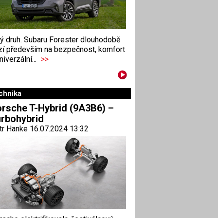
ný druh. Subaru Forester dlouhodobě
zí především na bezpečnost, komfort
niverzální...
>>
chnika
rsche T-Hybrid (9A3B6) –
rbohybrid
tr Hanke 16.07.2024 13:32