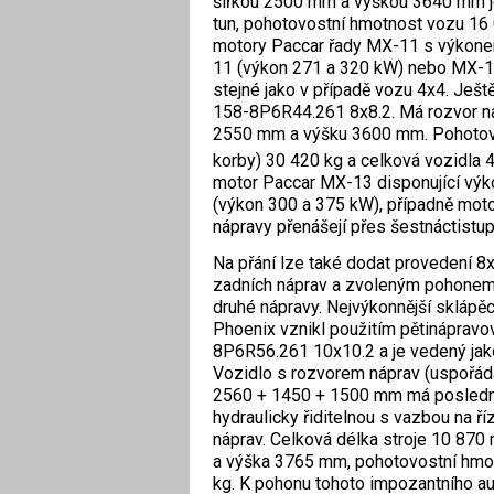
šířkou 2500 mm a výškou 3640 mm je
tun, pohotovostní hmotnost vozu 16 0
motory Paccar řady MX-11 s výkonem
11 (výkon 271 a 320 kW) nebo MX-13
stejné jako v případě vozu 4x4. Ješt
158-8P6R44.261 8x8.2. Má rozvor n
2550 mm a výšku 3600 mm. Pohotovo
korby) 30 420 kg a celková vozidla 
motor Paccar MX-13 disponující výk
(výkon 300 a 375 kW), případně mot
nápravy přenášejí přes šestnáctist
Na přání lze také dodat provedení 
zadních náprav a zvoleným pohonem
druhé nápravy. Nejvýkonnější sklápěc
Phoenix vznikl použitím pětinápravo
8P6R56.261 10x10.2 a je vedený jako
Vozidlo s rozvorem náprav (uspořád
2560 + 1450 + 1500 mm má poslední
hydraulicky řiditelnou s vazbou na ří
náprav. Celková délka stroje 10 87
a výška 3765 mm, pohotovostní hmot
kg. K pohonu tohoto impozantního a