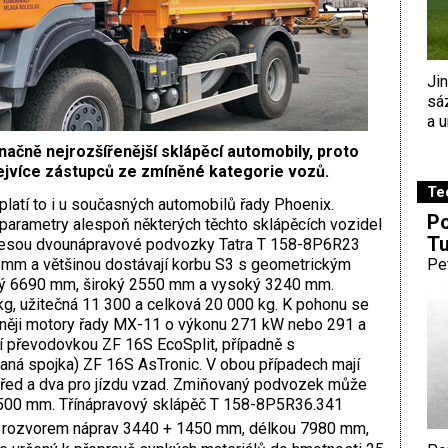
Ji
sá
a u
načně nejrozšířenější sklápěcí automobily, proto
nejvíce zástupců ze zmíněné kategorie vozů.
Te
 platí to i u současných automobilů řady Phoenix.
Po
parametry alespoň některých těchto sklápěcích vozidel
Tu
 nesou dvounápravové podvozky Tatra T 158-8P6R23
0 mm a většinou dostávají korbu S3 s geometrickým
Pe
hý 6690 mm, široký 2550 mm a vysoký 3240 mm.
g, užitečná 11 300 a celková 20 000 kg. K pohonu se
esněji motory řady MX-11 o výkonu 271 kW nebo 291 a
í převodovkou ZF 16S EcoSplit, případně s
aná spojka) ZF 16S AsTronic. V obou případech mají
vpřed a dva pro jízdu vzad. Zmiňovaný podvozek může
4500 mm. Třínápravový sklápěč T 158-8P5R36.341
, rozvorem náprav 3440 + 1450 mm, délkou 7980 mm,