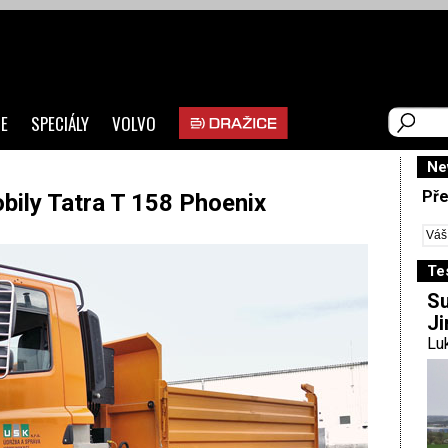
E
SPECIÁLY
VOLVO
Ne
Pře
bily Tatra T 158 Phoenix
Te
Su
Ji
Luk