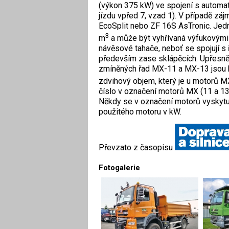
(výkon 375 kW) ve spojení s automa
jízdu vpřed 7, vzad 1). V případě z
EcoSplit nebo ZF 16S AsTronic. Jed
3
m
a může být vyhřívaná výfukovými p
návěsové tahače, neboť se spojují s
především zase sklápěcích. Upřesn
zmíněných řad MX-11 a MX-13 jsou ka
zdvihový objem, který je u motorů 
číslo v označení motorů MX (11 a 13)
Někdy se v označení motorů vyskytuje
použitého motoru v kW.
Převzato z časopisu
Fotogalerie