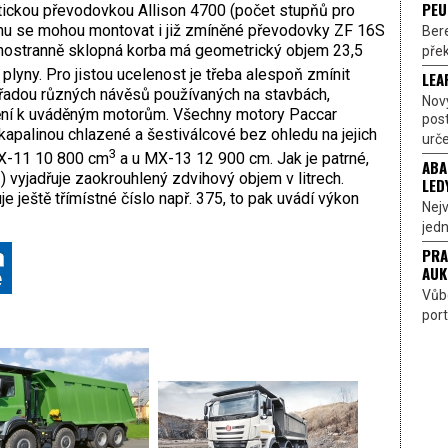
PEU
tickou převodovkou Allison 4700 (počet stupňů pro
ájmu se mohou montovat i již zmíněné převodovky ZF 16S
Bere
nostranně sklopná korba má geometrický objem 23,5
přek
lyny. Pro jistou ucelenost je třeba alespoň zmínit
LEA
 řadou různých návěsů používaných na stavbách,
Nov
ění k uváděným motorům. Všechny motory Paccar
pos
palinou chlazené a šestiválcové bez ohledu na jejich
urče
3
MX-11 10 800 cm
a u MX-13 12 900 cm. Jak je patrné,
ABA
 vyjadřuje zaokrouhlený zdvihový objem v litrech.
LED
 ještě třímístné číslo např. 375, to pak uvádí výkon
Nejv
jedn
PRA
AUK
Vůbe
port