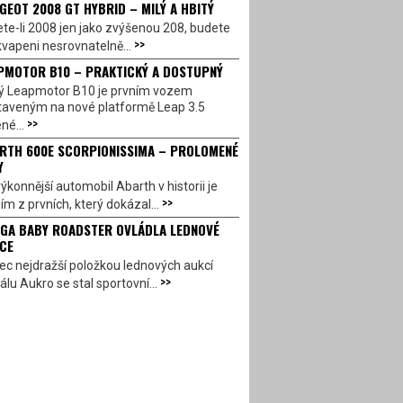
GEOT 2008 GT HYBRID – MILÝ A HBITÝ
te-li 2008 jen jako zvýšenou 208, budete
>>
vapeni nesrovnatelně...
PMOTOR B10 – PRAKTICKÝ A DOSTUPNÝ
ý Leapmotor B10 je prvním vozem
taveným na nové platformě Leap 3.5
>>
né...
RTH 600E SCORPIONISSIMA – PROLOMENÉ
Y
ýkonnější automobil Abarth v historii je
>>
ím z prvních, který dokázal...
GA BABY ROADSTER OVLÁDLA LEDNOVÉ
CE
c nejdražší položkou lednových aukcí
>>
álu Aukro se stal sportovní...