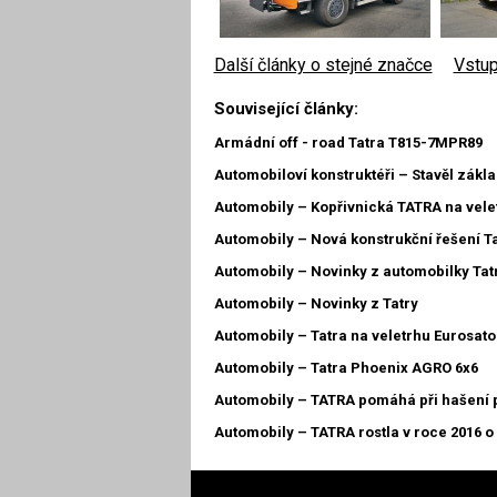
Další články o stejné značce
|
Vstup
Související články:
Armádní off - road Tatra T815-7MPR89
Automobiloví konstruktéři – Stavěl zákl
Automobily – Kopřivnická TATRA na vel
Automobily – Nová konstrukční řešení Ta
Automobily – Novinky z automobilky Tat
Automobily – Novinky z Tatry
Automobily – Tatra na veletrhu Eurosato
Automobily – Tatra Phoenix AGRO 6x6
Automobily – TATRA pomáhá při hašení p
Automobily – TATRA rostla v roce 2016 o