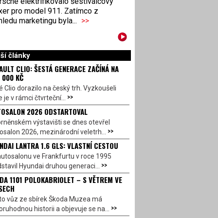
sche elektrifikovalo šestiválcový
xer pro model 911. Zatímco z
ledu marketingu byla...
>>
ší články
AULT CLIO: ŠESTÁ GENERACE ZAČÍNÁ NA
 000 KČ
 Clio dorazilo na český trh. Vyzkoušeli
>>
 je v rámci čtvrteční...
OSALON 2026 ODSTARTOVAL
rněnském výstavišti se dnes otevřel
>>
salon 2026, mezinárodní veletrh...
NDAI LANTRA 1.6 GLS: VLASTNÍ CESTOU
utosalonu ve Frankfurtu v roce 1995
>>
stavil Hyundai druhou generaci...
DA 1101 POLOKABRIOLET – S VĚTREM VE
SECH
to vůz ze sbírek Škoda Muzea má
>>
ruhodnou historii a objevuje se na...