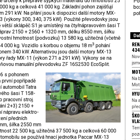
 určený k přepravě sypkých materiálů do hmotnosti 25
Por
00 kg a celková 41 000 kg. Základní pohon zajišťují
bo
 291 kW. Na přání jsou k dispozici další motory MX-
poh
 (výkony 300, 340, 375 kW). Použité převodovky jsou
ě větší sklápěč S1 je umístěný na čtyřnápravovém šasi T
áprav 2150 + 2560 + 1320 mm, délku 8550 mm, šířku
Dal
stní hmotnost (podvozku) 13 580 kg, užitečná (včetně
REN
3
44 000 kg. Vozidlo s korbou o objemu 18 m
pohání
434
onem 340 kW. Alternativou jsou další motory MX-13
Nové
ory řady MX-11 (výkon 271 a 291 kW). Výkony se na
jsme
upňovou manuální převodovku ZF 16S2530 EcoSplit.
MOT
8x6 s pohonem
Na b
 první popřípadě
Moto
í automobil Tatra
HYU
vého šasi T 158-
 pracovní stroj.
Na a
ání 2+3) 2150 +
před
 nápravu elektro-
ŠKO
zení předních
VLA
0 mm, šířka 2550 mm
Ten
nost 22 500 kg, užitečná 37 500 kg a celková 60 000
pozo
utomobilu se používá hnací jednotka Paccar MX-13