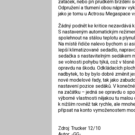
zatáček, nebo při prudkém brzdění se
Odpružení a tlumení obou náprav vyk
jako je tomu u Actrosu Megaspace vš
Žádný podnět ke kritice nezavdává k
S nastaveným automatickým režimem
spolehnout na stálou teplotu a plynul
Na místě řidiče nalevo bychom si asi
lepší klimatizované sedadlo, napravo
sedačka s nastavitelným sedákem ma
se volnosti pohybu týká, což v těsně
opravdu na škodu. Odkládacích ploch
nadbytek, to by bylo dobré změnit j
nové modelové řady, tak jako zabudo
nastavení pozice sedáků. V konečném
na začátku – jedná se opravdu o spo
výborné vlastnosti nějakou tu malou
k nižším rovněž tak rychle, ale mno
připsat na konto vymoženostem moder
Zdroj: Trucker 12/10
Autor: -GG-