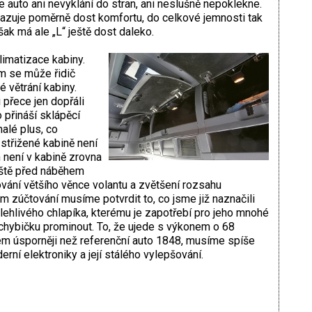
 auto ani nevyklání do stran, ani neslušně nepoklekne.
azuje poměrně dost komfortu, do celkové jemnosti tak
ak má ale „L“ ještě dost daleko.
limatizace kabiny.
 se může řidič
é větrání kabiny.
 přece jen dopřáli
 přináší sklápěcí
lé plus, co
 střižené kabině není
 není v kabině zrovna
eště před náběhem
vání většího věnce volantu a zvětšení rozsahu
 zúčtování musíme potvrdit to, co jsme již naznačili
lehlivého chlapíka, kterému je zapotřebí pro jeho mnohé
 chybičku prominout. To, že ujede s výkonem o 68
hem úsporněji než referenční auto 1848, musíme spíše
ní elektroniky a její stálého vylepšování.