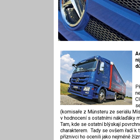
A
ni
dů
Př
ne
C
se
(komisaře z Münsteru ze seriálu Míst
v hodnocení s ostatními náklaďáky m
Tam, kde se ostatní blýskají povrchn
charakterem. Tady se ovšem řadí k 
příznivci ho ocenili jako nejméně žízni