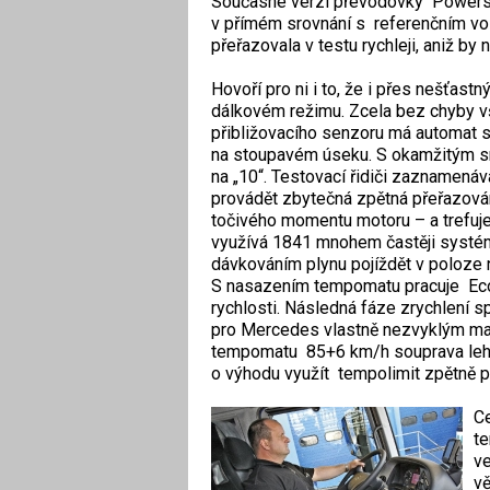
Současné verzi převodovky Powersh
v přímém srovnání s referenčním 
přeřazovala v testu rychleji, aniž by n
Hovoří pro ni i to, že i přes nešťastn
dálkovém režimu. Zcela bez chyby vš
přibližovacího senzoru má automat sk
na stoupavém úseku. S okamžitým sn
na „10“. Testovací řidiči zaznamenáv
provádět zbytečná zpětná přeřazován
točivého momentu motoru – a trefuje
využívá 1841 mnohem častěji systé
dávkováním plynu pojíždět v poloze ne
S nasazením tempomatu pracuje Eco-
rychlosti. Následná fáze zrychlení 
pro Mercedes vlastně nezvyklým man
tempomatu 85+6 km/h souprava lehce 
o výhodu využít tempolimit zpětně p
Ce
te
ve
vě