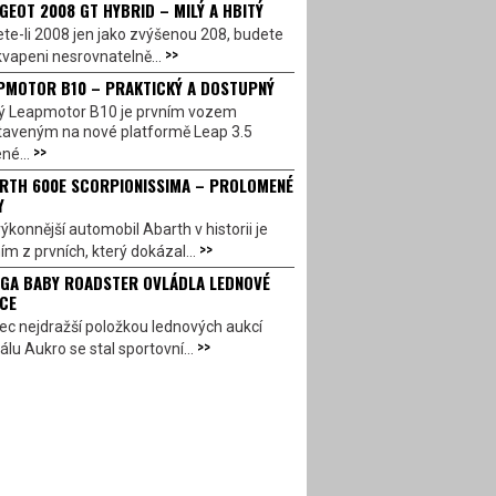
GEOT 2008 GT HYBRID – MILÝ A HBITÝ
te-li 2008 jen jako zvýšenou 208, budete
>>
vapeni nesrovnatelně...
PMOTOR B10 – PRAKTICKÝ A DOSTUPNÝ
ý Leapmotor B10 je prvním vozem
taveným na nové platformě Leap 3.5
>>
né...
RTH 600E SCORPIONISSIMA – PROLOMENÉ
Y
ýkonnější automobil Abarth v historii je
>>
ím z prvních, který dokázal...
GA BABY ROADSTER OVLÁDLA LEDNOVÉ
CE
c nejdražší položkou lednových aukcí
>>
álu Aukro se stal sportovní...