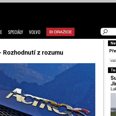
E
SPECIÁLY
VOLVO
Ne
Pře
- Rozhodnutí z rozumu
Te
Su
Ji
Luk