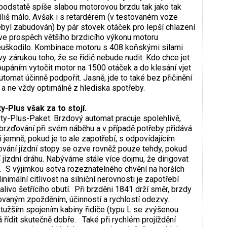
podstatě spíše slabou motorovou brzdu tak jako tak
íliš málo. Avšak i s retardérem (v testovaném voze
byl zabudován) by pár stovek otáček pro lepší chlazení
ve prospěch většího brzdicího výkonu motoru
uškodilo. Kombinace motoru s 408 koňskými silami
 zárukou toho, že se řidič nebude nudit. Kdo chce jet
oupáním vytočit motor na 1500 otáček a do klesání vjet
tomat účinně podpořit. Jasně, jde to také bez přičinění
a ne vždy optimálně z hlediska spotřeby.
-Plus však za to stojí.
ty-Plus-Paket. Brzdový automat pracuje spolehlivě,
řibrzďování při svém náběhu a v případě potřeby přidává
 jemně, pokud je to ale zapotřebí, s odpovídajícím
vání jízdní stopy se ozve rovněž pouze tehdy, pokud
 jízdní dráhu. Nabýváme stále více dojmu, že dirigovat
. S výjimkou sotva rozeznatelného chvění na horších
inimální citlivost na silniční nerovnosti je zapotřebí
alivo šetřícího obutí. Při brzděni 1841 drží směr, brzdy
vaným zpožděním, účinností a rychlostí odezvy.
e tužším spojením kabiny řidiče (typu L se zvýšenou
řídit skutečně dobře. Také při rychlém projíždění