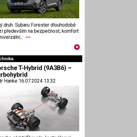
ný druh. Subaru Forester dlouhodobě
zí především na bezpečnost, komfort
niverzální...
>>
chnika
rsche T-Hybrid (9A3B6) –
rbohybrid
tr Hanke 16.07.2024 13:32