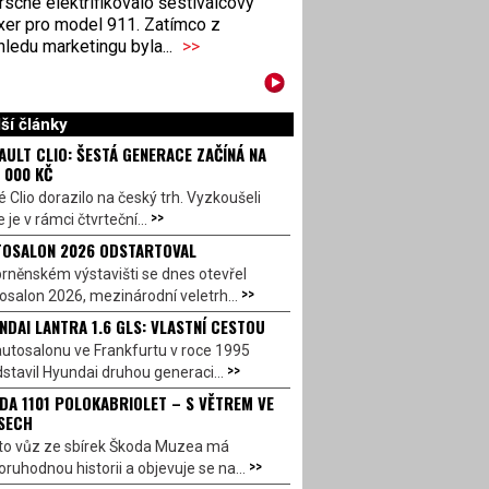
sche elektrifikovalo šestiválcový
xer pro model 911. Zatímco z
ledu marketingu byla...
>>
ší články
AULT CLIO: ŠESTÁ GENERACE ZAČÍNÁ NA
 000 KČ
 Clio dorazilo na český trh. Vyzkoušeli
>>
 je v rámci čtvrteční...
OSALON 2026 ODSTARTOVAL
rněnském výstavišti se dnes otevřel
>>
salon 2026, mezinárodní veletrh...
NDAI LANTRA 1.6 GLS: VLASTNÍ CESTOU
utosalonu ve Frankfurtu v roce 1995
>>
stavil Hyundai druhou generaci...
DA 1101 POLOKABRIOLET – S VĚTREM VE
SECH
to vůz ze sbírek Škoda Muzea má
>>
ruhodnou historii a objevuje se na...