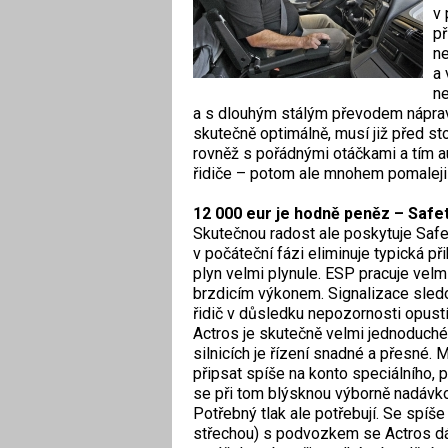
v 
př
ne
a 
ne
a s dlouhým stálým převodem nápravy
skutečně optimálně, musí již před st
rovněž s pořádnými otáčkami a tím au
řidiče – potom ale mnohem pomaleji 
12 000 eur je hodně peněz – Safety
Skutečnou radost ale poskytuje Safe
v počáteční fázi eliminuje typická p
plyn velmi plynule. ESP pracuje velmi
brzdicím výkonem. Signalizace sledo
řidič v důsledku nepozornosti opustí
Actros je skutečně velmi jednoduché
silnicích je řízení snadné a přesné. M
připsat spíše na konto speciálního, p
se při tom blýsknou výborně nadávko
Potřebný tlak ale potřebují. Se spíš
střechou) s podvozkem se Actros dá 