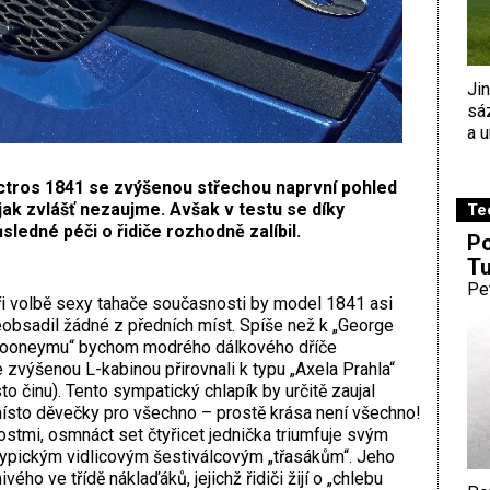
Ji
sá
a u
ctros 1841 se zvýšenou střechou naprvní pohled
jak zvlášť nezaujme. Avšak v testu se díky
Te
sledné péči o řidiče rozhodně zalíbil.
Po
Tu
Pe
i volbě sexy tahače současnosti by model 1841 asi
obsadil žádné z předních míst. Spíše než k „George
looneymu“ bychom modrého dálkového dříče
 zvýšenou L-kabinou přirovnali k typu „Axela Prahla“
o činu). Tento sympatický chlapík by určitě zaujal
ísto děvečky pro všechno – prostě krása není všechno!
ostmi, osmnáct set čtyřicet jednička triumfuje svým
typickým vidlicovým šestiválcovým „třasákům“. Jeho
vého ve třídě náklaďáků, jejichž řidiči žijí o „chlebu