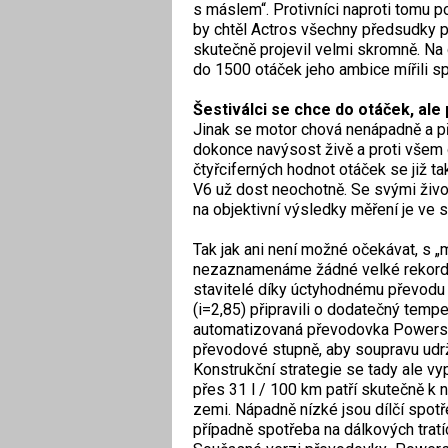
s máslem“. Protivníci naproti tomu po
by chtěl Actros všechny předsudky po
skutečně projevil velmi skromně. Na d
do 1500 otáček jeho ambice mířili sp
Šestiválci se chce do otáček, al
Jinak se motor chová nenápadně a p
dokonce navýsost živě a proti všem 
čtyřciferných hodnot otáček se již ta
V6 už dost neochotně. Se svými živo
na objektivní výsledky měření je ve s
Tak jak ani není možné očekávat, s 
nezaznamenáme žádné velké rekordy
stavitelé díky úctyhodnému převodu
(i=2,85) připravili o dodatečný temp
automatizovaná převodovka Powershi
převodové stupně, aby soupravu udr
Konstrukční strategie se tady ale vyp
přes 31 l / 100 km patří skutečně k 
zemi. Nápadně nízké jsou dílčí spot
případně spotřeba na dálkových trat