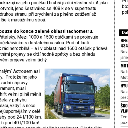
Por
ukazují na jeho poněkud hrubší jízdní vlastnosti. A jako
bo
tvrdit, jeho šestiválec se 408 k se v supertestu
poh
ruhou stranu, při zrychlení za plného zatížení až
íše k masážnímu stroji.
e pouze do konce zelené oblasti tachometru.
Dal
řátelsky. Mezi 1000 a 1500 otáčkami se projevuje
REN
očekáváním s dostatečnou silou. Pod oblastí
434
k rád nerozbíhá – a i v oblasti nad 1600 otáček přidává
Nové
tními projevy se drží hodně zpátky a bez ohledu
jsme
vém projevu velmi tichý.
MOT
„malým“ Actrosem asi
Na b
. Protože ho jeho
Moto
 zadní nápravy
HYU
erament, musí
Na a
ft velmi pilně měnit
před
žela v pohybu.
ŠKO
lácí, vždyť s něco
VLA
nejúspornějším v celé
řeby pod 24 l/100 km,
Ten
ích pod 40 l/100 km!
pozo