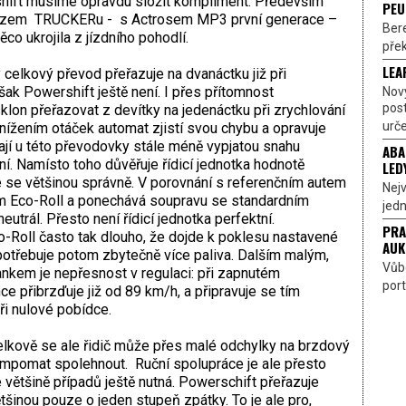
ift musíme opravdu složit kompliment. Především
PEU
vozem TRUCKERu - s Actrosem MP3 první generace –
Bere
ěco ukrojila z jízdního pohodlí.
přek
LEA
ý celkový převod přeřazuje na dvanáctku již při
ak Powershift ještě není. I přes přítomnost
Nov
pos
lon přeřazovat z devítky na jedenáctku při zrychlování
urče
ížením otáček automat zjistí svou chybu a opravuje
ají u této převodovky stále méně vypjatou snahu
ABA
í. Namísto toho důvěřuje řídicí jednotka hodnotě
LED
 se většinou správně. V porovnání s referenčním autem
Nejv
m Eco-Roll a ponechává soupravu se standardním
jedn
utrál. Přesto není řídicí jednotka perfektní.
PRA
Roll často tak dlouho, že dojde k poklesu nastavené
AUK
spotřebuje potom zbytečně více paliva. Dalším malým,
Vůbe
kem je nepřesnost v regulaci: při zapnutém
port
přibrzďuje již od 89 km/h, a připravuje se tím
ři nulové pobídce.
lkově se ale řidič může přes malé odchylky na brzdový
mpomat spolehnout. Ruční spolupráce je ale přesto
 většině případů ještě nutná. Powerschift přeřazuje
tšinou pouze o jeden stupeň zpátky. To je ale pro,