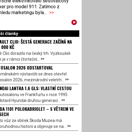
sche elektrifikovalo šestiválcový
xer pro model 911. Zatímco z
ledu marketingu byla...
>>
ší články
AULT CLIO: ŠESTÁ GENERACE ZAČÍNÁ NA
 000 KČ
 Clio dorazilo na český trh. Vyzkoušeli
>>
 je v rámci čtvrteční...
OSALON 2026 ODSTARTOVAL
rněnském výstavišti se dnes otevřel
>>
salon 2026, mezinárodní veletrh...
NDAI LANTRA 1.6 GLS: VLASTNÍ CESTOU
utosalonu ve Frankfurtu v roce 1995
>>
stavil Hyundai druhou generaci...
DA 1101 POLOKABRIOLET – S VĚTREM VE
SECH
to vůz ze sbírek Škoda Muzea má
>>
ruhodnou historii a objevuje se na...