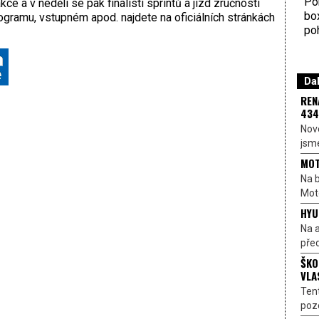
Por
ce a v neděli se pak finalisti sprintů a jízd zručnosti
bo
programu, vstupném apod. najdete na oficiálních stránkách
poh
Dal
REN
434
Nové
jsme
MOT
Na b
Moto
HYU
Na a
před
ŠKO
VLA
Ten
pozo