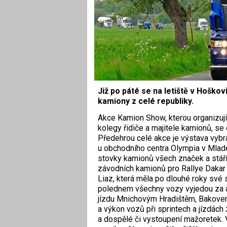
Již po páté se na letiště v Hoško
kamiony z celé republiky.
Akce Kamion Show, kterou organizují
kolegy řidiče a majitele kamionů, se 
Předehrou celé akce je výstava vybra
u obchodního centra Olympia v Mladé 
stovky kamionů všech značek a stáří,
závodních kamionů pro Rallye Dakar či
Liaz, která měla po dlouhé roky své 
polednem všechny vozy vyjedou za a
jízdu Mnichovým Hradištěm, Bakovem
a výkon vozů při sprintech a jízdách
a dospělé či vystoupení mažoretek. 