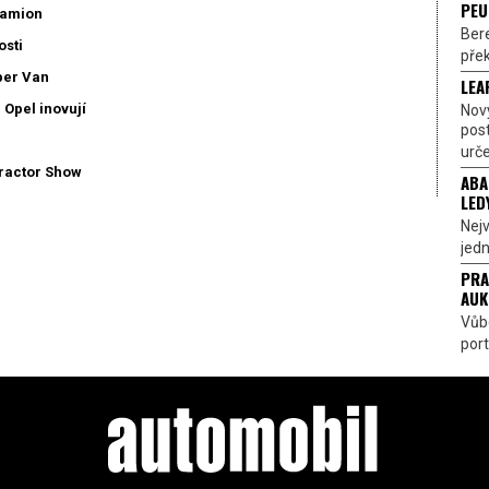
PEU
kamion
Bere
osti
přek
per Van
LEA
 Opel inovují
Nov
pos
urče
ractor Show
ABA
LED
Nejv
jedn
PRA
AUK
Vůbe
port