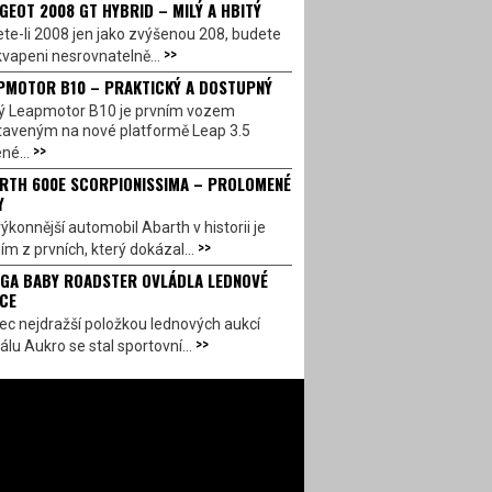
GEOT 2008 GT HYBRID – MILÝ A HBITÝ
te-li 2008 jen jako zvýšenou 208, budete
>>
vapeni nesrovnatelně...
PMOTOR B10 – PRAKTICKÝ A DOSTUPNÝ
ý Leapmotor B10 je prvním vozem
taveným na nové platformě Leap 3.5
>>
né...
RTH 600E SCORPIONISSIMA – PROLOMENÉ
Y
ýkonnější automobil Abarth v historii je
>>
ím z prvních, který dokázal...
GA BABY ROADSTER OVLÁDLA LEDNOVÉ
CE
c nejdražší položkou lednových aukcí
>>
álu Aukro se stal sportovní...