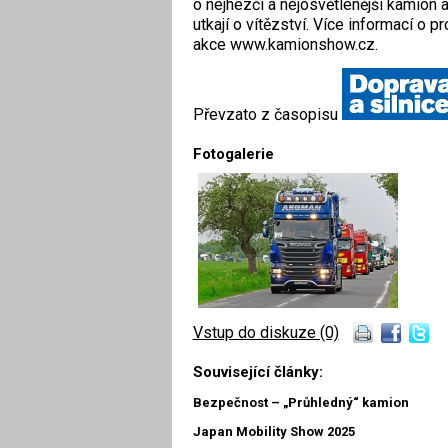
o nejhezčí a nejosvětlenější kamion ak
utkají o vítězství. Více informací o 
akce www.kamionshow.cz.
Převzato z časopisu
Fotogalerie
Vstup do diskuze (0)
Související články:
Bezpečnost – „Průhledný“ kamion
Japan Mobility Show 2025