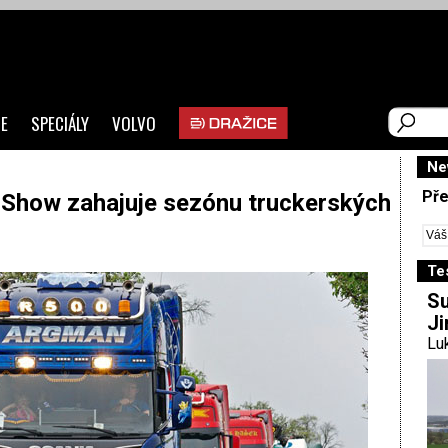
E
SPECIÁLY
VOLVO
Ne
Pře
Show zahajuje sezónu truckerských
Te
Su
Ji
Luk