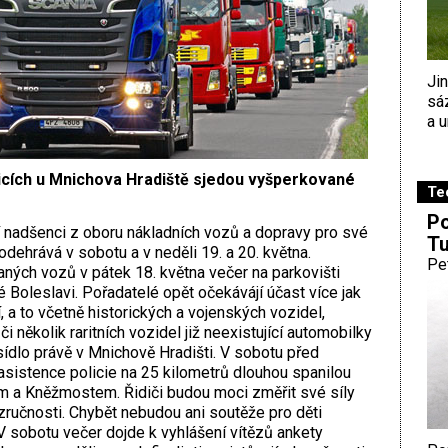
Ji
sá
a u
vicích u Mnichova Hradiště sjedou vyšperkované
Te
Po
 nadšenci z oboru nákladních vozů a dopravy pro své
Tu
odehrává v sobotu a v neděli 19. a 20. května.
Pe
ných vozů v pátek 18. května večer na parkovišti
Boleslavi. Pořadatelé opět očekávájí účast více jak
 a to včetně historických a vojenských vozidel,
 několik raritních vozidel již neexistující automobilky
sídlo právě v Mnichově Hradišti. V sobotu před
sistence policie na 25 kilometrů dlouhou spanilou
 a Kněžmostem. Řidiči budou moci změřit své síly
 zručnosti. Chybět nebudou ani soutěže pro děti
V sobotu večer dojde k vyhlášení vítězů ankety