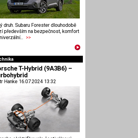
ný druh. Subaru Forester dlouhodobě
zí především na bezpečnost, komfort
niverzální...
>>
chnika
rsche T-Hybrid (9A3B6) –
rbohybrid
tr Hanke 16.07.2024 13:32