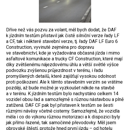
Dříve než vás pozvu za volant, měl bych dodat, že DAF
k jízdním testům přistavil jak čistě silniční verze řady LF
a CF, tak i některé stavební verze, tj. řady DAF LF Euro 6
Construction, vyvinuté zejména pro dopravu
ve stavebnictví, kde je vyžadována občasná jízda i mimo
asfaltové komunikace a trucky CF Construction, které mají
díky zvětšenému nájezdovému úhlu a větší světlé výšce
podvozku zvýšenou průjezdnost v terénu, i řadu
promyšlených detailů, které zajišťují vysokou odolnost
proti poškození. Ale k těmto stavebním verzím se vrátíme
později, až bude možné je vyzkoušet někde na stavbě
a v terénu. K jízdním testům bylo nachystáno celkem 14
vozidel obou řad a samozřejmě s různou nástavbou a plně
zatížená. DAF CF pak byl přistaven k testům se šesti
různými návěsy včetně cisterny. Samozřejmě, že vozidla
měla i co do výkonu různou motorizaci a k dispozici byly
jak přímo řazené, tak samočinné převodovky. Měl jsem
obrovské štěstí, protože hned první jízdu – od hotelu