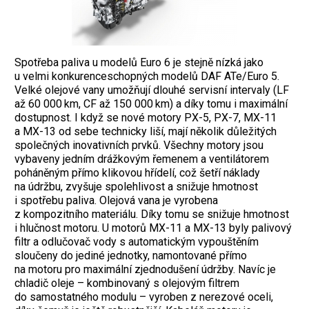
Spotřeba paliva u modelů Euro 6 je stejně nízká jako
u velmi konkurenceschopných modelů DAF ATe/Euro 5.
Velké olejové vany umožňují dlouhé servisní intervaly (LF
až 60 000 km, CF až 150 000 km) a díky tomu i maximální
dostupnost. I když se nové motory PX-5, PX-7, MX-11
a MX-13 od sebe technicky liší, mají několik důležitých
společných inovativních prvků. Všechny motory jsou
vybaveny jedním drážkovým řemenem a ventilátorem
poháněným přímo klikovou hřídelí, což šetří náklady
na údržbu, zvyšuje spolehlivost a snižuje hmotnost
i spotřebu paliva. Olejová vana je vyrobena
z kompozitního materiálu. Díky tomu se snižuje hmotnost
i hlučnost motoru. U motorů MX-11 a MX-13 byly palivový
filtr a odlučovač vody s automatickým vypouštěním
sloučeny do jediné jednotky, namontované přímo
na motoru pro maximální zjednodušení údržby. Navíc je
chladič oleje – kombinovaný s olejovým filtrem
do samostatného modulu – vyroben z nerezové oceli,