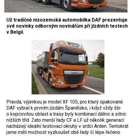
Už tradičně nizozemská automobilka DAF prezentuje
své novinky odborným novinářům při jízdních testech
v Belgii.
Pravda, výjimkou je model XF 105, pro který opakovaně
DAF vybral k prvním jízdám Španělsko, i když vždy šlo
o kopcovitou oblast a trasy byly kombinací dálnic a silnic
nižších tříd. Zato menší řady CF a LF už několik generací
nacházejí ideální testovací okruhy v srdci Arden. Tentokrát
jsme měli možnost vyzkoušet obě řady či lépe řečeno