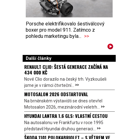
Porsche elektrifikovalo šestiválcový
boxer pro model 911. Zatímco z
pohledu marketingu byla...
>>
Další články
RENAULT CLIO: ŠESTÁ GENERACE ZAČÍNÁ NA
434 000 KČ
Nové Clio dorazilo na český trh. Vyzkoušeli
>>
jsme je v rámci čtvrteční...
MOTOSALON 2026 ODSTARTOVAL
Na brněnském výstavišti se dnes otevřel
>>
Motosalon 2026, mezinárodní veletrh...
HYUNDAI LANTRA 1.6 GLS: VLASTNÍ CESTOU
Na autosalonu ve Frankfurtu v roce 1995
>>
představil Hyundai druhou generaci...
ŠKODA 1101 POLOKABRIOLET – S VĚTREM VE