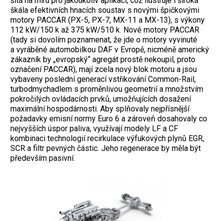
šitá na míru pro jakoukoliv aplikaci, což ilustruje i široká
škála efektivních hnacích soustav s novými špičkovými
motory PACCAR (PX-5, PX-7, MX-11 a MX-13), s výkony
112 kW/150 k až 375 kW/510 k. Nové motory PACCAR
(tady si dovolím poznamenat, že jde o motory vyvinuté
a vyráběné automobilkou DAF v Evropě, nicméně americký
zákazník by „evropský“ agregát prostě nekoupil, proto
označení PACCAR), mají zcela nový blok motoru a jsou
vybaveny poslední generací vstřikování Common-Rail,
turbodmychadlem s proměnlivou geometrií a množstvím
pokročilých ovládacích prvků, umožňujících dosažení
maximální hospodárnosti. Aby splňovaly nejpřísnější
požadavky emisní normy Euro 6 a zároveň dosahovaly co
nejvyšších úspor paliva, využívají modely LF a CF
kombinaci technologií recirkulace výfukových plynů EGR,
SCR a filtr pevných částic. Jeho regenerace by měla být
především pasivní.