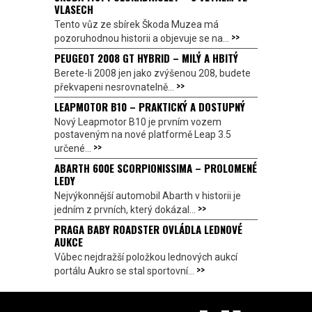
VLASECH
Tento vůz ze sbírek Škoda Muzea má
>>
pozoruhodnou historii a objevuje se na...
PEUGEOT 2008 GT HYBRID – MILÝ A HBITÝ
Berete-li 2008 jen jako zvýšenou 208, budete
>>
překvapeni nesrovnatelně...
LEAPMOTOR B10 – PRAKTICKÝ A DOSTUPNÝ
Nový Leapmotor B10 je prvním vozem
postaveným na nové platformě Leap 3.5
>>
určené...
ABARTH 600E SCORPIONISSIMA – PROLOMENÉ
LEDY
Nejvýkonnější automobil Abarth v historii je
>>
jedním z prvních, který dokázal...
PRAGA BABY ROADSTER OVLÁDLA LEDNOVÉ
AUKCE
Vůbec nejdražší položkou lednových aukcí
>>
portálu Aukro se stal sportovní...