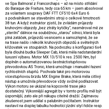
ve Spa Balmoral z Francorchaps – až na místo střídání
do Baraque de Fraiture, tedy cca 65 km – jsem absolvoval
za volantem soupravy DAF FTT CF510 6x4 Euro 6
s podvalníkem se stavebními stroji o celkové hmotnosti
38 tun. A když instruktor zjistil, že zvládám průjezdy
kruhovými objezdy „bez ztráty kytičky“, nasměroval mě ze
„sterilní“ dálnice na souběžnou „starou“ silnici, která byla
plná zatáček, průjezdů vesnicemi a samozřejmě, že se
na trase našlo i několik kruhových objezdů a světelných
křižovatek ve stoupáních. Na podvozku s konfigurací 6x4
byla dlouhá budka Sleeper Cab, která měla nadstandardní
luxusní výbavu. Motor MX 13/510 k res. 2500 Nm, byl
doplněn o automatizovanou šestnáctistupňovou
převodovkou AS Tronic, která umožňuje i manuální řazení
rychlostních stupňů. Pochvala také pro motorovou
vícestupňovou brzdu MX Engine Brake, která měla citlivý
nástup a umožnila převodovce vždy svižně podřazovat.
Výkon motoru se ukázal na kopcovité trase jako
dostatečný. Výkonnější agregát by v tomto profilu měl být
úspornější, zato ale při nákupu citelně dražší. Zajímavou
zkušenost jsem udělal s palubním počítačem. Instruktor
nastavil na displej tabulku hodnotící jízdní styl řidiče resp.