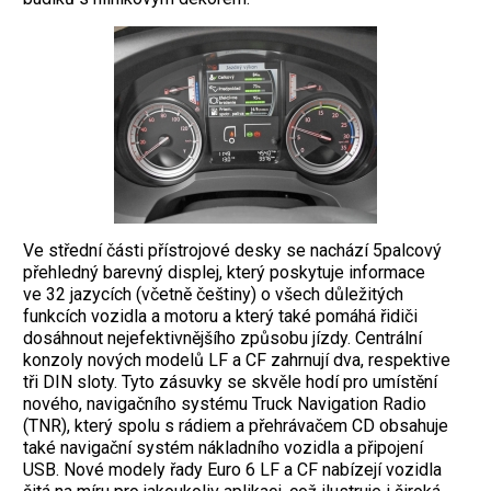
Ve střední části přístrojové desky se nachází 5palcový
přehledný barevný displej, který poskytuje informace
ve 32 jazycích (včetně češtiny) o všech důležitých
funkcích vozidla a motoru a který také pomáhá řidiči
dosáhnout nejefektivnějšího způsobu jízdy. Centrální
konzoly nových modelů LF a CF zahrnují dva, respektive
tři DIN sloty. Tyto zásuvky se skvěle hodí pro umístění
nového, navigačního systému Truck Navigation Radio
(TNR), který spolu s rádiem a přehrávačem CD obsahuje
také navigační systém nákladního vozidla a připojení
USB. Nové modely řady Euro 6 LF a CF nabízejí vozidla