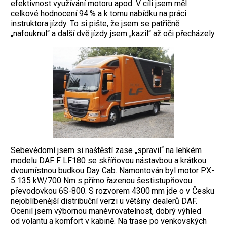
efektivnost využívání motoru apod. V cíli jsem měl
celkové hodnocení 94 % a k tomu nabídku na práci
instruktora jízdy. To si pište, že jsem se patřičně
„nafouknul“ a další dvě jízdy jsem „kazil“ až oči přecházely.
Sebevědomí jsem si naštěstí zase „spravil“ na lehkém
modelu DAF F LF180 se skříňovou nástavbou a krátkou
dvoumístnou budkou Day Cab. Namontován byl motor PX-
5 135 kW/700 Nm s přímo řazenou šestistupňovou
převodovkou 6S-800. S rozvorem 4300 mm jde o v Česku
nejoblíbenější distribuční verzi u většiny dealerů DAF.
Ocenil jsem výbornou manévrovatelnost, dobrý výhled
od volantu a komfort v kabině. Na trase po venkovských