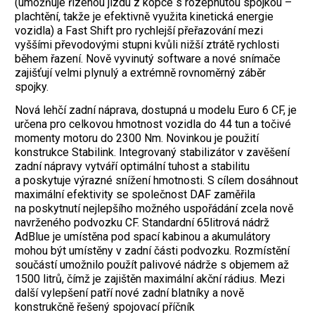
(umožňuje řízenou jízdu z kopce s rozepnutou spojkou –
plachtění, takže je efektivně využita kinetická energie
vozidla) a Fast Shift pro rychlejší přeřazování mezi
vyššími převodovými stupni kvůli nižší ztrátě rychlosti
během řazení. Nově vyvinutý software a nové snímače
zajišťují velmi plynulý a extrémně rovnoměrný záběr
spojky.
Nová lehčí zadní náprava, dostupná u modelu Euro 6 CF, je
určena pro celkovou hmotnost vozidla do 44 tun a točivé
momenty motoru do 2300 Nm. Novinkou je použití
konstrukce Stabilink. Integrovaný stabilizátor v zavěšení
zadní nápravy vytváří optimální tuhost a stabilitu
a poskytuje výrazné snížení hmotnosti. S cílem dosáhnout
maximální efektivity se společnost DAF zaměřila
na poskytnutí nejlepšího možného uspořádání zcela nově
navrženého podvozku CF. Standardní 65litrová nádrž
AdBlue je umístěna pod spací kabinou a akumulátory
mohou být umístěny v zadní části podvozku. Rozmístění
součástí umožnilo použít palivové nádrže s objemem až
1500 litrů, čímž je zajištěn maximální akční rádius. Mezi
další vylepšení patří nové zadní blatníky a nově
konstrukčně řešený spojovací příčník