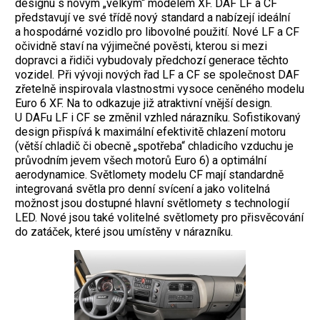
designu s novým „velkým“ modelem XF. DAF LF a CF
představují ve své třídě nový standard a nabízejí ideální
a hospodárné vozidlo pro libovolné použití. Nové LF a CF
očividně staví na výjimečné pověsti, kterou si mezi
dopravci a řidiči vybudovaly předchozí generace těchto
vozidel. Při vývoji nových řad LF a CF se společnost DAF
zřetelně inspirovala vlastnostmi vysoce ceněného modelu
Euro 6 XF. Na to odkazuje již atraktivní vnější design.
U DAFu LF i CF se změnil vzhled nárazníku. Sofistikovaný
design přispívá k maximální efektivitě chlazení motoru
(větší chladič či obecně „spotřeba“ chladicího vzduchu je
průvodním jevem všech motorů Euro 6) a optimální
aerodynamice. Světlomety modelu CF mají standardně
integrovaná světla pro denní svícení a jako volitelná
možnost jsou dostupné hlavní světlomety s technologií
LED. Nové jsou také volitelné světlomety pro přisvěcování
do zatáček, které jsou umístěny v nárazníku.