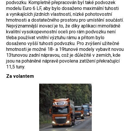
podvozku. Kompletně přepracován byl také podvozek
modelu Euro 6 LF, aby bylo dosaženo maximální tuhosti
a vynikajících jízdních vlastností, nízké pohotovostní
hmotnosti a dostatečného prostoru pro umístění součástí.
Nejvýznamnější inovací je to, že díky aplikaci mimořádně
kvalitní vysokopevnostní oceli pro rám podvozku není
třeba používat vnitřní výztuhu rámu a přitom bylo
dosaženo vyšší tuhosti podvozku. Pro zvýšení užitečné
hmotnosti je možné 18- a 19tunové modely vybavit novou
13tunovou zadní nápravou, což je důležité v zemích, kde
jsou na poháněné nápravě povolena zatížení překračující
11,5 tuny.
Za volantem