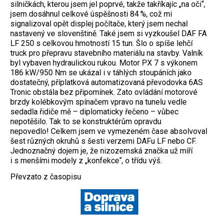
silničkách, kterou jsem jel poprvé, takže takříkajíc „na oči“,
jsem dosáhnul celkové úspěšnosti 84 %, což mi
signalizoval opět displej počítače, který jsem nechal
nastavený ve slovenštině. Také jsem si vyzkoušel DAF FA
LF 250 s celkovou hmotností 15 tun. Šlo o spíše lehčí
truck pro přepravu stavebního materiálu na stavby. Valník
byl vybaven hydraulickou rukou. Motor PX 7 s výkonem
186 kW/950 Nm se ukázal i v táhlých stoupáních jako
dostatečný, příplatková automatizovaná převodovka 6AS
Tronic obstála bez připomínek. Zato ovládání motorové
brzdy kolébkovým spínačem vpravo na tunelu vedle
sedadla řidiče mě – diplomaticky řečeno – vůbec
nepotěšilo. Tak to se konstruktérům opravdu
nepovedlo! Celkem jsem ve vymezeném čase absolvoval
šest různých okruhů s šesti verzemi DAFu LF nebo CF.
Jednoznačný dojem je, že nizozemská značka už míří
i s menšími modely z „konfekce“, o třídu výš.
Převzato z časopisu