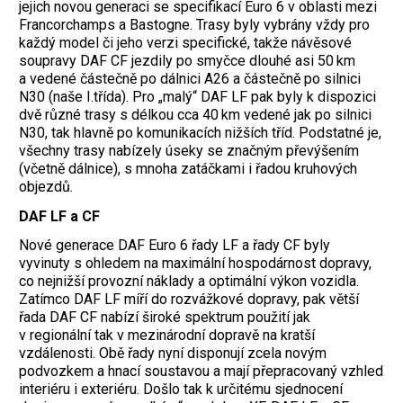
jejich novou generaci se specifikací Euro 6 v oblasti mezi
Francorchamps a Bastogne. Trasy byly vybrány vždy pro
každý model či jeho verzi specifické, takže návěsové
soupravy DAF CF jezdily po smyčce dlouhé asi 50 km
a vedené částečně po dálnici A26 a částečně po silnici
N30 (naše I.třída). Pro „malý“ DAF LF pak byly k dispozici
dvě různé trasy s délkou cca 40 km vedené jak po silnici
N30, tak hlavně po komunikacích nižších tříd. Podstatné je,
všechny trasy nabízely úseky se značným převýšením
(včetně dálnice), s mnoha zatáčkami i řadou kruhových
objezdů.
DAF LF a CF
Nové generace DAF Euro 6 řady LF a řady CF byly
vyvinuty s ohledem na maximální hospodárnost dopravy,
co nejnižší provozní náklady a optimální výkon vozidla.
Zatímco DAF LF míří do rozvážkové dopravy, pak větší
řada DAF CF nabízí široké spektrum použití jak
v regionální tak v mezinárodní dopravě na kratší
vzdálenosti. Obě řady nyní disponují zcela novým
podvozkem a hnací soustavou a mají přepracovaný vzhled
interiéru i exteriéru. Došlo tak k určitému sjednocení