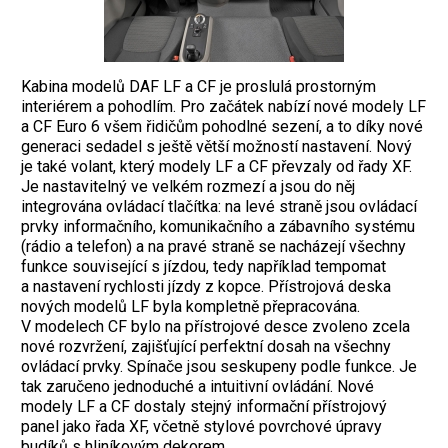
Kabina modelů DAF LF a CF je proslulá prostorným
interiérem a pohodlím. Pro začátek nabízí nové modely LF
a CF Euro 6 všem řidičům pohodlné sezení, a to díky nové
generaci sedadel s ještě větší možností nastavení. Nový
je také volant, který modely LF a CF převzaly od řady XF.
Je nastavitelný ve velkém rozmezí a jsou do něj
integrována ovládací tlačítka: na levé straně jsou ovládací
prvky informačního, komunikačního a zábavního systému
(rádio a telefon) a na pravé straně se nacházejí všechny
funkce související s jízdou, tedy například tempomat
a nastavení rychlosti jízdy z kopce. Přístrojová deska
nových modelů LF byla kompletně přepracována.
V modelech CF bylo na přístrojové desce zvoleno zcela
nové rozvržení, zajišťující perfektní dosah na všechny
ovládací prvky. Spínače jsou seskupeny podle funkce. Je
tak zaručeno jednoduché a intuitivní ovládání. Nové
modely LF a CF dostaly stejný informační přístrojový
panel jako řada XF, včetně stylové povrchové úpravy
budíků s hliníkovým dekorem.