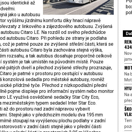
Por
jsou identické až
bo
 dveřmi.
poh
ejná jako u autobusu
tor vyššímu jízdnímu komfortu díky hnací nápravě
 převzaty z linkového a zájezdového autobusu. Zvýšená
i autobusu Citaro LE. Na rozdíl od svého předchůdce
Dal
 od autobusu Citaro. Při pohledu ze strany je podlaha
REN
 což je patrné pouze ze zvýšené střešní části, která se
434
ásti autobusu Citaro byla zachována stejná výška,
Nové
lném rozsahu, a tak autobus dosahuje proporčně celkově
jsme
ní systém je tak umístěn na původním místě. Pouze
MOT
aně pátých dveří a přechod zvýšené střechy prozrazuje,
Citaro je patrné v prostoru pro cestující v autobusu
Na b
ká konzolová sedadla pro městské autobusy, rovněž
Moto
asické přídržné tyče. Přechod z nízkopodlažní přední
HYU
dlně pojme displeje pro informační systém nebo monitor
Na a
aro LE využívá osvědčené sedačky Star City Eco,
před
ena meziměstským typem sedadel Inter Star Eco.
ŠKO
i až do prostoru nad zadní nápravou vybavit
VLA
ami. Stejně jako v předchozím modelu dva 195 mm
írně stoupají na vyvýšenou plochu podlahy v zadní
Ten
storovosti v zadní části stejně jako v přední části
pozo