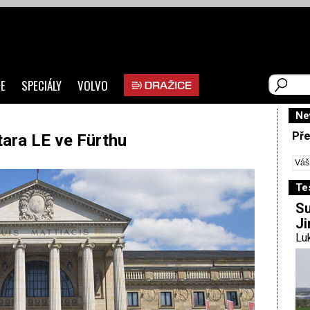
E
SPECIÁLY
VOLVO
Ne
Pře
ara LE ve Fürthu
Te
Su
Ji
Luk