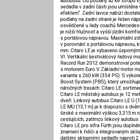
autobusu. Od podlahy až ke stropu v
sedadla v zadní části jsou umístěna 
efektem“. Zadní lavice nabízí dostat
podlahy na zadní straně je řešen n
osvědčené u řady coachů Mercedes-
je nižší hlučnost a vyšší jízdní kom
s portálovou nápravou. Maximální zd
v porovnání s portálovou nápravou,
mm. Citaro LE je vybaveno úsporný
VI. Vertikální šestiválcový řadový 
Record Run 2012 demonstroval potenc
s motorem Euro V. Základní motor má 
varianta s 260 kW (354 PS). S výkon
Boost System (PBS), který umožňuje 
náročných trasách. Citaro LE sortim
Citaro LE městský autobus je 12 met
dveří. Linkový autobus Citaro LE Ü (
LE MÜ (13,1 m) je k dispozici s dvěm
široké s maximální výškou 3,315 m n
cestujících, zatímco linkový autobus 
Citaro LE pro infra Fürth jsou dopln
znamení k řidiči a integrovaným skl
dalšími sklopnými sedadly naproti 2 