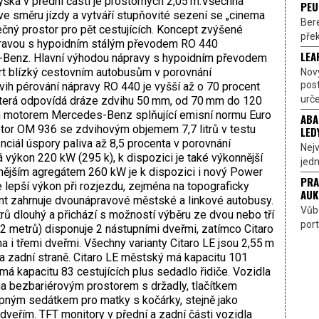
ýška v přední části je prostorných 2,05 m.Všechna
PEU
ve směru jízdy a vytváří stupňovité sezení se „cinema
Bere
ečný prostor pro pět cestujících. Koncept zvýšené
přek
ápravou s hypoidním stálým převodem RO 440
LEA
Benz. Hlavní výhodou nápravy s hypoidním převodem
fort blízký cestovním autobusům v porovnání
Nov
pos
vih pérování nápravy RO 440 je vyšší až o 70 procent
urče
 která odpovídá dráze zdvihu 50 mm, od 70 mm do 120
m motorem Mercedes-Benz splňující emisní normu Euro
ABA
motor OM 936 se zdvihovým objemem 7,7 litrů v testu
LED
iál úspory paliva až 8,5 procenta v porovnání
Nejv
výkon 220 kW (295 k), k dispozici je také výkonnější
jedn
nějším agregátem 260 kW je k dispozici i nový Power
PRA
lepší výkon při rozjezdu, zejména na topograficky
AUK
ent zahrnuje dvounápravové městské a linkové autobusy.
Vůbe
rů dlouhý a přichází s možností výběru ze dvou nebo tří
port
12 metrů) disponuje 2 nástupními dveřmi, zatímco Citaro
a i třemi dveřmi. Všechny varianty Citaro LE jsou 2,55 m
a zadní straně. Citaro LE městský má kapacitu 101
má kapacitu 83 cestujících plus sedadlo řidiče. Vozidla
ěna bezbariérovým prostorem s držadly, tlačítkem
opným sedátkem pro matky s kočárky, stejně jako
dveřím. TFT monitory v přední a zadní části vozidla