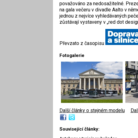
považováno za nedosažitelné. Preze
na gala večeru v divadle Aalto v ně
jednou z nejvíce vyhledávaných pečet
zůstávají vystaveny v „red dot desi
Převzato z časopisu
Fotogalerie
Další články o stejném modelu
|
Dal
Související články: