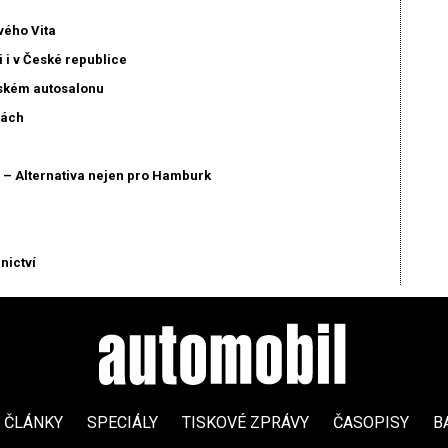
vého Vita
i i v České republice
jském autosalonu
nách
– Alternativa nejen pro Hamburk
nictví
ČLÁNKY
SPECIÁLY
TISKOVÉ ZPRÁVY
ČASOPISY
B