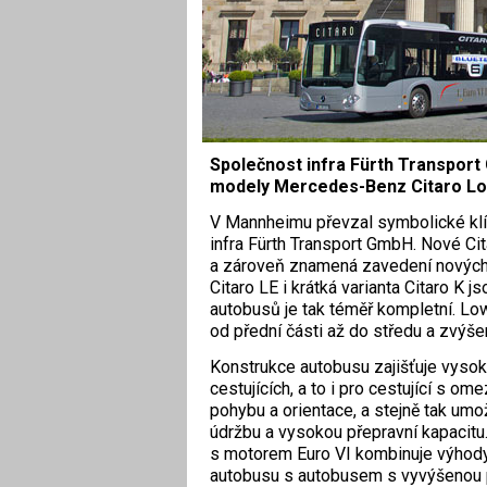
Společnost infra Fürth Transport 
modely Mercedes-Benz Citaro Low 
V Mannheimu převzal symbolické klíč
infra Fürth Transport GmbH. Nové Ci
a zároveň znamená zavedení nových 
Citaro LE i krátká varianta Citaro K 
autobusů je tak téměř kompletní. Lo
od přední části až do středu a zvýš
Konstrukce autobusu zajišťuje vyso
cestujících, a to i pro cestující s o
pohybu a orientace, a stejně tak um
údržbu a vysokou přepravní kapacitu.
s motorem Euro VI kombinuje výhod
autobusu s autobusem s vyvýšenou 