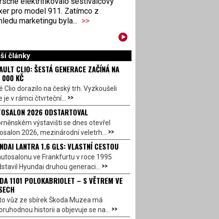
sche elektrifikovalo šestiválcový
xer pro model 911. Zatímco z
ledu marketingu byla...
>>
ší články
AULT CLIO: ŠESTÁ GENERACE ZAČÍNÁ NA
 000 KČ
 Clio dorazilo na český trh. Vyzkoušeli
>>
 je v rámci čtvrteční...
OSALON 2026 ODSTARTOVAL
rněnském výstavišti se dnes otevřel
>>
salon 2026, mezinárodní veletrh...
NDAI LANTRA 1.6 GLS: VLASTNÍ CESTOU
utosalonu ve Frankfurtu v roce 1995
>>
stavil Hyundai druhou generaci...
DA 1101 POLOKABRIOLET – S VĚTREM VE
SECH
to vůz ze sbírek Škoda Muzea má
>>
ruhodnou historii a objevuje se na...