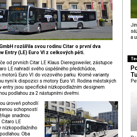
Ji
sá
a u
GmbH rozšířila svou rodinu Citar o první dva
Entry (LE) Euro VI z celkových pěti.
Te
e od prvních Citar LE Klaus Dieregsweiler, zástupce
Po
taro LE nahradí svého úspěšného předchůdce,
Tu
motorů Euro VI do vozového parku. Kromě varianty
jsou nyní k dispozici s motory Euro VI. Rodina městských
Pe
w entry jsou specifické nízkopodlažním designem
enou podlahou za 2 nástupními dveřmi.
kou úroveň pohodlí
mezenou schopností
ožňuje snadnou
 Citaro LE
y nízkopodlažního
podlahou. Oba