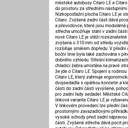
městské autobusy Citaro LE a Citaro 
do prostoru za středními nástupními
Nízkopodlažní plocha Citaro LE je st
Citaro. Zvýšená zadní část dává pros
a převodovce, které jsou modulárně
střecha umožňuje stání v zadní část
nové Citaro LE je stěží rozeznatelné
zvýšena o 310 mm od středu vozidla,
rozšiřuje směrem dopředu. V přední č
boční linie byla také zachována v p
dobrého vzhledu. Střešní klimatizač
chladicí žebra umístěna na pravé str
že jde o Citaro LE. Spojení s rodinou 
Citaro LE, který zahrnuje ergonomic
dvojsedadla s opěrkou končetin a kl
části do zadní části vyvýšené, poho
pro zadní řady sedadel. Městské Cit
linková varianta Citaro LE je vybav
V linkovém provedení lze přední část
prostornými zavazadlovými přihrádk
vysoké schody před zadní nápravou m
části. Zvýšená střecha dává pocit pro