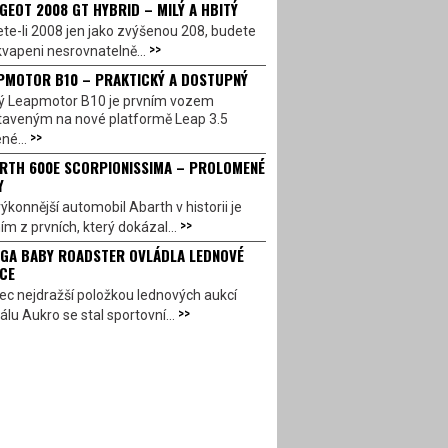
GEOT 2008 GT HYBRID – MILÝ A HBITÝ
te-li 2008 jen jako zvýšenou 208, budete
>>
vapeni nesrovnatelně...
PMOTOR B10 – PRAKTICKÝ A DOSTUPNÝ
ý Leapmotor B10 je prvním vozem
taveným na nové platformě Leap 3.5
>>
né...
RTH 600E SCORPIONISSIMA – PROLOMENÉ
Y
ýkonnější automobil Abarth v historii je
>>
ím z prvních, který dokázal...
GA BABY ROADSTER OVLÁDLA LEDNOVÉ
CE
c nejdražší položkou lednových aukcí
>>
álu Aukro se stal sportovní...