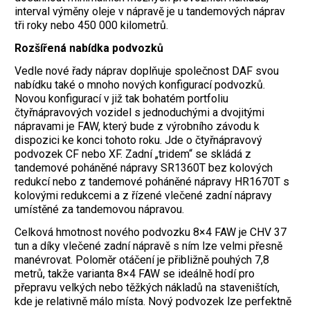
interval výměny oleje v nápravě je u tandemových náprav
tři roky nebo 450 000 kilometrů.
Rozšířená nabídka podvozků
Vedle nové řady náprav doplňuje společnost DAF svou
nabídku také o mnoho nových konfigurací podvozků.
Novou konfigurací v již tak bohatém portfoliu
čtyřnápravových vozidel s jednoduchými a dvojitými
nápravami je FAW, který bude z výrobního závodu k
dispozici ke konci tohoto roku. Jde o čtyřnápravový
podvozek CF nebo XF. Zadní „tridem“ se skládá z
tandemové poháněné nápravy SR1360T bez kolových
redukcí nebo z tandemové poháněné nápravy HR1670T s
kolovými redukcemi a z řízené vlečené zadní nápravy
umístěné za tandemovou nápravou.
Celková hmotnost nového podvozku 8×4 FAW je CHV 37
tun a díky vlečené zadní nápravě s ním lze velmi přesně
manévrovat. Poloměr otáčení je přibližně pouhých 7,8
metrů, takže varianta 8×4 FAW se ideálně hodí pro
přepravu velkých nebo těžkých nákladů na staveništích,
kde je relativně málo místa. Nový podvozek lze perfektně