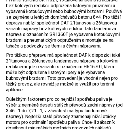
bez kolových redukcí, odpružená listovými pružinami a
vybavená kotoučovými nebo bubnovými brzdami. Používá
se zejména u lehkých domíchávačů betonu 8×4. Pro těžší
dopravu nabízí společnost DAF 21tunovou a 26tunovou
variantu nápravy bez kolových redukcí. Tato tandemová
náprava s označením SR1360T je vybavena kotoučovými
brzdami a pneumatickým odpružením a montuje se na
tahače a podvozky se třemi a čtyřmi nápravami.
Pro těžkou přepravu má společnost DAF k dispozici také
21tunovou a 26tunovou tandemovou nápravu s kolovými
redukcemi: jde o variantu s označením HR1670T, která
může být odpružena listovými pery a je vybavena
bubnovými brzdami. Toto provedení je vhodné nejen pro
těžký provoz, ale rovněž je možné je využít pro terénní
aplikace.
Důležitým faktorem pro co nejnižší spotřebu paliva je
výběr z nejméně deseti stálých převodů zadní nápravy (od
3,46 : 1 do 7,21 : 1, v závislosti na typu tandemové
nápravy). Nejtěžší stálé převody znamenají nižší otáčky
motoru pro optimální spotřebu paliva. Chce-li zákazník
dosáhnout minimálních možných provozních nákladů,