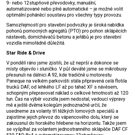
9- nebo 12stupňové převodovky, manuální,
automatizované nebo plně automatické – je možné volit
optimální poháněcí soustavu pro všechny typy provozu.
Samozřejmostí pro stavební podvozky je široká nabídka
pohonů pomocných agregátů (PTO) pro pohon sklápěcích
nástaveb, domíchávačů betonu a jeřábů je pro stavební
vozidla mimořádně důležitá.
Star Ride & Drive
V pondělí ráno jsme zjistili, že už neprší a dokonce se
místy objevilo i sluníčko. V půl deváté jsme se mikrobusy
přesunuli na dálnici A 92, kde tradičně u motorestu
Paneque na velkém parkovišti stála připravená celá flotila
trucků DAF, od lehkého LF až po tahač XF s návěsem,
schopným přepravovat náklad o celkové hmotnosti až 120
tun. Čas na výběr vozidla jsem nedostal, vedoucí výpravy
mě a ještě dvěma kolegům jednoznačně určil, že
usedneme za volanty tří těžkých lomových speciálů a
zajistíme jejich převoz do vápencového dolu, který se
zakousnul do horského hřebene na horizontu. Takže jsem
se vyšplhal za volantem jednostranného sklápěče DAF CF