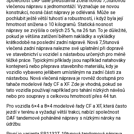
Společnost DAF dále představila zcela novou 7,5tunovou
vlečenou nápravu s jednomontáží. Vyznačuje se novou
konstrukcí, nosná část nápravy je odlévaná. Může se
pochlubit ještě větší tuhostí a robustností, i když byla její
hmotnost snížena o 10 kilogramů. Statická nosnost
nápravy se zvýšila o celých 25 %, na 26 tun. To je důležité,
pokud je většina zatížení během nakládky a vykládky
krátkodobě na poslední zadní nápravě. Nová 7,5tunová
vlečená zadní náprava nalezne své uplatnění při dopravě
ve stavebnictví u vozidel s nástavbou určených pro méně
těžké práce. Typickými příklady jsou například natahováky
kontejnerů nebo přeprava stavebního materiálu, kdy je
vozidlo vybaveno jeřábem umístěným na zadní části za
nástavbou. Nová vlečená náprava je rovněž dostupná pro
tahače modelové řady CF a XF. Zde je vhodná, pokud se
tato vozidla používají například pro tahání nízkých návěsů
nebo pro soupravy s celkovou hmotností přes 44 tun.
Pro vozidla 6×4 a 8×4 modelové řady CF a XF, která často
jezdí v terénu a vyžadují větší trakci, nabízí společnost
DAF tandemové poháněné nápravy s nízkými nároky na
údržbu.
První je varianta SR1132T, 19tunová tandemová náprava