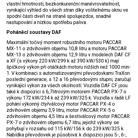
vlastní hmotnosti, bezkonkurenční manévrovatelnost,
vynikající výhled do všech stran díky volitelnému oknu ve
spodní části dveří na straně spolujezdce, snadné
nastupování a nízkou spotřebu paliva.
Poháněcí soustavy DAF
Maximální točivý moment robustního motoru PACCAR
MX-11 o zdvihovém objemu 10,8 litru a motoru PACCAR
MX-13 o zdvihovém objemu 12,9 litru v modelech DAF CF
a XF (s výkony 220 kW/299 k až 390 kW/530 k) mají
špičkový výkon při otáčkách motoru nižších než 1000 min-
1. V kombinaci s automatizovanými převodovkami TraXon
poslední generace, s 12 a 16 převodovými stupni, zaručují
vynikající výkon za všech okolností. Vozidla DAF CF jsou
také k dispozici s 6,7litrovým motorem PACCAR PX-7 o
výkonu 172 kW/234 k až 239 kW/325 k. Vozidla v řadě LF
pohání výkonný čtyřválcový motor PACCAR PX-4 o
zdvihovém objemu 3,9 litru, motor PACCAR PX-5 o
zdvihovém objemu 4,5 litru a šestiválcový motor PACCAR
PX-7 o zdvihovém objemu 6,7 litru, jejichž výkony se
pohybují v rozsahu od 115 kW/156 k do 239 kW/325 k.
Nabídka převodovek je působivá: k dispozici jsou 5-, 6-,