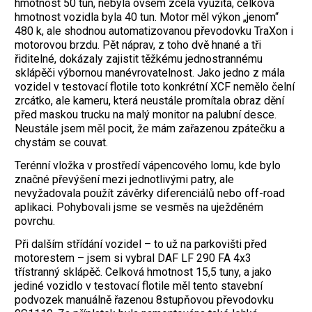
hmotnost 50 tun, nebyla ovšem zcela využita, celková
hmotnost vozidla byla 40 tun. Motor měl výkon „jenom“
480 k, ale shodnou automatizovanou převodovku TraXon i
motorovou brzdu. Pět náprav, z toho dvě hnané a tři
řiditelné, dokázaly zajistit těžkému jednostrannému
sklápěči výbornou manévrovatelnost. Jako jedno z mála
vozidel v testovací flotile toto konkrétní XCF nemělo čelní
zrcátko, ale kameru, která neustále promítala obraz dění
před maskou trucku na malý monitor na palubní desce.
Neustále jsem měl pocit, že mám zařazenou zpátečku a
chystám se couvat.
Terénní vložka v prostředí vápencového lomu, kde bylo
značné převýšení mezi jednotlivými patry, ale
nevyžadovala použít závěrky diferenciálů nebo off-road
aplikaci. Pohybovali jsme se vesměs na uježděném
povrchu.
Při dalším střídání vozidel – to už na parkovišti před
motorestem – jsem si vybral DAF LF 290 FA 4x3
třístranný sklápěč. Celková hmotnost 15,5 tuny, a jako
jediné vozidlo v testovací flotile měl tento stavební
podvozek manuálně řazenou 8stupňovou převodovku