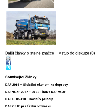
Další články o stejné značce
|
Vstup do diskuze (0)
Související články:
DAF 2016 – Globální ekonomika dopravy
DAF 95 XF 2017 – 20 LET ŘADY DAF 95 XF
DAF CF85.410 - Davidův princip
DAF CF 85 pre ťažkú rozvážku