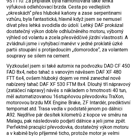
9S1110. Za příplatek byla namontována také lehká
výfuková odlehčovací brzda. Cesta po vedlejších
„okreskách“ přes hluboké kaňony a zase serpentinami
vzhůru, byla fantastická, hlavně když jsem se nemusel
dívat přes lehká svodidla do údolí. Lehký DAF prokázal
dostatečný výkon dobře odhlučněného motoru, výborný
výhled od volantu a zcela přesvědčivé jízdní vlastnosti. A
zvládnuli jsme i vyhýbací manévr v jedné proklatě úzké
partii stoupání s protijedoucím „domorodce“, za volantem
soupravy se silem na cement.
Vyzkoušel jsem si také automix na podvozku DAD CF 450
FAD 8x4, nebo tahač s vanovým návěsem DAF XF 480
FTT 6x4, ovšem hluboký dojem ve mně zanechal nově
nabízený tahač DAF XF 530 FTM 8x4. Dlouhý tří nápravový
(zatáčecí nápravy) návěs s nákladem o hmotnosti 40 tun,
měl automatizovanou 16stupňovou převodovku TraXon,
motorovou brzdu MX Engine Brake, ZF Intardér, prediktivní
tempomat atd. Trasa vedla v podstatě jenom po dálnici
A92. Nejdříve pár desítek kilometrů z kopce ve směru na
Malagu, pak následovalo podjetí dálnice a jeli jsme zpět.
Perfektně pracující převodovka, dostatečný výkon motoru
a v kabině bylo příjemné ticho, protože motor je velmi