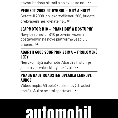
>>
pozoruhodnou historii a objevuje se na...
PEUGEOT 2008 GT HYBRID – MILÝ A HBITÝ
Berete-li 2008 jen jako zvýšenou 208, budete
>>
překvapeni nesrovnatelně...
LEAPMOTOR B10 – PRAKTICKÝ A DOSTUPNÝ
Nový Leapmotor B10 je prvním vozem
postaveným na nové platformě Leap 3.5
>>
určené...
ABARTH 600E SCORPIONISSIMA – PROLOMENÉ
LEDY
Nejvýkonnější automobil Abarth v historii je
>>
jedním z prvních, který dokázal...
PRAGA BABY ROADSTER OVLÁDLA LEDNOVÉ
AUKCE
Vůbec nejdražší položkou lednových aukcí
>>
portálu Aukro se stal sportovní...