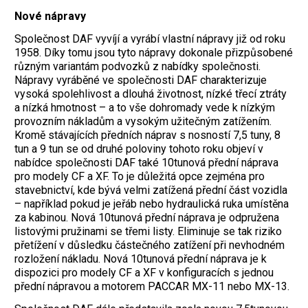
Nové nápravy
Společnost DAF vyvíjí a vyrábí vlastní nápravy již od roku
1958. Díky tomu jsou tyto nápravy dokonale přizpůsobené
různým variantám podvozků z nabídky společnosti.
Nápravy vyráběné ve společnosti DAF charakterizuje
vysoká spolehlivost a dlouhá životnost, nízké třecí ztráty
a nízká hmotnost – a to vše dohromady vede k nízkým
provozním nákladům a vysokým užitečným zatížením.
Kromě stávajících předních náprav s nosností 7,5 tuny, 8
tun a 9 tun se od druhé poloviny tohoto roku objeví v
nabídce společnosti DAF také 10tunová přední náprava
pro modely CF a XF. To je důležitá opce zejména pro
stavebnictví, kde bývá velmi zatížená přední část vozidla
– například pokud je jeřáb nebo hydraulická ruka umístěna
za kabinou. Nová 10tunová přední náprava je odpružena
listovými pružinami se třemi listy. Eliminuje se tak riziko
přetížení v důsledku částečného zatížení při nevhodném
rozložení nákladu. Nová 10tunová přední náprava je k
dispozici pro modely CF a XF v konfiguracích s jednou
přední nápravou a motorem PACCAR MX-11 nebo MX-13.