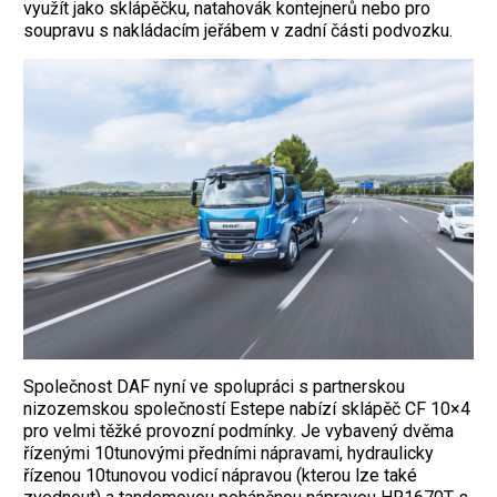
využít jako sklápěčku, natahovák kontejnerů nebo pro
soupravu s nakládacím jeřábem v zadní části podvozku.
Společnost DAF nyní ve spolupráci s partnerskou
nizozemskou společností Estepe nabízí sklápěč CF 10×4
pro velmi těžké provozní podmínky. Je vybavený dvěma
řízenými 10tunovými předními nápravami, hydraulicky
řízenou 10tunovou vodicí nápravou (kterou lze také