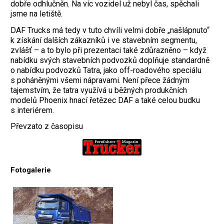
dobře odhlučněn. Na víc vozidel už nebyl čas, spěchali
jsme na letiště.
DAF Trucks má tedy v tuto chvíli velmi dobře „našlápnuto“
k získání dalších zákazníků i ve stavebním segmentu,
zvlášť – a to bylo při prezentaci také zdůrazněno – když
nabídku svých stavebních podvozků doplňuje standardně
o nabídku podvozků Tatra, jako off-roadového speciálu
s poháněnými všemi nápravami. Není přece žádným
tajemstvím, že tatra využívá u běžných produkčních
modelů Phoenix hnací řetězec DAF a také celou budku
s interiérem.
Převzato z časopisu
Fotogalerie