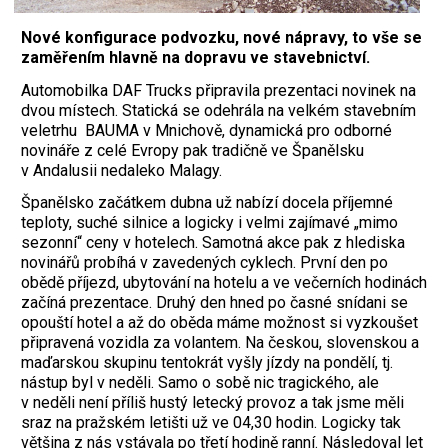
Nové konfigurace podvozku, nové nápravy, to vše se
zaměřením hlavně na dopravu ve stavebnictví.
A
utomobilka DAF Trucks připravila prezentaci novinek na
dvou místech. Statická se odehrála na velkém stavebním
veletrhu BAUMA v Mnichově, dynamická pro odborné
novináře z celé Evropy pak tradičně ve Španělsku
v Andalusii nedaleko Malagy.
Španělsko začátkem dubna už nabízí docela příjemné
teploty, suché silnice a logicky i velmi zajímavé „mimo
sezonní“ ceny v hotelech. Samotná akce pak z hlediska
novinářů probíhá v zavedených cyklech. První den po
obědě příjezd, ubytování na hotelu a ve večerních hodinách
začíná prezentace. Druhý den hned po časné snídani se
opouští hotel a až do oběda máme možnost si vyzkoušet
připravená vozidla za volantem. Na českou, slovenskou a
maďarskou skupinu tentokrát vyšly jízdy na pondělí, tj.
nástup byl v neděli. Samo o sobě nic tragického, ale
v neděli není příliš hustý letecký provoz a tak jsme měli
sraz na pražském letišti už ve 04,30 hodin. Logicky tak
většina z nás vstávala po třetí hodině ranní. Následoval let