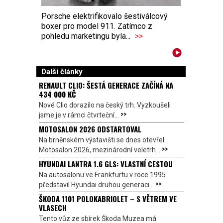
Porsche elektrifikovalo šestiválcový
boxer pro model 911. Zatímco z
pohledu marketingu byla...
>>
Další články
RENAULT CLIO: ŠESTÁ GENERACE ZAČÍNÁ NA
434 000 KČ
Nové Clio dorazilo na český trh. Vyzkoušeli
>>
jsme je v rámci čtvrteční...
MOTOSALON 2026 ODSTARTOVAL
Na brněnském výstavišti se dnes otevřel
>>
Motosalon 2026, mezinárodní veletrh...
HYUNDAI LANTRA 1.6 GLS: VLASTNÍ CESTOU
Na autosalonu ve Frankfurtu v roce 1995
>>
představil Hyundai druhou generaci...
ŠKODA 1101 POLOKABRIOLET – S VĚTREM VE
VLASECH
Tento vůz ze sbírek Škoda Muzea má