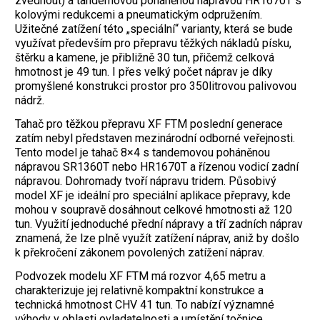
zvednout) a tandemovou poháněnou nápravou HR1670T s
kolovými redukcemi a pneumatickým odpružením.
Užitečné zatížení této „speciální“ varianty, která se bude
využívat především pro přepravu těžkých nákladů písku,
štěrku a kamene, je přibližně 30 tun, přičemž celková
hmotnost je 49 tun. I přes velký počet náprav je díky
promyšlené konstrukci prostor pro 350litrovou palivovou
nádrž.
Tahač pro těžkou přepravu XF FTM poslední generace
zatím nebyl představen mezinárodní odborné veřejnosti.
Tento model je tahač 8×4 s tandemovou poháněnou
nápravou SR1360T nebo HR1670T a řízenou vodicí zadní
nápravou. Dohromady tvoří nápravu tridem. Působivý
model XF je ideální pro speciální aplikace přepravy, kde
mohou v soupravě dosáhnout celkové hmotnosti až 120
tun. Využití jednoduché přední nápravy a tří zadních náprav
znamená, že lze plně využít zatížení náprav, aniž by došlo
k překročení zákonem povolených zatížení náprav.
Podvozek modelu XF FTM má rozvor 4,65 metru a
charakterizuje jej relativně kompaktní konstrukce a
technická hmotnost CHV 41 tun. To nabízí významné
výhody v oblasti ovladatelnosti a umístění točnice.