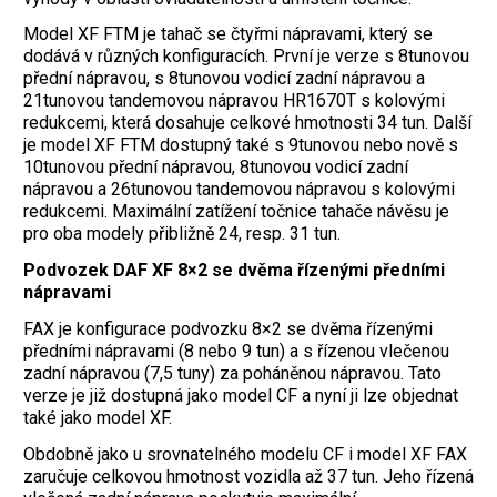
Model XF FTM je tahač se čtyřmi nápravami, který se
dodává v různých konfiguracích. První je verze s 8tunovou
přední nápravou, s 8tunovou vodicí zadní nápravou a
21tunovou tandemovou nápravou HR1670T s kolovými
redukcemi, která dosahuje celkové hmotnosti 34 tun. Další
je model XF FTM dostupný také s 9tunovou nebo nově s
10tunovou přední nápravou, 8tunovou vodicí zadní
nápravou a 26tunovou tandemovou nápravou s kolovými
redukcemi. Maximální zatížení točnice tahače návěsu je
pro oba modely přibližně 24, resp. 31 tun.
Podvozek DAF XF 8×2 se dvěma řízenými předními
nápravami
FAX je konfigurace podvozku 8×2 se dvěma řízenými
předními nápravami (8 nebo 9 tun) a s řízenou vlečenou
zadní nápravou (7,5 tuny) za poháněnou nápravou. Tato
verze je již dostupná jako model CF a nyní ji lze objednat
také jako model XF.
Obdobně jako u srovnatelného modelu CF i model XF FAX
zaručuje celkovou hmotnost vozidla až 37 tun. Jeho řízená