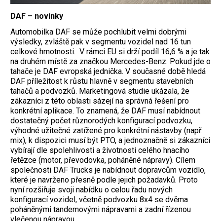
DAF – novinky
Automobilka DAF se může pochlubit velmi dobrými
výsledky, zvláště pak v segmentu vozidel nad 16 tun
celkové hmotnosti. V rámci EU si drží podíl 16,6 % a je tak
na druhém místě za značkou Mercedes-Benz. Pokud jde o
tahače je DAF evropská jednička. V současné době hledá
DAF příležitost k růstu hlavně v segmentu stavebních
tahačů a podvozků. Marketingová studie ukázala, že
zákazníci z této oblasti sázejí na správná řešení pro
konkrétní aplikace. To znamená, že DAF musí nabídnout
dostatečný počet různorodých konfigurací podvozku,
výhodné užitečné zatížené pro konkrétní nástavby (např.
mix), k dispozici musí být PTO, a jednoznačně si zákazníci
vybírají dle spolehlivosti a životnosti celého hnacího
řetězce (motor, převodovka, poháněné nápravy). Cílem
společnosti DAF Trucks je nabídnout dopravcům vozidlo,
které je navrženo přesně podle jejich požadavků. Proto
nyní rozšiřuje svoji nabídku o celou řadu nových
konfigurací vozidel, včetně podvozku 8x4 se dvěma
poháněnými tandemovými nápravami a zadní řízenou
vlečenou nápravou.