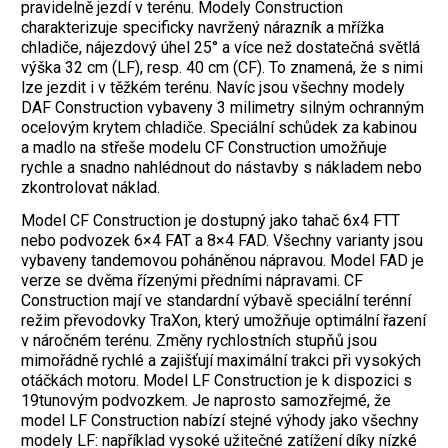
pravidelně jezdí v terénu. Modely Construction
charakterizuje specificky navržený nárazník a mřížka
chladiče, nájezdový úhel 25° a více než dostatečná světlá
výška 32 cm (LF), resp. 40 cm (CF). To znamená, že s nimi
lze jezdit i v těžkém terénu. Navíc jsou všechny modely
DAF Construction vybaveny 3 milimetry silným ochranným
ocelovým krytem chladiče. Speciální schůdek za kabinou
a madlo na střeše modelu CF Construction umožňuje
rychle a snadno nahlédnout do nástavby s nákladem nebo
zkontrolovat náklad.
Model CF Construction je dostupný jako tahač 6x4 FTT
nebo podvozek 6×4 FAT a 8×4 FAD. Všechny varianty jsou
vybaveny tandemovou poháněnou nápravou. Model FAD je
verze se dvěma řízenými předními nápravami. CF
Construction mají ve standardní výbavě speciální terénní
režim převodovky TraXon, který umožňuje optimální řazení
v náročném terénu. Změny rychlostních stupňů jsou
mimořádně rychlé a zajišťují maximální trakci při vysokých
otáčkách motoru. Model LF Construction je k dispozici s
19tunovým podvozkem. Je naprosto samozřejmé, že
model LF Construction nabízí stejné výhody jako všechny
modely LF: například vysoké užitečné zatížení díky nízké