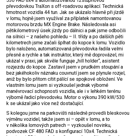
530 FAD 8x4 s automatizovanou 12stupňovou
převodovkou TraXon s off-roadovou aplikací. Technická
hmotnost vozidla 44 tun. Jak se ukázalo hlavně při jízdě
v lomu, hojně jsem využíval za příplatek namontovanou
motorovou brzdu MX Engine Brake. Následovala asi
pětikilometrový úsek jízdy po dálnici a pak jsme odbočili
na silnici – z našeho pohledu – II. třídy a po dalších pěti
kilometrech jsme začali šplhat do kopce k lomu. Vozidlo
bylo naloženo, automatizovaná převodovka řadila velmi
přesně a rychle a tak instruktor, který mě doprovázel, mi
ukázal v praxi, jak skvěle funguje „hill holder“, asistent
rozjezdu do kopce. Zastavil jsem v prudkém stoupání a
bez jakéhokoliv náznaku couvnutí jsem se plynule rozjel,
aniž by bylo přitom cítit pálící se spojkové obložení. Ve
vlastním lomu jsem si vyzkoušel jednak výborné
manévrovací schopnosti vozidla, ale i v lehkém terénu
výborně řadicí převodovku. Motor o výkonu 390 kW/530
k se ukázal jako více než dostačující.
S kolegou jsme na parkovišti následně provedli bleskovou
výměnu vozidel, takže jsem si – opět v lomu, a to
v několika lomových patrech – vyzkoušel novinku,
podvozek CF 480 FAD s konfigurací 10x4. Technická