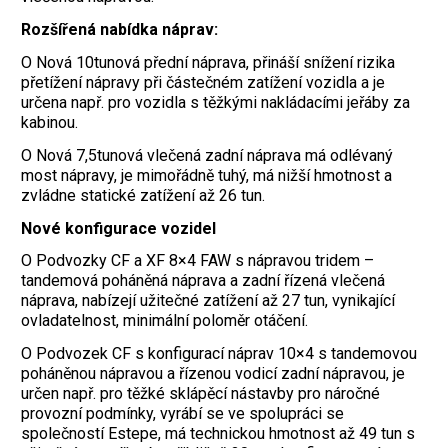
Rozšířená nabídka náprav:
O Nová 10tunová přední náprava, přináší snížení rizika
přetížení nápravy při částečném zatížení vozidla a je
určena např. pro vozidla s těžkými nakládacími jeřáby za
kabinou.
O Nová 7,5tunová vlečená zadní náprava má odlévaný
most nápravy, je mimořádně tuhý, má nižší hmotnost a
zvládne statické zatížení až 26 tun.
Nové konfigurace vozidel
O Podvozky CF a XF 8×4 FAW s nápravou tridem –
tandemová poháněná náprava a zadní řízená vlečená
náprava, nabízejí užitečné zatížení až 27 tun, vynikající
ovladatelnost, minimální poloměr otáčení.
O Podvozek CF s konfigurací náprav 10×4 s tandemovou
poháněnou nápravou a řízenou vodicí zadní nápravou, je
určen např. pro těžké sklápěcí nástavby pro náročné
provozní podmínky, vyrábí se ve spolupráci se
společností Estepe, má technickou hmotnost až 49 tun s