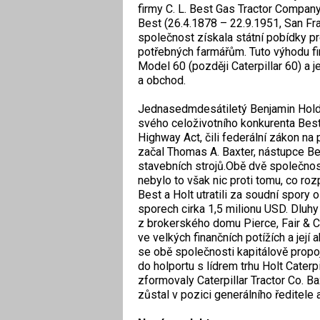
firmy C. L. Best Gas Tractor Company
Best (26.4.1878 – 22.9.1951, San Fra
společnost získala státní pobídky p
potřebných farmářům. Tuto výhodu fir
Model 60 (později Caterpillar 60) a 
a obchod.
Jednasedmdesátiletý Benjamin Hold z
svého celoživotního konkurenta Besta
Highway Act, čili federální zákon n
začal Thomas A. Baxter, nástupce B
stavebních strojů.Obě dvě společnost
nebylo to však nic proti tomu, co r
Best a Holt utratili za soudní spory
sporech cirka 1,5 milionu USD. Dluhy
z brokerského domu Pierce, Fair & C
ve velkých finančních potížích a její a
se obě společnosti kapitálově propojil
do holportu s lídrem trhu Holt Cater
zformovaly Caterpillar Tractor Co. B
zůstal v pozici generálního ředitele 