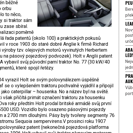
PEU
rén běžně
o orbu
Bere
lo to něco,
přek
y si traktor sám
LEA
u zase sbíral.
Nov
ealizaci poměrně
pos
celá řada patentů (okolo 100) a praktických pokusů
urče
vil v roce 1903 do staré dobré Anglie k firmě Richard
ABA
 výroby tzv. olejových motorů vyvinutých Herbertem
LED
u na pásový pojezdový podvozek). Holt v Anglii patent
Nejv
A vybavil svůj původní parní traktor No. 77 (30 kW/40
jedn
ntů, které spojil řetězy.
PRA
904 vyrazil Holt se svým polovynálezem úspěšně
AUK
af se o vylepšeném traktoru pochvalně vyjádřil a připojil
Vůbe
jako caterpillar – housenka. No a název byl na světě.
port
 však přičítá primát označení traktoru za housenku
va roky předtím Holt prodal britské armádě svůj první
za 5500 USD. Vozidlo bylo osazeno pásovými pojezdy
 a 2700 mm dlouhými. Pásy byly tvořeny segmenty 76
tromu Sequoia sempervirens.V prosinci roku 1907
j polovynález patent (nekonečná pojezdová platforma