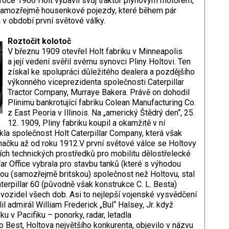
 roce 1906 Holt vybavil svůj traktor plynovým motorem,
samozřejmě housenkové pojezdy, které během pár
 v období první světové války.
Roztočit kolotoč
V březnu 1909 otevřel Holt fabriku v Minneapolis
a její vedení svěřil svému synovci Pliny Holtovi. Ten
získal ke spolupráci důležitého dealera a pozdějšího
výkonného viceprezidenta společnosti Caterpillar
Tractor Company, Murraye Bakera. Právě on dohodil
Plinimu bankrotující fabriku Colean Manufacturing Co.
z East Peoria v Illinois. Na „americký Štědrý den“, 25.
12. 1909, Pliny fabriku koupil a okamžitě v ní
kla společnost Holt Caterpillar Company, která však
značku až od roku 1912.V první světové válce se Holtovy
ích technických prostředků pro mobilitu dělostřelecké
War Office vybrala pro stavbu tanků (které s výhodou
ou (samozřejmě britskou) společnost než Holtovu, stal
erpillar 60 (původně však konstrukce C. L. Besta)
 vozidel všech dob. Asi to nejlepší vojenské vysvědčení
l admirál William Frederick „Bul“ Halsey, Jr. když
lku v Pacifiku – ponorky, radar, letadla
o Best, Holtova největšího konkurenta, objevilo v názvu