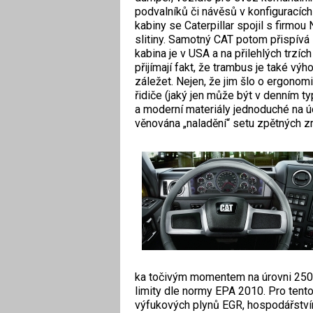
podvalníků či návěsů v konfiguracích
kabiny se Caterpillar spojil s firmou
slitiny. Samotný CAT potom přispívá
kabina je v USA a na přilehlých trzíc
přijímají fakt, že trambus je také výho
záležet. Nejen, že jim šlo o ergonom
řidiče (jaký jen může být v denním t
a moderní materiály jednoduché na úd
věnována „naladění“ setu zpětných zr
ka točivým momentem na úrovni 250
limity dle normy EPA 2010. Pro tent
výfukových plynů EGR, hospodářstv