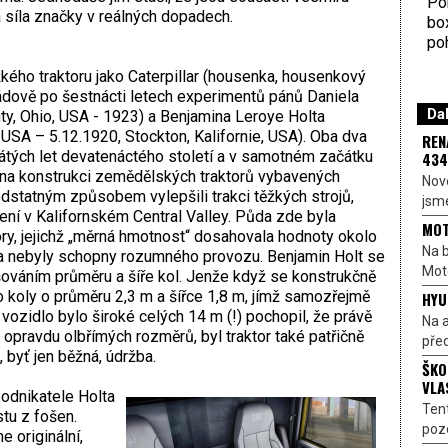
Por
 síla značky v reálných dopadech.
bo
poh
kého traktoru jako Caterpillar (housenka, housenkový
ádově po šestnácti letech experimentů pánů Daniela
Dal
ty, Ohio, USA - 1923) a Benjamina Leroye Holta
USA – 5.12.1920, Stockton, Kalifornie, USA). Oba dva
REN
átých let devatenáctého století a v samotném začátku
434
i na konstrukci zemědělských traktorů vybavených
Nové
 podstatným způsobem vylepšili trakci těžkých strojů,
jsme
ení v Kalifornském Central Valley. Půda zde byla
MOT
tory, jejichž „měrná hmotnost“ dosahovala hodnoty okolo
Na b
a nebyly schopny rozumného provozu. Benjamin Holt se
Moto
ováním průměru a šíře kol. Jenže když se konstrukčně
o koly o průměru 2,3 m a šířce 1,8 m, jímž samozřejmě
HYU
vozidlo bylo široké celých 14 m (!) pochopil, že právě
Na a
 opravdu olbřímých rozměrů, byl traktor také patřičně
před
, byť jen běžná, údržba.
ŠKO
VLA
odnikatele Holta
Ten
stu z fošen.
pozo
 originální,