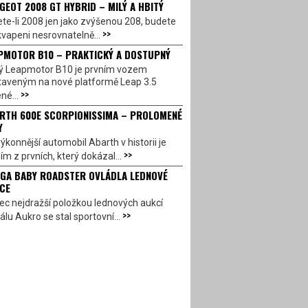
GEOT 2008 GT HYBRID – MILÝ A HBITÝ
te-li 2008 jen jako zvýšenou 208, budete
>>
vapeni nesrovnatelně...
PMOTOR B10 – PRAKTICKÝ A DOSTUPNÝ
ý Leapmotor B10 je prvním vozem
taveným na nové platformě Leap 3.5
>>
né...
RTH 600E SCORPIONISSIMA – PROLOMENÉ
Y
ýkonnější automobil Abarth v historii je
>>
ím z prvních, který dokázal...
GA BABY ROADSTER OVLÁDLA LEDNOVÉ
CE
c nejdražší položkou lednových aukcí
>>
álu Aukro se stal sportovní...