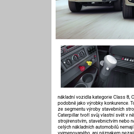
nákladní vozidla kategorie Class 8, C
podobně jako výrobky konkurence. To,
ze segmentu výroby stavebních stro
Caterpillar tvoří svůj vlastní svět v n
strojírenstvím, stavebnictvím nebo 
celých nákladních automobilů nemají
vyjmenovaného, ani náznakem nezajím