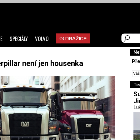
E
SPECIÁLY
VOLVO
Ne
Pře
rpillar není jen housenka
Te
Su
Ji
Luk