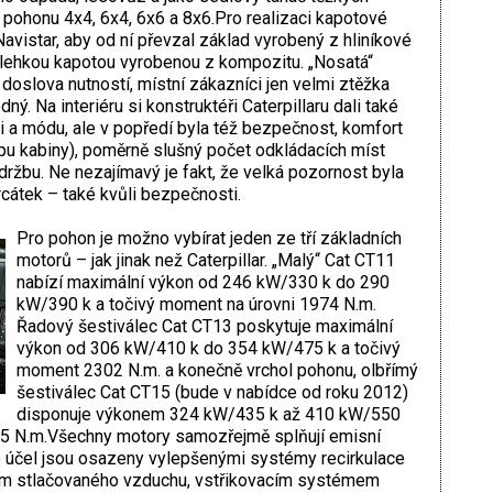
 pohonu 4x4, 6x4, 6x6 a 8x6.Pro realizaci kapotové
 Navistar, aby od ní převzal základ vyrobený z hliníkové
 lehkou kapotou vyrobenou z kompozitu. „Nosatá“
h doslova nutností, místní zákazníci jen velmi ztěžka
dný. Na interiéru si konstruktéři Caterpillaru dali také
ii a módu, ale v popředí byla též bezpečnost, komfort
ypu kabiny), poměrně slušný počet odkládacích míst
ržbu. Ne nezajímavý je fakt, že velká pozornost byla
cátek – také kvůli bezpečnosti.
Pro pohon je možno vybírat jeden ze tří základních
motorů – jak jinak než Caterpillar. „Malý“ Cat CT11
nabízí maximální výkon od 246 kW/330 k do 290
kW/390 k a točivý moment na úrovni 1974 N.m.
Řadový šestiválec Cat CT13 poskytuje maximální
výkon od 306 kW/410 k do 354 kW/475 k a točivý
moment 2302 N.m. a konečně vrchol pohonu, olbřímý
šestiválec Cat CT15 (bude v nabídce od roku 2012)
disponuje výkonem 324 kW/435 k až 410 kW/550
5 N.m.Všechny motory samozřejmě splňují emisní
o účel jsou osazeny vylepšenými systémy recirkulace
ím stlačovaného vzduchu, vstřikovacím systémem