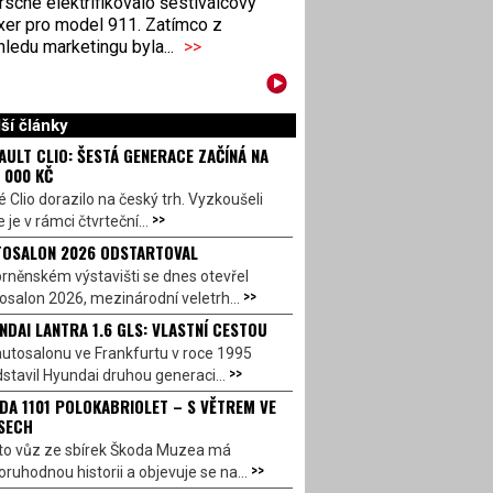
sche elektrifikovalo šestiválcový
xer pro model 911. Zatímco z
ledu marketingu byla...
>>
ší články
AULT CLIO: ŠESTÁ GENERACE ZAČÍNÁ NA
 000 KČ
 Clio dorazilo na český trh. Vyzkoušeli
>>
 je v rámci čtvrteční...
OSALON 2026 ODSTARTOVAL
rněnském výstavišti se dnes otevřel
>>
salon 2026, mezinárodní veletrh...
NDAI LANTRA 1.6 GLS: VLASTNÍ CESTOU
utosalonu ve Frankfurtu v roce 1995
>>
stavil Hyundai druhou generaci...
DA 1101 POLOKABRIOLET – S VĚTREM VE
SECH
to vůz ze sbírek Škoda Muzea má
>>
ruhodnou historii a objevuje se na...