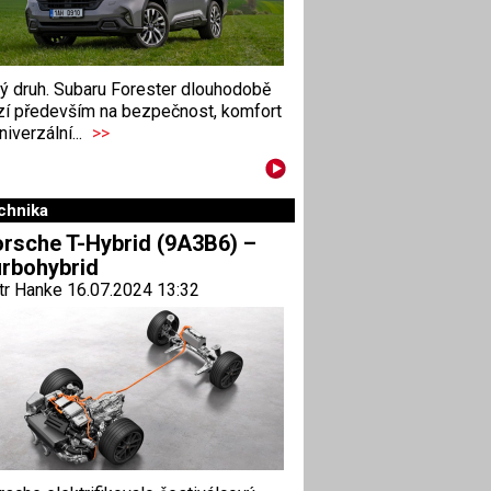
ný druh. Subaru Forester dlouhodobě
zí především na bezpečnost, komfort
niverzální...
>>
chnika
rsche T-Hybrid (9A3B6) –
rbohybrid
tr Hanke 16.07.2024 13:32