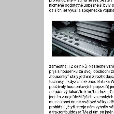
pro tahač, který sama nese). Ještě v
nicméně podstatně úspěšnější byly 
dalších let využila spojenecká vojska
zaměstnal 12 dělníků. Následně vzni
přijala housenku za svoji obchodní 
„housenky“ staly jedním z rozhodujíc
techniky. I když si nakonec Britská 
používaly housenkových pojezdů) jin
se pásový tahač/traktor/buldozer Cat
jedním z nejdůležitějších vojenských
mu na konci druhé světové války uděli
prohlásil: „čtyři stroje nám vyhrály vá
a traktor/buldozer.“Mezi tím se jmén