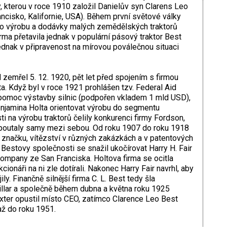
, kterou v roce 1910 založil Danielův syn Clarens Leo
ncisko, Kalifornie, USA). Během první světové války
ro výrobu a dodávky malých zemědělských traktorů
ma přetavila jednak v populární pásový traktor Best
jednak v připravenost na mírovou poválečnou situaci
emřel 5. 12. 1920, pět let před spojením s firmou
. Když byl v roce 1921 prohlášen tzv. Federal Aid
a pomoc výstavby silnic (podpořen vkladem 1 mld USD),
enjamina Holta orientovat výrobu do segmentu
i na výrobu traktorů čelily konkurenci firmy Fordson,
ozpoutaly samy mezi sebou. Od roku 1907 do roku 1918
 o značku, vítězství v různých zakázkách a v patentových
 Bestovy společnosti se snažil ukočírovat Harry H. Fair
ompany ze San Franciska. Holtova firma se ocitla
kcionáři na ni zle dotírali. Nakonec Harry Fair navrhl, aby
y. Finančně silnější firma C. L. Best tedy šla
pillar a společně během dubna a května roku 1925
axter opustil místo CEO, zatímco Clarence Leo Best
až do roku 1951.