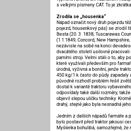
s velkými písmeny CAT. To je zkrátka
Zrodila se „housenka“
Nápad označit nový druh pojezdu těž
pojezd, housenkový pás) se zrodil ř
Besta (20. 3. 1838, Tuscarawas Coun
(1.1.1849, Concord, New Hampshire, 
nezávisle na sobě na konci devades
dvacátého století usilovně pracoval
parními stroji. Velmi stáli o to, aby
které využívali především pro farmař
úrodná, výživná a bonitní, jenže trak
450 kg/1 k často do půdy zapadaly 
původně rozhodl problém řešit zvětš
dostal k variantě traktoru vybavenéh
odpovídaly také další rozměry, takže 
objevil slepou uličku techniky. Kromě
drahý, stejně jako byla nesnadná jeho
Jedním z dalších nápadů farmáře a p
bylo postavit před traktor jakousi ce
Myšlenka bohulibá, samozřejmě, že ne