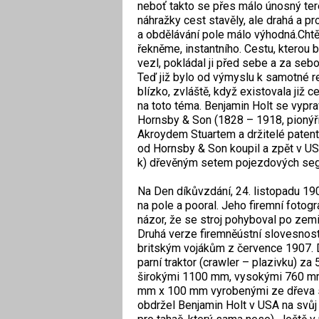
neboť takto se přes málo únosný te
náhražky cest stavěly, ale drahá a pr
a obdělávání pole málo výhodná.Chtě
řekněme, instantního. Cestu, kterou b
vezl, pokládal ji před sebe a za sebo
Teď již bylo od výmyslu k samotné r
blízko, zvláště, když existovala již 
na toto téma. Benjamin Holt se vypra
Hornsby & Son (1828 – 1918, pionýři
Akroydem Stuartem a držitelé patent
od Hornsby & Son koupil a zpět v US
k) dřevěným setem pojezdových segme
Na Den díkůvzdání, 24. listopadu 1
na pole a pooral. Jeho firemní fotogr
názor, že se stroj pohyboval po zemi 
Druhá verze firemněústní slovesnosti
britským vojákům z července 1907. D
parní traktor (crawler – plazivku) 
širokými 1100 mm, vysokými 760 mm
mm x 100 mm vyrobenými ze dřeva s
obdržel Benjamin Holt v USA na svů