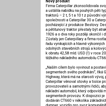
Nový produkt
Firma Caterpillar zkonsolidovala svo
a ustálila nabídku na pouhých pěti t
traktorů – 2 t, 5 t a 10 t z původní v
společnosti a Caterpillar 30 a Caterpi
pocházející z produkce Bestovy. De
a pětitunový traktor přestaly být atrak
1926 a o dva roky později skončil i 
Zůstaly jen Caterpillary a firma rost
řadu vynikajících a hlavně výkonných
odolných stavebních strojů a kolový
k obratu 42,58 mld. USD (!) v roce 20
těžkého nákladního automobilu CT66
„Naším cílem bylo vyvinout a postavit
segmentech svého podnikání“, říká G
Highway, která má na starosti vývoj,
Caterpillar věnoval stovky a tisíce p
provozovateli a samotnými řidiči, aby
nákladní automobil, který odpovíd
segmentech provozu. K dispozici je 
dodáván CT660 v několika základníc
dumper, vozidlo pro svoz komunálníh