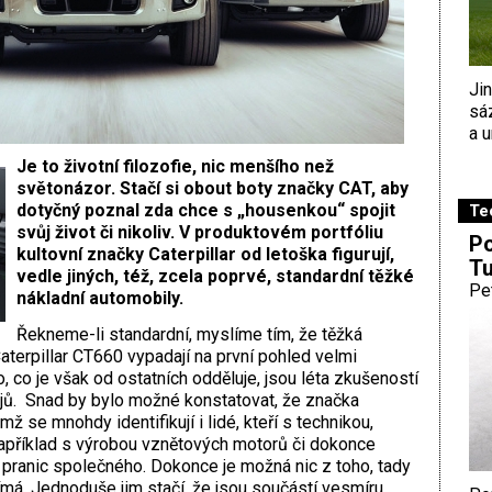
Ji
sá
a u
Je to životní filozofie, nic menšího než
světonázor. Stačí si obout boty značky CAT, aby
dotyčný poznal zda chce s „housenkou“ spojit
Te
svůj život či nikoliv. V produktovém portfóliu
Po
kultovní značky Caterpillar od letoška figurují,
Tu
vedle jiných, též, zcela poprvé, standardní těžké
Pe
nákladní automobily.
Řekneme-li standardní, myslíme tím, že těžká
aterpillar CT660 vypadají na první pohled velmi
 co je však od ostatních odděluje, jsou léta zkušeností
jů. Snad by bylo možné konstatovat, že značka
ěmž se mnohdy identifikují i lidé, kteří s technikou,
například s výrobou vznětových motorů či dokonce
 pranic společného. Dokonce je možná nic z toho, tady
á. Jednoduše jim stačí, že jsou součástí vesmíru