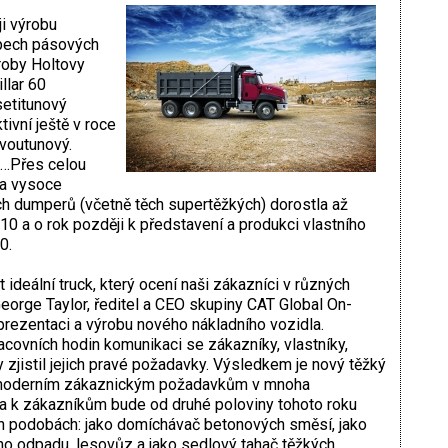
ji výrobu
ypech pásových
ýroby Holtovy
llar 60
setitunový
tivní ještě v roce
dvoutunový.
la…Přes celou
 a vysoce
ch dumperů (včetně těch supertěžkých) dorostla až
10 a o rok později k představení a produkci vlastního
0.
 ideální truck, který ocení naši zákazníci v různých
eorge Taylor, ředitel a CEO skupiny CAT Global On-
 prezentaci a výrobu nového nákladního vozidla.
racovních hodin komunikaci se zákazníky, vlastníky,
 zjistil jejich pravé požadavky. Výsledkem je nový těžký
á moderním zákaznickým požadavkům v mnoha
a k zákazníkům bude od druhé poloviny tohoto roku
h podobách: jako domíchávač betonových směsí, jako
o odpadu, lesovůz a jako sedlový tahač těžkých