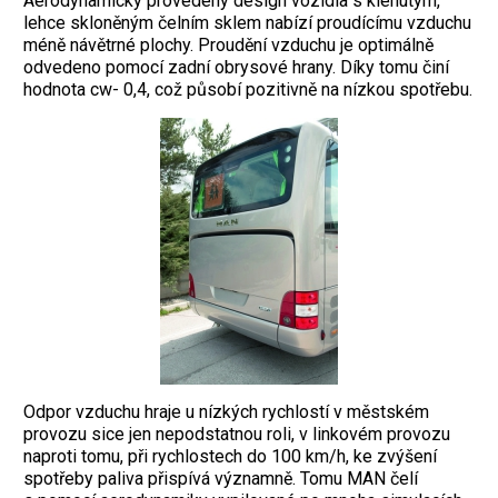
Aerodynamicky provedený design vozidla s klenutým,
lehce skloněným čelním sklem nabízí proudícímu vzduchu
méně návětrné plochy. Proudění vzduchu je optimálně
odvedeno pomocí zadní obrysové hrany. Díky tomu činí
hodnota cw- 0,4, což působí pozitivně na nízkou spotřebu.
Odpor vzduchu hraje u nízkých rychlostí v městském
provozu sice jen nepodstatnou roli, v linkovém provozu
naproti tomu, při rychlostech do 100 km/h, ke zvýšení
spotřeby paliva přispívá významně. Tomu MAN čelí