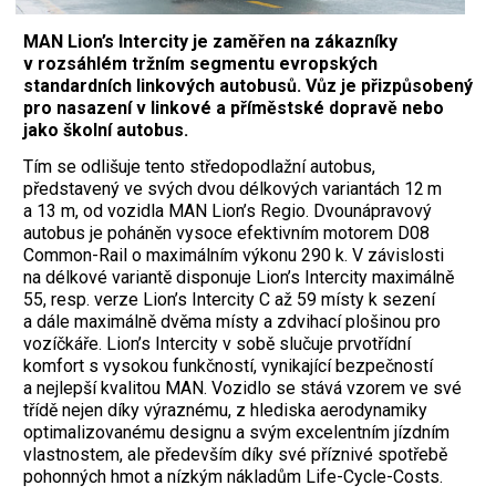
MAN Lion’s Intercity je zaměřen na zákazníky
v rozsáhlém tržním segmentu evropských
standardních linkových autobusů. Vůz je přizpůsobený
pro nasazení v linkové a příměstské dopravě nebo
jako školní autobus.
Tím se odlišuje tento středopodlažní autobus,
představený ve svých dvou délkových variantách 12 m
a 13 m, od vozidla MAN Lion’s Regio. Dvounápravový
autobus je poháněn vysoce efektivním motorem D08
Common-Rail o maximálním výkonu 290 k. V závislosti
na délkové variantě disponuje Lion’s Intercity maximálně
55, resp. verze Lion’s Intercity C až 59 místy k sezení
a dále maximálně dvěma místy a zdvihací plošinou pro
vozíčkáře. Lion’s Intercity v sobě slučuje prvotřídní
komfort s vysokou funkčností, vynikající bezpečností
a nejlepší kvalitou MAN. Vozidlo se stává vzorem ve své
třídě nejen díky výraznému, z hlediska aerodynamiky
optimalizovanému designu a svým excelentním jízdním
vlastnostem, ale především díky své příznivé spotřebě
pohonných hmot a nízkým nákladům Life-Cycle-Costs.