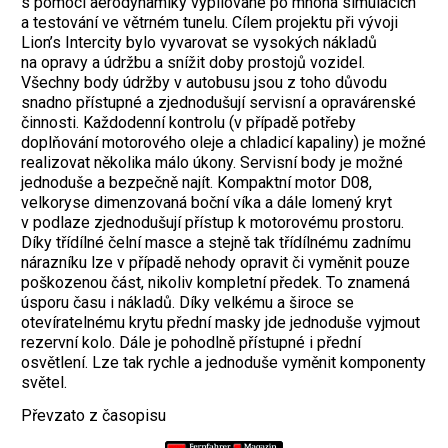
s pomocí aerodynamiky vypilované po mnoha simulacích
a testování ve větrném tunelu. Cílem projektu při vývoji
Lion’s Intercity bylo vyvarovat se vysokých nákladů
na opravy a údržbu a snížit doby prostojů vozidel.
Všechny body údržby v autobusu jsou z toho důvodu
snadno přístupné a zjednodušují servisní a opravárenské
činnosti. Každodenní kontrolu (v případě potřeby
doplňování motorového oleje a chladicí kapaliny) je možné
realizovat několika málo úkony. Servisní body je možné
jednoduše a bezpečně najít. Kompaktní motor D08,
velkoryse dimenzovaná boční víka a dále lomený kryt
v podlaze zjednodušují přístup k motorovému prostoru.
Díky třídílné čelní masce a stejně tak třídílnému zadnímu
nárazníku lze v případě nehody opravit či vyměnit pouze
poškozenou část, nikoliv kompletní předek. To znamená
úsporu času i nákladů. Díky velkému a široce se
otevíratelnému krytu přední masky jde jednoduše vyjmout
rezervní kolo. Dále je pohodlně přístupné i přední
osvětlení. Lze tak rychle a jednoduše vyměnit komponenty
světel.
Převzato z časopisu