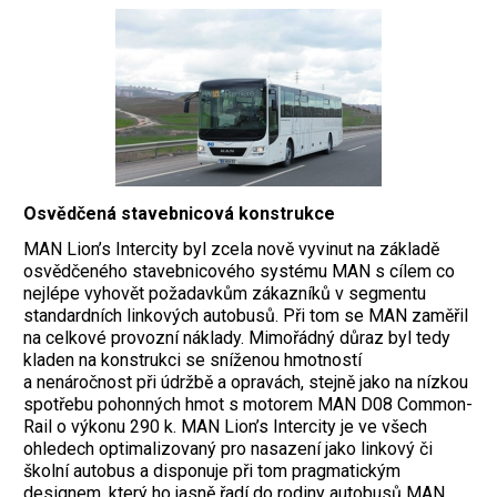
Osvědčená stavebnicová konstrukce
MAN Lion’s Intercity byl zcela nově vyvinut na základě
osvědčeného stavebnicového systému MAN s cílem co
nejlépe vyhovět požadavkům zákazníků v segmentu
standardních linkových autobusů. Při tom se MAN zaměřil
na celkové provozní náklady. Mimořádný důraz byl tedy
kladen na konstrukci se sníženou hmotností
a nenáročnost při údržbě a opravách, stejně jako na nízkou
spotřebu pohonných hmot s motorem MAN D08 Common-
Rail o výkonu 290 k. MAN Lion’s Intercity je ve všech
ohledech optimalizovaný pro nasazení jako linkový či
školní autobus a disponuje při tom pragmatickým
designem, který ho jasně řadí do rodiny autobusů MAN.