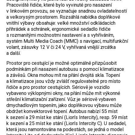
Pracoviště řidiče, které bylo vyvinuté pro nasazení
v linkovém provozu, se vyznačuje snadnou ovladatelností
a velkorysým prostorem. Rozsáhlá nabídka doplňkové
vnitřní výbavy obsahuje: velké množství odkládacích
přihrádek a schránek, ergonomické sedadlo řidiče
s rozmanitými možnostmi nastavení a s vyhříváním,
systém Multi Media Coach (MMC) s navigací, multifunkční
volant, zásuvky 12 V či 24 V, vyhřívaná vnější zrcátka
a další.
Prostor pro cestující je možné optimálně přizpůsobit
podmínkám při nasazení autobusu s pomocí klimatizace
a závěsů. Okna mohou mít na přání dvojitá skla. Topení
a klimatizace jsou vždy zvlášť regulovatelné pro místo
řidiče a pro prostor cestujících. Sériově je vozidlo
vybaveno výklopnými okny, na přání může mít výkonné
střešní klimatizační zařízení. Vůz je sériově vybaven
dmychadlovým topením, jako doplňkovou výbavu může
obdržet konvektorové topení. Autobus nabízí 55 míst
k sezení a 29 míst ke stání (Lion’s Intercity), resp. 59 míst
k sezení a 25 míst ke stání (Lion’s Intercity C). U sedadel,
která jsou namontována na podestách, se jedná o model