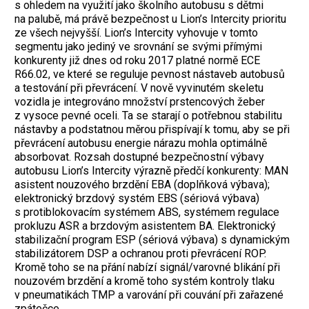
s ohledem na využití jako školního autobusu s dětmi
na palubě, má právě bezpečnost u Lion’s Intercity prioritu
ze všech nejvyšší. Lion’s Intercity vyhovuje v tomto
segmentu jako jediný ve srovnání se svými přímými
konkurenty již dnes od roku 2017 platné normě ECE
R66.02, ve které se reguluje pevnost nástaveb autobusů
a testování při převrácení. V nově vyvinutém skeletu
vozidla je integrováno množství prstencových žeber
z vysoce pevné oceli. Ta se starají o potřebnou stabilitu
nástavby a podstatnou měrou přispívají k tomu, aby se při
převrácení autobusu energie nárazu mohla optimálně
absorbovat. Rozsah dostupné bezpečnostní výbavy
autobusu Lion’s Intercity výrazně předčí konkurenty: MAN
asistent nouzového brzdění EBA (doplňková výbava);
elektronický brzdový systém EBS (sériová výbava)
s protiblokovacím systémem ABS, systémem regulace
prokluzu ASR a brzdovým asistentem BA. Elektronický
stabilizační program ESP (sériová výbava) s dynamickým
stabilizátorem DSP a ochranou proti převrácení ROP.
Kromě toho se na přání nabízí signál/varovné blikání při
nouzovém brzdění a kromě toho systém kontroly tlaku
v pneumatikách TMP a varování při couvání při zařazené
zpátečce.