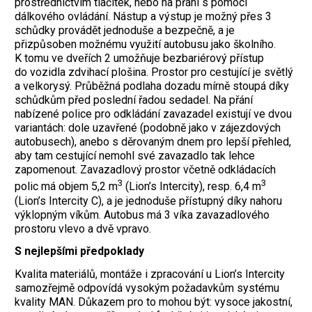
prostřednictvím tlačítek, nebo na přání s pomocí
dálkového ovládání. Nástup a výstup je možný přes 3
schůdky provádět jednoduše a bezpečně, a je
přizpůsoben možnému využití autobusu jako školního.
K tomu ve dveřích 2 umožňuje bezbariérový přístup
do vozidla zdvihací plošina. Prostor pro cestující je světlý
a velkorysý. Průběžná podlaha dozadu mírně stoupá díky
schůdkům před poslední řadou sedadel. Na přání
nabízené police pro odkládání zavazadel existují ve dvou
variantách: dole uzavřené (podobně jako v zájezdových
autobusech), anebo s děrovaným dnem pro lepší přehled,
aby tam cestující nemohl své zavazadlo tak lehce
zapomenout. Zavazadlový prostor včetně odkládacích
3
3
polic má objem 5,2 m
(Lion’s Intercity), resp. 6,4 m
(Lion’s Intercity C), a je jednoduše přístupný díky nahoru
výklopným víkům. Autobus má 3 víka zavazadlového
prostoru vlevo a dvě vpravo.
S nejlepšími předpoklady
Kvalita materiálů, montáže i zpracování u Lion’s Intercity
samozřejmě odpovídá vysokým požadavkům systému
kvality MAN. Důkazem pro to mohou být: vysoce jakostní,