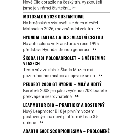
Nové Clio dorazilo na český trh. Vyzkoušeli
>>
jsme je v rámci čtvrteční...
MOTOSALON 2026 ODSTARTOVAL
Na brněnském výstavišti se dnes otevřel
>>
Motosalon 2026, mezinárodní veletrh...
HYUNDAI LANTRA 1.6 GLS: VLASTNÍ CESTOU
Na autosalonu ve Frankfurtu v roce 1995
>>
představil Hyundai druhou generaci...
ŠKODA 1101 POLOKABRIOLET – S VĚTREM VE
VLASECH
Tento vůz ze sbírek Škoda Muzea má
>>
pozoruhodnou historii a objevuje se na...
PEUGEOT 2008 GT HYBRID – MILÝ A HBITÝ
Berete-li 2008 jen jako zvýšenou 208, budete
>>
překvapeni nesrovnatelně...
LEAPMOTOR B10 – PRAKTICKÝ A DOSTUPNÝ
Nový Leapmotor B10 je prvním vozem
postaveným na nové platformě Leap 3.5
>>
určené...
ABARTH 600E SCORPIONISSIMA – PROLOMENÉ