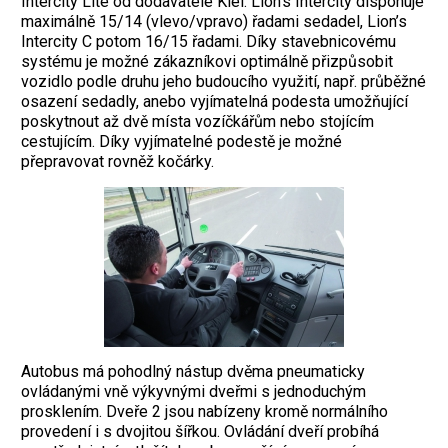
Intercity Lite od dodavatele Kiel. Lion’s Intercity disponuje
maximálně 15/14 (vlevo/vpravo) řadami sedadel, Lion’s
Intercity C potom 16/15 řadami. Díky stavebnicovému
systému je možné zákazníkovi optimálně přizpůsobit
vozidlo podle druhu jeho budoucího využití, např. průběžné
osazení sedadly, anebo vyjímatelná podesta umožňující
poskytnout až dvě místa vozíčkářům nebo stojícím
cestujícím. Díky vyjímatelné podestě je možné
přepravovat rovněž kočárky.
Autobus má pohodlný nástup dvěma pneumaticky
ovládanými vně výkyvnými dveřmi s jednoduchým
prosklením. Dveře 2 jsou nabízeny kromě normálního
provedení i s dvojitou šířkou. Ovládání dveří probíhá