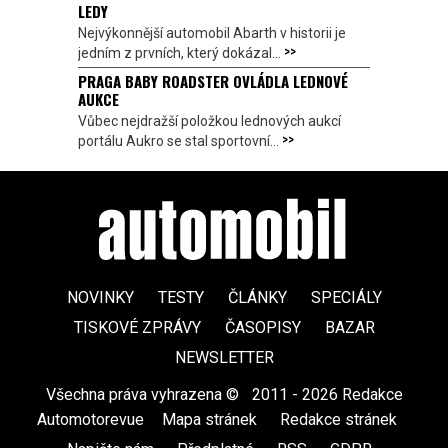
LEDY
Nejvýkonnější automobil Abarth v historii je
>>
jedním z prvních, který dokázal...
PRAGA BABY ROADSTER OVLÁDLA LEDNOVÉ
AUKCE
Vůbec nejdražší položkou lednových aukcí
>>
portálu Aukro se stal sportovní...
NOVINKY
TESTY
ČLÁNKY
SPECIÁLY
TISKOVÉ ZPRÁVY
ČASOPISY
BAZAR
NEWSLETTER
Všechna práva vyhrazena ©
|
2011 - 2026 Redakce
Automotorevue
|
Mapa stránek
|
Redakce stránek
|