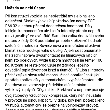
Hvězda na nebi úspor
Při konstrukci vozidla se nepřetržitě myslelo na jeho
odlehčení. Skelet vyhovující požadavkům normy ECE
R66.02 s sebou přinesl dodatečnou hmotnost. Díky
lehkým komponentům ale Lion’s Intercity přesto nepatří
mezi „cvalíky“ ve své třídě. Samotná volba šestiválcového
motoru z řady D08 podstatně přispěla k příznivé hodnotě
užitečné hmotnosti. Rovněž nová a mimořádně efektivní
klimatizace redukuje váhu o 65 kg. A je-li šest pneumatik
(na zadní nápravě dvoumontáže) na hliníkových ráfcích
namísto ocelových, vyjde úspora hmotnosti na téměř 100
kg. K tomu se ještě prodlužuje na základě lepšího
odvádění tepla životnost brzd a tlumičů. V Lion’s Intercity
přicházejí ke slovu také mnohá účinná opatření snižující
spotřebu paliva: díky automatickému vypínání motoru Idle
Shutdown se zamezuje při delším stání emisím
výfukových plynů, CO
i hluku. Efektivně a úsporně pracuje
2
dvojstupňový vzduchový kompresor, který není neustále
v provozu na plnou kapacitu. V době, kdy není potřeba jeho
výstupů, automaticky se přepne na volnoběžný provoz.