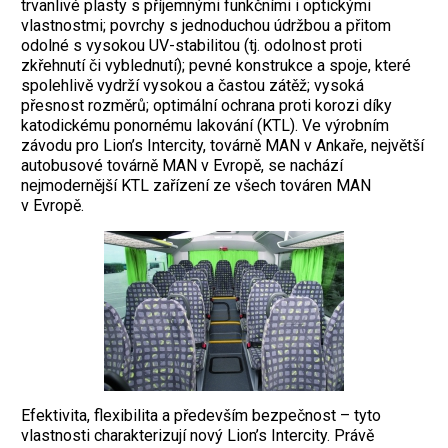
trvanlivé plasty s příjemnými funkčními i optickými
vlastnostmi; povrchy s jednoduchou údržbou a přitom
odolné s vysokou UV-stabilitou (tj. odolnost proti
zkřehnutí či vyblednutí); pevné konstrukce a spoje, které
spolehlivě vydrží vysokou a častou zátěž; vysoká
přesnost rozměrů; optimální ochrana proti korozi díky
katodickému ponornému lakování (KTL). Ve výrobním
závodu pro Lion’s Intercity, továrně MAN v Ankaře, největší
autobusové továrně MAN v Evropě, se nachází
nejmodernější KTL zařízení ze všech továren MAN
v Evropě.
Efektivita, flexibilita a především bezpečnost – tyto
vlastnosti charakterizují nový Lion’s Intercity. Právě