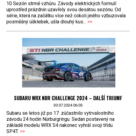
10 Sezón strmě vzhůru. Závody elektrických formulí
uprostřed prázdnin uzavřely svou desátou sezónu. Od
série, která na začátku více než cokoli jiného vzbuzovala
posměšný úšklebek, ušla dlouhý kus...
>>
SUBARU WRX NBR CHALLENGE 2024 – DALŠÍ TRIUMF
30.07.2024 06:03
Subaru se letos již po 17. zúčastnilo vytrvalostního
závodu 24 hodin Nürburgringu. Sedan postavený na
základě modelu WRX S4 nakonec vyhrál svoji třídu
SP4T.
>>