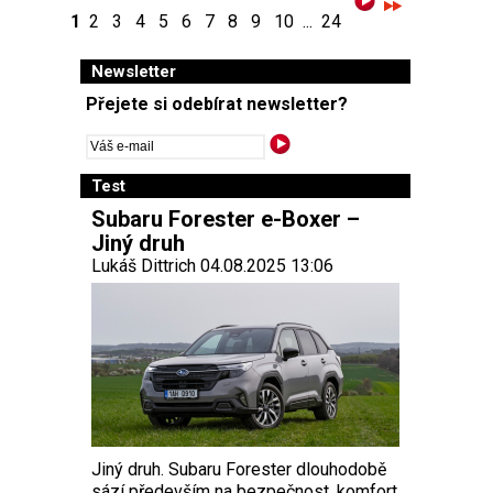
1
2
3
4
5
6
7
8
9
10
...
24
Newsletter
Přejete si odebírat newsletter?
Test
Subaru Forester e-Boxer –
Jiný druh
Lukáš Dittrich 04.08.2025 13:06
Jiný druh. Subaru Forester dlouhodobě
sází především na bezpečnost, komfort