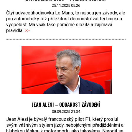
25.11.2025 05:26
Čtyřiadvacetihodinovka Le Mans, to nejsou jen závody, ale
pro automobilky též příležitost demonstrovat technickou
vyspělost. Má však také poměrně složitá a zajímavá
pravidla.
>>
JEAN ALESI – ODDANOST ZÁVODĚNÍ
08.09.2025 21:34
Jean Alesi je bývalý francouzský pilot F1, který proslul
svým vášnivým stylem jízdy, nebojácnými předjížděními a
hlubokou láskou k motorsportu jako takovému. Narodil se