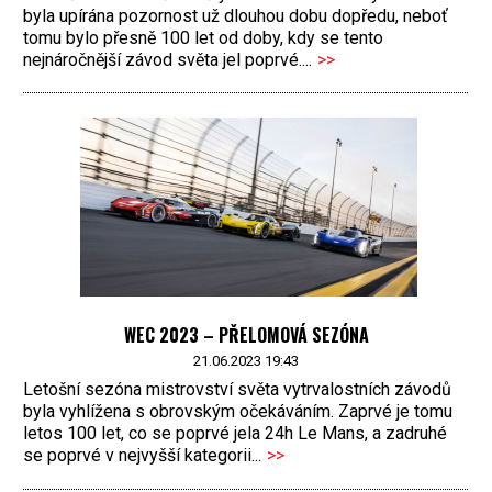
byla upírána pozornost už dlouhou dobu dopředu, neboť
tomu bylo přesně 100 let od doby, kdy se tento
nejnáročnější závod světa jel poprvé....
>>
WEC 2023 – PŘELOMOVÁ SEZÓNA
21.06.2023 19:43
Letošní sezóna mistrovství světa vytrvalostních závodů
byla vyhlížena s obrovským očekáváním. Zaprvé je tomu
letos 100 let, co se poprvé jela 24h Le Mans, a zadruhé
se poprvé v nejvyšší kategorii...
>>