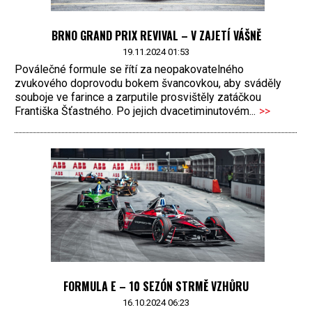
BRNO GRAND PRIX REVIVAL – V ZAJETÍ VÁŠNĚ
19.11.2024 01:53
Poválečné formule se řítí za neopakovatelného
zvukového doprovodu bokem švancovkou, aby sváděly
souboje ve farince a zarputile prosvištěly zatáčkou
Františka Šťastného. Po jejich dvacetiminutovém...
>>
FORMULA E – 10 SEZÓN STRMĚ VZHŮRU
16.10.2024 06:23