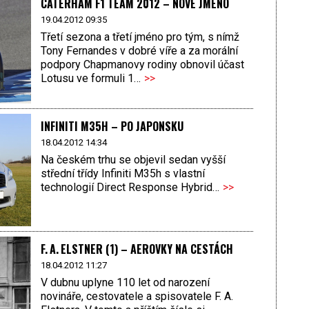
CATERHAM F1 TEAM 2012 – NOVÉ JMÉNO
19.04.2012 09:35
Třetí sezona a třetí jméno pro tým, s nímž
Tony Fernandes v dobré víře a za morální
podpory Chapmanovy rodiny obnovil účast
Lotusu ve formuli 1…
>>
INFINITI M35H – PO JAPONSKU
18.04.2012 14:34
Na českém trhu se objevil sedan vyšší
střední třídy Infiniti M35h s vlastní
technologií Direct Response Hybrid…
>>
F. A. ELSTNER (1) – AEROVKY NA CESTÁCH
18.04.2012 11:27
V dubnu uplyne 110 let od narození
novináře, cestovatele a spisovatele F. A.