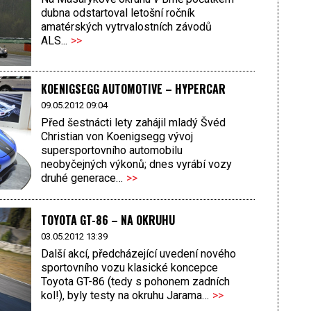
dubna odstartoval letošní ročník
amatérských vytrvalostních závodů
ALS...
>>
KOENIGSEGG AUTOMOTIVE – HYPERCAR
09.05.2012 09:04
Před šestnácti lety zahájil mladý Švéd
Christian von Koenigsegg vývoj
supersportovního automobilu
neobyčejných výkonů; dnes vyrábí vozy
druhé generace…
>>
TOYOTA GT-86 – NA OKRUHU
03.05.2012 13:39
Další akcí, předcházející uvedení nového
sportovního vozu klasické koncepce
Toyota GT-86 (tedy s pohonem zadních
kol!), byly testy na okruhu Jarama…
>>