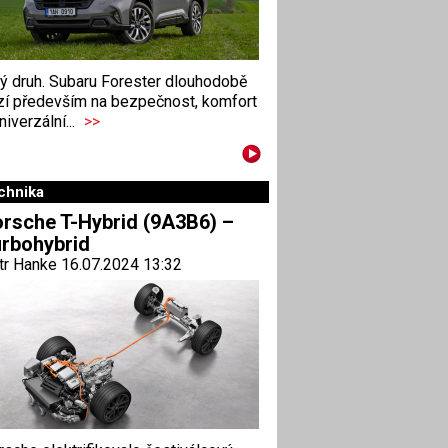
ný druh. Subaru Forester dlouhodobě
zí především na bezpečnost, komfort
niverzální...
>>
chnika
rsche T-Hybrid (9A3B6) –
rbohybrid
tr Hanke 16.07.2024 13:32