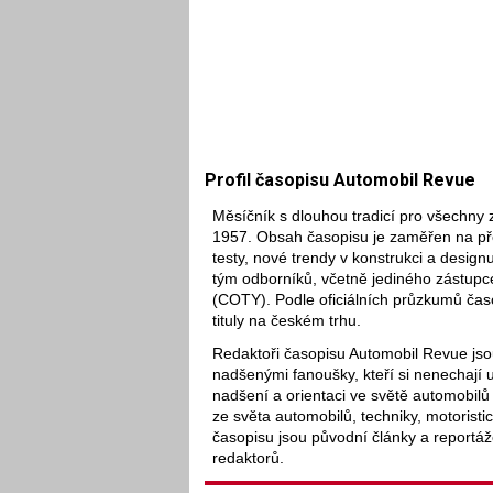
Profil časopisu Automobil Revue
Měsíčník s dlouhou tradicí pro všechny 
1957. Obsah časopisu je zaměřen na pře
testy, nové trendy v konstrukci a designu
tým odborníků, včetně jediného zástupc
(COTY). Podle oficiálních průzkumů časop
tituly na českém trhu.
Redaktoři časopisu Automobil Revue jsou
nadšenými fanoušky, kteří si nenechají u
nadšení a orientaci ve světě automobilů
ze světa automobilů, techniky, motoristi
časopisu jsou původní články a reportáž
redaktorů.