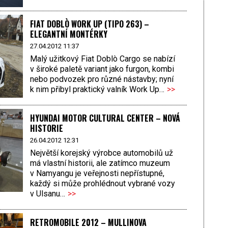
FIAT DOBLÒ WORK UP (TIPO 263) –
ELEGANTNÍ MONTÉRKY
27.04.2012 11:37
Malý užitkový Fiat Doblò Cargo se nabízí
v široké paletě variant jako furgon, kombi
nebo podvozek pro různé nástavby; nyní
k nim přibyl praktický valník Work Up…
>>
HYUNDAI MOTOR CULTURAL CENTER – NOVÁ
HISTORIE
26.04.2012 12:31
Největší korejský výrobce automobilů už
má vlastní historii, ale zatímco muzeum
v Namyangu je veřejnosti nepřístupné,
každý si může prohlédnout vybrané vozy
v Ulsanu…
>>
RETROMOBILE 2012 – MULLINOVA