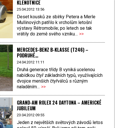
KLENOTNICE
25.04.2012 13:56
Deset kousků ze sbírky Petera a Merle
Mullinových patřilo k vrcholům letošní
výstavy Rétromobile; po letech se tak
vrátily do země svého vzniku…
>>
MERCEDES-BENZ B-KLASSE (T246) –
PODRUHÉ…
24.04.2012 11:11
Druhá generace třídy B vyniká ucelenou
nabídkou čtyř základních typů, využívajících
dvojice menších čtyřválců s různým
naladěním…
>>
GRAND-AM ROLEX 24 DAYTONA – AMERICKÉ
JUBILEUM
23.04.2012 09:55
Jeden z největších světových závodů letos