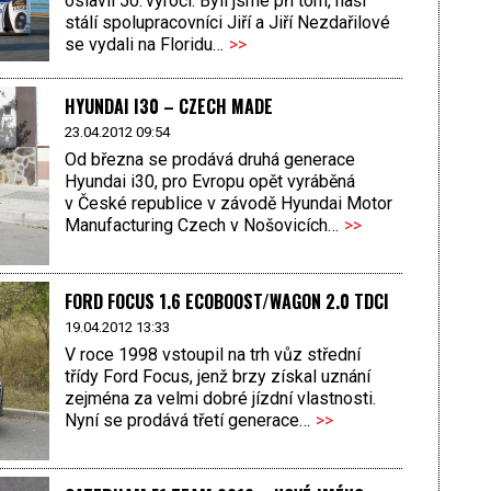
oslavil 50. výročí. Byli jsme při tom, naši
stálí spolupracovníci Jiří a Jiří Nezdařilové
se vydali na Floridu…
>>
HYUNDAI I30 – CZECH MADE
23.04.2012 09:54
Od března se prodává druhá generace
Hyundai i30, pro Evropu opět vyráběná
v České republice v závodě Hyundai Motor
Manufacturing Czech v Nošovicích…
>>
FORD FOCUS 1.6 ECOBOOST/WAGON 2.0 TDCI
19.04.2012 13:33
V roce 1998 vstoupil na trh vůz střední
třídy Ford Focus, jenž brzy získal uznání
zejména za velmi dobré jízdní vlastnosti.
Nyní se prodává třetí generace…
>>