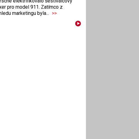
sche elektrifikovalo šestiválcový
xer pro model 911. Zatímco z
ledu marketingu byla...
>>