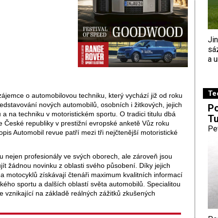
Ji
sá
a u
Te
zájemce o automobilovou techniku, který vychází již od roku
dstavování nových automobilů, osobních i žitkových, jejich
Po
 a na techniku v motoristickém sportu. O tradici titulu dbá
Tu
e České republiky v prestižní evropské anketě Vůz roku
Pe
is Automobil revue patří mezi tři nejčtenější motoristické
 nejen profesionály ve svých oborech, ale zároveň jsou
jít žádnou novinku z oblasti svého působení. Díky jejich
 a motocyklů získávají čtenáři maximum kvalitních informací
ckého sportu a dalších oblastí světa automobilů. Specialitou
e vznikající na základě reálných zážitků zkušených