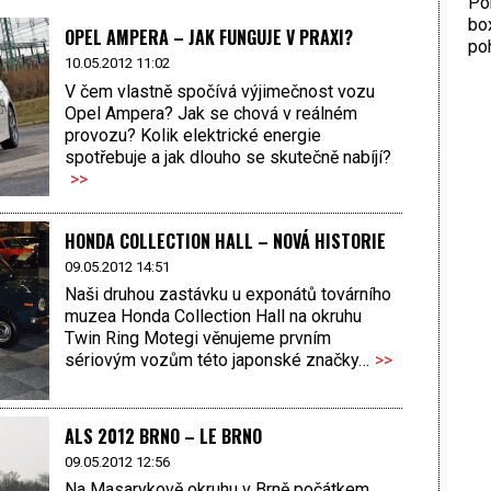
Por
bo
OPEL AMPERA – JAK FUNGUJE V PRAXI?
poh
10.05.2012 11:02
V čem vlastně spočívá výjimečnost vozu
Opel Ampera? Jak se chová v reálném
provozu? Kolik elektrické energie
spotřebuje a jak dlouho se skutečně nabíjí?
>>
HONDA COLLECTION HALL – NOVÁ HISTORIE
09.05.2012 14:51
Naši druhou zastávku u exponátů továrního
muzea Honda Collection Hall na okruhu
Twin Ring Motegi věnujeme prvním
sériovým vozům této japonské značky…
>>
ALS 2012 BRNO – LE BRNO
09.05.2012 12:56
Na Masarykově okruhu v Brně počátkem