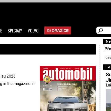
E
SPECIÁLY
VOLVO
Ne
Pře
Te
Su
pisu 2026
Ji
ng in the magazine in
Luk