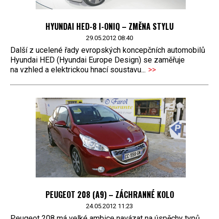
HYUNDAI HED-8 I-ONIQ – ZMĚNA STYLU
29.05.2012 08:40
Další z ucelené řady evropských koncepčních automobilů
Hyundai HED (Hyundai Europe Design) se zaměřuje
na vzhled a elektrickou hnací soustavu...
>>
PEUGEOT 208 (A9) – ZÁCHRANNÉ KOLO
24.05.2012 11:23
Peugeot 208 má velké ambice navázat na úspěchy typů