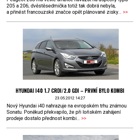
205 a 206; dvěstěsedmička totiž tak dobrá nebyla,
a přinést francouzské značce opět plánované zisky…
>>
HYUNDAI I40 1.7 CRDI/2.0 GDI – PRVNÍ BYLO KOMBI
23.05.2012 14:27
Nový Hyundai i40 nahrazuje na evropském trhu známou
Sonatu. Poněkud překvapilo, že při loňském zahájení
prodeje dostalo přednost kombi…
>>