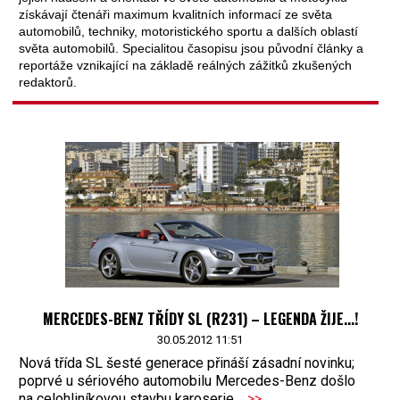
získávají čtenáři maximum kvalitních informací ze světa
automobilů, techniky, motoristického sportu a dalších oblastí
světa automobilů. Specialitou časopisu jsou původní články a
reportáže vznikající na základě reálných zážitků zkušených
redaktorů.
MERCEDES-BENZ TŘÍDY SL (R231) – LEGENDA ŽIJE...!
30.05.2012 11:51
Nová třída SL šesté generace přináší zásadní novinku;
poprvé u sériového automobilu Mercedes-Benz došlo
na celohliníkovou stavbu karoserie…
>>