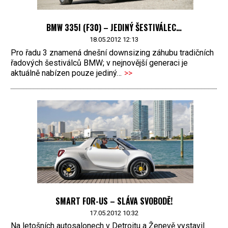
BMW 335I (F30) – JEDINÝ ŠESTIVÁLEC…
18.05.2012 12:13
Pro řadu 3 znamená dnešní downsizing záhubu tradičních
řadových šestiválců BMW; v nejnovější generaci je
aktuálně nabízen pouze jediný…
>>
SMART FOR-US – SLÁVA SVOBODĚ!
17.05.2012 10:32
Na letošních autosalonech v Detroitu a Ženevě vystavil