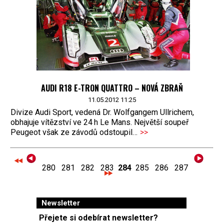
AUDI R18 E-TRON QUATTRO – NOVÁ ZBRAŇ
11.05.2012 11:25
Divize Audi Sport, vedená Dr. Wolfgangem Ullrichem,
obhajuje vítězství ve 24 h Le Mans. Největší soupeř
Peugeot však ze závodů odstoupil…
>>
280
281
282
283
284
285
286
287
Newsletter
Přejete si odebírat newsletter?