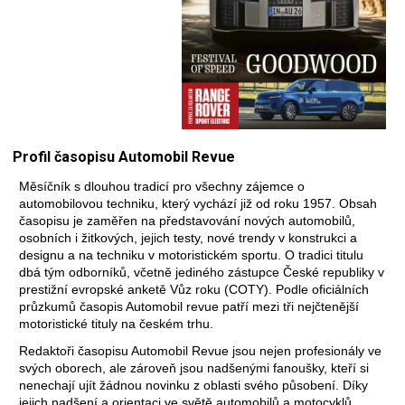
Profil časopisu Automobil Revue
Měsíčník s dlouhou tradicí pro všechny zájemce o
automobilovou techniku, který vychází již od roku 1957. Obsah
časopisu je zaměřen na představování nových automobilů,
osobních i žitkových, jejich testy, nové trendy v konstrukci a
designu a na techniku v motoristickém sportu. O tradici titulu
dbá tým odborníků, včetně jediného zástupce České republiky v
prestižní evropské anketě Vůz roku (COTY). Podle oficiálních
průzkumů časopis Automobil revue patří mezi tři nejčtenější
motoristické tituly na českém trhu.
Redaktoři časopisu Automobil Revue jsou nejen profesionály ve
svých oborech, ale zároveň jsou nadšenými fanoušky, kteří si
nenechají ujít žádnou novinku z oblasti svého působení. Díky
jejich nadšení a orientaci ve světě automobilů a motocyklů