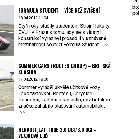
Por
bo
FORMULA STUDENT – VÍCE NEŽ CVIČENÍ
poh
18.04.2012 11:04
Čtyři roky stačily studentům Strojní fakulty
ČVUT v Praze k tomu, aby se s vlastní
konstrukcí výrazněji prosadili v uznávané
mezinárodní soutěži Formula Student…
>>
COMMER CARS (ROOTES GROUP) – BRITSKÁ
KLASIKA
17.04.2012 18:00
Commer vyráběl skvělé užitkové vozy
i pod taktovkou Rootesu, Chrysleru,
Peugeotu, Talbotu a Renaultu, než britskou
značku zahubilo slučování automobilek…
>>
RENAULT LATITUDE 2.0 DCI/3.0 DCI –
VLAJKOVÁ LOĎ