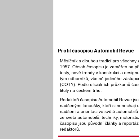
Profil časopisu Automobil Revue
Měsíčník s dlouhou tradicí pro všechny 
1957. Obsah časopisu je zaměřen na pře
testy, nové trendy v konstrukci a designu
tým odborníků, včetně jediného zástupc
(COTY). Podle oficiálních průzkumů časop
tituly na českém trhu.
Redaktoři časopisu Automobil Revue jsou
nadšenými fanoušky, kteří si nenechají u
nadšení a orientaci ve světě automobilů
ze světa automobilů, techniky, motoristi
časopisu jsou původní články a reportáž
redaktorů.