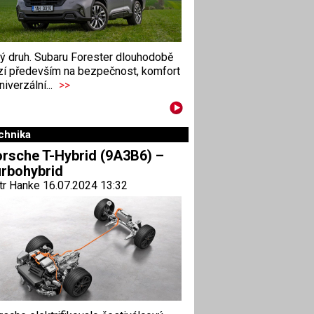
ný druh. Subaru Forester dlouhodobě
zí především na bezpečnost, komfort
niverzální...
>>
chnika
rsche T-Hybrid (9A3B6) –
rbohybrid
tr Hanke 16.07.2024 13:32