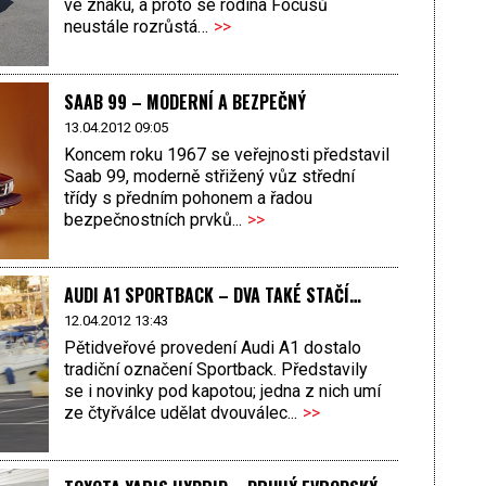
ve znaku, a proto se rodina Focusů
neustále rozrůstá…
>>
SAAB 99 – MODERNÍ A BEZPEČNÝ
13.04.2012 09:05
Koncem roku 1967 se veřejnosti představil
Saab 99, moderně střižený vůz střední
třídy s předním pohonem a řadou
bezpečnostních prvků...
>>
AUDI A1 SPORTBACK – DVA TAKÉ STAČÍ…
12.04.2012 13:43
Pětidveřové provedení Audi A1 dostalo
tradiční označení Sportback. Představily
se i novinky pod kapotou; jedna z nich umí
ze čtyřválce udělat dvouválec...
>>