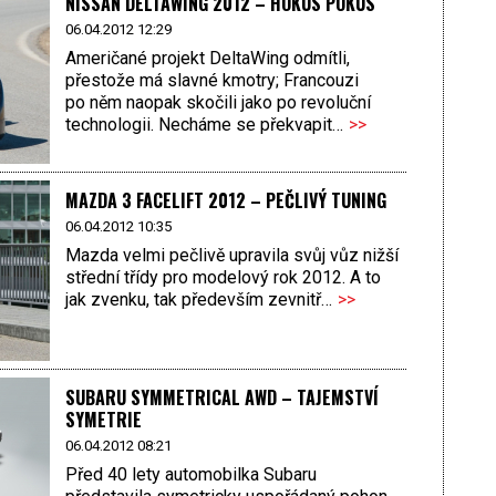
NISSAN DELTAWING 2012 – HOKUS POKUS
06.04.2012 12:29
Američané projekt DeltaWing odmítli,
přestože má slavné kmotry; Francouzi
po něm naopak skočili jako po revoluční
technologii. Necháme se překvapit…
>>
MAZDA 3 FACELIFT 2012 – PEČLIVÝ TUNING
06.04.2012 10:35
Mazda velmi pečlivě upravila svůj vůz nižší
střední třídy pro modelový rok 2012. A to
jak zvenku, tak především zevnitř…
>>
SUBARU SYMMETRICAL AWD – TAJEMSTVÍ
SYMETRIE
06.04.2012 08:21
Před 40 lety automobilka Subaru