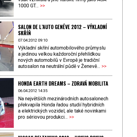
1000 GT…
>>
SALON DE L’AUTO GENÉVE 2012 – VÝKLADNÍ
SKŘÍŇ
07.04.2012 09:10
Výkladní skříní automobilového průmyslu
a jedinou velkou každoroční přehlídkou
nových automobilů v Evropě je tradiční
autosalon na neutrální půdě v Ženevě…
>>
HONDA EARTH DREAMS – ZDRAVÁ MOBILITA
06.04.2012 14:35
Na největších mezinárodních auto­salonech
překvapila Honda řadou studií hybridních
a elektrických vozidel, ale také novinkami
pro sériovou produkci…
>>