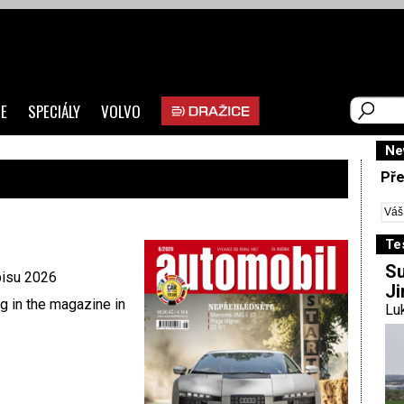
E
SPECIÁLY
VOLVO
Ne
Pře
Te
Su
pisu 2026
Ji
ng in the magazine in
Luk