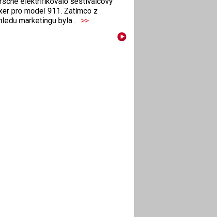
sche elektrifikovalo šestiválcový
xer pro model 911. Zatímco z
ledu marketingu byla...
>>