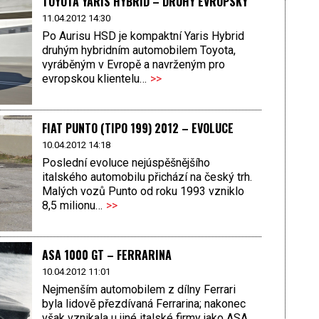
TOYOTA YARIS HYBRID – DRUHÝ EVROPSKÝ
11.04.2012 14:30
Po Aurisu HSD je kompaktní Yaris Hybrid
druhým hybridním automobilem Toyota,
vyráběným v Evropě a navrženým pro
evropskou klientelu…
>>
FIAT PUNTO (TIPO 199) 2012 – EVOLUCE
10.04.2012 14:18
Poslední evoluce nejúspěšnějšího
italského automobilu přichází na český trh.
Malých vozů Punto od roku 1993 vzniklo
8,5 milionu…
>>
ASA 1000 GT – FERRARINA
10.04.2012 11:01
Nejmenším automobilem z dílny Ferrari
byla lidově přezdívaná Ferrarina; nakonec
však vznikala u jiné italské firmy jako ASA