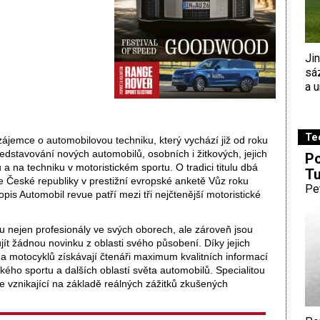
Ji
sá
a u
Te
zájemce o automobilovou techniku, který vychází již od roku
dstavování nových automobilů, osobních i žitkových, jejich
Po
 a na techniku v motoristickém sportu. O tradici titulu dbá
Tu
e České republiky v prestižní evropské anketě Vůz roku
Pe
is Automobil revue patří mezi tři nejčtenější motoristické
 nejen profesionály ve svých oborech, ale zároveň jsou
jít žádnou novinku z oblasti svého působení. Díky jejich
 a motocyklů získávají čtenáři maximum kvalitních informací
ckého sportu a dalších oblastí světa automobilů. Specialitou
e vznikající na základě reálných zážitků zkušených