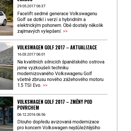
29.05.2017 06:37
Facelift sedmé generace Volkswagenu
Golf se dotkl i verzí s hybridním a
elektrickým pohonem. Obě dostaly několik
zajímavých vylepšení.
>>
VOLKSWAGEN GOLF 2017 – AKTUALIZACE
16.03.2017 06:01
Na kvalitních silnicích španělského ostrova
jsme vyzkoušeli techniku
modernizovaného Volkswagenu Golf
včetně zbrusu nového zážehového motoru
1.5 TSI Evo.
>>
VOLKSWAGEN GOLF 2017 – ZMĚNY POD
POVRCHEM
06.12.2016 06:56
Dlouho dopředu avizovaná modernizace
pro koncern Volkswagen nejdůležitějšího