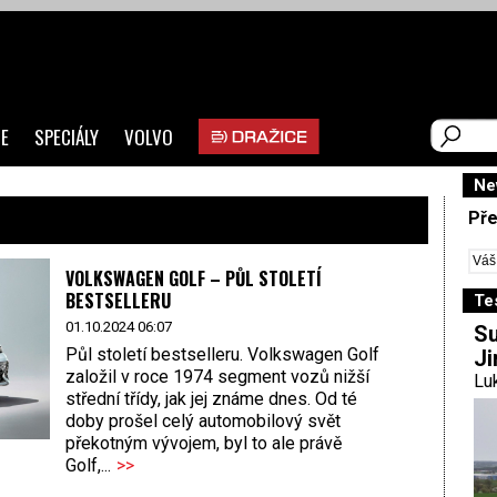
E
SPECIÁLY
VOLVO
Ne
Pře
VOLKSWAGEN GOLF – PŮL STOLETÍ
BESTSELLERU
Te
01.10.2024 06:07
Su
Půl století bestselleru. Volkswagen Golf
Ji
založil v roce 1974 segment vozů nižší
Luk
střední třídy, jak jej známe dnes. Od té
doby prošel celý automobilový svět
překotným vývojem, byl to ale právě
Golf,...
>>