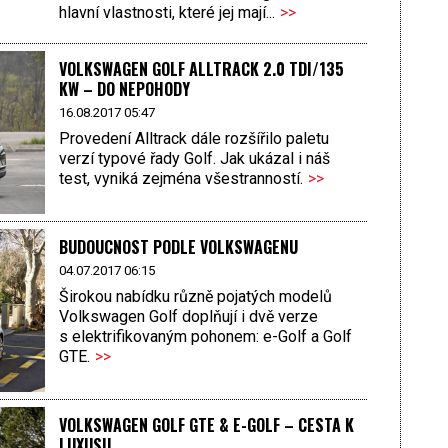
hlavní vlastnosti, které jej mají...
>>
VOLKSWAGEN GOLF ALLTRACK 2.0 TDI/135
KW – DO NEPOHODY
16.08.2017 05:47
Provedení Alltrack dále rozšířilo paletu
verzí typové řady Golf. Jak ukázal i náš
test, vyniká zejména všestranností.
>>
BUDOUCNOST PODLE VOLKSWAGENU
04.07.2017 06:15
Širokou nabídku různě pojatých modelů
Volkswagen Golf doplňují i dvě verze
s elektrifikovaným pohonem: e-Golf a Golf
GTE.
>>
VOLKSWAGEN GOLF GTE & E-GOLF – CESTA K
LUXUSU