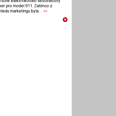
sche elektrifikovalo šestiválcový
xer pro model 911. Zatímco z
ledu marketingu byla...
>>