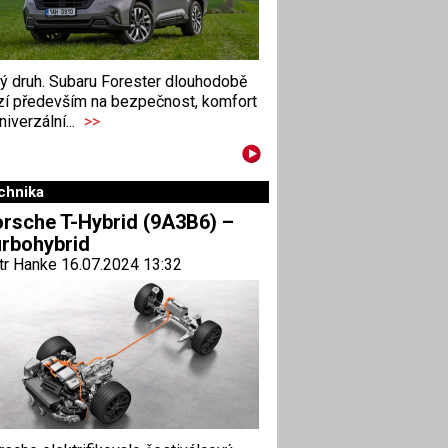
ný druh. Subaru Forester dlouhodobě
zí především na bezpečnost, komfort
niverzální...
>>
chnika
rsche T-Hybrid (9A3B6) –
rbohybrid
tr Hanke 16.07.2024 13:32