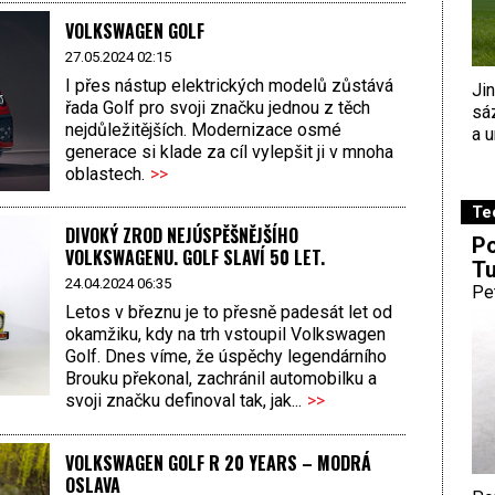
VOLKSWAGEN GOLF
27.05.2024 02:15
I přes nástup elektrických modelů zůstává
Ji
řada Golf pro svoji značku jednou z těch
sá
nejdůležitějších. Modernizace osmé
a u
generace si klade za cíl vylepšit ji v mnoha
oblastech.
>>
Te
DIVOKÝ ZROD NEJÚSPĚŠNĚJŠÍHO
Po
VOLKSWAGENU. GOLF SLAVÍ 50 LET.
Tu
24.04.2024 06:35
Pe
Letos v březnu je to přesně padesát let od
okamžiku, kdy na trh vstoupil Volkswagen
Golf. Dnes víme, že úspěchy legendárního
Brouku překonal, zachránil automobilku a
svoji značku definoval tak, jak...
>>
VOLKSWAGEN GOLF R 20 YEARS – MODRÁ
OSLAVA