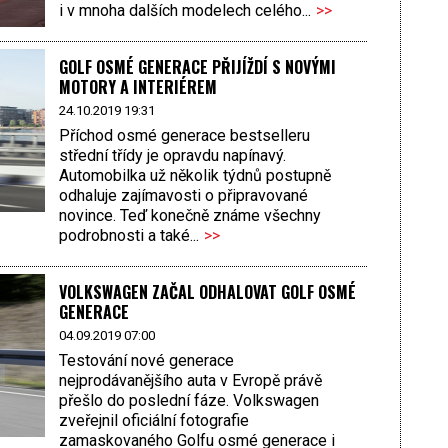
i v mnoha dalších modelech celého...
>>
GOLF OSMÉ GENERACE PŘIJÍŽDÍ S NOVÝMI
MOTORY A INTERIÉREM
24.10.2019 19:31
Příchod osmé generace bestselleru
střední třídy je opravdu napínavý.
Automobilka už několik týdnů postupně
odhaluje zajímavosti o připravované
novince. Teď konečně známe všechny
podrobnosti a také...
>>
VOLKSWAGEN ZAČAL ODHALOVAT GOLF OSMÉ
GENERACE
04.09.2019 07:00
Testování nové generace
nejprodávanějšího auta v Evropě právě
přešlo do poslední fáze. Volkswagen
zveřejnil oficiální fotografie
zamaskovaného Golfu osmé generace i