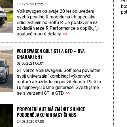
Por
13.12.2023 02:25
bo
Volkswagen oslavuje 20 let od uvedení
poh
svého prvního R modelu na trh speciální
edicí aktuálního Golfu R. Je postavená na
základě verze R Performance a doplňují ji
poutavé modré detaily.
>>
VOLKSWAGEN GOLF GTI A GTD – DVA
CHARAKTERY
03.05.2021 06:01
GT verze Volkswagenu Golf jsou pověstné
svojí univerzální kombinací výkonných
motorů a každodenní použitelnosti. Platí to
i u nejnovější osmé generace. Svezli jsme
se s verzemi GTI a GTD.
>>
PROPOJENÍ AUT MÁ ZMĚNIT SILNICE
PODOBNĚ JAKO AIRBAGY ČI ABS
24.03.2020 07:00