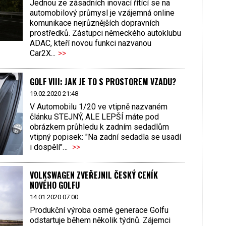
Jednou ze zásadních inovací řítící se na
automobilový průmysl je vzájemná online
komunikace nejrůznějších dopravních
prostředků. Zástupci německého autoklubu
ADAC, kteří novou funkci nazvanou
Car2X...
>>
GOLF VIII: JAK JE TO S PROSTOREM VZADU?
19.02.2020 21:48
V Automobilu 1/20 ve vtipně nazvaném
článku STEJNÝ, ALE LEPŠÍ máte pod
obrázkem průhledu k zadním sedadlům
vtipný popisek: "Na zadní sedadla se usadí
i dospělí"…
>>
VOLKSWAGEN ZVEŘEJNIL ČESKÝ CENÍK
NOVÉHO GOLFU
14.01.2020 07:00
Produkční výroba osmé generace Golfu
odstartuje během několik týdnů. Zájemci