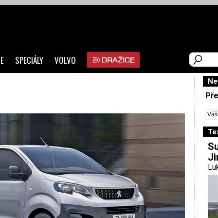
E
SPECIÁLY
VOLVO
Ne
Pře
Te
Su
Ji
Luk