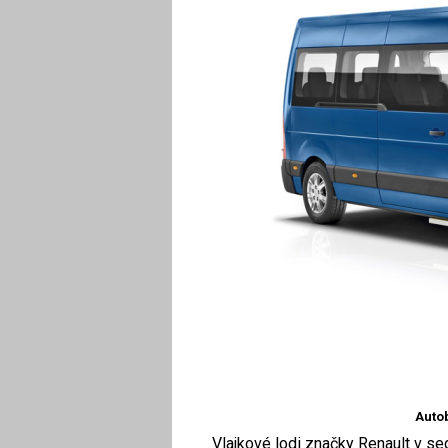
Auto
Vlajkové lodi značky Renault v se