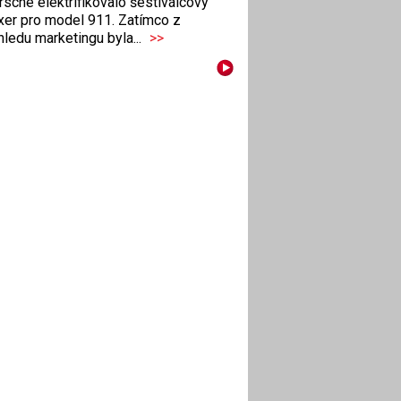
sche elektrifikovalo šestiválcový
xer pro model 911. Zatímco z
ledu marketingu byla...
>>