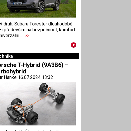
ný druh. Subaru Forester dlouhodobě
zí především na bezpečnost, komfort
niverzální...
>>
chnika
rsche T-Hybrid (9A3B6) –
rbohybrid
tr Hanke 16.07.2024 13:32