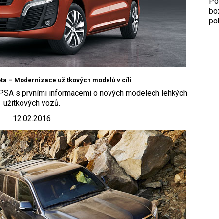
Por
bo
poh
ta – Modernizace užitkových modelů v cíli
 PSA s prvními informacemi o nových modelech lehkých
užitkových vozů.
12.02.2016