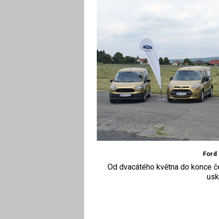
Ford 
Od dvacátého května do konce če
usk