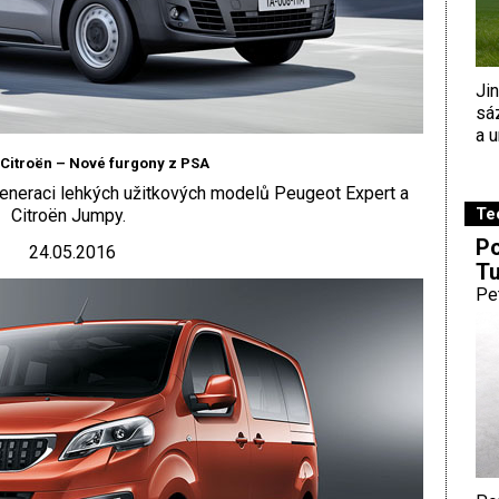
Ji
sá
a u
Citroën – Nové furgony z PSA
eneraci lehkých užitkových modelů Peugeot Expert a
Te
Citroën Jumpy.
Po
24.05.2016
Tu
Pe