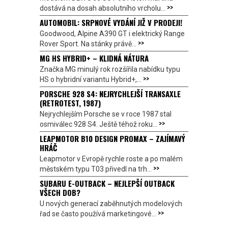
>>
dostává na dosah absolutního vrcholu...
AUTOMOBIL: SRPNOVÉ VYDÁNÍ JIŽ V PRODEJI!
Goodwood, Alpine A390 GT i elektrický Range
>>
Rover Sport. Na stánky právě...
MG HS HYBRID+ – KLIDNÁ NÁTURA
Značka MG minulý rok rozšířila nabídku typu
>>
HS o hybridní variantu Hybrid+,...
PORSCHE 928 S4: NEJRYCHLEJŠÍ TRANSAXLE
(RETROTEST, 1987)
Nejrychlejším Porsche se v roce 1987 stal
>>
osmiválec 928 S4. Ještě téhož roku...
LEAPMOTOR B10 DESIGN PROMAX – ZAJÍMAVÝ
HRÁČ
Leapmotor v Evropě rychle roste a po malém
>>
městském typu T03 přivedl na trh...
SUBARU E-OUTBACK – NEJLEPŠÍ OUTBACK
VŠECH DOB?
U nových generací zaběhnutých modelových
>>
řad se často používá marketingové...