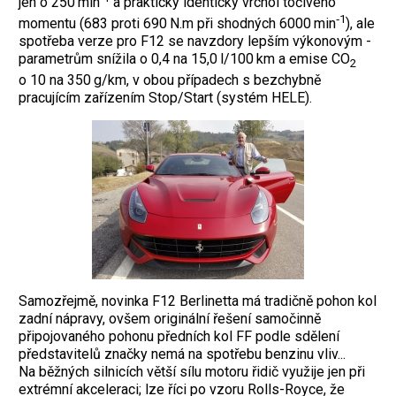
jen o 250 min
a prakticky identický vrchol točivého
‑1
momentu (683 proti 690 N.m při shodných 6000 min
), ale
spotřeba verze pro F12 se navzdory lepším výkonovým ­
parametrům snížila o 0,4 na 15,0 l/100 km a emise CO
2
o 10 na 350 g/km, v obou případech s bezchybně
pracujícím zařízením Stop/Start (systém HELE).
Samozřejmě, novinka F12 Berlinetta má tradičně pohon kol
zadní nápravy, ovšem originální řešení samočinně
připojovaného pohonu předních kol FF podle sdělení
představitelů značky nemá na spotřebu benzinu vliv...
Na běžných silnicích větší sílu motoru řidič využije jen při
extrémní akceleraci; lze říci po vzoru Rolls-Royce, že