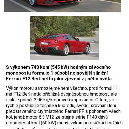
S výkonem 740 koní (545 kW) hodným závodního
monopostu formule 1 působí nejnovější silniční
Ferrari F12 Berlinetta jako zjevení z jiného světa...
Výkon motoru samozřejmě není všechno, proti formuli 1
má F12 Berlinetta přibližně dvojnásobnou hmotnost, ale
i tak je poměr 2,06 kg/k opravdu impozantní. O tom, jak
rychle postupuje technika kupředu, svědčí srovnání loni
představeného čtyřmístného Ferrari FF s pohonem všech
kol, jehož motor 6.3 V12 ze stejné série F140 dává
o osmdesát koní (60 kW) menší výkon při otáčkách nižších
‑1