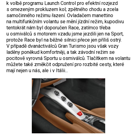
k volbě programu Launch Control pro efektní rozjezd
s omezeným prokluzem kol; zpětného chodu a zcela
samočinného režimu řazení. Ovladačem manettino
na multifunkčním volantu se mění jízdní režim, kupodivu
tentokrát nám byl doporučen Race, zatímco třeba
u osmiválců s motorem vzadu jsme jezdili jen na Sport,
protože Race byl na běžné silnici přece jen příliš ­ostrý.
V případě dvanáctiválců Gran Turismo jsou však vozy
laděny poněkud komfortněji, a tak závodní režim se
pocitově vyrovná Sportu u osmiválců. Tlačítkem na volantu
můžete také změkčit odpružení pro rozbité cesty, které
mají nejen u nás, ale i v Itálii...