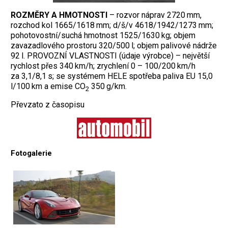
ROZMĚRY A HMOTNOSTI
– rozvor náprav 2720 mm,
rozchod kol 1665/1618 mm; d/š/v 4618/1942/1273 mm;
pohotovostní/suchá hmotnost 1525/1630 kg; objem
zavazadlového prostoru 320/500 l; objem palivové nádrže
92 l. PROVOZNÍ VLASTNOSTI (údaje výrobce) – největší
rychlost přes 340 km/h; zrychlení 0 – 100/200 km/h
za 3,1/8,1 s; se systémem HELE spotřeba paliva EU 15,0
l/100 km a emise CO
350 g/km.
2
Převzato z časopisu
Fotogalerie