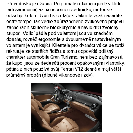
Převodovka je úžasná. Při pomalé relaxační jízdě v klidu
řadí samočinně až na úspornou sedmičku, motor se
odvaluje kolem dvou ­tisíc otáček. Jakmile však nasadíte
ostré tempo, tak vedle zdůrazněného zvukového projevu
začne řadit skutečně bleskurychle a navíc drží zvolený
stupeň. Volicí pádla pod volantem jsou ve snadném
dosahu, rovněž ergonomie s dvousměrně nastavitelným
volantem je vynikající. Klientela pro dvanáctiválce se totiž
rekrutuje ze starších řidičů, a tomu odpovídá odlišný
charakter automobilu Gran Turismo; není bez zajímavosti,
že kupci jsou ze šedesáti procent opakovanými vlastníky,
pětina z nich používá svůj Ferrari V12 denně a mají větší
průměrný proběh (dlouhé víkendové jízdy).