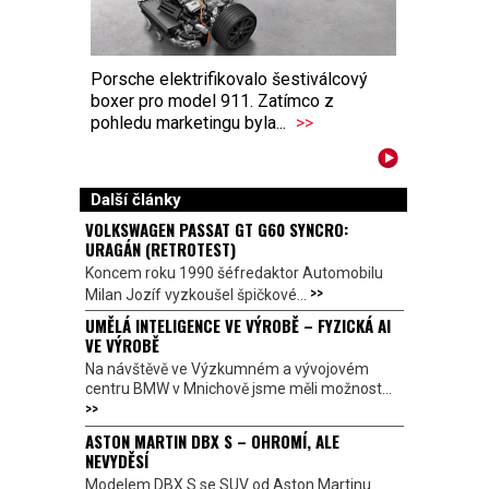
Porsche elektrifikovalo šestiválcový
boxer pro model 911. Zatímco z
pohledu marketingu byla...
>>
Další články
VOLKSWAGEN PASSAT GT G60 SYNCRO:
URAGÁN (RETROTEST)
Koncem roku 1990 šéfredaktor Automobilu
>>
Milan Jozíf vyzkoušel špičkové...
UMĚLÁ INTELIGENCE VE VÝROBĚ – FYZICKÁ AI
VE VÝROBĚ
Na návštěvě ve Výzkumném a vývojovém
centru BMW v Mnichově jsme měli možnost...
>>
ASTON MARTIN DBX S – OHROMÍ, ALE
NEVYDĚSÍ
Modelem DBX S se SUV od Aston Martinu