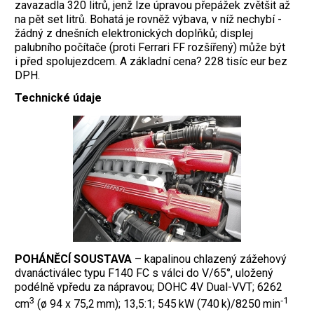
zavazadla 320 litrů, jenž lze úpravou přepážek zvětšit až
na pět set litrů. ­Bohatá je rovněž výbava, v níž nechybí ­
žádný z dnešních elektronických doplňků; displej
palubního počítače (proti Ferrari FF rozšířený) může být
i před spolujezdcem. A základní cena? 228 tisíc eur bez
DPH.
Technické údaje
POHÁNĚCÍ SOUSTAVA
– kapalinou chlazený zážehový
dvanáctiválec typu F140 FC s válci do V/65°, uložený
podélně vpředu za nápravou; DOHC 4V Dual-VVT; 6262
3
‑1
cm
(ø 94 x 75,2 mm); 13,5:1; 545 kW (740 k)/8250 min