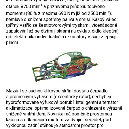
‑1
otáček 8700 min
a příznivému průběhu ­točivého
‑1
momentu (80 % z maxima 690 N.m již od 2500 min
),
nemluvě o snížení spotřeby paliva a emisí. Každý válec
(přímý vstřik se šestiotvorovými tryskami, vícenásobné
zapalování až se čtyřmi jisk­rami na cyklus, čidlo klepání)
řídí elektronika individuálně a rezonátory v sání zlepšují
plnění.
Mazání se suchou klikovou skříní dostalo čerpadlo
s proměnným výtlakem (excentrický rotor); nechybějí
hydroformované výfukové potrubí, inteligentní alternátor
a klimatizace, optimalizované čerpadlo chlazení a výrazně
snížené vnitřní tření. Novinka má poměrně prostornou
kabinu s odkládacím místem za dvojicí sedadel; pod
výklopnou zadní stěnou je standardní prostor pro