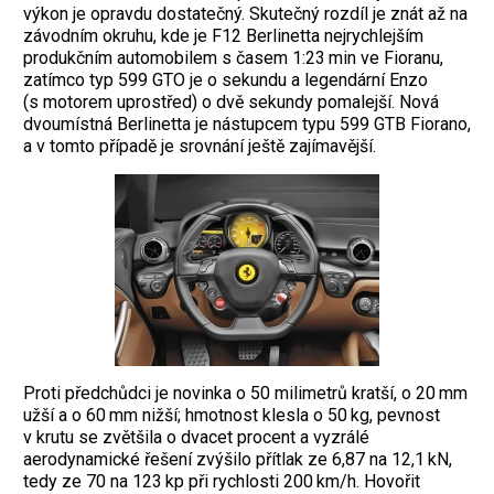
výkon je opravdu dostatečný. Skutečný rozdíl je znát až na
­závodním okruhu, kde je F12 Berlinetta ­nejrychlejším
produkčním automobilem s časem 1:23 min ve Fioranu,
zatímco typ 599 GTO je o sekundu a legendární Enzo
(s motorem uprostřed) o dvě sekundy po­malejší. Nová
dvoumístná Berlinetta je nástupcem typu 599 GTB Fiorano,
a v tomto případě je srovnání ještě zajímavější.
Proti předchůdci je novinka o 50 milimetrů kratší, o 20 mm
užší a o 60 mm nižší; hmotnost klesla o 50 kg, pevnost
v krutu se zvětšila o dvacet procent a vyzrálé
aerodynamické řešení zvýšilo přítlak ze 6,87 na 12,1 kN,
tedy ze 70 na 123 kp při rychlosti 200 km/h. Hovořit