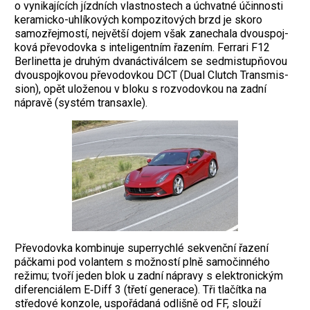
o vynikajících jízdních vlastnostech a úchvatné účinnosti
keramicko-uhlíkových kompozitových brzd je skoro
samozřejmostí, největší dojem však zanechala dvouspoj­
ková převodovka s inteligentním řazením. Ferrari F12
Berlinetta je druhým dvanácti­válcem se sedmistupňovou
dvouspojkovou převodovkou DCT (Dual Clutch Transmis­
sion), opět uloženou v bloku s rozvodovkou na zadní
nápravě (systém transaxle).
Pře­vodovka kombinuje superrychlé sekvenční řazení
páčkami pod volantem s možností plně samočinného
režimu; tvoří jeden blok u zadní nápravy s elektronickým
diferen­ciálem E‑Diff 3 (třetí generace). Tři tlačítka na
středové konzole, uspořádaná odlišně od FF, slouží