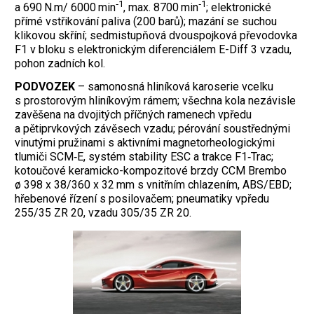
‑1
‑1
a 690 N.m/ 6000 min
, max. 8700 min
; elektronické
přímé vstřikování paliva (200 barů); mazání se suchou
klikovou skříní; sedmistupňová dvouspojková převodovka
F1 v bloku s elektronickým diferenciálem E-Diff 3 vzadu,
pohon zadních kol.
PODVOZEK
– samonosná hliníková karoserie vcelku
s prostorovým hliníkovým rámem; všechna kola nezávisle
zavěšena na dvojitých příčných ramenech vpředu
a pětiprvkových závěsech vzadu; pérování soustřednými
vinutými pružinami s aktivními magnetorheologickými
tlumiči SCM‑E, systém stability ESC a trakce F1‑Trac;
kotoučové keramicko-kompozitové brzdy CCM Brembo
ø 398 x 38/360 x 32 mm s vnitřním chlazením, ABS/EBD;
hřebenové řízení s posilovačem; pneumatiky vpředu
255/35 ZR 20, vzadu 305/35 ZR 20.