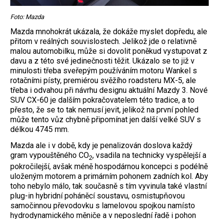
Foto: Mazda
Mazda mnohokrát ukázala, že dokáže myslet dopředu, ale
přitom v reálných souvislostech. Jelikož jde o relativně
malou automobilku, může si dovolit poněkud vystupovat z
davu a z této své jedinečnosti těžit. Ukázalo se to již v
minulosti třeba sveřepým používáním motoru Wankel s
rotačními písty, premiérou svěžího roadsteru MX-5, ale
třeba i odvahou při návrhu designu aktuální Mazdy 3. Nové
SUV CX-60 je dalším pokračovatelem této tradice, a to
přesto, že se to tak nemusí jevit, jelikož na první pohled
může tento vůz chybně připomínat jen další velké SUV s
délkou 4745 mm.
Mazda ale i v době, kdy je penalizován doslova každý
gram vypouštěného CO
, vsadila na technicky vyspělejší a
2
pokročilejší, avšak méně hospodárnou koncepci s podélně
uloženým motorem a primárním pohonem zadních kol. Aby
toho nebylo málo, tak současně s tím vyvinula také vlastní
plug-in hybridní poháněcí soustavu, osmistupňovou
samočinnou převodovku s lamelovou spojkou namísto
hydrodynamického měniče a v neposlední řadě i pohon