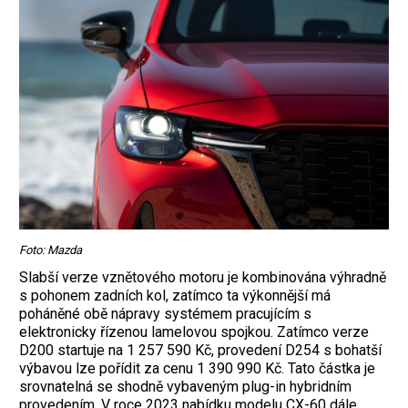
Foto: Mazda
Slabší verze vznětového motoru je kombinována výhradně
s pohonem zadních kol, zatímco ta výkonnější má
poháněné obě nápravy systémem pracujícím s
elektronicky řízenou lamelovou spojkou. Zatímco verze
D200 startuje na 1 257 590 Kč, provedení D254 s bohatší
výbavou lze pořídit za cenu 1 390 990 Kč. Tato částka je
srovnatelná se shodně vybaveným plug-in hybridním
provedením. V roce 2023 nabídku modelu CX-60 dále