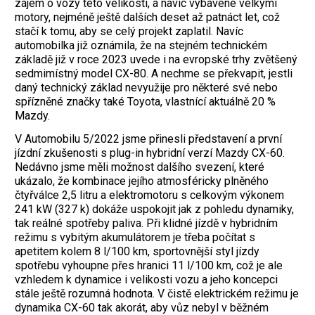
zájem o vozy této velikosti, a navíc vybavené velkými
motory, nejméně ještě dalších deset až patnáct let, což
stačí k tomu, aby se celý projekt zaplatil. Navíc
automobilka již oznámila, že na stejném technickém
základě již v roce 2023 uvede i na evropské trhy zvětšený
sedmimístný model CX-80. A nechme se překvapit, jestli
daný technický základ nevyužije pro některé své nebo
spřízněné značky také Toyota, vlastnící aktuálně 20 %
Mazdy.
V Automobilu 5/2022 jsme přinesli představení a první
jízdní zkušenosti s plug-in hybridní verzí Mazdy CX-60.
Nedávno jsme měli možnost dalšího svezení, které
ukázalo, že kombinace jejího atmosféricky plněného
čtyřválce 2,5 litru a elektromotoru s celkovým výkonem
241 kW (327 k) dokáže uspokojit jak z pohledu dynamiky,
tak reálné spotřeby paliva. Při klidné jízdě v hybridním
režimu s vybitým akumulátorem je třeba počítat s
apetitem kolem 8 l/100 km, sportovnější styl jízdy
spotřebu vyhoupne přes hranici 11 l/100 km, což je ale
vzhledem k dynamice i velikosti vozu a jeho koncepci
stále ještě rozumná hodnota. V čistě elektrickém režimu je
dynamika CX-60 tak akorát, aby vůz nebyl v běžném