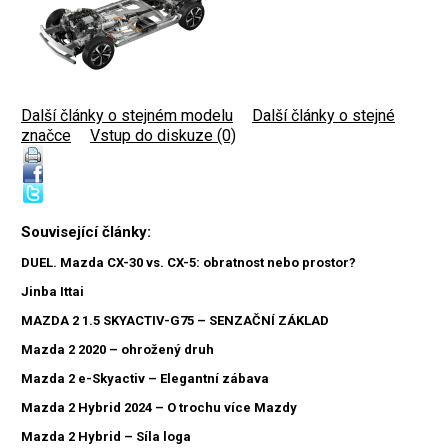
Další články o stejném modelu
|
Další články o stejné
značce
|
Vstup do diskuze (0)
Související články:
DUEL. Mazda CX-30 vs. CX-5: obratnost nebo prostor?
Jinba Ittai
MAZDA 2 1.5 SKYACTIV-G75 – SENZAČNÍ ZÁKLAD
Mazda 2 2020 – ohrožený druh
Mazda 2 e-Skyactiv – Elegantní zábava
Mazda 2 Hybrid 2024 – O trochu více Mazdy
Mazda 2 Hybrid – Síla loga