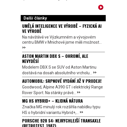
Další články
UMĚLÁ INTELIGENCE VE VÝROBĚ – FYZICKÁ AI
VE VÝROBĚ
Na návštěvě ve Výzkumném a vývojovém
centru BMW v Mnichově jsme měli možnost...
>>
ASTON MARTIN DBX S – OHROMÍ, ALE
NEVYDĚSÍ
Modelem DBX S se SUV od Aston Martinu
>>
dostává na dosah absolutního vrcholu...
AUTOMOBIL: SRPNOVÉ VYDÁNÍ JIŽ V PRODEJI!
Goodwood, Alpine A390 GT i elektrický Range
>>
Rover Sport. Na stánky právě...
MG HS HYBRID+ – KLIDNÁ NÁTURA
Značka MG minulý rok rozšířila nabídku typu
>>
HS o hybridní variantu Hybrid+,...
PORSCHE 928 S4: NEJRYCHLEJŠÍ TRANSAXLE
(RETROTEST, 1987)