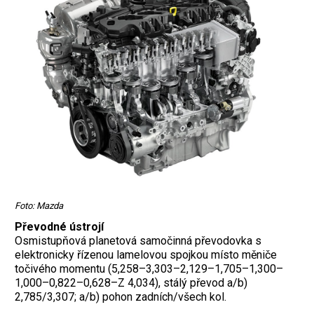
Foto: Mazda
Převodné ústrojí
Osmistupňová planetová samočinná převodovka s
elektronicky řízenou lamelovou spojkou místo měniče
točivého momentu (5,258–3,303–2,129–1,705–1,300–
1,000–0,822–0,628–Z 4,034), stálý převod a/b)
2,785/3,307; a/b) pohon zadních/všech kol.