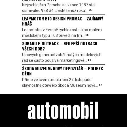
Nejrychlejším Porsche se v roce 1987 stal
>>
osmiválec 928 S4. Ještě téhož roku...
LEAPMOTOR B10 DESIGN PROMAX – ZAJÍMAVÝ
HRÁČ
Leapmotor v Evropě rychle roste a po malém
>>
městském typu T03 přivedl na trh...
SUBARU E-OUTBACK – NEJLEPŠÍ OUTBACK
VŠECH DOB?
U nových generací zaběhnutých modelových
>>
řad se často používá marketingové...
ŠKODA MUZEUM: NOVÝ DEPOZITÁŘ – POLIBEK
DĚJIN
Přímo ve svém areálu loni 27. listopadu
>>
slavnostně otevřelo Škoda Muzeum nově...