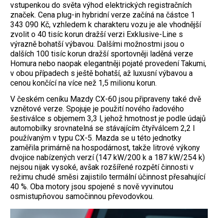
vstupenkou do světa výhod elektrických registračních
značek. Cena plug-in hybridní verze začíná na částce 1
343 090 Kč, vzhledem k charakteru vozu je ale vhodnější
zvolit o 40 tisíc korun dražší verzi Exklusive-Line s
výrazně bohatší výbavou. Dalšími možnostmi jsou o
dalších 100 tisíc korun dražší sportovněji laděná verze
Homura nebo naopak elegantněji pojaté provedení Takumi,
v obou případech s ještě bohatší, až luxusní výbavou a
cenou končící na více než 1,5 milionu korun.
V českém ceníku Mazdy CX-60 jsou připraveny také dvě
vznětové verze. Spojuje je použití nového řadového
šestiválce s objemem 3,3 l, jehož hmotnost je podle údajů
automobilky srovnatelná se stávajícím čtyřválcem 2,2 l
používaným v typu CX-5. Mazda se u této jednotky
zaměřila primárně na hospodárnost, takže litrové výkony
dvojice nabízených verzí (147 kW/200 k a 187 kW/254 k)
nejsou nijak vysoké, avšak rozšířené rozpětí činnosti v
režimu chudé směsi zajistilo termální účinnost přesahující
40 %. Oba motory jsou spojené s nově vyvinutou
osmistupňovou samočinnou převodovkou.