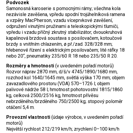
Podvozek
Samonosná karoserie s pomocnými rámy; všechna kola
nezávisle zavěšena, vpředu spodní trojúhelníková ramena
a vzpěry MacPherson, vzadu víceprvkové zavěšení,
odpružení vinutými pružinami a teleskopickými tlumiči,
vpředu i vzadu příčný zkrutný stabilizátor; dvouokruhová
kapalinová brzdová soustava s posilovačem, kotoučové
brzdy s vnitřním chlazením, ø př./zad. 328/328 mm;
hřebenové řízení s elektrickým posilovačem; lité ráfky 18
nebo 20“, pneumatiky 235/60 R 18 nebo 235/50 R 20.
Rozměry a hmotnosti
(v uvedeném pořadí motorů)
Rozvor náprav 2870 mm, d/š/v 4745/1890/1680 mm,
rozchod kol 1640/1645 mm, světlá výška 170 mm; objem
zavazadlového prostoru (VDA) 570–1726 l; objem
palivové nádrže 58 l; hmotnost pohotovostní 1815/1860
kg, celková 2500/2516 kg, hmotnost přívěsu
nebrzděného/brzděného 750/2500 kg; stopový poloměr
otáčení 5,4 m.
Provozní vlastnosti
(údaje výrobce, v uvedeném pořadí
motorů)
Největší rychlost 212/219 km/h; zrychlení 0–100 km/h