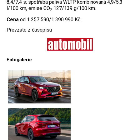
8,4/7,4 s; spotřeba paliva WLTP kombinovaná 4,9/5,3
l/100 km, emise CO
127/139 g/100 km.
2
Cena
od 1 257 590/1 390 990 Kč
Převzato z časopisu
Fotogalerie