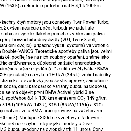
 (163 k) a rekordní spotřebou nafty 4,1 l/100 km
Všechny ­čtyři motory jsou označeny TwinPower ­Turbo,
což ovšem neurčuje počet turbo­dmychadel, ale
kombinaci vysokotlakého pří­mého vstřikování paliva
a přeplňování ­turbodmychadly (VGT, Twin-Scroll,
paralelní dvojicí), případně využití systémů Valve­tronic
a Double-VANOS. Teoretické spotřeby paliva jsou velmi
nízké, podílejí se na nich soubory opatření, známé jako
Efficient­Dynamics, důsledně snižující energetickou
náročnost všech systémů. Dvoulitrový čtyř­válec BMW
328i je naladěn na výkon 180 kW (245 k), vrchol nabídky
echanické převodovky jsou šestistupňové, samočinné
h sedan, další karosářské varianty budou následovat,
letos se má objevit první BMW ActiveHybrid 3 se
, spotřebou 6,4 l/ 100 km a emisemi CO
149 g/km.
2
318d (105 kW/ 143 k), 316d (85 kW/116 k) a 320i
tajemstvím, že u BMW pracují rovněž na zážehovém
3
1500 cm
). ­Nástupce 330d se vznětovým řadovým ­
aké ­nebude chybět, stejně jako modely xDrive
 3 ­budou uvedeny na evropský trh 11. února. Ceny