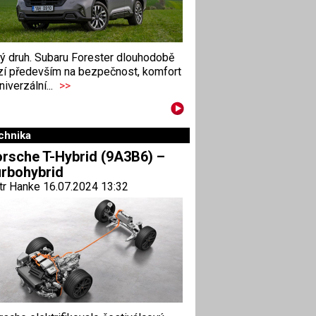
ný druh. Subaru Forester dlouhodobě
zí především na bezpečnost, komfort
niverzální...
>>
chnika
rsche T-Hybrid (9A3B6) –
rbohybrid
tr Hanke 16.07.2024 13:32