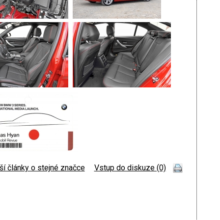
ší články o stejné značce
|
Vstup do diskuze (0)