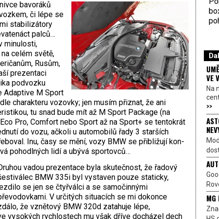
Por
znivce bavoráků
bo
vozkem, či lépe se
poh
i stabilizátory
evatenáct palců…
 minulosti,
na celém světě,
Dal
Američanům, Rusům,
UMĚ
ší prezentaci
VE 
stika podvozku
Na 
če Adaptive M Sport
cen
le charakteru vozovky; jen musím přiznat, že ani
>>
ristikou, tu snad bude mít až M Sport Package (na
AST
 Eco Pro, Comfort nebo Sport až na Sport+ se ten­tokrát
NEV
dnutí do vozu, ačkoli u automobilů řady 3 starších
Mod
eboval. Inu, časy se mění, vozy BMW se přibližují kon­
dost
ývá pohodlných lidí a ubývá sportovců…
AUT
Druhou vadou prezentace byla skutečnost, že řadový
Goo
šestiválec BMW 335i byl vystaven pouze staticky,
Rove
jezdilo se jen se čtyřválci a se samočinnými
převodovkami. V určitých situacích se mi dokonce
MG 
zdálo, že vznětový BMW 320d zatahuje lépe,
Znač
ve vysokých rychlostech mu však dříve docházel dech
HS o