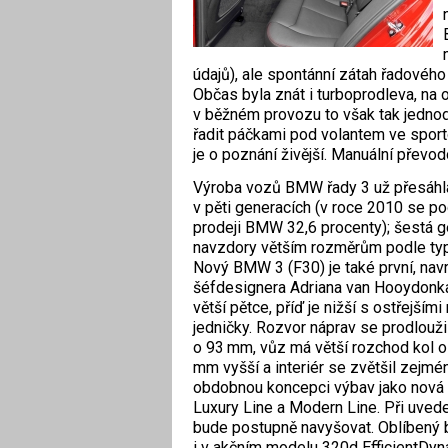
údajů), ale spontánní zátah řadového
Občas byla znát i turboprodleva, na o
v běžném provozu to však tak jednoduc
řadit páčkami pod volantem ve sport
je o poznání živější. Manuální převo
Výroba vozů BMW řady 3 už přesáhla
v pěti generacích (v roce 2010 se p
prodeji BMW 32,6 procenty); šestá g
navzdory větším rozměrům podle typu
Nový BMW 3 (F30) je také první, na
šéfdesignera Adriana van ­Hooydonka,
větší pětce, příď je nižší s ostřejšími
jedničky. Rozvor náprav se prodlouži
o 93 mm, vůz má větší rozchod kol o
mm vyšší a interiér se zvětšil zejmé
obdobnou koncepci výbav jako nová ř
Luxury Line a Modern Line. Při uveden
bude postupně navyšovat. Oblíbený 
i v akčním modelu 320d EfficientDy