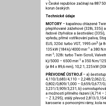
v České republice začínají na 887 50
korun českých.
Technické údaje
MOTORY
– kapalinou chlazené Twi
přeplňované zážehové (328i, 335i) a
řadové čtyřválce a šestiválec (335i)
vpředu; přímé vstřikování paliva, St
3
EU5; 320d: turbo VGT; 1995 cm
(ø 8
‑1
135 kW (184 k)/4000 min
a 380 N.
‑1
min
; 328i: turbo Twin-Scroll, Valve
‑1
k)/5000 – 6500 min
a 350 N.m/125
(ø 84 x 89,6 mm); 10,2:1; 225 kW (3
PŘEVODNÉ ÚSTROJÍ
– a) šestistu
4,110/3,683/4,110 – 2,248/2,062/2,
0,802/0,809/1,000 – 0,659/0,677/0,
3,231/3,909/3,231; b) osmistupňo
a možností přímého řazení (4,714 – 
– Z 3,295); stálý převod 2,813/3,
karoserie s pomocnými rámy; kola ne