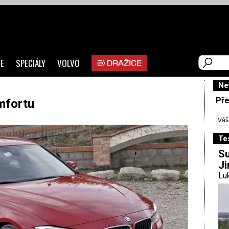
E
SPECIÁLY
VOLVO
Ne
Pře
mfortu
Te
Su
Ji
Luk