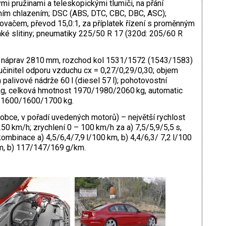
mi pružinami a teleskopickými tlumiči, na přání
řním chlazením; DSC (ABS, DTC, CBC, DBC, ASC);
lovačem, převod 15,0:1, za příplatek řízení s proměnným
hké slitiny; pneumatiky 225/50 R 17 (320d: 205/60 R
 náprav 2810 mm, rozchod kol 1531/1572 (1543/1583)
nitel odporu vzduchu cx = 0,27/0,29/0,30; objem
palivové nádrže 60 l (diesel 57 l); pohotovostní
, celková hmotnost 1970/1980/2060 kg, automatic
 1600/1600/1700 kg.
obce, v pořadí uvedených motorů) – největší rychlost
0 km/h; zrychlení 0 – 100 km/h za a) 7,5/5,9/5,5 s,
kombinace a) 4,5/6,4/7,9 l/100 km, b) 4,4/6,3/ 7,2 l/100
, b) 117/147/169 g/km.