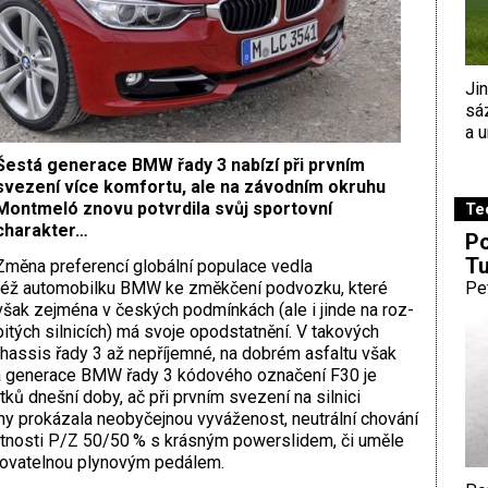
Ji
sá
a u
Šestá generace BMW řady 3 nabízí při prvním
svezení více komfortu, ale na závodním okruhu
Montmeló znovu potvrdila svůj sportovní
Te
charakter…
Po
Tu
Změna preferencí globální populace vedla
též automobilku BMW ke změkčení podvozku, které
Pe
však zejména v českých podmínkách (ale i jinde na roz­
bitých silnicích) má svoje opodstatnění. V takových
 chassis řady 3 až nepříjemné, na dobrém asfaltu však
stá generace BMW řady 3 kódového označení F30 je
ů dnešní doby, ač při prvním svezení na silnici
ny prokázala neobyčejnou vyváženost, neutrální cho­vání
tnosti P/Z 50/50 % s krásným powerslidem, či uměle
olovatelnou plynovým pedálem.