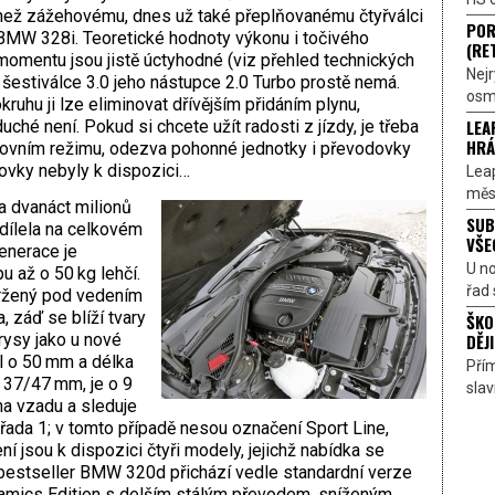
než zážehovému, dnes už také přeplňovanému čtyřválci
POR
BMW 328i. Teoretické hodnoty ­výkonu i točivého
(RE
momentu jsou jistě úctyhodné (viz přehled technických
Nejr
 šestiválce 3.0 jeho nástupce 2.0 Turbo prostě nemá.
osmi
kruhu ji lze eliminovat dřívějším přidáním plynu,
LEA
hé není. Pokud si chcete užít radosti z jízdy, je třeba
HRÁ
ovním režimu, odezva pohonné jednotky i pře­vodovky
dovky nebyly k dispozici…
Lea
měst
 dvanáct milionů
SUB
odílela na celkovém
VŠE
enerace je
U n
 až o 50 kg lehčí.
řad 
vržený pod vedením
 záď se blíží tvary
ŠKO
DĚJI
 rysy jako u nové
l o 50 mm a délka
Přím
 37/47 mm, je o 9
sla
na vzadu a sleduje
ada 1; v tomto ­případě nesou označení Sport Line,
í jsou k dis­pozici čtyři modely, jejichž nabídka se
bestseller BMW 320d přichází vedle standardní verze
namics Edition s delším stálým převodem, sníženým