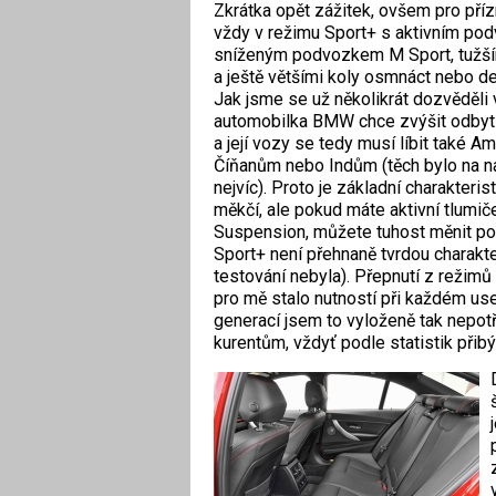
Zkrátka opět zážitek, ovšem pro pří
vždy v režimu Sport+ s aktivním pod
sníženým podvozkem M Sport, tužším
a ještě většími koly osmnáct nebo d
Jak jsme se už několikrát dozvěděli v
automobilka BMW chce zvýšit odbyt 
a její vozy se tedy musí líbit také 
Číňanům nebo Indům (těch bylo na na
nejvíc). Proto je základní charakteri
měkčí, ale pokud máte aktivní tlumi
Suspen­sion, můžete tuhost měnit pod
Sport+ není přehnaně tvrdou charakte
testování nebyla). Přepnutí z režimů
pro mě stalo nutností při každém use
generací jsem to vyloženě tak nepotř
kurentům, vždyť podle statistik přib