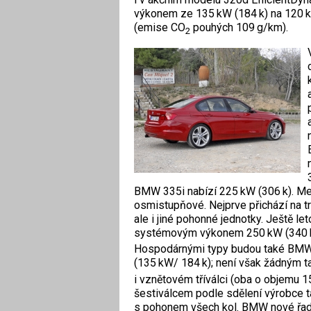
výkonem ze 135 kW (184 k) na 120 kW
(emise CO
pouhých 109 g/km).
2
BMW 335i nabízí 225 kW (306 k). M
osmistupňové. Nejprve přichází na tr
ale i jiné ­pohonné jednotky. Ještě 
systémovým výkonem 250 kW (340 k)
Hospodárnými typy budou také BMW 
(135 kW/ 184 k); není však žádným 
i vznětovém tříválci (oba o objemu 
šestiválcem podle sdělení výrobce t
s pohonem všech kol. BMW nové řady