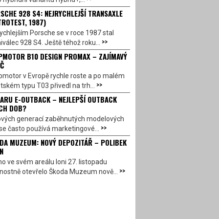
SCHE 928 S4: NEJRYCHLEJŠÍ TRANSAXLE
TROTEST, 1987)
ychlejším Porsche se v roce 1987 stal
>>
válec 928 S4. Ještě téhož roku...
PMOTOR B10 DESIGN PROMAX – ZAJÍMAVÝ
Č
pmotor v Evropě rychle roste a po malém
>>
ském typu T03 přivedl na trh...
ARU E-OUTBACK – NEJLEPŠÍ OUTBACK
CH DOB?
ových generací zaběhnutých modelových
>>
se často používá marketingové...
DA MUZEUM: NOVÝ DEPOZITÁŘ – POLIBEK
N
o ve svém areálu loni 27. listopadu
>>
vnostně otevřelo Škoda Muzeum nově...