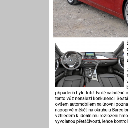
případech bylo totiž tvrdě na­laděné
tento vůz nenalezl ­konkurenci. Še
ovšem automo­bilem na úrovni poznatk
napoprvé měkčí, na okruhu u Barce­lo
vzhledem k ideálnímu rozložení hmo
vyvolanou přetáčivostí, lehce kontr