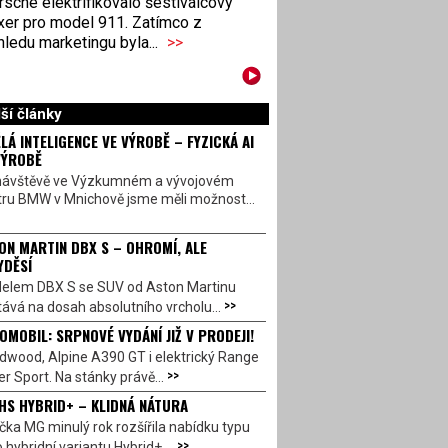
sche elektrifikovalo šestiválcový
xer pro model 911. Zatímco z
ledu marketingu byla...
>>
ší články
LÁ INTELIGENCE VE VÝROBĚ – FYZICKÁ AI
VÝROBĚ
návštěvě ve Výzkumném a vývojovém
tru BMW v Mnichově jsme měli možnost...
ON MARTIN DBX S – OHROMÍ, ALE
YDĚSÍ
elem DBX S se SUV od Aston Martinu
>>
ává na dosah absolutního vrcholu...
OMOBIL: SRPNOVÉ VYDÁNÍ JIŽ V PRODEJI!
dwood, Alpine A390 GT i elektrický Range
>>
r Sport. Na stánky právě...
HS HYBRID+ – KLIDNÁ NÁTURA
ka MG minulý rok rozšířila nabídku typu
>>
 hybridní variantu Hybrid+,...