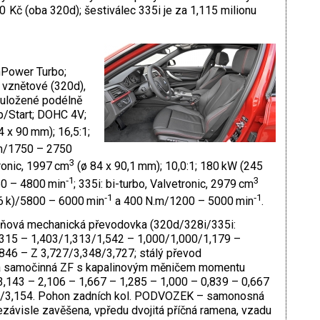
0 Kč (oba 320d); šestiválec 335i je za 1,115 milionu
nPower Turbo;
 vznětové (320d),
, uložené podélně
op/Start; DOHC 4V;
4 x 90 mm); 16,5:1;
m/1750 – 2750
3
tronic, 1997 cm
(ø 84 x 90,1 mm); 10,0:1; 180 kW (245
‑1
3
0 – 4800 min
; 335i: bi-turbo, Valve­tronic, 2979 cm
‑1
‑1
06 k)/5800 – 6000 min
a 400 N.m/1200 – 5000 min
.
pňová mechanická převodovka (320d/328i/335i:
315 – 1,403/1,313/1,542 – 1,000/1,000/1,179 –
846 – Z 3,727/3,348/3,727; stálý převod
vá samočinná ZF s kapalinovým měničem momentu
3,143 – 2,106 – 1,667 – 1,285 – 1,000 – 0,839 – 0,667
154/3,154. Pohon zadních kol. PODVOZEK – samonosná
závisle zavěšena, vpředu dvojitá příčná ramena, vzadu