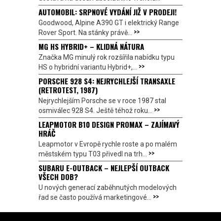
AUTOMOBIL: SRPNOVÉ VYDÁNÍ JIŽ V PRODEJI!
Goodwood, Alpine A390 GT i elektrický Range
>>
Rover Sport. Na stánky právě...
MG HS HYBRID+ – KLIDNÁ NÁTURA
Značka MG minulý rok rozšířila nabídku typu
>>
HS o hybridní variantu Hybrid+,...
PORSCHE 928 S4: NEJRYCHLEJŠÍ TRANSAXLE
(RETROTEST, 1987)
Nejrychlejším Porsche se v roce 1987 stal
>>
osmiválec 928 S4. Ještě téhož roku...
LEAPMOTOR B10 DESIGN PROMAX – ZAJÍMAVÝ
HRÁČ
Leapmotor v Evropě rychle roste a po malém
>>
městském typu T03 přivedl na trh...
SUBARU E-OUTBACK – NEJLEPŠÍ OUTBACK
VŠECH DOB?
U nových generací zaběhnutých modelových
>>
řad se často používá marketingové...