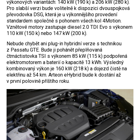
výkonových variantách: 140 kW (190 k) a 206 kW (280 k).
Pro slabší verzi bude volitelně k dispozici dvouspojková
převodovka DSG, která je u výkonnějšího provedení
standardem společně s pohonem všech kol 4Motion.
Vznětové motory zastupuje diesel 2.0 TDI Evo s výkonem
110 kW (150 k) nebo 147 kW (200 k).
Nebude chybět ani plug-in hybridní verze s technikou
z Passatu GTE. Bude ji pohánět přeplňovaná
čtrnáctistovka TSI s výkonem 85 kW (115 k) podpořená
elektromotorem a baterií o kapacitě 13 kWh. Výsledný
kombinovaný výkon je 160 kW (218 k) a dojezd čistě na
elektřinu až 54 km. Arteon eHybrid bude k dostání až
v první polovině příštího roku.