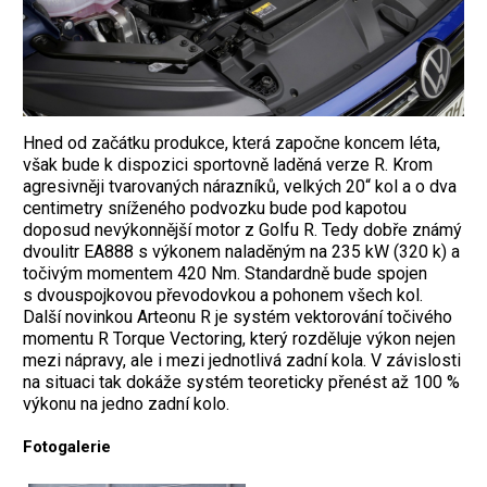
Hned od začátku produkce, která započne koncem léta,
však bude k dispozici sportovně laděná verze R. Krom
agresivněji tvarovaných nárazníků, velkých 20“ kol a o dva
centimetry sníženého podvozku bude pod kapotou
doposud nevýkonnější motor z Golfu R. Tedy dobře známý
dvoulitr EA888 s výkonem naladěným na 235 kW (320 k) a
točivým momentem 420 Nm. Standardně bude spojen
s dvouspojkovou převodovkou a pohonem všech kol.
Další novinkou Arteonu R je systém vektorování točivého
momentu R Torque Vectoring, který rozděluje výkon nejen
mezi nápravy, ale i mezi jednotlivá zadní kola. V závislosti
na situaci tak dokáže systém teoreticky přenést až 100 %
výkonu na jedno zadní kolo.
Fotogalerie