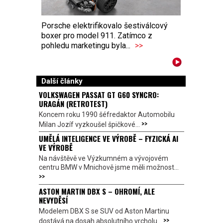
Porsche elektrifikovalo šestiválcový
boxer pro model 911. Zatímco z
pohledu marketingu byla...
>>
Další články
VOLKSWAGEN PASSAT GT G60 SYNCRO:
URAGÁN (RETROTEST)
Koncem roku 1990 šéfredaktor Automobilu
>>
Milan Jozíf vyzkoušel špičkové...
UMĚLÁ INTELIGENCE VE VÝROBĚ – FYZICKÁ AI
VE VÝROBĚ
Na návštěvě ve Výzkumném a vývojovém
centru BMW v Mnichově jsme měli možnost...
>>
ASTON MARTIN DBX S – OHROMÍ, ALE
NEVYDĚSÍ
Modelem DBX S se SUV od Aston Martinu
>>
dostává na dosah absolutního vrcholu...