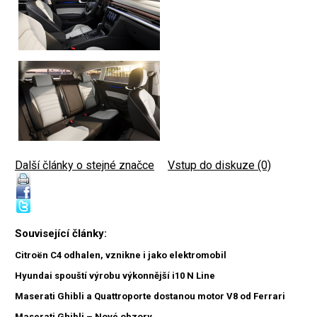
Další články o stejné značce
|
Vstup do diskuze (0)
Související články:
Citroën C4 odhalen, vznikne i jako elektromobil
Hyundai spouští výrobu výkonnější i10 N Line
Maserati Ghibli a Quattroporte dostanou motor V8 od Ferrari
Maserati Ghibli – Nové obzory