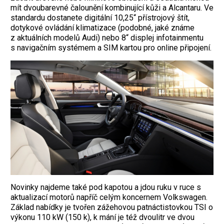
mít dvoubarevné čalounění kombinující kůži a Alcantaru. Ve
standardu dostanete digitální 10,25“ přístrojový štít,
dotykové ovládání klimatizace (podobné, jaké známe
z aktuálních modelů Audi) nebo 8“ displej infotainmentu
s navigačním systémem a SIM kartou pro online připojení.
Novinky najdeme také pod kapotou a jdou ruku v ruce s
aktualizací motorů napříč celým koncernem Volkswagen.
Základ nabídky je tvořen zážehovou patnáctistovkou TSI o
výkonu 110 kW (150 k), k mání je též dvoulitr ve dvou