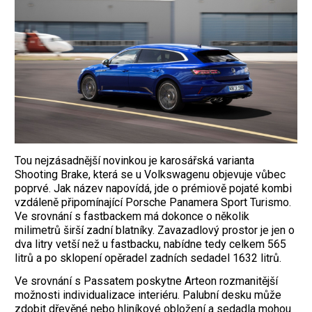
Tou nejzásadnější novinkou je karosářská varianta
Shooting Brake, která se u Volkswagenu objevuje vůbec
poprvé. Jak název napovídá, jde o prémiově pojaté kombi
vzdáleně připomínající Porsche Panamera Sport Turismo.
Ve srovnání s fastbackem má dokonce o několik
milimetrů širší zadní blatníky. Zavazadlový prostor je jen o
dva litry vetší než u fastbacku, nabídne tedy celkem 565
litrů a po sklopení opěradel zadních sedadel 1632 litrů.
Ve srovnání s Passatem poskytne Arteon rozmanitější
možnosti individualizace interiéru. Palubní desku může
zdobit dřevěné nebo hliníkové obložení a sedadla mohou