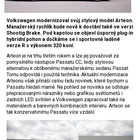
Volkswagen modernizoval svůj stylový model Arteon.
Manažerský rychlík bude nově k dostání také ve verzi
Shootig Brake. Pod kapotou se objeví úsporný plug-in
hybridní pohon a dočkáme se i sportovně laděné
verze R s výkonem 320 koní.
Arteon je na trhu třetím rokem a lze jej považovat za
pomyslného nástupce Passatu CC, tedy stylovou
alternativu k oblíbenému manažerskému sedanu Passat.
Tomu odpovídá i použitá technika. Aktuální modernizace
Arteonu však přináší celou řadu novinek, které bychom u
Passatu hledali marně. Na pohled se novinka se odlišuje
přepracovanými nárazníky nebo grafikou světlometů i
zadních LED svítilen a Volkswagen zapracoval také na
materiálech a barevných kombinacích interiéru. Arteon se
tak konzervatvnímu Passatu více vzdálil.