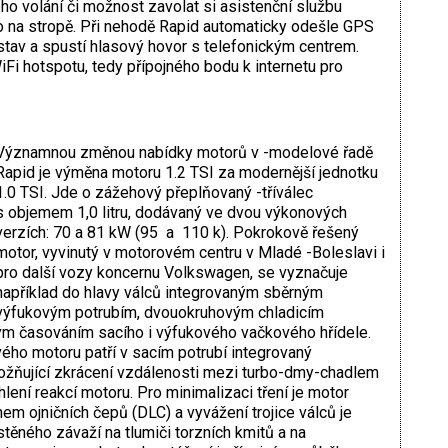
o volání či možnost zavolat si asistenční službu
o na stropě. Při nehodě Rapid automaticky odešle GPS
stav a spustí hlasový hovor s telefonickým centrem.
iFi hotspotu, tedy přípojného bodu k internetu pro
Významnou změnou nabídky motorů v -modelové řadě
Rapid je výměna motoru 1.2 TSI za modernější jednotku
1.0 TSI. Jde o zážehový přeplňovaný -tříválec
s objemem 1,0 litru, dodávaný ve dvou výkonových
verzích: 70 a 81 kW (95 a 110 k). Pokrokově řešený
motor, vyvinutý v motorovém centru v Mladé -Boleslavi i
pro další vozy koncernu Volkswagen, se vyznačuje
například do hlavy válců integrovaným sběrným
výfukovým potrubím, dvouokruhovým chladicím
 časováním sacího i výfukového vačkového hřídele.
ého motoru patří v sacím potrubí integrovaný
žňující zkrácení vzdálenosti mezi turbo-dmy-chadlem
hlení reakcí motoru. Pro minimalizaci tření je motor
m ojničních čepů (DLC) a vyvážení trojice válců je
těného závaží na tlumiči torzních kmitů a na