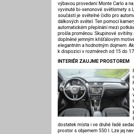
výbavou provedení Monte Carlo a na př
vyvinuté bi-xenonové světlomety s L
součástí je světelné čidlo pro automa
dálkových světel. Ten pomocí kamer
automatickém přepínání mezi potkáva
prošla proměnou. Skupinové svítilny 
doplněné jemným křišťálovým motivem
elegantním a hodnotným dojmem. Aktua
k dispozici v rozměrech od 15 do 17
INTERIÉR ZAUJME PROSTOREM
dostatek místa i ve druhé řadě seda
prostor s objemem 550 l. Lze jej nav