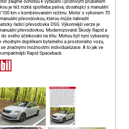
otor zaujme ochotou k vytáčení i příznivým průběhem
ou je též nízká spotřeba paliva, dosahující s manuální
 l/100 km v kombinovaném režimu. Motor s výkonem 70
 manuální převodovkou, kterou může nahradit
icky řadící převodovka DSG. Výkonnější verze je
 manuální převodovkou. Modernizované Škody Rapid a
do svého účinkování na trhu. Mohou být nyní vybaveny
 je vhodným doplňkem bytelného a prostorného vozu,
 se značnými možnostmi individualizace. A to jak ve
 i kompaktnější Rapid Spaceback.