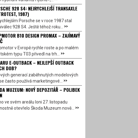
SCHE 928 S4: NEJRYCHLEJŠÍ TRANSAXLE
TROTEST, 1987)
ychlejším Porsche se v roce 1987 stal
>>
válec 928 S4. Ještě téhož roku...
PMOTOR B10 DESIGN PROMAX – ZAJÍMAVÝ
Č
pmotor v Evropě rychle roste a po malém
>>
ském typu T03 přivedl na trh...
ARU E-OUTBACK – NEJLEPŠÍ OUTBACK
CH DOB?
ových generací zaběhnutých modelových
>>
se často používá marketingové...
DA MUZEUM: NOVÝ DEPOZITÁŘ – POLIBEK
N
o ve svém areálu loni 27. listopadu
>>
vnostně otevřelo Škoda Muzeum nově...