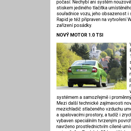
počasí. Nechybí ani systém nouzovéh
stiskem jediného tlačítka umístěnéh
souřadnice vozu, jeho obsazenost i 
Rapid je též připraven na vytvoření W
zařízení posádky.
NOVÝ MOTOR 1.0 TSI
systémem a samozřejmě i proměnným
Mezi další technické zajímavosti nov
mezichladič stlačeného vzduchu umo
a spalovacími prostory, a tudíž i zryc
vybaven speciálním tvrzeným povrche
navrženo prostřednictvím cíleně umís