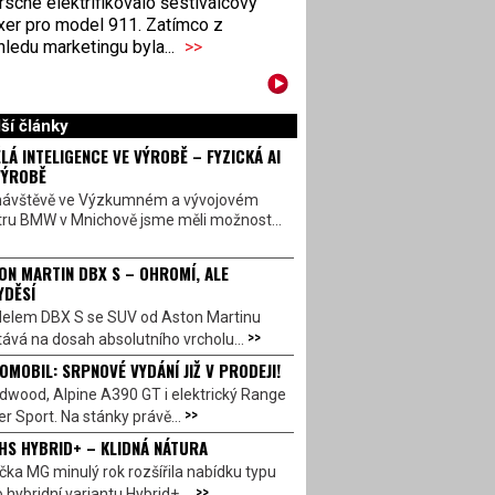
sche elektrifikovalo šestiválcový
xer pro model 911. Zatímco z
ledu marketingu byla...
>>
ší články
LÁ INTELIGENCE VE VÝROBĚ – FYZICKÁ AI
VÝROBĚ
návštěvě ve Výzkumném a vývojovém
tru BMW v Mnichově jsme měli možnost...
ON MARTIN DBX S – OHROMÍ, ALE
YDĚSÍ
elem DBX S se SUV od Aston Martinu
>>
ává na dosah absolutního vrcholu...
OMOBIL: SRPNOVÉ VYDÁNÍ JIŽ V PRODEJI!
dwood, Alpine A390 GT i elektrický Range
>>
r Sport. Na stánky právě...
HS HYBRID+ – KLIDNÁ NÁTURA
ka MG minulý rok rozšířila nabídku typu
>>
 hybridní variantu Hybrid+,...