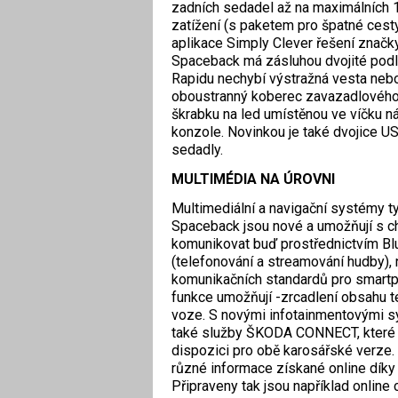
zadních sedadel až na maximálních 1
zatížení (s paketem pro špatné cest
aplikace Simply Clever řešení značk
Spaceback má zásluhou dvojité podla
Rapidu nechybí výstražná vesta neb
oboustranný koberec zavazadlového 
škrabku na led umístěnou ve víčku n
konzole. Novinkou je také dvojice U
sedadly.
MULTIMÉDIA NA ÚROVNI
Multimediální a navigační systémy t
Spaceback jsou nové a umožňují s ch
komunikovat buď prostřednictvím Bl
(telefonování a streamování hudby),
komunikačních standardů pro smartp
funkce umožňují -zrcadlení obsahu t
voze. S novými infotainmentovými s
také služby ŠKODA CONNECT, které j
dispozici pro obě karosářské verze. 
různé informace získané online díky 
Připraveny tak jsou například online 