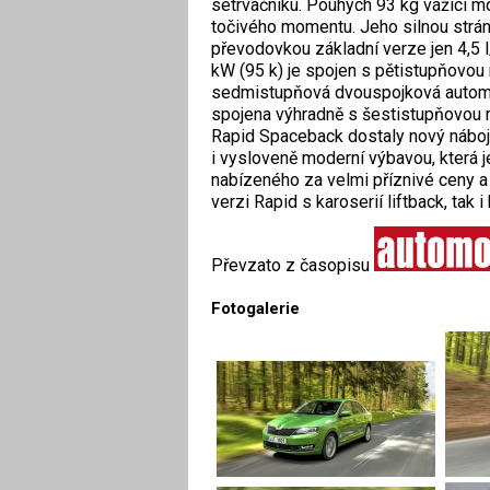
setrvačníku. Pouhých 93 kg vážící m
točivého momentu. Jeho silnou stránk
převodovkou základní verze jen 4,5
kW (95 k) je spojen s pětistupňovou
sedmistupňová dvouspojková automat
spojena výhradně s šestistupňovou
Rapid Spaceback dostaly nový náboj 
i vysloveně moderní výbavou, která
nabízeného za velmi příznivé ceny a
verzi Rapid s karoserií liftback, tak
Převzato z časopisu
Fotogalerie