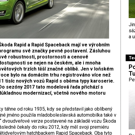
Ji
sá
a u
Škoda Rapid a Rapid Spaceback mají ve výrobním
programu své značky pevné postavení. Zásluhou
své robustnosti, prostornosti a cenové
Te
dostupnosti se nejen na českém, ale i mnoha
Po
světových trzích těší značné oblibě. Jen v loňském
Tu
roce bylo na domácím trhu registrováno více než
Pe
11 tisíc nových vozů Rapid s oběma typy karoserie.
Do sezóny 2017 tato modelová řada přichází s
důkladnou modernizací, včetně nového motoru
y táhne od roku 1935, kdy se představil jako oblíbený
jné jméno použila mladoboleslavská automobilka také v
lé“ dvoudveřové verze postavené na základě vozu Škoda
ásledně čekaly do roku 2012, kdy měl svoji premiéru
 pětidveřovým hatchbackem Rapid Spaceback. Oba tyto