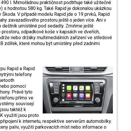
490 l. Mimořádnou praktičnost podtrhuje také užitečné
y) s hodnotou 580 kg. Také Rapid je dokonalou ukázkou
y Škoda. V případě modelu Rapid jde o 19 prvků, Rapid
hy zavazadlového prostoru ještě o jeden více. Ani v
o deštník umístěné pod sedadly. Zmiňme ještě
prostoru, odpadkové koše v kapsách ve dveřích,
ádrže nebo držáky multimediálních zařízení ve středové
SB zdířek, které mohou být umístěny před zadními
ypu Rapid a Rapid
ytrými telefony
uetooth
 nebo pomocí
hony. Právě tyto
elefonu přímo ve
ystémy souvisejí
sou taktéž k
K využití jsou proto
připojení k internetu, respektive serverům automobilky.
ceny paliv, využití parkovacích míst nebo informace o