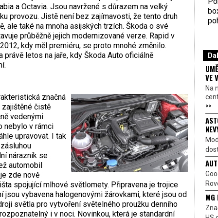
Por
abia a Octavia. Jsou navržené s důrazem na velký
bo
ku provozu. Jistě není bez zajímavosti, že tento druh
poh
ě, ale také na mnoha asijských trzích. Škoda o své
tavuje průběžně jejich modernizované verze. Rapid v
 2012, kdy měl premiéru, se proto mnohé změnilo.
právě letos na jaře, kdy Škoda Auto oficiálně
Dal
ní.
UMĚ
VE 
Na 
akteristická značná
cen
>>
zajištěné čistě
čně vedenými
AST
to nebylo v rámci
NEV
hle upravovat. I tak
Mod
a zásluhou
dost
ní nárazník se
AUT
jež automobil
Goo
 je zde nově
Rove
a spojující mlhové světlomety. Připravena je trojice
í jsou vybavena halogenovými žárovkami, které jsou od
MG 
oji světla pro vytvoření světelného proužku denního
Znač
ozpoznatelný i v noci. Novinkou, která je standardní
HS o