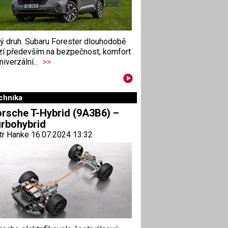
ný druh. Subaru Forester dlouhodobě
zí především na bezpečnost, komfort
niverzální...
>>
chnika
rsche T-Hybrid (9A3B6) –
rbohybrid
tr Hanke 16.07.2024 13:32