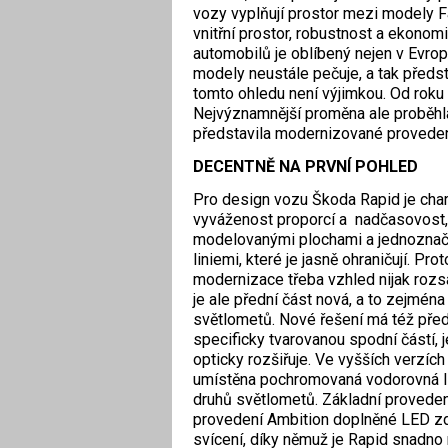
vozy vyplňují prostor mezi modely F
vnitřní prostor, robustnost a ekonomi
automobilů je oblíbený nejen v Evrop
modely neustále pečuje, a tak předs
tomto ohledu není výjimkou. Od roku
Nejvýznamnější proměna ale proběhla 
představila modernizované provede
DECENTNĚ NA PRVNÍ POHLED
Pro design vozu Škoda Rapid je char
vyváženost proporcí a nadčasovost, 
modelovanými plochami a jednozna
liniemi, které je jasně ohraničují. Pro
modernizace třeba vzhled nijak rozsá
je ale přední část nová, a to zejmén
světlometů. Nové řešení má též před
specificky tvarovanou spodní částí, 
opticky rozšiřuje. Ve vyšších verzích
umístěna pochromovaná vodorovná lišt
druhů světlometů. Základní proveden
provedení Ambition doplněné LED zdr
svícení, díky němuž je Rapid snadno r