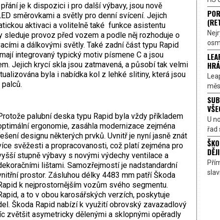
ání je k dispozici i pro další výbavy, jsou nově
POR
ED směrovkami a světly pro denní svícení. Jejich
(RE
tickou aktivaci a volitelně také funkce asistentu
Nejr
y sleduje provoz před vozem a podle něj rozhoduje o
osmi
cími a dálkovými světly. Také zadní část typu Rapid
mají integrovaný typický motiv písmene C a jsou
LEA
HRÁ
. Jejich krycí skla jsou zatmavená, a působí tak velmi
lizována byla i nabídka kol z lehké slitiny, která jsou
Lea
 palců.
měst
SUB
VŠE
Protože palubní deska typu Rapid byla vždy příkladem
U n
optimální ergonomie, zasáhla modernizace zejména
řad 
řešení designu některých prvků. Uvnitř je nyní jasně znát
ŠKO
více svěžesti a propracovanosti, což platí zejména pro
DĚJI
vyšší stupně výbavy s novými výdechy ventilace a
Přím
dekoračními lištami. Samozřejmostí je nadstandardní
sla
vnitřní prostor. Zásluhou délky 4483 mm patří Škoda
Rapid k nejprostornějším vozům svého segmentu.
Rapid, a to v obou karosářských verzích, poskytuje
del. Škoda Rapid nabízí k využití obrovský zavazadlový
íc zvětšit asymetricky dělenými a sklopnými opěradly