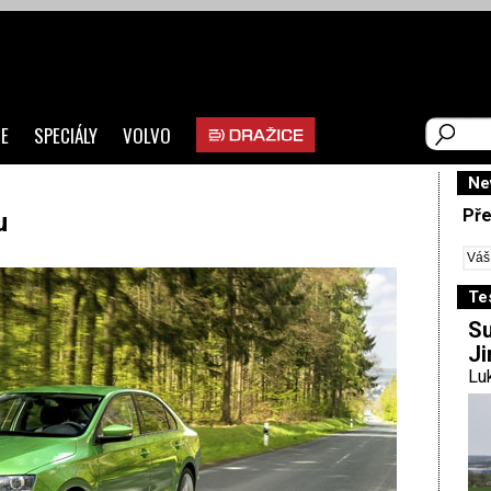
E
SPECIÁLY
VOLVO
Ne
Pře
u
Te
Su
Ji
Luk