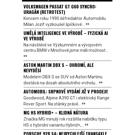
VOLKSWAGEN PASSAT GT G60 SYNCRO:
URAGÁN (RETROTEST)
Koncem roku 1990 šéfredaktor Automobilu
>>
Milan Jozíf vyzkoušel špičkové...
UMĚLÁ INTELIGENCE VE VÝROBĚ – FYZICKÁ AI
VE VÝROBĚ
Na návštěvě ve Výzkumném a vývojovém
centru BMW v Mnichově jsme měli možnost...
>>
ASTON MARTIN DBX S – OHROMÍ, ALE
NEVYDĚSÍ
Modelem DBX S se SUV od Aston Martinu
>>
dostává na dosah absolutního vrcholu...
AUTOMOBIL: SRPNOVÉ VYDÁNÍ JIŽ V PRODEJI!
Goodwood, Alpine A390 GT i elektrický Range
>>
Rover Sport. Na stánky právě...
MG HS HYBRID+ – KLIDNÁ NÁTURA
Značka MG minulý rok rozšířila nabídku typu
>>
HS o hybridní variantu Hybrid+,...
PORSCHE 928 S4: NEJRYCHLEJŠÍ TRANSAXLE