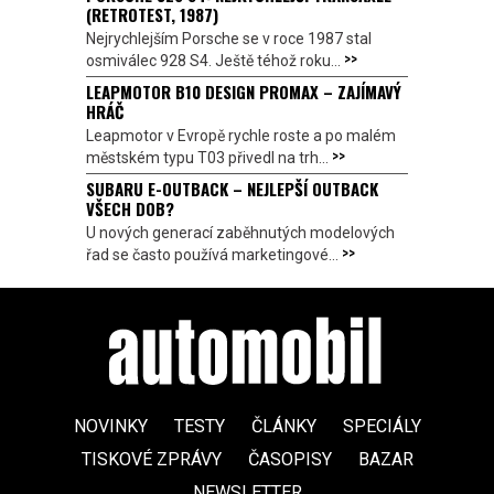
(RETROTEST, 1987)
Nejrychlejším Porsche se v roce 1987 stal
>>
osmiválec 928 S4. Ještě téhož roku...
LEAPMOTOR B10 DESIGN PROMAX – ZAJÍMAVÝ
HRÁČ
Leapmotor v Evropě rychle roste a po malém
>>
městském typu T03 přivedl na trh...
SUBARU E-OUTBACK – NEJLEPŠÍ OUTBACK
VŠECH DOB?
U nových generací zaběhnutých modelových
>>
řad se často používá marketingové...
NOVINKY
TESTY
ČLÁNKY
SPECIÁLY
TISKOVÉ ZPRÁVY
ČASOPISY
BAZAR
NEWSLETTER