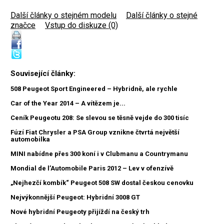
Další články o stejném modelu
|
Další články o stejné
značce
|
Vstup do diskuze (0)
Související články:
508 Peugeot Sport Engineered – Hybridně, ale rychle
Car of the Year 2014 – A vítězem je...
Ceník Peugeotu 208: Se slevou se těsně vejde do 300 tisíc
Fúzí Fiat Chrysler a PSA Group vznikne čtvrtá největší
automobilka
MINI nabídne přes 300 koní i v Clubmanu a Countrymanu
Mondial de l’Automobile Paris 2012 – Lev v ofenzívě
„Nejhezčí kombík“ Peugeot 508 SW dostal českou cenovku
Nejvýkonnější Peugeot: Hybridní 3008 GT
Nové hybridní Peugeoty přijíždí na český trh