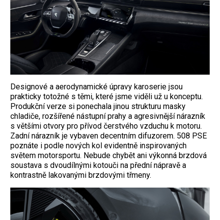
Designové a aerodynamické úpravy karoserie jsou
prakticky totožné s těmi, které jsme viděli už u konceptu.
Produkční verze si ponechala jinou strukturu masky
chladiče, rozšířené nástupní prahy a agresivnější nárazník
s většími otvory pro přívod čerstvého vzduchu k motoru.
Zadní nárazník je vybaven decentním difuzorem. 508 PSE
poznáte i podle nových kol evidentně inspirovaných
světem motorsportu. Nebude chybět ani výkonná brzdová
soustava s dvoudílnými kotouči na přední nápravě a
kontrastně lakovanými brzdovými třmeny.