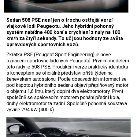
Sedan 508 PSE není jen o trochu ostřejší verzí
vlajkové lodi Peugeotu. Jeho hybridní pohonný
systém nabídne 400 koní a zrychlení z nuly na 100
km/h za čtyři sekundy. To už jsou hodnoty ze světa
opravdových sportovních vozů.
Zkratka PSE (Peugeot Sport Engineering) je nové
označení sportovně laděných Peugeotů. Prvním modelem
této řady je 508 PSE. Produkční verze prakticky identická
s konceptem se oficiálně představí příští týden na
ženevském autosalonu. Podle dosavadních informací se
pod kapotou hybridního sedanu objeví přeplňovaný motor
o objemu 1,6 litru, který doplní dva elektromotory. První
společně se spalovacím motorem pohání přední kola,
druhý elektromotor ta zadní. Společně pohonná soustava
vyvine 294 kW (400 k).