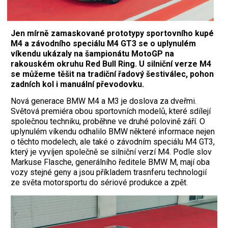
Jen mírně zamaskované prototypy sportovního kupé
M4 a závodního speciálu M4 GT3 se o uplynulém
víkendu ukázaly na šampionátu MotoGP na
rakouském okruhu Red Bull Ring. U silniční verze M4
se můžeme těšit na tradiční řadový šestiválec, pohon
zadních kol i manuální převodovku.
Nová generace BMW M4 a M3 je doslova za dveřmi.
Světová premiéra obou sportovních modelů, které sdílejí
společnou techniku, proběhne ve druhé polovině září. O
uplynulém víkendu odhalilo BMW některé informace nejen
o těchto modelech, ale také o závodním speciálu M4 GT3,
který je vyvíjen společně se silniční verzí M4. Podle slov
Markuse Flasche, generálního ředitele BMW M, mají oba
vozy stejné geny a jsou příkladem trasnferu technologií
ze světa motorsportu do sériové produkce a zpět.