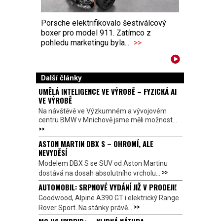
Porsche elektrifikovalo šestiválcový
boxer pro model 911. Zatímco z
pohledu marketingu byla...
>>
Další články
UMĚLÁ INTELIGENCE VE VÝROBĚ – FYZICKÁ AI
VE VÝROBĚ
Na návštěvě ve Výzkumném a vývojovém
centru BMW v Mnichově jsme měli možnost...
>>
ASTON MARTIN DBX S – OHROMÍ, ALE
NEVYDĚSÍ
Modelem DBX S se SUV od Aston Martinu
>>
dostává na dosah absolutního vrcholu...
AUTOMOBIL: SRPNOVÉ VYDÁNÍ JIŽ V PRODEJI!
Goodwood, Alpine A390 GT i elektrický Range
>>
Rover Sport. Na stánky právě...