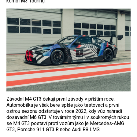
kombi M3 Touring
.
Závodní M4 GT3
čekají první závody v příštím roce.
Automobilka je však bere spíše jako testovací a první
ostrou sezonu odstartuje v roce 2022, kdy vůz nahradí
dosavadní M6 GT3. V továrním týmu i v soukromých rukou
se M4 GT3 postaví proti vozům jako je Mercedes-AMG
GT3, Porsche 911 GT3 R nebo Audi R8 LMS.