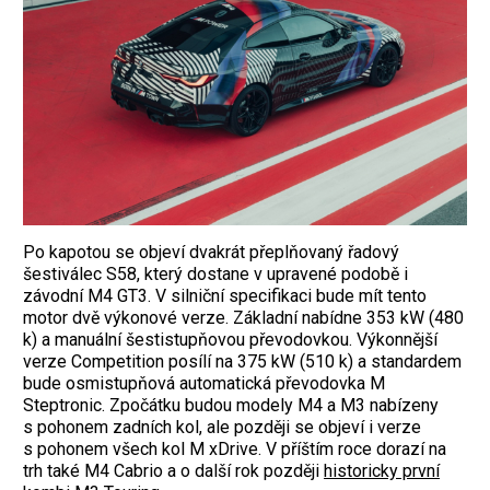
Po kapotou se objeví dvakrát přeplňovaný řadový
šestiválec S58, který dostane v upravené podobě i
závodní M4 GT3. V silniční specifikaci bude mít tento
motor dvě výkonové verze. Základní nabídne 353 kW (480
k) a manuální šestistupňovou převodovkou. Výkonnější
verze Competition posílí na 375 kW (510 k) a standardem
bude osmistupňová automatická převodovka M
Steptronic. Zpočátku budou modely M4 a M3 nabízeny
s pohonem zadních kol, ale později se objeví i verze
s pohonem všech kol M xDrive. V příštím roce dorazí na
trh také M4 Cabrio a o další rok později
historicky první