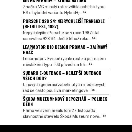
MG HS HYBRID+ – KLIDNÁ NÁTURA
Značka MG minulý rok rozšířila nabídku typu
>>
HS o hybridní variantu Hybrid+,...
PORSCHE 928 S4: NEJRYCHLEJŠÍ TRANSAXLE
(RETROTEST, 1987)
Nejrychlejším Porsche se v roce 1987 stal
>>
osmiválec 928 S4. Ještě téhož roku...
LEAPMOTOR B10 DESIGN PROMAX – ZAJÍMAVÝ
HRÁČ
Leapmotor v Evropě rychle roste a po malém
>>
městském typu T03 přivedl na trh...
SUBARU E-OUTBACK – NEJLEPŠÍ OUTBACK
VŠECH DOB?
U nových generací zaběhnutých modelových
>>
řad se často používá marketingové...
ŠKODA MUZEUM: NOVÝ DEPOZITÁŘ – POLIBEK
DĚJIN
Přímo ve svém areálu loni 27. listopadu
>>
slavnostně otevřelo Škoda Muzeum nově...