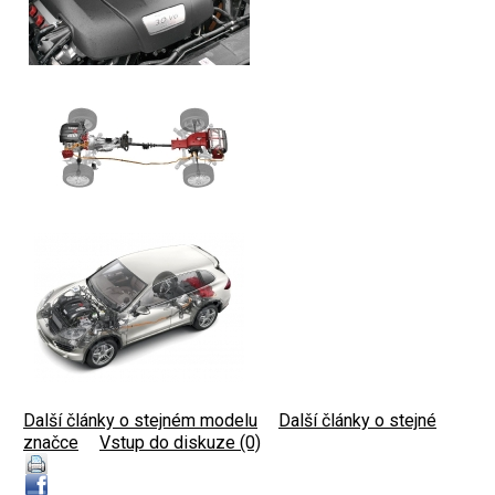
Další články o stejném modelu
|
Další články o stejné
značce
|
Vstup do diskuze (0)