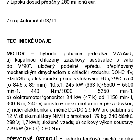
v Lipsku dosud přesáhly 280 milionů eur.
Zdroj: Automobil 08/11
TECHNICKÉ ÚDAJE
MOTOR
– hybridní pohonná jednotka VW/Audi;
a) kapalinou chlazený zážehový šestiválec s válci
do V/90°, uložený podélně vpředu, přeplňovaný
mechanickým dmychadlem s chladiči vzduchu; DOHC 4V;
Start/Stop; elektronické přímé vstřikování, EU5; 2995 cm3
(o 84,5 x 89 mm); 10,5:1; 245 kW (333 k)/5500 – 6500
min-1, 440 N.m/3000 – 5250 min-1;
b) elektromotor/generátor 34 kW (47 k) od 1150 min-1,
300 N.m, 240 V, umístěný mezi motorem a převodovkou;
c) řídicí elektronika a měnič DC/DC 2,9 kW pro palubní síť
12 V; d) akumulátory NiMH o hmotnosti 79 kg; 240 článků;
288 V; 1,7 kW.h; uložené vzadu; e) celkový výkon soustavy
279 kW (380 k), 580 N.m.
PŘEVODNÉ ÚSTROJÍ
– jednokotoučová suchá spojka