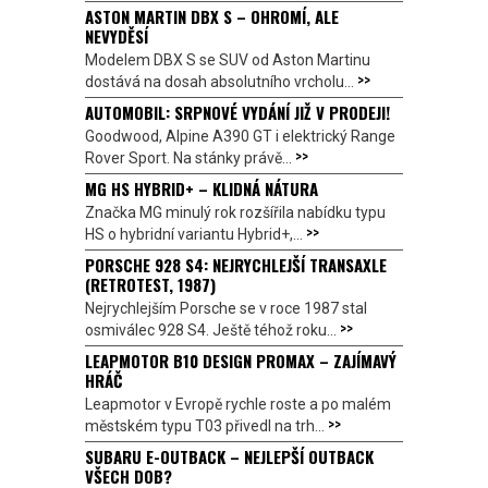
ASTON MARTIN DBX S – OHROMÍ, ALE
NEVYDĚSÍ
Modelem DBX S se SUV od Aston Martinu
>>
dostává na dosah absolutního vrcholu...
AUTOMOBIL: SRPNOVÉ VYDÁNÍ JIŽ V PRODEJI!
Goodwood, Alpine A390 GT i elektrický Range
>>
Rover Sport. Na stánky právě...
MG HS HYBRID+ – KLIDNÁ NÁTURA
Značka MG minulý rok rozšířila nabídku typu
>>
HS o hybridní variantu Hybrid+,...
PORSCHE 928 S4: NEJRYCHLEJŠÍ TRANSAXLE
(RETROTEST, 1987)
Nejrychlejším Porsche se v roce 1987 stal
>>
osmiválec 928 S4. Ještě téhož roku...
LEAPMOTOR B10 DESIGN PROMAX – ZAJÍMAVÝ
HRÁČ
Leapmotor v Evropě rychle roste a po malém
>>
městském typu T03 přivedl na trh...
SUBARU E-OUTBACK – NEJLEPŠÍ OUTBACK
VŠECH DOB?