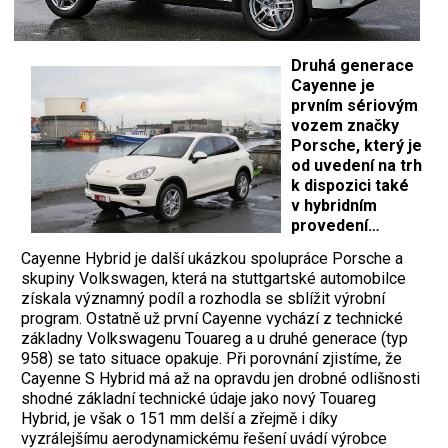
Druhá generace
Cayenne je
prvním sériovým
vozem značky
Porsche, který je
od uvedení na trh
k dispozici také
v hybridním
provedení…
Cayenne Hybrid je další ukázkou spolupráce Porsche a
skupiny Volkswagen, která na stuttgartské automobilce
získala významný podíl a rozhodla se sblížit výrobní
program. Ostatně už první Cayenne vychází z technické
základny Volkswagenu Touareg a u druhé generace (typ
958) se tato situace opakuje. Při porovnání zjistíme, že
Cayenne S Hybrid má až na opravdu jen drobné odlišnosti
shodné základní technické údaje jako nový Touareg
Hybrid, je však o 151 mm delší a zřejmě i díky
vyzrálejšímu aerodynamickému řešení uvádí výrobce