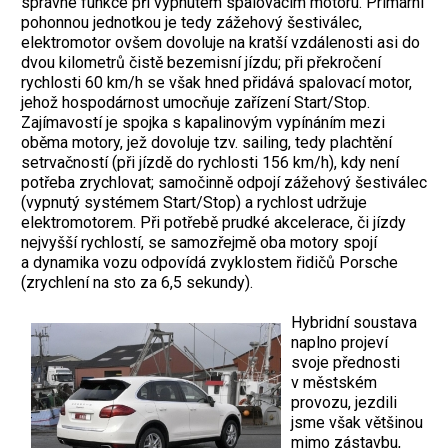
správné funkce při vypnutém spalovacím motoru. Primární
pohonnou jednotkou je tedy zážehový šestiválec,
elektromotor ovšem dovoluje na kratší vzdálenosti asi do
dvou kilometrů čistě bezemisní jízdu; při překročení
rychlosti 60 km/h se však hned přidává spalovací motor,
jehož hospodárnost umocňuje zařízení Start/Stop.
Zajímavostí je spojka s kapalinovým vypínáním mezi
oběma motory, jež dovoluje tzv. sailing, tedy plachtění
setrvačností (při jízdě do rychlosti 156 km/h), kdy není
potřeba zrychlovat; samočinně odpojí zážehový šestiválec
(vypnutý systémem Start/Stop) a rychlost udržuje
elektromotorem. Při potřebě prudké akcelerace, či jízdy
nejvyšší rychlostí, se samozřejmě oba motory spojí
a dynamika vozu odpovídá zvyklostem řidičů Porsche
(zrychlení na sto za 6,5 sekundy).
Hybridní soustava
naplno projeví
svoje přednosti
v městském
provozu, jezdili
jsme však většinou
mimo zástavbu,