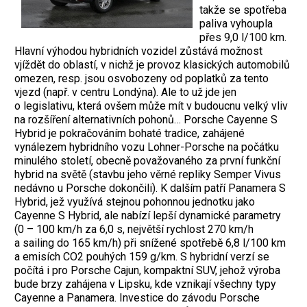
takže se spotřeba
paliva vyhoupla
přes 9,0 l/100 km.
Hlavní výhodou hybridních vozidel zůstává možnost
vjíždět do oblastí, v nichž je provoz klasických automobilů
omezen, resp. jsou osvobozeny od poplatků za tento
vjezd (např. v centru Londýna). Ale to už jde jen
o legislativu, která ovšem může mít v budoucnu velký vliv
na rozšíření alternativních pohonů… Porsche Cayenne S
Hybrid je pokračováním bohaté tradice, zahájené
vynálezem hybridního vozu Lohner-Porsche na počátku
minulého století, obecně považovaného za první funkční
hybrid na světě (stavbu jeho věrné repliky Semper Vivus
nedávno u Porsche dokončili). K dalším patří Panamera S
Hybrid, jež využívá stejnou pohonnou jednotku jako
Cayenne S Hybrid, ale nabízí lepší dynamické parametry
(0 – 100 km/h za 6,0 s, největší rychlost 270 km/h
a sailing do 165 km/h) při snížené spotřebě 6,8 l/100 km
a emisích CO2 pouhých 159 g/km. S hybridní verzí se
počítá i pro Porsche Cajun, kompaktní SUV, jehož výroba
bude brzy zahájena v Lipsku, kde vznikají všechny typy
Cayenne a Panamera. Investice do závodu Porsche