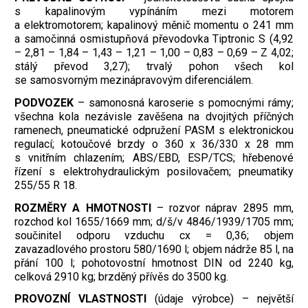
s kapalinovým vypínáním mezi motorem
a elektromotorem; kapalinový měnič momentu o 241 mm
a samočinná osmistupňová převodovka Tiptronic S (4,92
– 2,81 – 1,84 – 1,43 – 1,21 – 1,00 – 0,83 – 0,69 – Z 4,02;
stálý převod 3,27); trvalý pohon všech kol
se samosvorným mezinápravovým diferenciálem.
PODVOZEK
– samonosná karoserie s pomocnými rámy;
všechna kola nezávisle zavěšena na dvojitých příčných
ramenech, pneumatické odpružení PASM s elektronickou
regulací; kotoučové brzdy o 360 x 36/330 x 28 mm
s vnitřním chlazením; ABS/EBD, ESP/TCS; hřebenové
řízení s elektrohydraulickým posilovačem; pneumatiky
255/55 R 18.
ROZMĚRY A HMOTNOSTI
– rozvor náprav 2895 mm,
rozchod kol 1655/1669 mm; d/š/v 4846/1939/1705 mm;
součinitel odporu vzduchu cx = 0,36; objem
zavazadlového prostoru 580/1690 l; objem nádrže 85 l, na
přání 100 l; pohotovostní hmotnost DIN od 2240 kg,
celková 2910 kg; brzděný přívěs do 3500 kg.
PROVOZNÍ VLASTNOSTI
(údaje výrobce) – největší