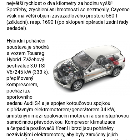
největší rychlost o dva kilometry za hodinu vyšší!
Spotřeby, zrychlení ani hmotnosti se nezměnily, Cayenne
však má větší objem zavazadlového prostoru 580 l
(základní), resp. 1690 l (po sklopení opěradel zadní řady
sedadel).
Hybridní poháněcí
soustava je shodná
s vozem Touareg
Hybrid. Zážehový
šestiválec 3.0 TSI
V6/245 kW (333 k),
přeplňovaný
kompresorem,
pochází ze
sportovního
sedanu Audi S4 a je spojen kotoučovou spojkou
s přídavným elektromotorem/generátorem 34 kW,
umístěným mezi spalovacím motorem a osmistupňovou
samočinnou převodovkou. Kompresor klimatizace
a čerpadla posilovačů řízení i brzd jsou poháněny
nezávislými elektromotory, aby byly zaručeny jejich