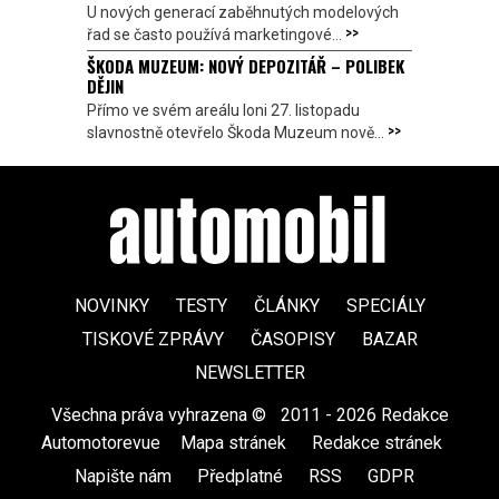
U nových generací zaběhnutých modelových
>>
řad se často používá marketingové...
ŠKODA MUZEUM: NOVÝ DEPOZITÁŘ – POLIBEK
DĚJIN
Přímo ve svém areálu loni 27. listopadu
>>
slavnostně otevřelo Škoda Muzeum nově...
NOVINKY
TESTY
ČLÁNKY
SPECIÁLY
TISKOVÉ ZPRÁVY
ČASOPISY
BAZAR
NEWSLETTER
Všechna práva vyhrazena ©
|
2011 - 2026 Redakce
Automotorevue
|
Mapa stránek
|
Redakce stránek
|
Napište nám
|
Předplatné
|
RSS
|
GDPR
|