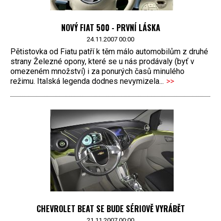
NOVÝ FIAT 500 - PRVNÍ LÁSKA
24.11.2007 00:00
Pětistovka od Fiatu patří k těm málo automobilům z druhé
strany Železné opony, které se u nás prodávaly (byť v
omezeném množství) i za ponurých časů minulého
režimu. Italská legenda dodnes nevymizela...
>>
CHEVROLET BEAT SE BUDE SÉRIOVĚ VYRÁBĚT
21.11.2007 00:00