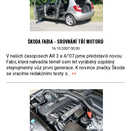
ŠKODA FABIA - SROVNÁNÍ TŘÍ MOTORŮ
16.10.2007 00:00
V našich časopisech AR 3 a 4/’07 jsme představili novou
Fabii, která nahradila téměř osm let vyráběný úspěšný
stejnojmenný vůz první generace. K novince značky Škoda
se vracíme redakčními testy s...
>>