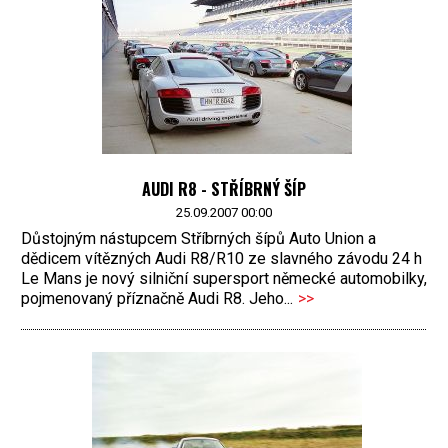
AUDI R8 - STŘÍBRNÝ ŠÍP
25.09.2007 00:00
Důstojným nástupcem Stříbrných šípů Auto Union a
dědicem vítězných Audi R8/R10 ze slavného závodu 24 h
Le Mans je nový silniční supersport německé automobilky,
pojmenovaný příznačně Audi R8. Jeho...
>>