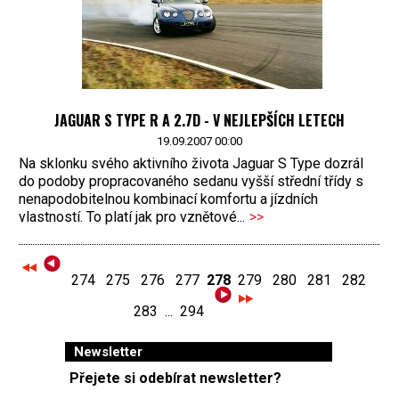
JAGUAR S TYPE R A 2.7D - V NEJLEPŠÍCH LETECH
19.09.2007 00:00
Na sklonku svého aktivního života Jaguar S Type dozrál
do podoby propracovaného sedanu vyšší střední třídy s
nenapodobitelnou kombinací komfortu a jízdních
vlastností. To platí jak pro vznětové...
>>
274
275
276
277
278
279
280
281
282
283
...
294
Newsletter
Přejete si odebírat newsletter?