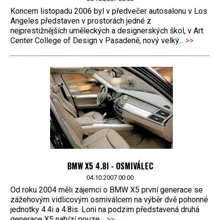
Koncem listopadu 2006 byl v předvečer autosalonu v Los
Angeles představen v prostorách jedné z
nejprestižnějších uměleckých a designerských škol, v Art
Center College of Design v Pasadeně, nový velký...
>>
BMW X5 4.8I - OSMIVÁLEC
04.10.2007 00:00
Od roku 2004 měli zájemci o BMW X5 první generace se
zážehovým vidlicovým osmiválcem na výběr dvě pohonné
jednotky 4.4i a 4.8is. Loni na podzim představená druhá
generace X5 nabízí pouze...
>>