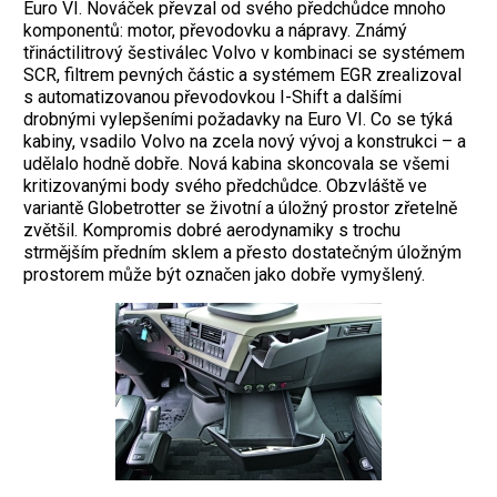
Euro VI. Nováček převzal od svého předchůdce mnoho
komponentů: motor, převodovku a nápravy. Známý
třináctilitrový šestiválec Volvo v kombinaci se systémem
SCR, filtrem pevných částic a systémem EGR zrealizoval
s automatizovanou převodovkou I-Shift a dalšími
drobnými vylepšeními požadavky na Euro VI. Co se týká
kabiny, vsadilo Volvo na zcela nový vývoj a konstrukci – a
udělalo hodně dobře. Nová kabina skoncovala se všemi
kritizovanými body svého předchůdce. Obzvláště ve
variantě Globetrotter se životní a úložný prostor zřetelně
zvětšil. Kompromis dobré aerodynamiky s trochu
strmějším předním sklem a přesto dostatečným úložným
prostorem může být označen jako dobře vymyšlený.