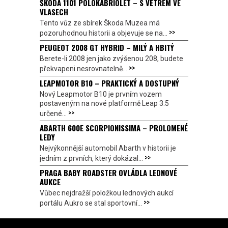
ŠKODA 1101 POLOKABRIOLET – S VĚTREM VE
VLASECH
Tento vůz ze sbírek Škoda Muzea má
>>
pozoruhodnou historii a objevuje se na...
PEUGEOT 2008 GT HYBRID – MILÝ A HBITÝ
Berete-li 2008 jen jako zvýšenou 208, budete
>>
překvapeni nesrovnatelně...
LEAPMOTOR B10 – PRAKTICKÝ A DOSTUPNÝ
Nový Leapmotor B10 je prvním vozem
postaveným na nové platformě Leap 3.5
>>
určené...
ABARTH 600E SCORPIONISSIMA – PROLOMENÉ
LEDY
Nejvýkonnější automobil Abarth v historii je
>>
jedním z prvních, který dokázal...
PRAGA BABY ROADSTER OVLÁDLA LEDNOVÉ
AUKCE
Vůbec nejdražší položkou lednových aukcí
>>
portálu Aukro se stal sportovní...