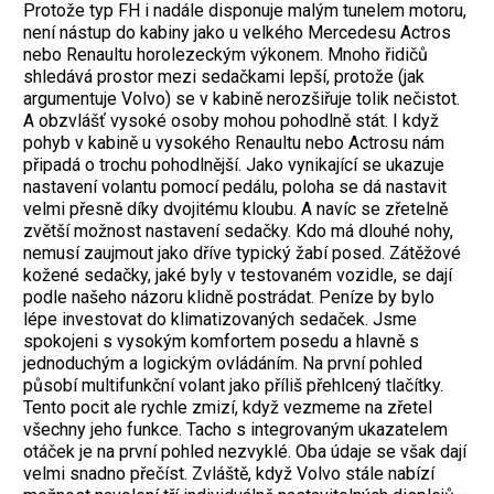
Protože typ FH i nadále disponuje malým tunelem motoru,
není nástup do kabiny jako u velkého Mercedesu Actros
nebo Renaultu horolezeckým výkonem. Mnoho řidičů
shledává prostor mezi sedačkami lepší, protože (jak
argumentuje Volvo) se v kabině nerozšiřuje tolik nečistot.
A obzvlášť vysoké osoby mohou pohodlně stát. I když
pohyb v kabině u vysokého Renaultu nebo Actrosu nám
připadá o trochu pohodlnější. Jako vynikající se ukazuje
nastavení volantu pomocí pedálu, poloha se dá nastavit
velmi přesně díky dvojitému kloubu. A navíc se zřetelně
zvětší možnost nastavení sedačky. Kdo má dlouhé nohy,
nemusí zaujmout jako dříve typický žabí posed. Zátěžové
kožené sedačky, jaké byly v testovaném vozidle, se dají
podle našeho názoru klidně postrádat. Peníze by bylo
lépe investovat do klimatizovaných sedaček. Jsme
spokojeni s vysokým komfortem posedu a hlavně s
jednoduchým a logickým ovládáním. Na první pohled
působí multifunkční volant jako příliš přehlcený tlačítky.
Tento pocit ale rychle zmizí, když vezmeme na zřetel
všechny jeho funkce. Tacho s integrovaným ukazatelem
otáček je na první pohled nezvyklé. Oba údaje se však dají
velmi snadno přečíst. Zvláště, když Volvo stále nabízí