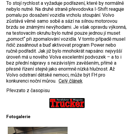
To stojí rychlost a vyžaduje podřazení, které by normálně
nebylo nutné. Na druhé straně převodovka I-Shift reaguje
pomalu po dosažení vozidla vrcholu stoupání. Volvo
zůstává věrné samo sobě a sází na silnou motorovou
brzdu se známými nevýhodami. Je však opravdu výkonná,
na testovacím okruhu bylo nutné pouze jednou jí muset
„pomoct“ při zpomalování vozidla. V tomto případě musel
řidič zasáhnout a buď aktivovat program Power nebo
ručně podřadit. Jak již bylo mnohokrát napsáno: nejvyšší
úroveň má u nového Volva excelentní podvozek – a to i
bez přední nápravy s nezávislým zavěšením, přímé a
přesné řízení stejně jako enormně nízká hlučnost. Až
Volvo odstraní dětské nemoci, může být FH pro
konkurenci noční můrou.
Celý článek
Převzato z časopisu
Fotogalerie