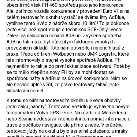
obecně má však FH 460 spotřebu jako jeho konkurence.
Ale: zatímco vozidla konkurence v provedení Euro VI si na
celém testovacím okruhu vystačí se dvěma litry AdBlue,
vytáhne tento Švéd z nádrže skoro 10 litrů! To je dokonce
ještě více, než spotřebuje s technikou SCR-Only Iveco!
Záleží na nákupních cenách AdBlue. Zvýšená spotřeba
AdBlue tak může být důležitým faktorem vysokých
provozních nákladů. Toto nám potvrdilo i mnoho hlasů z
praxe. Třeba od firem Wolbusch nebo JMK Logistik, které
nás informovaly o stejně vysoké spotřebě AdBlue. Při
nejmenším to tak je do první aktualizace softwaru. Poté by
se to mělo zlepšit a nový FH by se mohl dostat se
spotřebou nafty a AdBlue na úroveň konkurence. Nám se
ale nechce úplně věřit, že právě testovaný tahač ještě
aktualizaci neměl...
K tomu se nám na testovacím okruhu u Švéda objevily
ještě další „nahoty“. Testované vozidlo je vybaveno novým
tempomatem Volvo GPS I-See. Na rozdíl od Mercedesu
nebo Scanie nedostává inteligentní tempomat informace o
trase z počítače navigace, ale přímo z nebe. V průběhu
testovací jízdy na okruhu bylo asi silně zataženo, a mraky