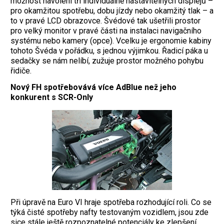
možnost navolení tří individuálně nastavitelných displejů –
pro okamžitou spotřebu, dobu jízdy nebo okamžitý tlak – a
to v pravé LCD obrazovce. Švédové tak ušetřili prostor
pro velký monitor v pravé části na instalaci navigačního
systému nebo kamery (opce). Vcelku je ergonomie kabiny
tohoto Švéda v pořádku, s jednou výjimkou. Řadicí páka u
sedačky se nám nelíbí, zužuje prostor možného pohybu
řidiče.
Nový FH spotřebovává více AdBlue
než jeho
konkurent s SCR-Only
Při úpravě na Euro VI hraje spotřeba rozhodující roli. Co se
týká čisté spotřeby nafty testovaným vozidlem, jsou zde
sice stále ještě rozpoznatelné potenciály ke zlepšení,