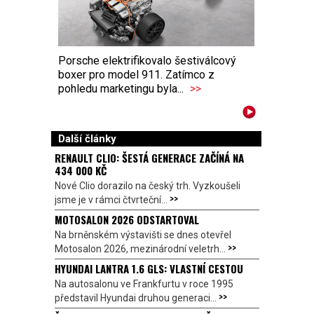
Porsche elektrifikovalo šestiválcový
boxer pro model 911. Zatímco z
pohledu marketingu byla...
>>
Další články
RENAULT CLIO: ŠESTÁ GENERACE ZAČÍNÁ NA
434 000 KČ
Nové Clio dorazilo na český trh. Vyzkoušeli
>>
jsme je v rámci čtvrteční...
MOTOSALON 2026 ODSTARTOVAL
Na brněnském výstavišti se dnes otevřel
>>
Motosalon 2026, mezinárodní veletrh...
HYUNDAI LANTRA 1.6 GLS: VLASTNÍ CESTOU
Na autosalonu ve Frankfurtu v roce 1995
>>
představil Hyundai druhou generaci...