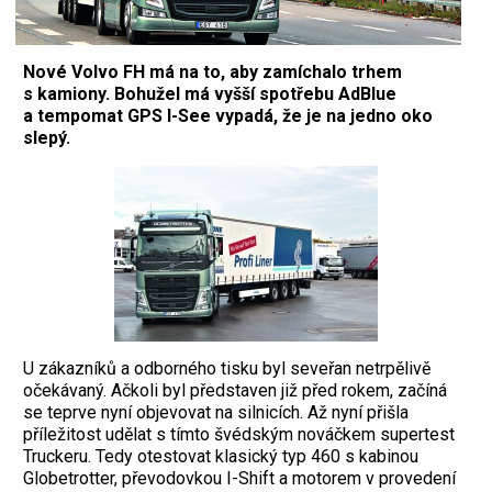
Nové Volvo FH má na to, aby zamíchalo trhem
s kamiony. Bohužel má vyšší spotřebu AdBlue
a tempomat GPS I-See vypadá, že je na jedno oko
slepý.
U zákazníků a odborného tisku byl seveřan netrpělivě
očekávaný. Ačkoli byl představen již před rokem, začíná
se teprve nyní objevovat na silnicích. Až nyní přišla
příležitost udělat s tímto švédským nováčkem supertest
Truckeru. Tedy otestovat klasický typ 460 s kabinou
Globetrotter, převodovkou I-Shift a motorem v provedení