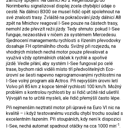
zamlžily spojení. Na dálnici A3 z Regensburgu do
Norimberku signalizoval displej zcela chybějící údaje o
cestě. Na dálnici B300 se musel řidič opět spolehnout na
své znalosti trasy. Zvláště na pokračování jízdy dálnicí A8
zpět na Mnichov reagoval I-See pouze na částech trasy,
nemohl zde převzít režii jízdy. Tedy shrnuto: pokud I-See
funguje, nezaostává v ničem za systémem Mercedesu.
Sjednocení managementu rychlosti s řízením převodovky
dosahuje FH optimálního chodu. Svižný při rozjezdu, na
vhodných místech nechá motor pouze převalovat a
využívá vždy optimálních otáček k rychlé a spořivé
jízdě. Vedle přání, aby systém I-See fungoval po celé
trase, bychom rádi viděli místo tří předvolitelných Eco-
úrovní se šesti napevno naprogramovanými rychlostmi na
I-See volný program alá Actros. Při nejvyšším úrovni letí
Volvo při 85 km z kopce téměř rychlostí 100 km/h. Možný
problém s kontrolou rychlosti by si řidič určitě rád ušetřil.
Vývojáři na to určitě mysleli, ale řidič přemýšlí často lépe.
Při nejmenším neztratil motor při úpravě na Euro VI nic na
kvalitě – i když testovanému vozidlu chybí trochu soulad s
excelentním řazením. Při stoupáních, kdy není k dispozici
-1
I-See, nechá automat spadnout otáčky na cca 1000 min
.