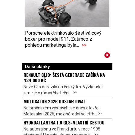
Porsche elektrifikovalo šestiválcový
boxer pro model 911. Zatímco z
pohledu marketingu byla...
>>
Další články
RENAULT CLIO: ŠESTÁ GENERACE ZAČÍNÁ NA
434 000 KČ
Nové Clio dorazilo na český trh. Vyzkoušeli
>>
jsme je v rámci čtvrteční...
MOTOSALON 2026 ODSTARTOVAL
Na brněnském výstavišti se dnes otevřel
>>
Motosalon 2026, mezinárodní veletrh...
HYUNDAI LANTRA 1.6 GLS: VLASTNÍ CESTOU
Na autosalonu ve Frankfurtu v roce 1995
>>
představil Hyundai druhou generaci...