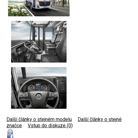
Další články o stejném modelu
|
Další články o stejné
značce
|
Vstup do diskuze (0)