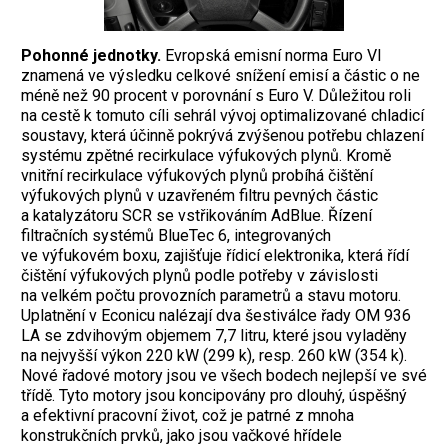
Pohonné jednotky.
Evropská emisní norma Euro VI
znamená ve výsledku celkové snížení emisí a částic o ne
méně než 90 procent v porovnání s Euro V. Důležitou roli
na cestě k tomuto cíli sehrál vývoj optimalizované chladicí
soustavy, která účinně pokrývá zvýšenou potřebu chlazení
systému zpětné recirkulace výfukových plynů. Kromě
vnitřní recirkulace výfukových plynů probíhá čištění
výfukových plynů v uzavřeném filtru pevných částic
a katalyzátoru SCR se vstřikováním AdBlue. Řízení
filtračních systémů BlueTec 6, integrovaných
ve výfukovém boxu, zajišťuje řídicí elektronika, která řídí
čištění výfukových plynů podle potřeby v závislosti
na velkém počtu provozních parametrů a stavu motoru.
Uplatnění v Econicu nalézají dva šestiválce řady OM 936
LA se zdvihovým objemem 7,7 litru, které jsou vyladěny
na nejvyšší výkon 220 kW (299 k), resp. 260 kW (354 k).
Nové řadové motory jsou ve všech bodech nejlepší ve své
třídě. Tyto motory jsou koncipovány pro dlouhý, úspěšný
a efektivní pracovní život, což je patrné z mnoha
konstrukčních prvků, jako jsou vačkové hřídele