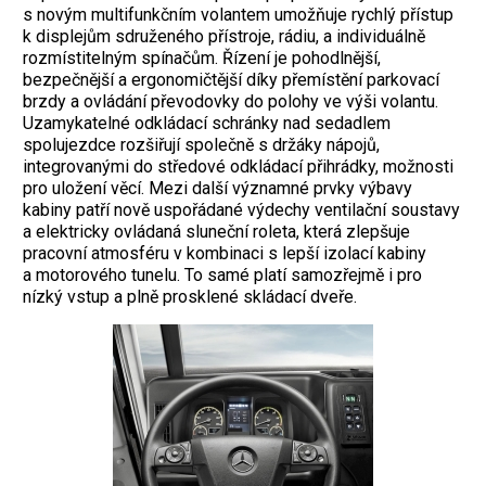
s novým multifunkčním volantem umožňuje rychlý přístup
k displejům sdruženého přístroje, rádiu, a individuálně
rozmístitelným spínačům. Řízení je pohodlnější,
bezpečnější a ergonomičtější díky přemístění parkovací
brzdy a ovládání převodovky do polohy ve výši volantu.
Uzamykatelné odkládací schránky nad sedadlem
spolujezdce rozšiřují společně s držáky nápojů,
integrovanými do středové odkládací přihrádky, možnosti
pro uložení věcí. Mezi další významné prvky výbavy
kabiny patří nově uspořádané výdechy ventilační soustavy
a elektricky ovládaná sluneční roleta, která zlepšuje
pracovní atmosféru v kombinaci s lepší izolací kabiny
a motorového tunelu. To samé platí samozřejmě i pro
nízký vstup a plně prosklené skládací dveře.