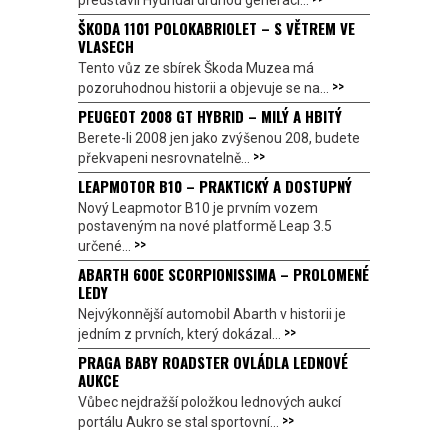
ŠKODA 1101 POLOKABRIOLET – S VĚTREM VE
VLASECH
Tento vůz ze sbírek Škoda Muzea má
>>
pozoruhodnou historii a objevuje se na...
PEUGEOT 2008 GT HYBRID – MILÝ A HBITÝ
Berete-li 2008 jen jako zvýšenou 208, budete
>>
překvapeni nesrovnatelně...
LEAPMOTOR B10 – PRAKTICKÝ A DOSTUPNÝ
Nový Leapmotor B10 je prvním vozem
postaveným na nové platformě Leap 3.5
>>
určené...
ABARTH 600E SCORPIONISSIMA – PROLOMENÉ
LEDY
Nejvýkonnější automobil Abarth v historii je
>>
jedním z prvních, který dokázal...
PRAGA BABY ROADSTER OVLÁDLA LEDNOVÉ
AUKCE
Vůbec nejdražší položkou lednových aukcí
>>
portálu Aukro se stal sportovní...