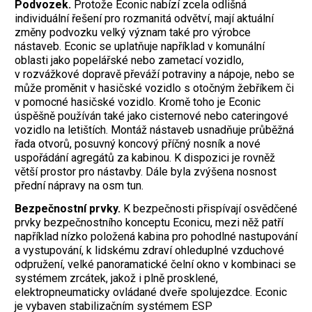
Podvozek.
Protože Econic nabízí zcela odlišná
individuální řešení pro rozmanitá odvětví, mají aktuální
změny podvozku velký význam také pro výrobce
nástaveb. Econic se uplatňuje například v komunální
oblasti jako popelářské nebo zametací vozidlo,
v rozvážkové dopravě převáží potraviny a nápoje, nebo se
může proměnit v hasičské vozidlo s otočným žebříkem či
v pomocné hasičské vozidlo. Kromě toho je Econic
úspěšně používán také jako cisternové nebo cateringové
vozidlo na letištích. Montáž nástaveb usnadňuje průběžná
řada otvorů, posuvný koncový příčný nosník a nové
uspořádání agregátů za kabinou. K dispozici je rovněž
větší prostor pro nástavby. Dále byla zvýšena nosnost
přední nápravy na osm tun.
Bezpečnostní prvky.
K bezpečnosti přispívají osvědčené
prvky bezpečnostního konceptu Econicu, mezi něž patří
například nízko položená kabina pro pohodlné nastupování
a vystupování, k lidskému zdraví ohleduplné vzduchové
odpružení, velké panoramatické čelní okno v kombinaci se
systémem zrcátek, jakož i plně prosklené,
elektropneumaticky ovládané dveře spolujezdce. Econic
je vybaven stabilizačním systémem ESP