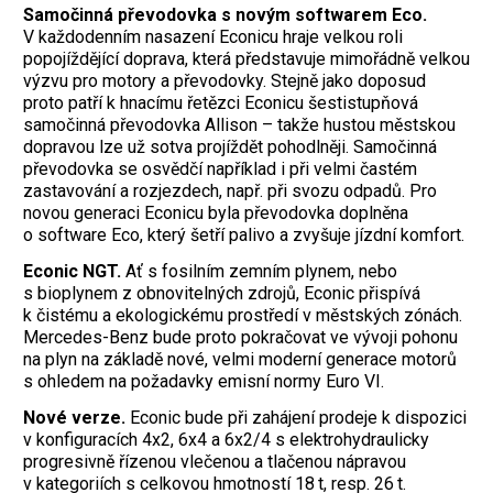
Samočinná převodovka s novým softwarem Eco.
V každodenním nasazení Econicu hraje velkou roli
popojíždějící doprava, která představuje mimořádně velkou
výzvu pro motory a převodovky. Stejně jako doposud
proto patří k hnacímu řetězci Econicu šestistupňová
samočinná převodovka Allison – takže hustou městskou
dopravou lze už sotva projíždět pohodlněji. Samočinná
převodovka se osvědčí například i při velmi častém
zastavování a rozjezdech, např. při svozu odpadů. Pro
novou generaci Econicu byla převodovka doplněna
o software Eco, který šetří palivo a zvyšuje jízdní komfort.
Econic NGT.
Ať s fosilním zemním plynem, nebo
s bioplynem z obnovitelných zdrojů, Econic přispívá
k čistému a ekologickému prostředí v městských zónách.
Mercedes-Benz bude proto pokračovat ve vývoji pohonu
na plyn na základě nové, velmi moderní generace motorů
s ohledem na požadavky emisní normy Euro VI.
Nové verze.
Econic bude při zahájení prodeje k dispozici
v konfiguracích 4x2, 6x4 a 6x2/4 s elektrohydraulicky
progresivně řízenou vlečenou a tlačenou nápravou
v kategoriích s celkovou hmotností 18 t, resp. 26 t.