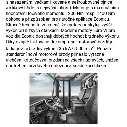
s nasazenými vačkami, kované a sešroubované ojnice
a klikový hřídel s nejvyšší tuhostí. Motor je s maximálními
hodnotami točivého momentu 1200 Nm, resp. 1400 Nm
dokonale přizpůsoben pro náročné aplikace Econicu.
Stručně řečeno to znamená, že motory poskytují vyšší
výkon při nízkých otáčkách. Moderní motory Euro VI pro
vozidla Econic dosahují dobrých hodnot brzdného výkonu.
Díky dvojitě taktované dekompresní motorové brzdě je
-1
k dispozici brzdný výkon 235 kW/2500 min
. Použití
standardní nové motorové brzdy přineslo výrazné
ulehčení kotoučovým brzdám na všech nápravách, snížení
opotřebení brzdového obložení a snadnější chlazení.