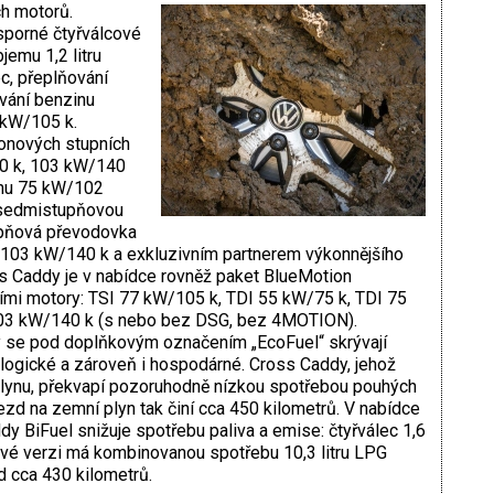
ch motorů.
sporné čtyřválcové
jemu 1,2 litru
ec, přeplňování
vání benzinu
 kW/105 k.
onových stupních
0 k, 103 kW/140
onu 75 kW/102
 sedmistupňovou
pňová převodovka
I 103 kW/140 k a exkluzivním partnerem výkonnějšího
 Caddy je v nabídce rovněž paket BlueMotion
ími motory: TSI 77 kW/105 k, TDI 55 kW/75 k, TDI 75
03 kW/140 k (s nebo bez DSG, bez 4MOTION).
 se pod doplňkovým označením „EcoFuel“ skrývají
ologické a zároveň i hospodárné. Cross Caddy, jehož
plynu, překvapí pozoruhodně nízkou spotřebou pouhých
zd na zemní plyn tak činí cca 450 kilometrů. V nabídce
y BiFuel snižuje spotřebu paliva a emise: čtyřválec 1,6
ové verzi má kombinovanou spotřebu 10,3 litru LPG
d cca 430 kilometrů.