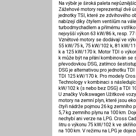
Na výběr je široká paleta nejrůznější
Zážehové motory reprezentují dvě ú
jednotky TSI, které ze zdvihového ob
nabízejí díky čtyřem ventilům na vál
turbodmychadlem a přímému vstřiko
nejvyšší výkon 63 kW/86 k, resp. 77
Vznětové motory se dodávají ve výk
55 kW/75 k, 75 kW/102 k, 81 kW/11
k a 125 kW/170 k. Motor TDI o výk
k může být na přání kombinován se
převodovkou DSG, zatímco šestistu
DSG je alternativou pro jednotku TD
TDI 125 kW/170 k. Pro modely Cross
Technology v kombinaci s následujíc
kW/102 k (s nebo bez DSG) a TDI 1
U značky Volkswagen Užitkové vozy
motory na zemní plyn, které jsou ek
čtyři nádrže pojmou 26 kg zemního 
5,7 kg zemního plynu na 100 km. Doje
nechybí ani verze na LPG. Cross Cadd
litru o výkonu 75 kW/102 k ve skříň
na 100 km. V režimu na LPG je dojez