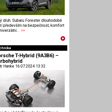
ný druh. Subaru Forester dlouhodobě
zí především na bezpečnost, komfort
niverzální...
>>
chnika
rsche T-Hybrid (9A3B6) –
rbohybrid
tr Hanke 16.07.2024 13:32