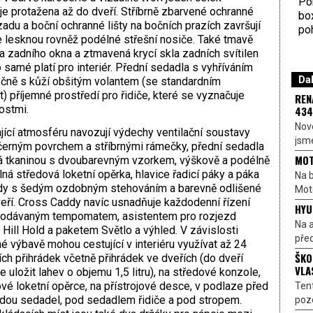
Por
 je protažena až do dveří. Stříbrně zbarvené ochranné
bo
adu a boční ochranné lišty na bočních prazích završují
poh
se lesknou rovněž podélné střešní nosiče. Také tmavě
a zadního okna a ztmavená krycí skla zadních svítilen
o samé platí pro interiér. Přední sedadla s vyhříváním
Dal
ečně s kůží obšitým volantem (se standardním
t) příjemné prostředí pro řidiče, které se vyznačuje
REN
ostmi.
434
Nové
ící atmosféru navozují výdechy ventilační soustavy
jsme
černým povrchem a stříbrnými rámečky, přední sedadla
MOT
á tkaninou s dvoubarevným vzorkem, výškově a podélně
lná středová loketní opěrka, hlavice řadicí páky a páka
Na b
zdy s šedým ozdobným stehováním a barevně odlišené
Moto
eří. Cross Caddy navíc usnadňuje každodenní řízení
HYU
dodávaným tempomatem, asistentem pro rozjezd
Na a
Hill Hold a paketem Světlo a výhled. V závislosti
před
é výbavě mohou cestující v interiéru využívat až 24
ŠKO
ch přihrádek včetně přihrádek ve dveřích (do dveří
VLA
e uložit lahev o objemu 1,5 litru), na středové konzole,
vé loketní opěrce, na přístrojové desce, v podlaze před
Ten
adou sedadel, pod sedadlem řidiče a pod stropem.
pozo