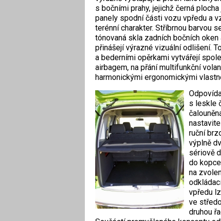
s bočními prahy, jejichž černá plocha
panely spodní části vozu vpředu a vz
terénní charakter. Stříbrnou barvou 
tónovaná skla zadních bočních oken 
přinášejí výrazné vizuální odlišení. T
a bederními opěrkami vytvářejí spol
airbagem, na přání multifunkční volan
harmonickými ergonomickými vlastn
Odpovídaj
s leskle 
čalouněn
nastavite
ruční br
výplně dv
sériově 
do kopce 
na zvolen
odkládací
vpředu lz
ve středo
druhou ř