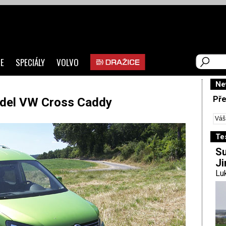
E
SPECIÁLY
VOLVO
Ne
Pře
del VW Cross Caddy
Te
Su
Ji
Luk