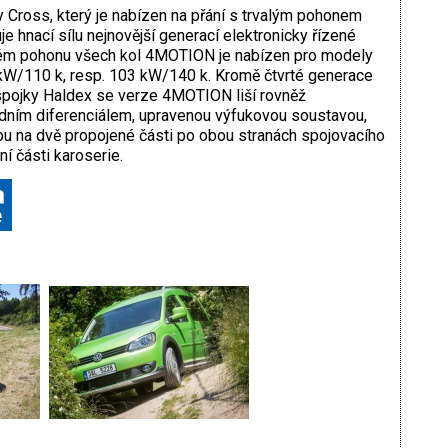
 Cross, který je nabízen na přání s trvalým pohonem
 hnací sílu nejnovější generací elektronicky řízené
ém pohonu všech kol 4MOTION je nabízen pro modely
W/110 k, resp. 103 kW/140 k. Kromě čtvrté generace
spojky Haldex se verze 4MOTION liší rovněž
dním diferenciálem, upravenou výfukovou soustavou,
nou na dvě propojené části po obou stranách spojovacího
í části karoserie.