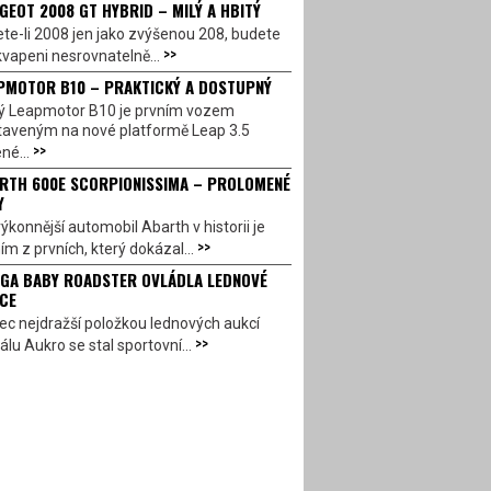
GEOT 2008 GT HYBRID – MILÝ A HBITÝ
te-li 2008 jen jako zvýšenou 208, budete
>>
vapeni nesrovnatelně...
PMOTOR B10 – PRAKTICKÝ A DOSTUPNÝ
ý Leapmotor B10 je prvním vozem
taveným na nové platformě Leap 3.5
>>
né...
RTH 600E SCORPIONISSIMA – PROLOMENÉ
Y
ýkonnější automobil Abarth v historii je
>>
ím z prvních, který dokázal...
GA BABY ROADSTER OVLÁDLA LEDNOVÉ
CE
c nejdražší položkou lednových aukcí
>>
álu Aukro se stal sportovní...