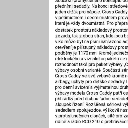
Součástí promyšleného konceptu odk
předními sedadly. Na konci středové
jeden držák pro nápoje. Cross Cadd
v pětimístném i sedmimístném proved
která je vždy dvoumístná. Pro přepr
dostatek prostoru nákladový prostor
zezadu, tak z obou stran, kde jsou 
víko může být na přání nahrazeno asy
otevření je přístupný nákladový pro
podběhy je 1170 mm. Kromě jedinečn
elektrického a vizuálního paketu s
rozhodnout také pro paket výbavy „Cr
výbavy osobní variantě. Součástí sér
Cross Caddy ve své výbavě kromě nej
airbagy, úchyty pro dětské sedačky I
pro denní svícení a vyjímatelnou dr
výbavy modelu Cross Caddy patří ce
přihrádky před druhou řadou sedadel
sloupek řízení. Rozšířená sériová v
sedadlem spolujezdce, výškově nasta
v protislunečních clonách, sítě pro
řidiče a rádio RCD 210 s přehrávače