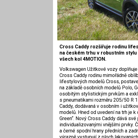
Cross Caddy rozšiřuje rodinu lif
na českém trhu v robustním styl
všech kol 4MOTION.
V
olkswagen Užitkové vozy doplňuj
Cross Caddy rodinu mimořádně oblí
lifestylových modelů Cross, postav
na základě osobních modelů Polo, Go
osobitým stylistickým prvkům a exk
s pneumatikami rozměru 205/50 R 1
Caddy, dodávaná v osobním i užitkov
modelů. Hned od uvedení na trh je k 
Green“. Nový Cross Caddy dává své 
individualizovanými vnějšími prvky.
a černé spodní hrany předních a zadn
výrazně vystupují z ploch lakovaných 