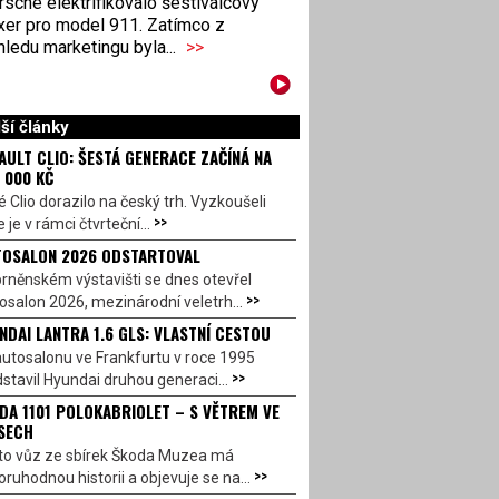
sche elektrifikovalo šestiválcový
xer pro model 911. Zatímco z
ledu marketingu byla...
>>
ší články
AULT CLIO: ŠESTÁ GENERACE ZAČÍNÁ NA
 000 KČ
 Clio dorazilo na český trh. Vyzkoušeli
>>
 je v rámci čtvrteční...
OSALON 2026 ODSTARTOVAL
rněnském výstavišti se dnes otevřel
>>
salon 2026, mezinárodní veletrh...
NDAI LANTRA 1.6 GLS: VLASTNÍ CESTOU
utosalonu ve Frankfurtu v roce 1995
>>
stavil Hyundai druhou generaci...
DA 1101 POLOKABRIOLET – S VĚTREM VE
SECH
to vůz ze sbírek Škoda Muzea má
>>
ruhodnou historii a objevuje se na...