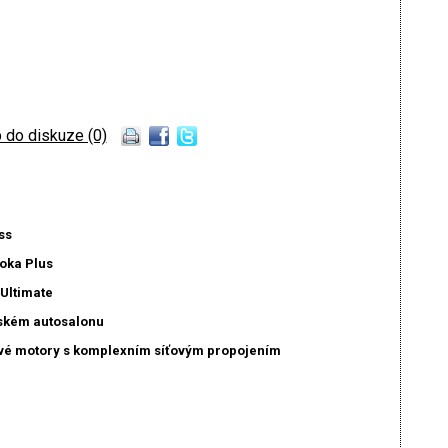
 do diskuze (0)
ss
oka Plus
Ultimate
jském autosalonu
é motory s komplexním síťovým propojením