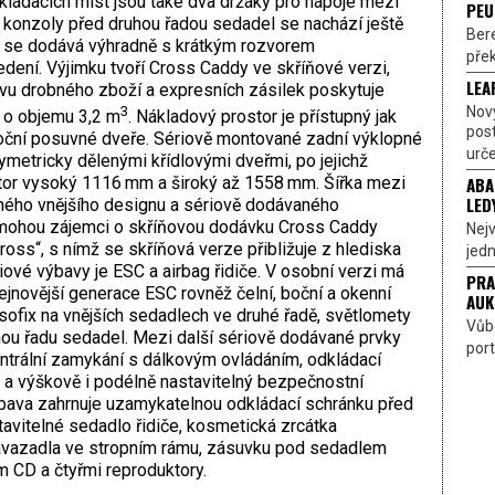
ládacích míst jsou také dva držáky pro nápoje mezi
PEU
 konzoly před druhou řadou sedadel se nachází ještě
Bere
y se dodává výhradně s krátkým rozvorem
přek
ení. Výjimku tvoří Cross Caddy ve skříňové verzi,
LEA
avu drobného zboží a expresních zásilek poskytuje
Nov
3
 o objemu 3,2 m
. Nákladový prostor je přístupný jak
pos
boční posuvné dveře. Sériově montované zadní výklopné
urče
metricky dělenými křídlovými dveřmi, po jejichž
ABA
stor vysoký 1116 mm a široký až 1558 mm. Šířka mezi
LED
ého vnějšího designu a sériově dodávaného
e mohou zájemci o skříňovou dodávku Cross Caddy
Nejv
oss“, s nímž se skříňová verze přibližuje z hlediska
jedn
iové výbavy je ESC a airbag řidiče. V osobní verzi má
PRA
novější generace ESC rovněž čelní, boční a okenní
AUK
sofix na vnějších sedadlech ve druhé řadě, světlomety
Vůbe
uhou řadu sedadel. Mezi další sériově dodávané prvky
port
ntrální zamykání s dálkovým ovládáním, odkládací
 a výškově i podélně nastavitelný bezpečnostní
ýbava zahrnuje uzamykatelnou odkládací schránku před
vitelné sedadlo řidiče, kosmetická zrcátka
 zavazadla ve stropním rámu, zásuvku pod sedadlem
m CD a čtyřmi reproduktory.