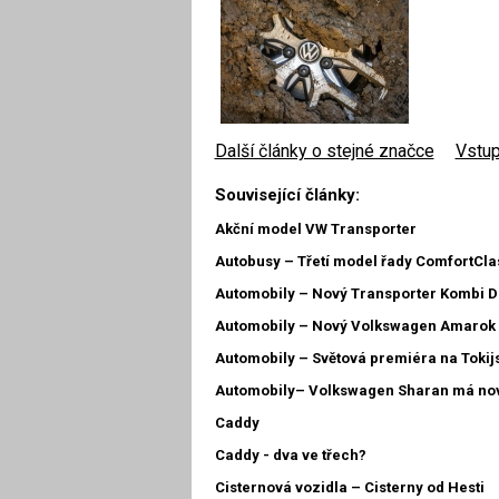
Další články o stejné značce
|
Vstup
Související články:
Akční model VW Transporter
Autobusy – Třetí model řady ComfortCla
Automobily – Nový Transporter Kombi D
Automobily – Nový Volkswagen Amarok 
Automobily – Světová premiéra na Toki
Automobily– Volkswagen Sharan má nov
Caddy
Caddy - dva ve třech?
Cisternová vozidla – Cisterny od Hesti