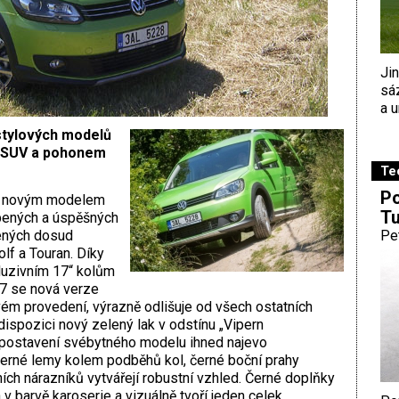
Ji
sá
a u
estylových modelů
u SUV a pohonem
Te
Po
e novým modelem
Tu
bených a úspěšných
ených dosud
Pe
lf a Touran. Díky
luzivním 17“ kolům
7 se nová verze
ém provedení, výrazně odlišuje od všech ostatních
dispozici nový zelený lak v odstínu „Vipern
postavení svébytného modelu ihned najevo
 Černé lemy kolem podběhů kol, černé boční prahy
ích nárazníků vytvářejí robustní vzhled. Černé doplňky
v barvě karoserie a vizuálně tvoří jeden celek