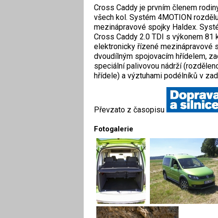
Cross Caddy je prvním členem rodiny
všech kol. Systém 4MOTION rozděluje
mezinápravové spojky Haldex. Syst
Cross Caddy 2.0 TDI s výkonem 81 k
elektronicky řízené mezinápravové 
dvoudílným spojovacím hřídelem, za
speciální palivovou nádrží (rozděle
hřídele) a výztuhami podélníků v zadn
Převzato z časopisu
Fotogalerie