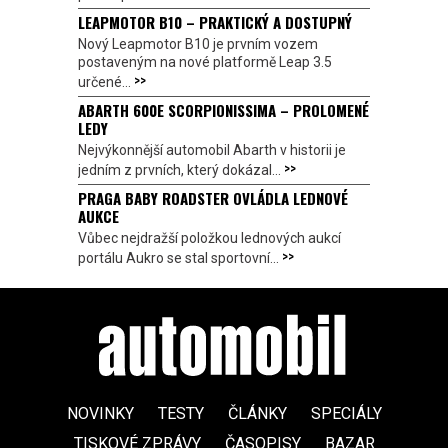
LEAPMOTOR B10 – PRAKTICKÝ A DOSTUPNÝ
Nový Leapmotor B10 je prvním vozem
postaveným na nové platformě Leap 3.5
>>
určené...
ABARTH 600E SCORPIONISSIMA – PROLOMENÉ
LEDY
Nejvýkonnější automobil Abarth v historii je
>>
jedním z prvních, který dokázal...
PRAGA BABY ROADSTER OVLÁDLA LEDNOVÉ
AUKCE
Vůbec nejdražší položkou lednových aukcí
>>
portálu Aukro se stal sportovní...
NOVINKY
TESTY
ČLÁNKY
SPECIÁLY
TISKOVÉ ZPRÁVY
ČASOPISY
BAZAR