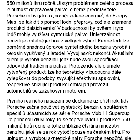
550 milionů litrů ročně. Jistým problémem celého procesu
je nutnost dopravovat palivo, o němž představitelé
Porsche mluví jako o „nosiči zelené energie“, do Evropy.
Musí se tak dít s pomocí lodní přepravy, což ale znamená
produkci dalších emisí. V budoucnosti by ovšem i tyto
lodě mohly využívat syntetické palivo. Univerzálnost
použití je ostatně jednou z velkých výhod. Kromě lodí lze
poměrně snadnou úpravou syntetického benzínu vyrobit i
kerosin využívaný u letadel. Vývoj navíc nekončí. Aktuálním
cílem je výroba benzínu, jenž bude svou specifikací
odpovídat tradičnímu palivu. Protože jde ale o uměle
vytvořený produkt, lze ho teoreticky v budoucnu dále
vylepšovat do podoby zvyšující efektivitu spalování,
respektive snižující produkci emisí při provozu
automobilů se zážehovým motorem.
Prvního reálného nasazení se dočkáme už příští rok, kdy
Porsche začne používat syntetický benzín u soutěžních
speciálů účastnících se série Porsche Mobil 1 Supercup.
Co přinesou další roky, to se teprve uvidí. I produkce 550
milionů litrů ročně je totiž přibližně čtvrtina množství
benzínu, jaké se za rok vytočí pouze na českém trhu. Pro
úplnost, s výrobou syntetické nafty Porsche nepočítá, ale