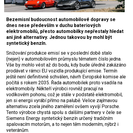
Bezemisní budoucnost automobilové dopravy se
dnes nese především v duchu bateriových
elektromobilů, přesto automobilky nepřestaly hledat
ani jiné alternativy. Jednou takovou by mohl být
syntetický benzín.
Snižování produkce emisí se v poslední době stalo
(nejen) v automobilovém průmyslu tématem číslo jedna.
Vše by mohlo vést až do bodu, kdy bude úředně zakázáno
prodávat v rámci EU vozidla produkující emise. Termín
ještě není definitivně schválen, návrh Evropské komise ale
počítá s rokem 2035. Řada automobilek proto vsadila na
elektromobily. Někteří výrobci rovněž pracují na
vodíkovém pohonu, což je stále v podstatě elektromobil,
jen si energii vyrábí přímo na palubě. Velice zajímavou
alternativu zcela jiného zaměření ovšem vyvíjí Porsche.
Tento výrobce chystá spolu s dalšími partnery v čele se
Siemens Energy syntetický benzín určený tradičním
spalovacím motorům, a to nejen těm moderním, nýbrž i
veteránům.