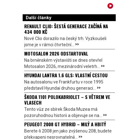
Další články
RENAULT CLIO: ŠESTÁ GENERACE ZAČÍNÁ NA
434 000 KČ
Nové Clio dorazilo na český trh. Vyzkoušeli
>>
jsme je v rámci čtvrteční...
MOTOSALON 2026 ODSTARTOVAL
Na brněnském výstavišti se dnes otevřel
>>
Motosalon 2026, mezinárodní veletrh...
HYUNDAI LANTRA 1.6 GLS: VLASTNÍ CESTOU
Na autosalonu ve Frankfurtu v roce 1995
>>
představil Hyundai druhou generaci...
ŠKODA 1101 POLOKABRIOLET – S VĚTREM VE
VLASECH
Tento vůz ze sbírek Škoda Muzea má
>>
pozoruhodnou historii a objevuje se na...
PEUGEOT 2008 GT HYBRID – MILÝ A HBITÝ
Berete-li 2008 jen jako zvýšenou 208, budete
>>
překvapeni nesrovnatelně...