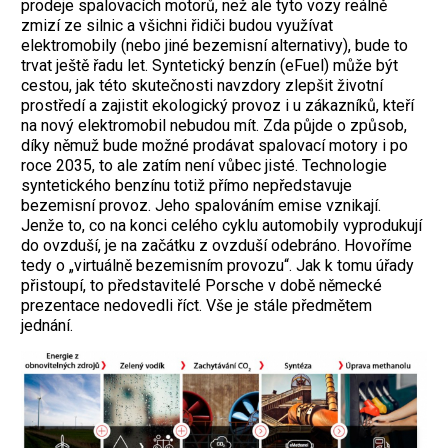
prodeje spalovacích motorů, než ale tyto vozy reálně
zmizí ze silnic a všichni řidiči budou využívat
elektromobily (nebo jiné bezemisní alternativy), bude to
trvat ještě řadu let. Syntetický benzín (eFuel) může být
cestou, jak této skutečnosti navzdory zlepšit životní
prostředí a zajistit ekologický provoz i u zákazníků, kteří
na nový elektromobil nebudou mít. Zda půjde o způsob,
díky němuž bude možné prodávat spalovací motory i po
roce 2035, to ale zatím není vůbec jisté. Technologie
syntetického benzínu totiž přímo nepředstavuje
bezemisní provoz. Jeho spalováním emise vznikají.
Jenže to, co na konci celého cyklu automobily vyprodukují
do ovzduší, je na začátku z ovzduší odebráno. Hovoříme
tedy o „virtuálně bezemisním provozu“. Jak k tomu úřady
přistoupí, to představitelé Porsche v době německé
prezentace nedovedli říct. Vše je stále předmětem
jednání.