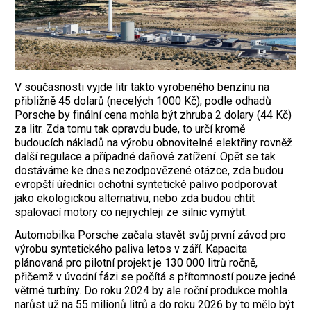
V současnosti vyjde litr takto vyrobeného benzínu na
přibližně 45 dolarů (necelých 1000 Kč), podle odhadů
Porsche by finální cena mohla být zhruba 2 dolary (44 Kč)
za litr. Zda tomu tak opravdu bude, to určí kromě
budoucích nákladů na výrobu obnovitelné elektřiny rovněž
další regulace a případné daňové zatížení. Opět se tak
dostáváme ke dnes nezodpovězené otázce, zda budou
evropští úředníci ochotní syntetické palivo podporovat
jako ekologickou alternativu, nebo zda budou chtít
spalovací motory co nejrychleji ze silnic vymýtit.
Automobilka Porsche začala stavět svůj první závod pro
výrobu syntetického paliva letos v září. Kapacita
plánovaná pro pilotní projekt je 130 000 litrů ročně,
přičemž v úvodní fázi se počítá s přítomností pouze jedné
větrné turbíny. Do roku 2024 by ale roční produkce mohla
narůst už na 55 milionů litrů a do roku 2026 by to mělo být