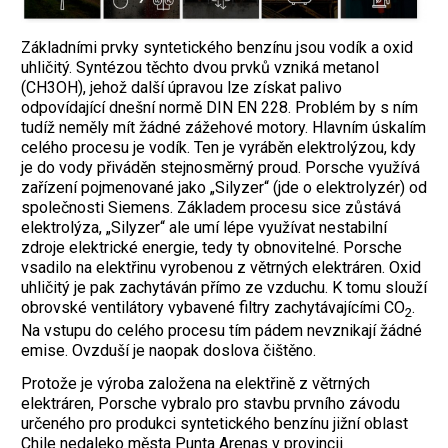
Základními prvky syntetického benzínu jsou vodík a oxid
uhličitý. Syntézou těchto dvou prvků vzniká metanol
(CH3OH), jehož další úpravou lze získat palivo
odpovídající dnešní normě DIN EN 228. Problém by s ním
tudíž neměly mít žádné zážehové motory. Hlavním úskalím
celého procesu je vodík. Ten je vyráběn elektrolýzou, kdy
je do vody přiváděn stejnosměrný proud. Porsche využívá
zařízení pojmenované jako „Silyzer“ (jde o elektrolyzér) od
společnosti Siemens. Základem procesu sice zůstává
elektrolýza, „Silyzer“ ale umí lépe využívat nestabilní
zdroje elektrické energie, tedy ty obnovitelné. Porsche
vsadilo na elektřinu vyrobenou z větrných elektráren. Oxid
uhličitý je pak zachytáván přímo ze vzduchu. K tomu slouží
obrovské ventilátory vybavené filtry zachytávajícími CO
.
2
Na vstupu do celého procesu tím pádem nevznikají žádné
emise. Ovzduší je naopak doslova čištěno.
Protože je výroba založena na elektřině z větrných
elektráren, Porsche vybralo pro stavbu prvního závodu
určeného pro ­produkci syntetického benzínu jižní oblast
Chile nedaleko města Punta Arenas v provincii