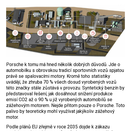
Porsche k tomu má hned několik dobrých důvodů. Jde o
automobilku s obrovskou tradicí sportovních vozů spjatou
právě se spalovacími motory. Kromě toho statistiky
uvádějí, že zhruba 70 % všech dosud vyrobených vozů
této značky stále zůstává v provozu. Syntetický benzín by
představoval řešení, jak dosáhnout snížení produkce
emisí CO2 až o 90 % u již vyrobených automobilů se
zážehovým motorem. Nejde přitom pouze o Porsche. Toto
palivo by teoreticky mohl využívat jakýkoliv zážehový
motor.
Podle plánů EU zřejmě v roce 2035 dojde k zákazu