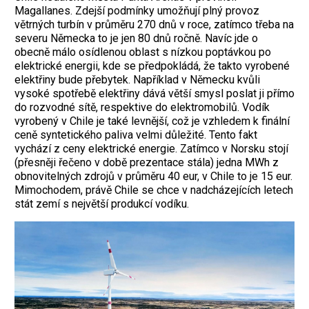
Magallanes. Zdejší podmínky umožňují plný provoz
větrných turbín v průměru 270 dnů v roce, zatímco třeba na
severu Německa to je jen 80 dnů ročně. Navíc jde o
obecně málo osídlenou oblast s nízkou poptávkou po
elektrické energii, kde se předpokládá, že takto vyrobené
elektřiny bude přebytek. Například v Německu kvůli
vysoké spotřebě elektřiny dává větší smysl poslat ji přímo
do rozvodné sítě, respektive do elektromobilů. Vodík
vyrobený v Chile je také levnější, což je vzhledem k finální
ceně syntetického paliva velmi důležité. Tento fakt
vychází z ceny elektrické energie. Zatímco v Norsku stojí
(přesněji řečeno v době prezentace stála) jedna MWh z
obnovitelných zdrojů v průměru 40 eur, v Chile to je 15 eur.
Mimochodem, právě Chile se chce v nadcházejících letech
stát zemí s největší produkcí vodíku.